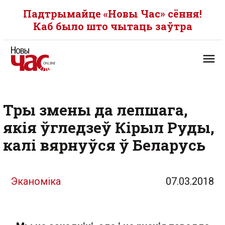
Падтрымайце «Новы Час» сёння!
Каб было што чытаць заўтра
Тры змены да лепшага,
якія ўгледзеў Кірыл Руды,
калі вярнуўся ў Беларусь
Эканоміка
07.03.2018