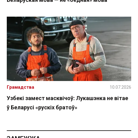
Грамадства
10.07.2026
Узбекі замест масквічоў: Лукашэнка не вітае
ў Беларусі «рускіх братоў»