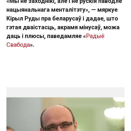
«Мы не заходнікі, але і не рускія паводле
нацыянальнага менталітэту», — мяркуе
Кірыл Руды пра беларусаў і дадае, што
гэтая дваістасць, акрамя мінусаў, можа
даць і плюсы, паведамляе
«
Радыё
Свабода
».