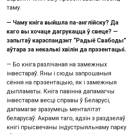
таму.
— Чаму кніга выйшла па-англійску? Да
каго вы хочаце дагрукацца ў свеце? —
запытаў карэспандэнт “Радыё Свабоды”
аўтара за некалькі хвілін да прэзентацыі.
— Бо кніга разлічаная на замежных
інвестараў. Яны і сюды запрошаныя
сёння на прэзентацыю, як і замежныя
дыпламаты. Кніга павінна дапамагчы
інвестарам весці справы ў Беларусі,
дапамагае зразумець менталітэт
беларусаў. Акрамя таго, адзін з раздзелаў
кнігі прысвечаны індустрыяльнаму парку