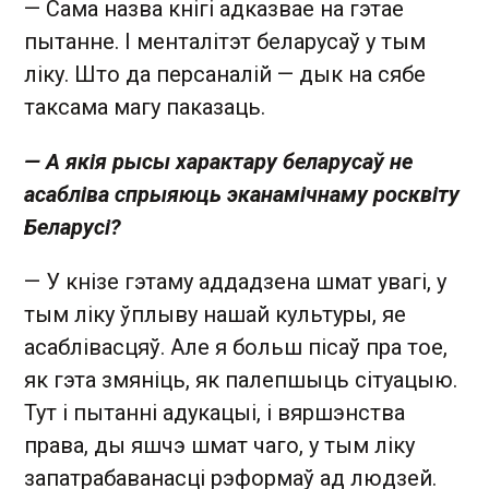
— Сама назва кнігі адказвае на гэтае
пытанне. І менталітэт беларусаў у тым
ліку. Што да персаналій — дык на сябе
таксама магу паказаць.
— А якія рысы характару беларусаў не
асабліва спрыяюць эканамічнаму росквіту
Беларусі?
— У кнізе гэтаму аддадзена шмат увагі, у
тым ліку ўплыву нашай культуры, яе
асаблівасцяў. Але я больш пісаў пра тое,
як гэта змяніць, як палепшыць сітуацыю.
Тут і пытанні адукацыі, і вяршэнства
права, ды яшчэ шмат чаго, у тым ліку
запатрабаванасці рэформаў ад людзей.