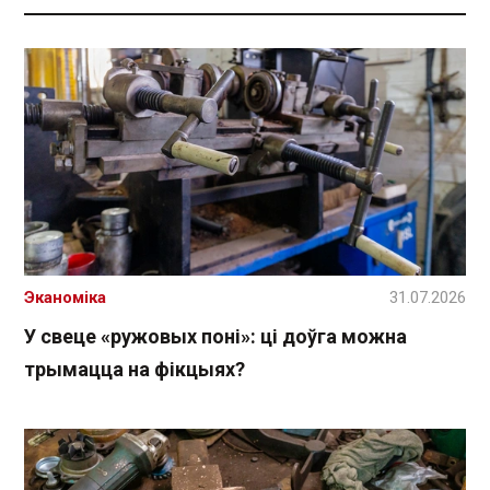
Эканоміка
31.07.2026
У свеце «ружовых поні»: ці доўга можна
трымацца на фікцыях?