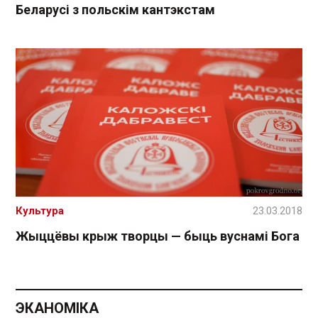
Беларусі з польскім кантэкстам
Культура
23.03.2018
Жыццёвы крыж творцы — быць вуснамі Бога
ЭКАНОМІКА