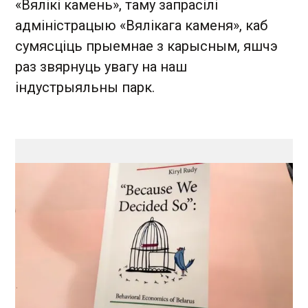
«Вялікі камень», таму запрасілі
адміністрацыю «Вялікага каменя», каб
сумясціць прыемнае з карысным, яшчэ
раз звярнуць увагу на наш
індустрыяльны парк.