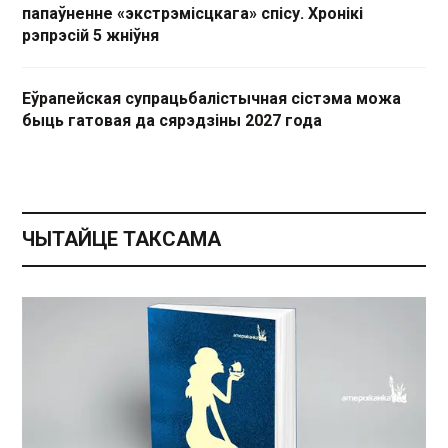
папаўненне «экстрэмісцкага» спісу. Хронікі
рэпрэсій 5 жніўня
Еўрапейская супрацьбалістычная сістэма можа
быць гатовая да сярэдзіны 2027 года
ЧЫТАЙЦЕ ТАКСАМА