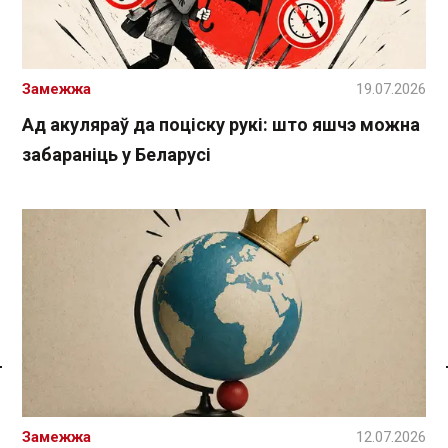
Замежжа
19.07.2026
Ад акуляраў да поціску рукі: што яшчэ можна
забараніць у Беларусі
Спасылка без VPN
Замежжа
12.07.2026