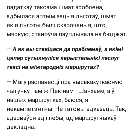
падаткаў таксама шмат зроблена,
адбылася аптымізацыя льготаў, шмат
якія льготы былі скарочаныя, што,
мяркую, станоўча паўплывала на бюджэт.
— А як вы ставіцеся да праблемаў, з якімі
цяпер сутыкнуліся карыстальнікі паслуг
таксі на міжгародніх маршрутах?
— Магу распавесці пра высакахуткасную
чыгунку паміж Пекінам і Шанхаем, а ў
нашых маршрутках, баюся, я
некампетэнтны. Не гатовы адказаць. Так,
адарваўся ад глебы, ад маршрутчыкаў
дакладна.