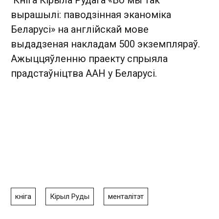
Кніга Кірыла Рудага «Бо мы так
вырашылі: паводзінная эканоміка
Беларусі» на англійскай мове
выдадзеная накладам 500 экземпляраў.
Ажыццяўленню праекту спрыяла
прадстаўніцтва ААН у Беларусі.
кніга
Кірыл Руды
менталітэт