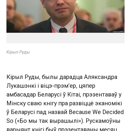
Кірыл Руды
Кірыл Руды, былы дарадца Аляксандра
Лукашэнкі і віцэ-прэм’ер, цяпер
амбасадар Беларусі ў Кітаі, прэзентаваў у
Мінску сваю кнігу пра развіццё эканомікі
ў Беларусі пад назвай Веcause We Decided
So («Бо мы так вырашылі»). Рускамоўны
варыянт кнігі быў прэзентаваны месяц