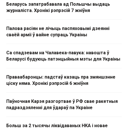
Беларусь запатрабавала ад Польшчы выдаць
журналіста. Хронікі рэпрэсій 7 жніўня
Палова расіян не лічыць паспяховымі дзеянні
сваёй арміі ў вайне супраць Украіны
Са спадзевам на Чалавека-павука: навошта ў
Беларусі будуюць патэнцыйныя мэты для Украіны
Праваабаронцы: падстаў казаць пра змяншэнне
ціску няма. Хронікі рэпрэсій 6 жніўня
Паўночная Карэя разгортвае ў РФ свае ракетныя
падраздзяленні для ўдараў па Украіне
Больш за 2 тысячы ліквідаваных НКА і новае