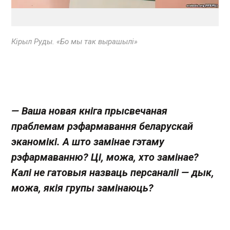
Кірыл Руды . «Бо мы так вырашылі»
— Ваша новая кніга прысвечаная
праблемам рэфармавання беларускай
эканомікі. А што замінае гэтаму
рэфармаванню? Ці, можа, хто замінае?
Калі не гатовыя назваць персаналіі — дык,
можа, якія групы замінаюць?