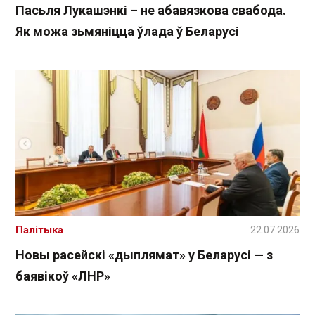
Пасьля Лукашэнкі – не абавязкова свабода.
Як можа зьмяніцца ўлада ў Беларусі
Палітыка
22.07.2026
Новы расейскі «дыплямат» у Беларусі — з
баявікоў «ЛНР»