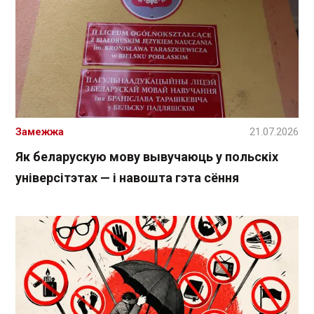
Замежжа
21.07.2026
Як беларускую мову вывучаюць у польскіх
універсітэтах — і навошта гэта сёння