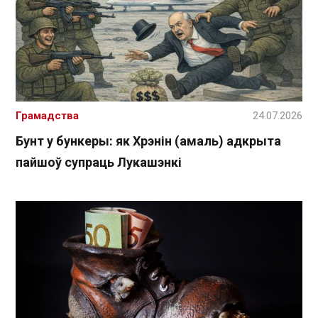
Грамадства
24.07.2026
Бунт у бункеры: як Хрэнін (амаль) адкрыта
пайшоў супраць Лукашэнкі