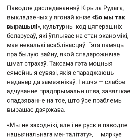
Паводле даследаванняў Кірыла Рудага,
выкладзеных у ягонай кнізе «
Бо мы так
вырашылі
», культурны код цяперашніх
беларусаў, які ўплывае на стан эканомікі,
мае некалькі асаблівасцяў. Гэта памяць
пра былую вайну, якой спадарожнічае
шмат страхаў. Таксама гэта моцныя
сямейныя сувязі, якія спараджаюць
недавер да замежнікаў. І яшчэ — слабое
адчуванне прадпрымальніцтва, завялікае
спадзяванне на тое, што ўсе праблемы
вырашае дзяржава.
«Мы не заходнікі, але і не рускія паводле
нацыянальнага менталітэту», — мяркуе