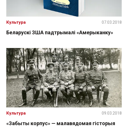
Культура
07.03.2018
Беларускі ЗША падтрымалі «Амерыканку»
Культура
09.03.2018
«Забыты корпус» — малавядомая гісторыя