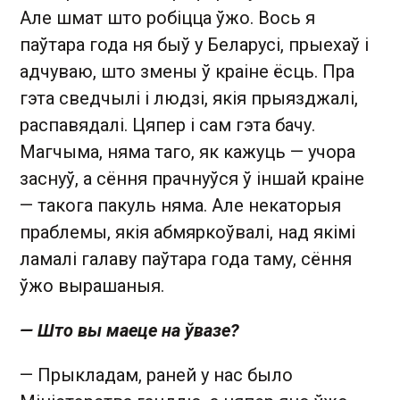
Але шмат што робіцца ўжо. Вось я
паўтара года ня быў у Беларусі, прыехаў і
адчуваю, што змены ў краіне ёсць. Пра
гэта сведчылі і людзі, якія прыязджалі,
распавядалі. Цяпер і сам гэта бачу.
Магчыма, няма таго, як кажуць — учора
заснуў, а сёння прачнуўся ў іншай краіне
— такога пакуль няма. Але некаторыя
праблемы, якія абмяркоўвалі, над якімі
ламалі галаву паўтара года таму, сёння
ўжо вырашаныя.
— Што вы маеце на ўвазе?
— Прыкладам, раней у нас было