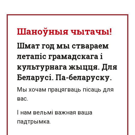
Шаноўныя чытачы!
Шмат год мы ствараем
летапіс грамадскага і
культурнага жыцця. Для
Беларусі. Па-беларуску.
Мы хочам працягваць пісаць для
вас.
І нам вельмі важная ваша
падтрымка.