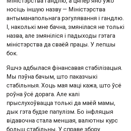
Міністэрства гандлю, а цяпер яно ўжо
носіць іншую назву — Міністэрства
антыманапольнага рэгулявання і гандлю.
І, наколькі мне бачна, змянілася не толькі
назва, але змяніліся і падыходы гэтага
міністэрства да сваёй працы. У лепшы
бок.
Яшчэ адбылася фінансавая стабілізацыя.
Мы пэўна бачым, што паказчыкі
стабільныя. Хоць мая маці кажа, што ўсё
роўна ўсё дорага. Але калі
прыслухоўвацца толькі да маёй мамы,
дык гэта будзе папулізм. Бо інфляцыя
відавочна стала меншая, валютны курс
больш стабільны. У справе збору