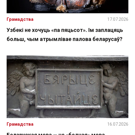
Грамадства
17.07.2026
Узбекі не хочуць «па пяцьсот». Ім заплацяць
больш, чым атрымлівае палова беларусаў?
Грамадства
16.07.2026
Беларуская мова — не «бедная» мова