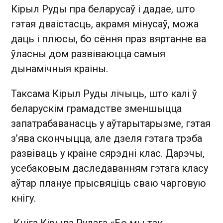
Кірыл Руды пра беларусаў і дадае, што
гэтая дваістасць, акрамя мінусаў, можа
даць і плюсы, бо сёння праз вяртанне ва
ўласны дом развіваюцца самыя
дынамічныя краіны.
Таксама Кірыл Руды лічыць, што калі ў
беларускім грамадстве зменшыцца
запатрабаванасць у аўтарытарызме, гэтая
з’ява скончыцца, але дзеля гэтага трэба
развіваць у краіне сярэдні клас. Дарэчы,
усебаковым даследаванням гэтага класу
аўтар плануе прысвяціць сваю чарговую
кнігу.