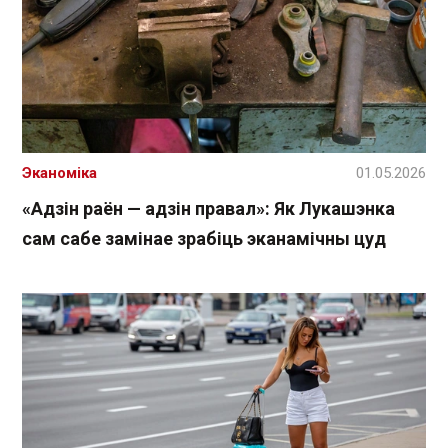
Эканоміка
01.05.2026
«Адзін раён — адзін правал»: Як Лукашэнка
сам сабе замінае зрабіць эканамічны цуд