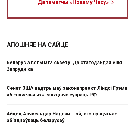
Дапамагчы «Новаму Часу»
АПОШНЯЕ НА САЙЦЕ
Беларус з вольнага сьвету. Да стагодзьдзя Янкі
Запрудніка
Сенат ЗША падтрымаў законапраект Ліндсі Грэма
аб «пякельных» санкцыях супраць РФ
Айцец Аляксандар Надсан. Той, хто працягвае
аб'ядноўваць беларусаў