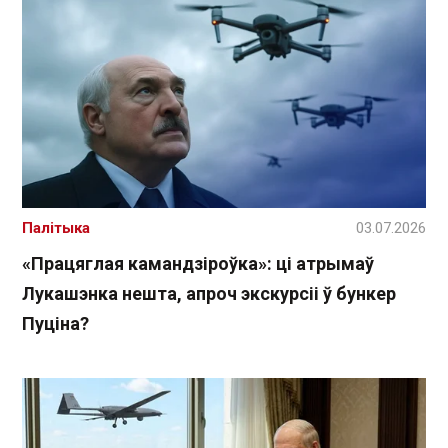
Палітыка
03.07.2026
«Працяглая камандзіроўка»: ці атрымаў
Лукашэнка нешта, апроч экскурсіі ў бункер
Пуціна?