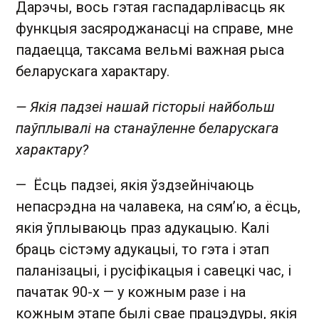
Дарэчы, вось гэтая гаспадарлівасць як
функцыя засяроджанасці на справе, мне
падаецца, таксама вельмі важная рыса
беларускага характару.
— Якія падзеі нашай гісторыі найбольш
паўплывалі на станаўленне беларускага
характару?
— Ёсць падзеі, якія ўздзейнічаюць
непасрэдна на чалавека, на сям’ю, а ёсць,
якія ўплываюць праз адукацыю. Калі
браць сістэму адукацыі, то гэта і этап
паланізацыі, і русіфікацыя і савецкі час, і
пачатак 90-х — у кожным разе і на
кожным этапе былі свае працэдуры, якія