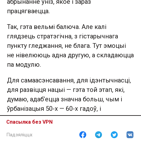
абрынанне ўніз, якое і зараз
працягваецца.
Так, гэта вельмі балюча. Але калі
глядзець стратэгічна, з гістарычнага
пункту гледжання, не блага. Тут эмоцыі
не нівелююць адна другую, а складаюцца
па модулю.
Для самаасэнсавання, для ідэнтычнасці,
для развіцця нацыі — гэта той этап, які,
думаю, адаб’ецца значна больш, чым і
ўрбанізацыя 50-х — 60-х гадоў, і
чарнобыльская трагедыя, і развал Саюзу.
Спасылка без VPN
Гэта дае вельмі моцны штуршок
дынаміцы нацыянальнага будаўніцтва