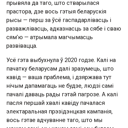
прывяла да таго, што стварылася
прастора, дзе вось гэтыя беларускія
рысы — перш за ўсё гаспадарлівасць і
разважлівасць, адказнасць за сябе і сваю
сям’ю — атрымала магчымасць
развівацца.
Усё гэта выбухнула ў 2020 годзе. Калі на
пачатку беларусам далі зразумець, што
кавід — ваша праблема, і дзяржава тут
нічым дапамагаць не будзе, людзі самі
пачалі даваць рады гэтай пагрозе. А калі
пасля першай хвалі кавіду пачалася
электаральная прэзідэнцкая кампанія,
вось гэтае адчуванне таго, што мы