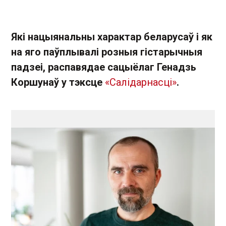
Які нацыянальны характар беларусаў і як
на яго паўплывалі розныя гістарычныя
падзеі, распавядае сацыёлаг Генадзь
Коршунаў у тэксце
«Салідарнасці»
.