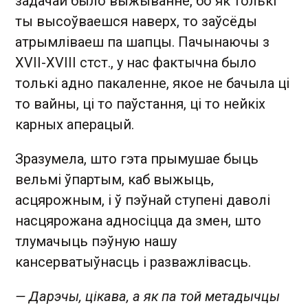
задачай было выжыванне, бо як толькі
ты высоўваешся наверх, то заўсёды
атрымліваеш па шапцы. Пачынаючы з
XVII-XVIII стст., у нас фактычна было
толькі адно пакаленне, якое не бачыла ці
то вайны, ці то паўстання, ці то нейкіх
карных аперацый.
Зразумела, што гэта прымушае быць
вельмі ўпартым, каб выжыць,
асцярожным, і ў пэўнай ступені даволі
насцярожана адносіцца да змен, што
тлумачыць пэўную нашу
кансерватыўнасць і разважлівасць.
— Дарэчы, цікава, а як па той метадычцы