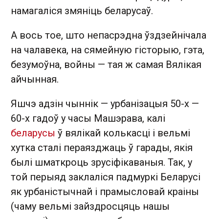
намагаліся змяніць беларусаў.
А вось тое, што непасрэдна ўздзейнічала
на чалавека, на сямейную гісторыю, гэта,
безумоўна, войны — тая ж самая Вялікая
айчынная.
Яшчэ адзін чыннік — урбанізацыя 50-х —
60-х гадоў у часы Машэрава, калі
беларусы
ў вялікай колькасці і вельмі
хутка сталі пераязджаць ў гарады, якія
былі шматкроць зрусіфікаваныя. Так, у
той перыяд заклаліся падмуркі Беларусі
як урбаністычнай і прамысловай краіны
(чаму вельмі зайздросцяць нашы