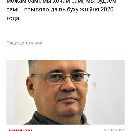
можам самі, мы хочам самі, мы будзем
самі, і прывяло да выбуху жніўня 2020
года.
Глядзіце таксама
Грамадства
26.01.2024