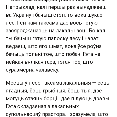
Напрыклад, калі першы раз выязджаеш
ва Украіну і бачыш стэп, то вока шукае
лес. І ён нам таксама дае вось гэтую
засяроджанасць на лакальнасці. Бо калі
ты бачыш гэтую палоску лесу і нават
ведаеш, што яго шмат, вока ўсё роўна
бачыць толькі тое, што побач. Гэта не
нейкая вялікая гара, гэтая тое, што
суразмерна чалавеку.
Месцы ў лесе таксама лакальныя — ёсць
ягадныя, ёсць грыбныя, ёсць тыя, дзе
могуць стаяць борці і дзе пілуюць дрэвы.
Гэта складзеная з лакальных
супольнасцяў прастора. І зразумела, што