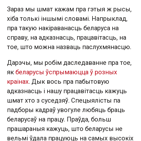
Зараз мы шмат кажам пра гэтыя ж рысы,
хіба толькі іншымі словамі. Напрыклад,
пра такую накіраванасць беларуса на
справу, на адказнасць, працавітасць, на
тое, што можна назваць паслухмянасцю.
Дарэчы, мы робім даследаванне пра тое,
як
беларусы ўспрымаюцца ў розных
краінах
. Дык вось пра пабытовую
адказнасць і нашу працавітасць кажуць
шмат хто з суседзяў. Спецыялісты па
падборы кадраў увогуле любяць браць
беларусаў на працу. Праўда, больш
прашараныя кажуць, што беларусы не
вельмі ўдала працуюць на самых высокіх