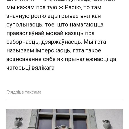
мы кажам пра тую ж Расію, то там
значную ролю адыгрывае вялікая
супольнасць, тое, што намагаюцца
праваслаўнай мовай казаць пра
саборнасць, дзяржаўнасць. Мы гэта
называем імперскасць, гэта такое
асэнсаванне сябе як прыналежнасці да
чагосьці вялікага.
Глядзіце таксама