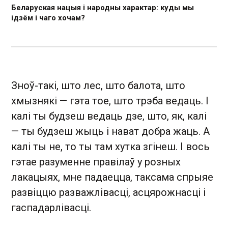
Беларуская нацыя і народны характар: куды мы
ідзём і чаго хочам?
Зноў-такі, што лес, што балота, што
хмызнякі — гэта тое, што трэба ведаць. І
калі ты будзеш ведаць дзе, што, як, калі
— ты будзеш жыць і нават добра жаць. А
калі ты не, то ты там хутка згінеш. І вось
гэтае разуменне правілаў у розных
лакацыях, мне падаецца, таксама спрыяе
развіццю разважлівасці, асцярожнасці і
гаспадарлівасці.