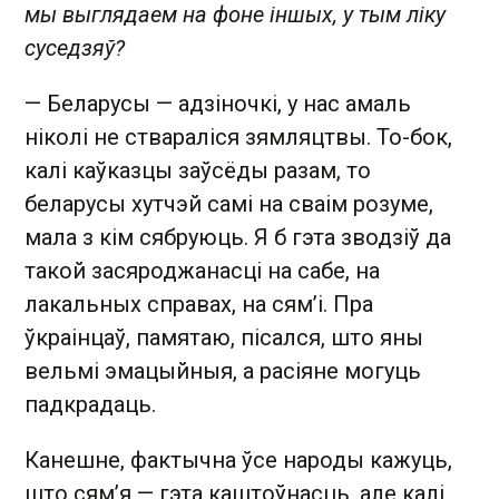
мы выглядаем на фоне іншых, у тым ліку
суседзяў?
— Беларусы — адзіночкі, у нас амаль
ніколі не ствараліся зямляцтвы. То-бок,
калі каўказцы заўсёды разам, то
беларусы хутчэй самі на сваім розуме,
мала з кім сябруюць. Я б гэта зводзіў да
такой засяроджанасці на сабе, на
лакальных справах, на сям’і. Пра
ўкраінцаў, памятаю, пісался, што яны
вельмі эмацыйныя, а расіяне могуць
падкрадаць.
Канешне, фактычна ўсе народы кажуць,
што сям’я — гэта каштоўнасць, але калі