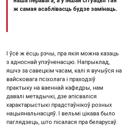
наша перавага, а ў іншай сітуацыі тая
ж самая асаблівасць будзе замінаць.
І ўсё ж ёсць рэчы, пра якія можна казаць
з адноснай упэўненасцю. Напрыклад,
яшчэ за савецкім часам, калі я вучыўся на
вайсковага псіхолага і праходзіў
практыку на ваеннай кафедры, нам
давалі метадычкі, дзе апісваліся
характарыстыкі прадстаўнікоў розных
нацыянальнасцяў. І вельмі цікава было
паглядзець, што пісалася пра беларусаў.