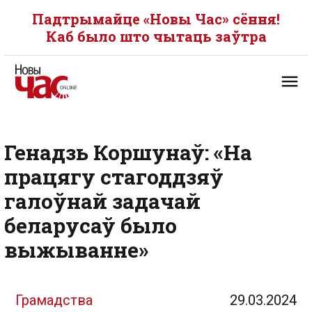
Падтрымайце «Новы Час» сёння!
Каб было што чытаць заўтра
Генадзь Коршунаў: «На
працягу стагоддзяў
галоўнай задачай
беларусаў было
выжыванне»
Грамадства
29.03.2024