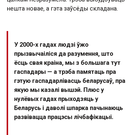
нешта новае, а гэта заўсёды складана.
У 2000-х гадах людзі ўжо
прызвычаіліся да разумення, што
ёсць свая краіна, мы з большага тут
гаспадары — а трэба памятаць пра
гэтую гаспадарлівасць беларусаў, пра
якую мы казалі вышэй. Плюс у
нулёвых гадах прыходзяць у
Беларусь і даволі шпарка пачынаюць
развівацца працэсы лічбафікацыі.