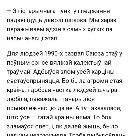
— З гістарычнага пункту гледжання
падзеі ідуць даволі шпарка. Мы зараз
перажываем адзін з самых хуткіх па
насычанасці этап.
Для людзей 1990-х развал Саюза стаў у
пэўным сэнсе вялікай калектыўнай
траўмай. Адбыўся злом усёй карціны
светаўспрыняцця. Бо была агромністая
краіна, і добрая частка людзей шчыра
любіла, паважала і ганарыліся
прыналежнасцю да яе. А тут аказалася,
што ўсё — гэтай краіны няма. То бок
зламаўся свет, і, як далей жыць, было
цалкам незразумела. Трэба выбудоўваць