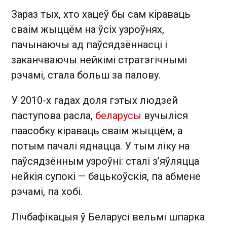
Зараз тых, хто хацеў бы сам кіраваць
сваім жыццём на ўсіх узроўнях,
пачынаючы ад паўсядзённасці і
заканчваючы нейкімі стратэгічнымі
рэчамі, стала больш за палову.
У 2010-х гадах доля гэтых людзей
паступова расла,
беларусы
вучыліся
паасобку кіраваць сваім жыццём, а
потым пачалі яднацца. У тым ліку на
паўсядзённым узроўні: сталі з’яўляцца
нейкія супокі — бацькоўскія, па абмене
рэчамі, па хобі.
Лічбафікацыя ў Беларусі вельмі шпарка