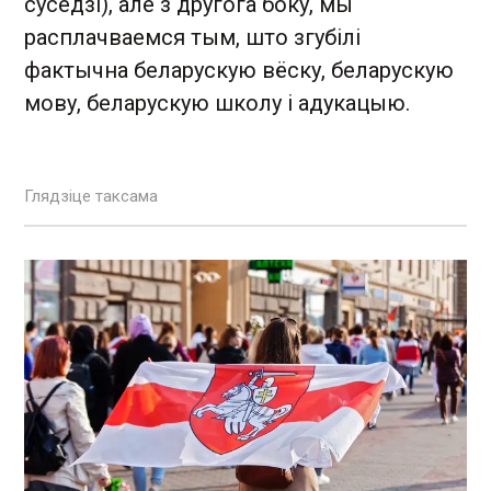
суседзі), але з другога боку, мы
расплачваемся тым, што згубілі
фактычна беларускую вёску, беларускую
мову, беларускую школу і адукацыю.
Глядзіце таксама