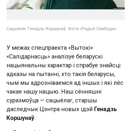
Сацыёляг Генадзь Коршунаў. Фота «Радыё Свабода»
У межах спецпраекта «Вытокі»
«Салідарнасць» аналізуе беларускі
нацыянальны характар і спрабуе знайсці
адказы на пытанні, хто такія беларусы,
чым мы адрозніваемся ад іншых і які лёс
чакае нашу нацыю. Наш сённяшні
суразмоўца — сацыёлаг, старшы
даследчык Цэнтра новых ідэй
Генадзь
Коршунаў
.