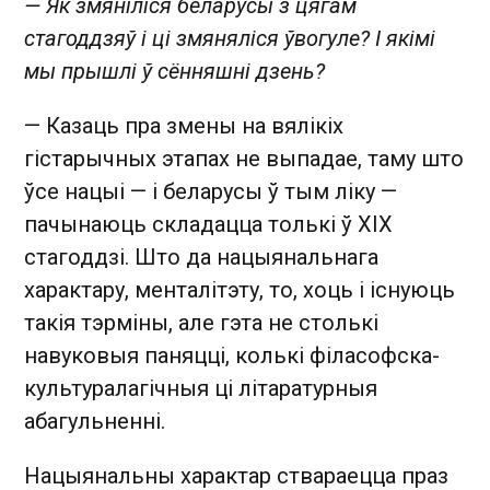
— Як змяніліся беларусы з цягам
стагоддзяў і ці змяняліся ўвогуле? І якімі
мы прышлі ў сённяшні дзень?
— Казаць пра змены на вялікіх
гістарычных этапах не выпадае, таму што
ўсе нацыі — і беларусы ў тым ліку —
пачынаюць складацца толькі ў XIX
стагоддзі. Што да нацыянальнага
характару, менталітэту, то, хоць і існуюць
такія тэрміны, але гэта не столькі
навуковыя паняцці, колькі філасофска-
культуралагічныя ці літаратурныя
абагульненні.
Нацыянальны характар ствараецца праз