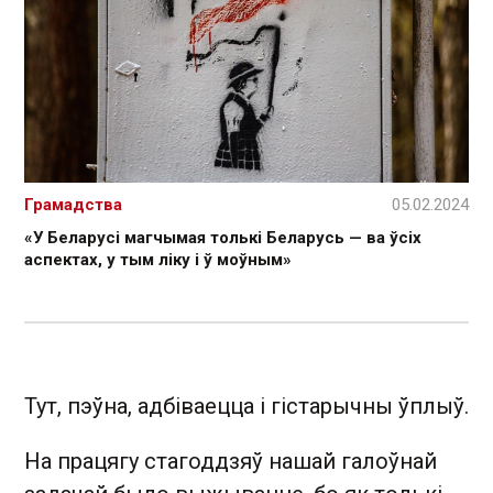
Грамадства
05.02.2024
«У Беларусі магчымая толькі Беларусь — ва ўсіх
аспектах, у тым ліку і ў моўным»
Тут, пэўна, адбіваецца і гістарычны ўплыў.
На працягу стагоддзяў нашай галоўнай