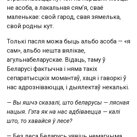
не асоба, а лакальная сям’я, сваё
маленькае: свой гарод, свая зямелька,
свой родны кут.
Толькі пасля можа быць альбо асоба — «я
сам», альбо нешта вялікае,
агульнабеларускае. Відаць, таму ў
Беларусі фактычна і няма такіх
сепаратысцкіх момантаў, хаця і гаворкі ў
нас адрозніваюцца, і дыялектаў некалькі.
— Вы яшчэ сказалі, што беларусы — лясная
нацыя. Гэта як на нас адбіваецца — калі
што, то хавайся ў лесе?
— Без леса Беларусь уявіць немагчыма.