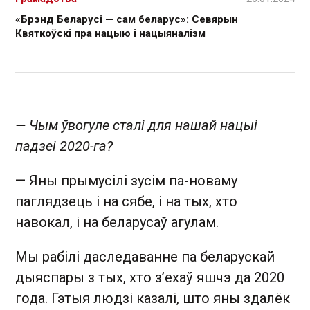
«Брэнд Беларусі — сам беларус»: Севярын
Квяткоўскі пра нацыю і нацыяналізм
— Чым ўвогуле сталі для нашай нацыі
падзеі 2020-га?
— Яны прымусілі зусім па-новаму
паглядзець і на сябе, і на тых, хто
навокал, і на беларусаў агулам.
Мы рабілі даследаванне па беларускай
дыяспары з тых, хто з’ехаў яшчэ да 2020
года. Гэтыя людзі казалі, што яны здалёк