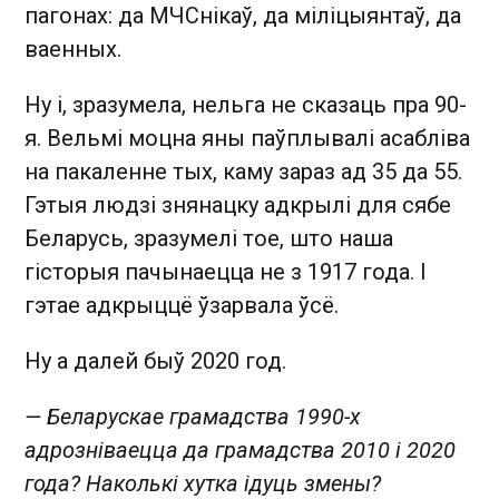
пагонах: да МЧСнікаў, да міліцыянтаў, да
ваенных.
Ну і, зразумела, нельга не сказаць пра 90-
я. Вельмі моцна яны паўплывалі асабліва
на пакаленне тых, каму зараз ад 35 да 55.
Гэтыя людзі знянацку адкрылі для сябе
Беларусь, зразумелі тое, што наша
гісторыя пачынаецца не з 1917 года. І
гэтае адкрыццё ўзарвала ўсё.
Ну а далей быў 2020 год.
— Беларускае грамадства 1990-х
адрозніваецца да грамадства 2010 і 2020
года? Наколькі хутка ідуць змены?