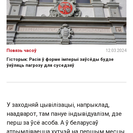
Повязь часоў
12.03.2024
Гісторык: Расія ў форме імперыі заўсёды будзе
ўяўляць пагрозу для суседзяў
У заходняй цывілізацыі, напрыклад,
наадварот, там пануе індывідуалізм, дзе
перш за ўсё асоба. А ў беларусаў
атрымліваецца хутчэй на першым месцы