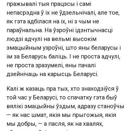
пражывалі тыя працэсы і самі
непасрэдна ў іх не ўдзельнічалі, але тое,
як гэта адбілася на іх, ні з чым не
параўнальна. На ўзроўні ідэнтычнасці
людзі адчулі на вельмі высокім
эмацыйным узроўні, што яны беларусы і
ім за Беларусь баліць. І не проста адчулі,
не проста зразумелі, яны пачалі
дзейнічаць на карысць Беларусі.
Калі ж казаць пра тых, хто знаходзіўся ў
той час у Беларусі, то спачатку гэта быў
вялікі эмацыйны ўздым, адразу станоўчы
— як нас шмат, якія мы прыгожыя, якія
мы добры, — а пасля, як на хвалях,