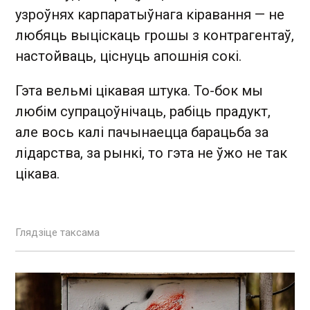
узроўнях карпаратыўнага кіравання — не
любяць выціскаць грошы з контрагентаў,
настойваць, ціснуць апошнія сокі.
Гэта вельмі цікавая штука. То-бок мы
любім супрацоўнічаць, рабіць прадукт,
але вось калі пачынаецца барацьба за
лідарства, за рынкі, то гэта не ўжо не так
цікава.
Глядзіце таксама