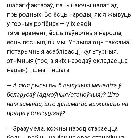
шэраг фактараў, пачынаючы нават ад
прыродных. Бо ёсць народы, якія жывуць
у горных рэгіёнах — у іх свой
тэмперамент, ёсць паўночныя народы,
ёсць лясныя, як мы. Уплываюць таксама
гістарычныя асаблівасці, культурныя,
этнічныя (тое, з якіх народаў складаецца
нацыя) і шмат іншага.
— А якія рысы вы б вылучылі менавіта ў
беларусаў (адмоўныя/станоўчыя)? Што
нам замінае, што дапамагае выжываць на
працягу стагоддзяў?
— Зразумела, кожны народ стараецца
больш рабіць націск на свае станоўчыя