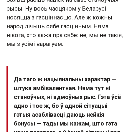
рысы. Ну вось часцяком у Беларусі
носяцца з гасціннасцю. Але ж кожны
народ лічыць сябе гасцінным. Няма
нікога, хто кажа пра сябе: не, мы не такія,
мы з усімі варагуем.
Да таго ж нацыянальны характар —
штука амбівалентная. Няма тут ні
станоўчых, ні адмоўных рыс. Гэта ўсё
адно і тое ж, бо ў адной сітуацыі
гэтыя асаблівасці даюць нейкія
бонусы — тады мы кажам, што гэта