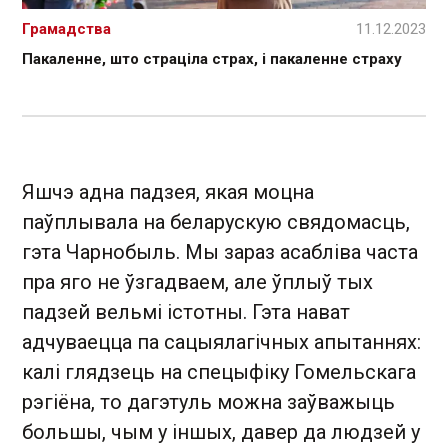
Грамадства
11.12.2023
Пакаленне, што страціла страх, і пакаленне страху
Яшчэ адна падзея, якая моцна
паўплывала на беларускую свядомасць,
гэта Чарнобыль. Мы зараз асабліва часта
пра яго не ўзгадваем, але ўплыў тых
падзей вельмі істотны. Гэта нават
адчуваецца па сацыялагічных апытаннях:
калі глядзець на спецыфіку Гомельскага
рэгіёна, то дагэтуль можна заўважыць
большы, чым у іншых, давер да людзей у