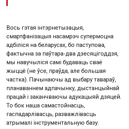
Вось гэтая інтэрнетызацыя,
смартфанізацыя насамрэч супермоцна
адбіліся на беларусах, бо паступова,
фактычна за паўтара-два дзесяцігоддзя,
мы навучыліся самі будаваць сваё
жыццё (не ўсе, праўда, але большая
частка). Пачынаючы ад выбару тавараў,
планаваннем адпачынку, дыстанцыйнай
працай і заканчваючы адукацыяй дзяцей.
То бок наша самастойнасць,
гаспадарлівасць, разважлівасць
атрымалі інструментальную базу.