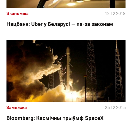
Эканоміка
12.12.2018
Нацбанк: Uber у Беларусі — па-за законам
Замежжа
25.12.2015
Bloomberg: Касмічны трыўмф SpaceX