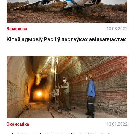
Замежжа
10.03.2022
Кітай адмовіў Расіі ў пастаўках авіязапчастак
Эканоміка
13.01.2022