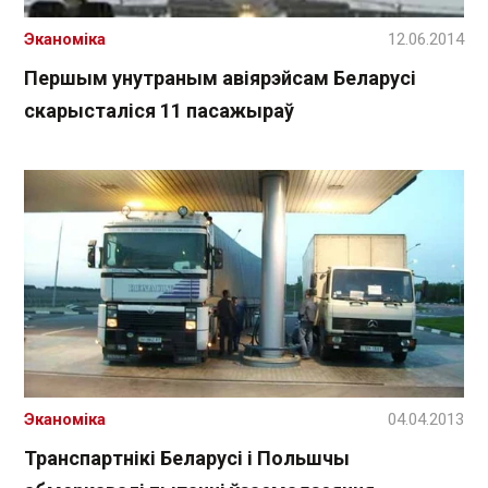
Эканоміка
12.06.2014
Першым унутраным авіярэйсам Беларусі
скарысталіся 11 пасажыраў
Эканоміка
04.04.2013
Транспартнікі Беларусі і Польшчы