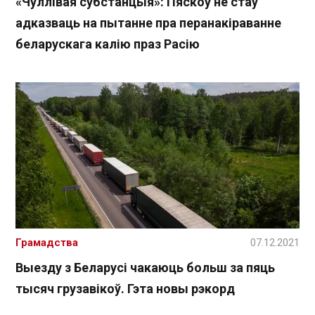
«Чуллівая субстанцыя»: Пяскоў не стаў
адказваць на пытанне пра перанакіраванне
беларускага калію праз Расію
Грамадства
07.12.2021
Выезду з Беларусі чакаюць больш за пяць
тысяч грузавікоў. Гэта новы рэкорд