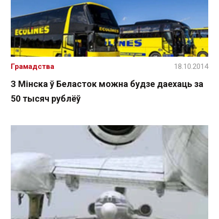
Грамадства
18.10.2014
З Мінска ў Беласток можна будзе даехаць за
50 тысяч рублёў