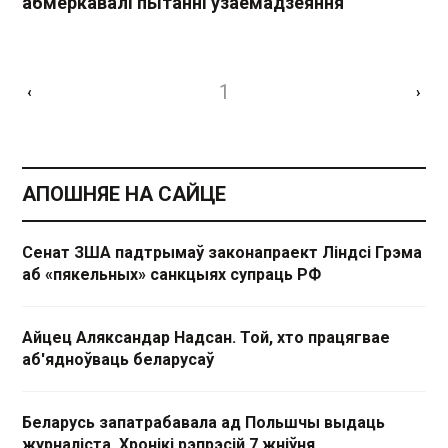
абмеркавалі пытанні ўзаемадзеяння
1
‹
›
АПОШНЯЕ НА САЙЦЕ
Сенат ЗША падтрымаў законапраект Ліндсі Грэма
аб «пякельных» санкцыях супраць РФ
Айцец Аляксандар Надсан. Той, хто працягвае
аб'ядноўваць беларусаў
Беларусь запатрабавала ад Польшчы выдаць
журналіста. Хронікі рэпрэсій 7 жніўня