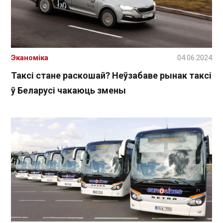
Эканоміка
04.06.2024
Таксі стане раскошай? Неўзабаве рынак таксі
ў Беларусі чакаюць змены