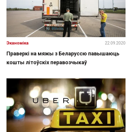
Эканоміка
22.09.2020
Праверкі на мяжы з Беларуссю павышаюць
кошты літоўскіх перавозчыкаў