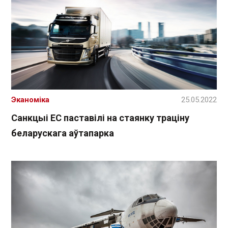
Эканоміка
25.05.2022
Санкцыі ЕС паставілі на стаянку траціну
беларускага аўтапарка