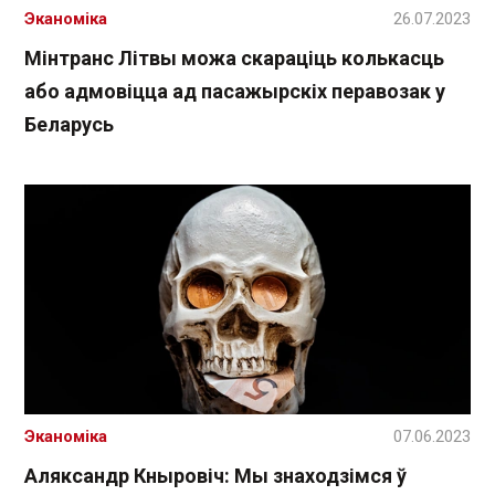
Эканоміка
26.07.2023
Мінтранс Літвы можа скараціць колькасць
або адмовіцца ад пасажырскіх перавозак у
Беларусь
Эканоміка
07.06.2023
Аляксандр Кныровіч: Мы знаходзімся ў