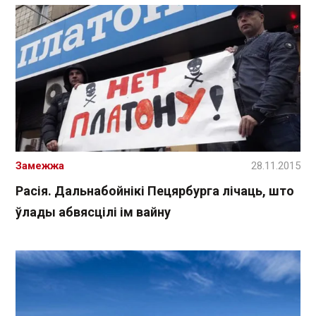
Замежжа
28.11.2015
Расія. Дальнабойнікі Пецярбурга лічаць, што
ўлады абвясцілі ім вайну