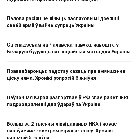
Палова расіян не лічыць паспяховымі дзеянні
сваёй арміі ў вайне супраць Украіны
Са спадзевам на Чалавека-павука: навошта ў
Беларусі будуюць патэнцыйныя мэты для Украіны
Праваабаронцы: падстаў казаць пра змяншэнне
ціску няма. Хронікі рэпрэсій 6 жніўня
Паўночная Карэя разгортвае ў РФ свае ракетныя
падраздзяленні для ўдараў па Украіне
Больш за 2 тысячы ліквідаваных НКА і новае
папаўненне «экстрэмісцкага» спісу. Хронікі
рэпрэсій 5 жніўня