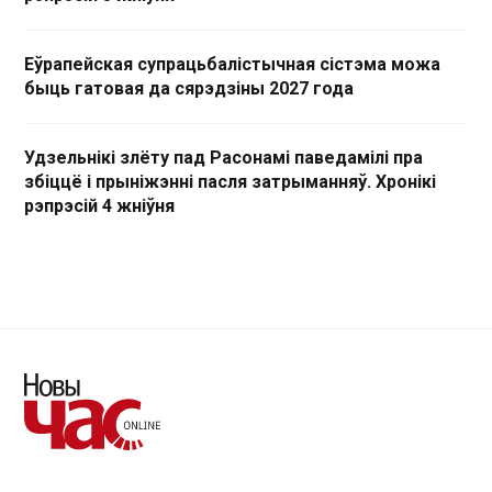
Еўрапейская супрацьбалістычная сістэма можа
быць гатовая да сярэдзіны 2027 года
Удзельнікі злёту пад Расонамі паведамілі пра
збіццё і прыніжэнні пасля затрыманняў. Хронікі
рэпрэсій 4 жніўня