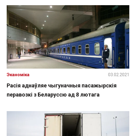
Эканоміка
03.02.2021
Расія аднаўляе чыгуначныя пасажырскія
перавозкі з Беларуссю ад 8 лютага