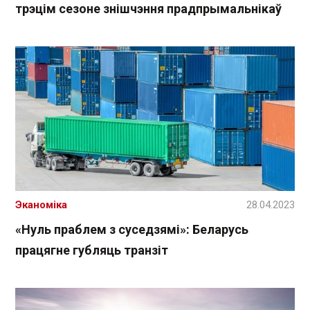
трэцім сезоне знішчэння прадпрымальнікаў
Эканоміка
28.04.2023
«Нуль праблем з суседзямі»: Беларусь
працягне губляць транзіт