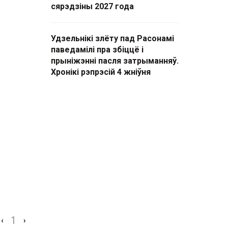
сярэдзіны 2027 года
Удзельнікі злёту пад Расонамі
паведамілі пра збіццё і
прыніжэнні пасля затрыманняў.
Хронікі рэпрэсій 4 жніўня
1
‹
›