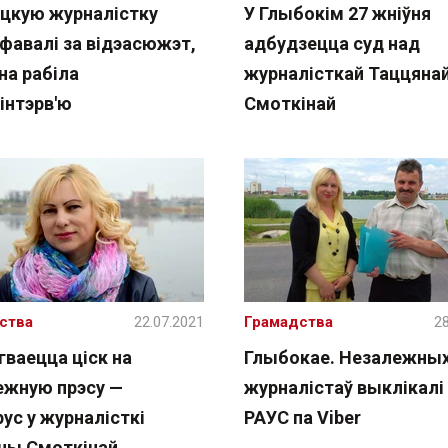
цкую журналістку
У Глыбокім 27 жніўня
фавалі за відэасюжэт,
адбудзецца суд над
на рабіла
журналісткай Таццяна
інтэрв'ю
Смоткінай
ства
22.07.2021
Грамадства
28
гваецца ціск на
Глыбокае. Незалежны
ежную прэсу —
журналістаў выклікалі 
ус у журналісткі
РАУС па Viber
ны Смоткінай