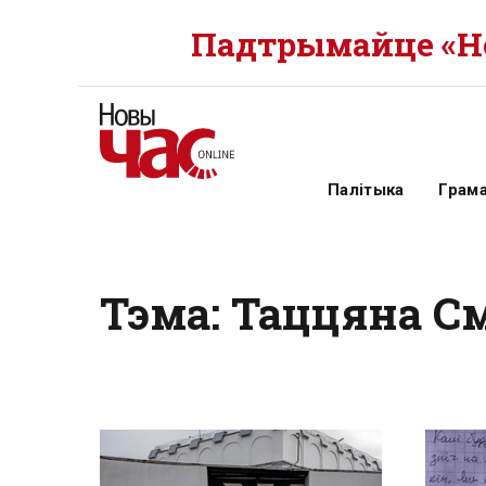
Падтрымайце «Но
Палітыка
Грам
Тэма: Таццяна С