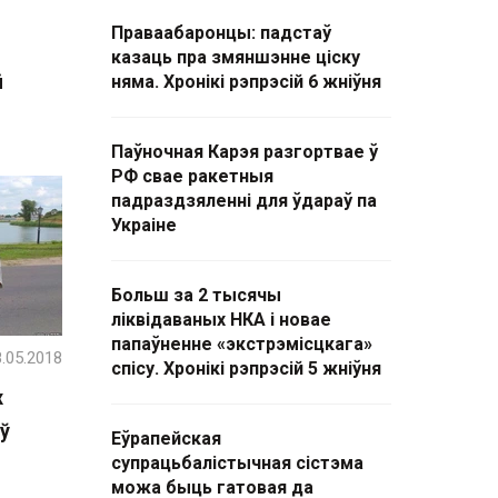
Праваабаронцы: падстаў
казаць пра змяншэнне ціску
й
няма. Хронікі рэпрэсій 6 жніўня
Паўночная Карэя разгортвае ў
РФ свае ракетныя
падраздзяленні для ўдараў па
Украіне
Больш за 2 тысячы
ліквідаваных НКА і новае
папаўненне «экстрэмісцкага»
.05.2018
спісу. Хронікі рэпрэсій 5 жніўня
х
ў
Еўрапейская
супрацьбалістычная сістэма
можа быць гатовая да