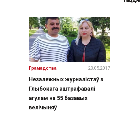
Грамадства
20.05.2017
Незалежных журналістаў з
Глыбокага аштрафавалі
агулам на 55 базавых
велічыняў