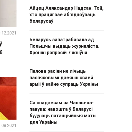
Айцец Аляксандар Надсан. Той,
хто працягвае аб'ядноўваць
беларусаў
.12.2021
Беларусь запатрабавала ад
ў
Польшчы выдаць журналіста.
б
Хронікі рэпрэсій 7 жніўня
Палова расіян не лічыць
паспяховымі дзеянні сваёй
арміі ў вайне супраць Украіны
Са спадзевам на Чалавека-
павука: навошта ў Беларусі
будуюць патэнцыйныя мэты
для Украіны
.08.2021