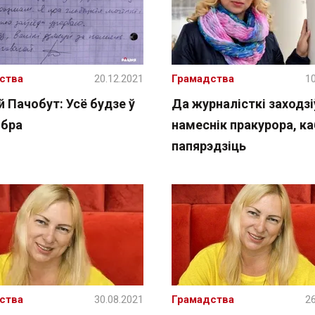
ства
20.12.2021
Грамадства
10
 Пачобут: Усё будзе ў
Да журналісткі заходзі
обра
намеснік пракурора, ка
папярэдзіць
ства
30.08.2021
Грамадства
26