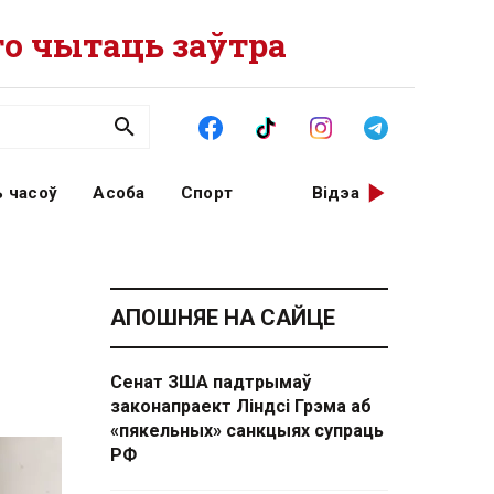
о чытаць заўтра
 часоў
Асоба
Спорт
Відэа
АПОШНЯЕ НА САЙЦЕ
Сенат ЗША падтрымаў
законапраект Ліндсі Грэма аб
«пякельных» санкцыях супраць
РФ