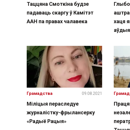
Таццяна Смоткіна будзе
Глыбо
падаваць скаргу ў Камітэт
аштра
ААН па правах чалавека
хаця я
аўдыя
Грамадства
09.08.2021
Грамад
Міліцыя пераследуе
Праця
журналістку-фрылансерку
незал
«Радыё Рацыя»
ператр
Тацця