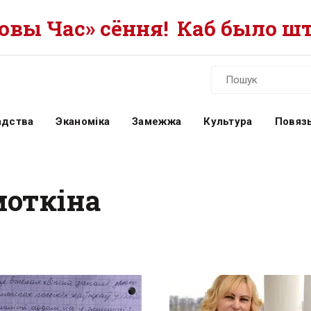
вы Час» сёння!
Каб было шт
адства
Эканоміка
Замежжа
Культура
Повязь
моткіна