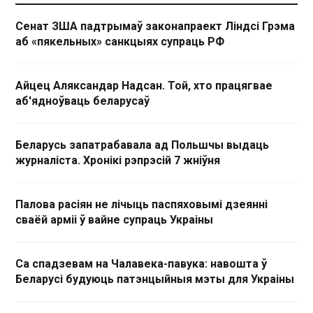
Сенат ЗША падтрымаў законапраект Ліндсі Грэма
аб «пякельных» санкцыях супраць РФ
Айцец Аляксандар Надсан. Той, хто працягвае
аб'ядноўваць беларусаў
Беларусь запатрабавала ад Польшчы выдаць
журналіста. Хронікі рэпрэсій 7 жніўня
Палова расіян не лічыць паспяховымі дзеянні
сваёй арміі ў вайне супраць Украіны
Са спадзевам на Чалавека-павука: навошта ў
Беларусі будуюць патэнцыйныя мэты для Украіны