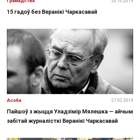
Грамадства
20.10.2019
15 гадоў без Веранікі Чаркасавай
Асоба
27.02.2019
Пайшоў з жыцця Уладзімір Мялешка — айчым
забітай журналісткі Веранікі Чаркасавай