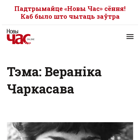
Падтрымайце «Новы Час» сёння!
Каб было што чытаць заўтра
Тэма: Вераніка
Чаркасава