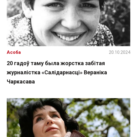
Асоба
20.10.2024
20 гадоў таму была жорстка забітая
журналістка «Салідарнасці» Вераніка
Чаркасава