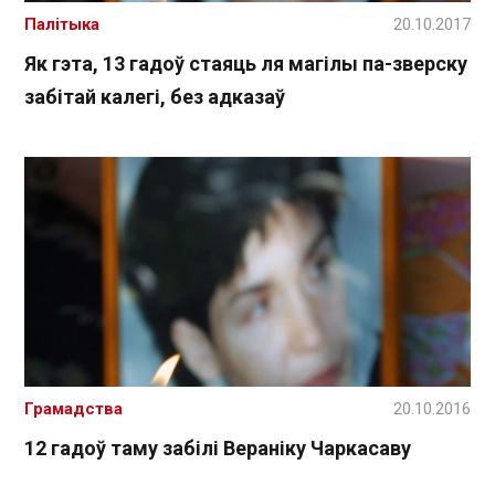
Палітыка
20.10.2017
Як гэта, 13 гадоў стаяць ля магілы па-зверску
забітай калегі, без адказаў
Грамадства
20.10.2016
12 гадоў таму забілі Вераніку Чаркасаву