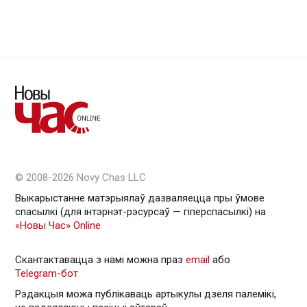
© 2008-2026 Novy Chas LLC
Выкарыстанне матэрыялаў дазваляецца пры ўмове
спасылкі (для інтэрнэт-рэсурсаў — гiперспасылкi) на
«Новы Час» Online
Скантактавацца з намі можна праз
email
або
Telegram-бот
Рэдакцыя можа публікаваць артыкулы дзеля палемікі,