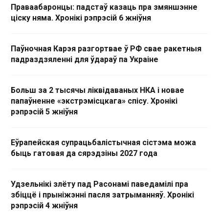
Праваабаронцы: падстаў казаць пра змяншэнне
ціску няма. Хронікі рэпрэсій 6 жніўня
Паўночная Карэя разгортвае ў РФ свае ракетныя
падраздзяленні для ўдараў па Украіне
Больш за 2 тысячы ліквідаваных НКА і новае
папаўненне «экстрэмісцкага» спісу. Хронікі
рэпрэсій 5 жніўня
Еўрапейская супрацьбалістычная сістэма можа
быць гатовая да сярэдзіны 2027 года
Удзельнікі злёту пад Расонамі паведамілі пра
збіццё і прыніжэнні пасля затрыманняў. Хронікі
рэпрэсій 4 жніўня