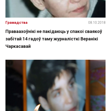
Грамадства
08.10.2018
Праваахоўнікі не пакідаюць у спакоі сваякоў
забітай 14 гадоў таму журналісткі Веранікі
Чаркасавай