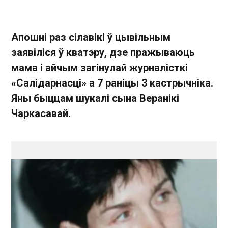
Апошні раз сілавікі ў цывільным
заявіліся ў кватэру, дзе пражываюць
мама і айчым загінулай журналісткі
«Салідарнасці» а 7 раніцы 3 кастрычніка.
Яны быццам шукалі сына Веранікі
Чаркасавай.