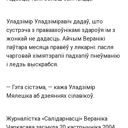
Уладзімір Уладзіміравіч дадаў, што
сустрэча з праваахоўнікамі здароўя ім з
жонкай не дадасць. Айчым Веранікі
паўтара месяца правёў у лякарні: пасля
чарговай хіміятэрапіі падхапіў пнеўманію
і ледзь выскрабся.
— Гэта сістэма, — кажа Уладзімір
Мялешка аб дзеяннях сілавікоў.
Журналістка «Салідарнасці» Вераніка
Чаркасава загінула 20 кастрычніка 2004