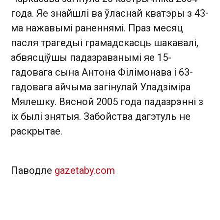
года. Яе знайшлі ва ўласнай кватэры з 43-
ма нажавымі раненнямі. Праз месяц
пасля трагедыі грамадскасць шакавалі,
абвясціўшы падазраванымі яе 15-
гадовага сына Антона Філімонава і 63-
гадовага айчыма загінулай Уладзіміра
Мялешку. Вясной 2005 года падазрэнні з
іх былі знятыя. Забойства дагэтуль не
раскрытае.
Паводле
gazetaby.com