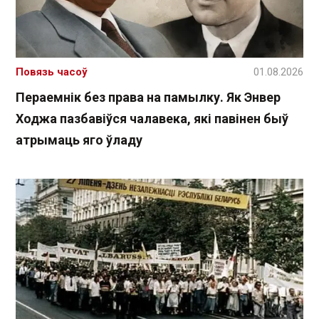
Повязь часоў
01.08.2026
Пераемнік без права на памылку. Як Энвер
Ходжа пазбавіўся чалавека, які павінен быў
атрымаць яго ўладу