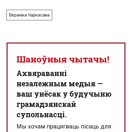
Вераніка Чаркасава
Шаноўныя чытачы!
Aхвяраванні
незалежным медыя —
ваш унёсак у будучыню
грамадзянскай
супольнасці.
Мы хочам працягваць пісаць для