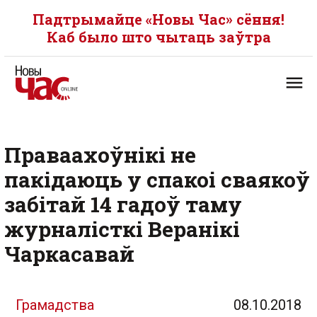
Падтрымайце «Новы Час» сёння!
Каб было што чытаць заўтра
Праваахоўнікі не
пакідаюць у спакоі сваякоў
забітай 14 гадоў таму
журналісткі Веранікі
Чаркасавай
Грамадства
08.10.2018