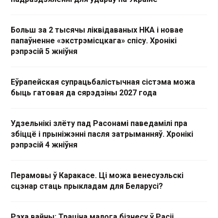
Больш за 2 тысячы ліквідаваных НКА і новае
папаўненне «экстрэмісцкага» спісу. Хронікі
рэпрэсій 5 жніўня
Еўрапейская супрацьбалістычная сістэма можа
быць гатовая да сярэдзіны 2027 года
Удзельнікі злёту пад Расонамі паведамілі пра
збіццё і прыніжэнні пасля затрыманняў. Хронікі
рэпрэсій 4 жніўня
Перамовы ў Каракасе. Ці можа венесуэльскі
сцэнар стаць прыкладам для Беларусі?
Рэха вайны: Траціна малога бізнесу ў Расіі