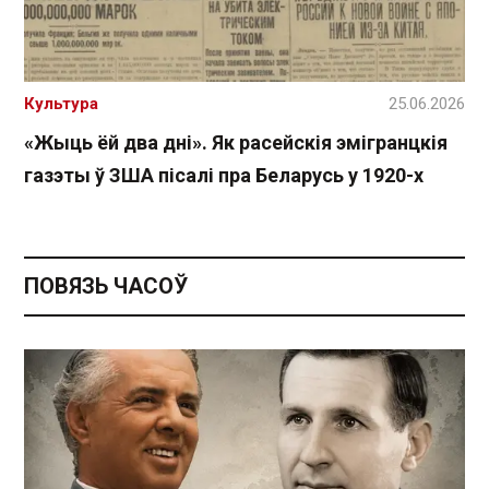
Культура
25.06.2026
«Жыць ёй два дні». Як расейскія эмігранцкія
газэты ў ЗША пісалі пра Беларусь у 1920-х
ПОВЯЗЬ ЧАСОЎ