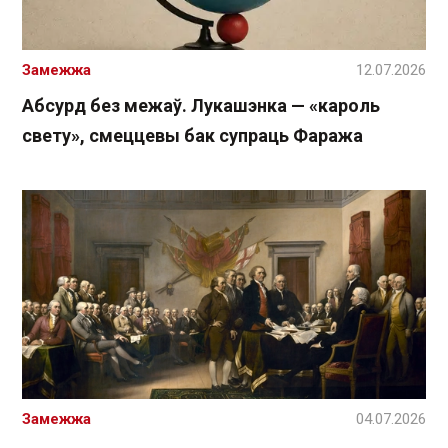
Замежжа
12.07.2026
Абсурд без межаў. Лукашэнка — «кароль
свету», смеццевы бак супраць Фаража
Замежжа
04.07.2026