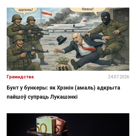
Грамадства
24.07.2026
Бунт у бункеры: як Хрэнін (амаль) адкрыта
пайшоў супраць Лукашэнкі