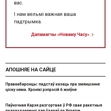
вас.
І нам вельмі важная ваша
падтрымка.
Дапамагчы «Новаму Часу»
АПОШНЯЕ НА САЙЦЕ
Праваабаронцы: падстаў казаць пра змяншэнне
ціску няма. Хронікі рэпрэсій 6 жніўня
Паўночная Карэя разгортвае ў РФ свае ракетныя
падраздзяленні для ўдараў па Украіне