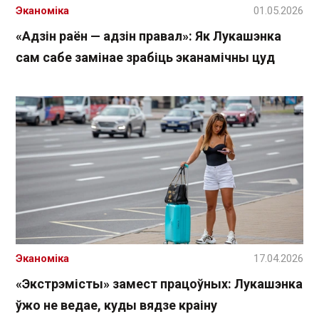
Эканоміка
01.05.2026
«Адзін раён — адзін правал»: Як Лукашэнка
сам сабе замінае зрабіць эканамічны цуд
Эканоміка
17.04.2026
«Экстрэмісты» замест працоўных: Лукашэнка
ўжо не ведае, куды вядзе краіну