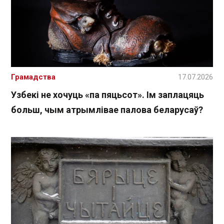
Грамадства
17.07.2026
Узбекі не хочуць «па пяцьсот». Ім заплацяць
больш, чым атрымлівае палова беларусаў?