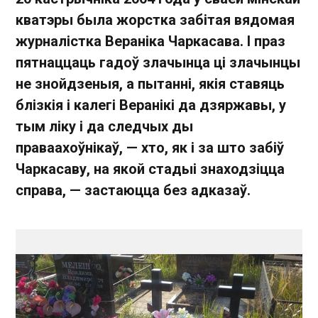
кватэры была жорстка забітая вядомая
журналістка Вераніка Чаркасава. І праз
пятнаццаць гадоў злачынца ці злачынцы
не знойдзеныя, а пытанні, якія ставяць
блізкія і калегі Веранікі да дзяржавы, у
тым ліку і да следчых ды
праваахоўнікаў, — хто, як і за што забіў
Чаркасаву, на якой стадыі знаходзіцца
справа, — застаюцца без адказаў.