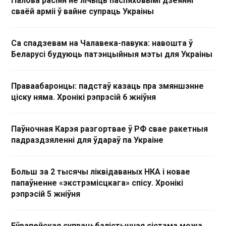
Палова расіян не лічыць паспяховымі дзеянні
сваёй арміі ў вайне супраць Украіны
Са спадзевам на Чалавека-павука: навошта ў
Беларусі будуюць патэнцыйныя мэты для Украіны
Праваабаронцы: падстаў казаць пра змяншэнне
ціску няма. Хронікі рэпрэсій 6 жніўня
Паўночная Карэя разгортвае ў РФ свае ракетныя
падраздзяленні для ўдараў па Украіне
Больш за 2 тысячы ліквідаваных НКА і новае
папаўненне «экстрэмісцкага» спісу. Хронікі
рэпрэсій 5 жніўня
Еўрапейская супрацьбалістычная сістэма можа