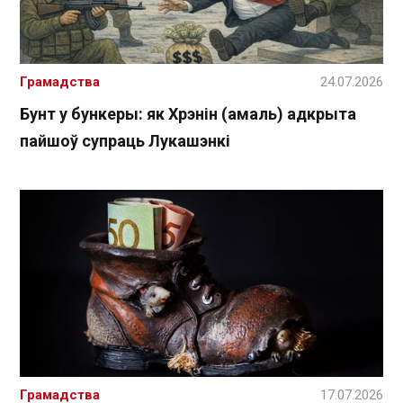
Грамадства
24.07.2026
Бунт у бункеры: як Хрэнін (амаль) адкрыта
пайшоў супраць Лукашэнкі
Грамадства
17.07.2026