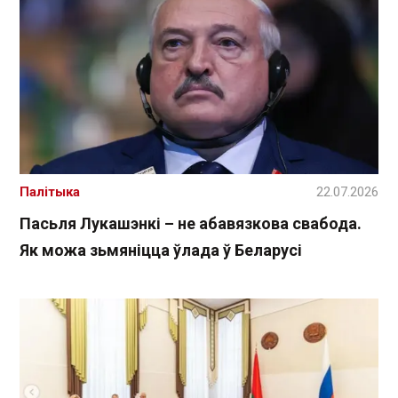
Палітыка
22.07.2026
Пасьля Лукашэнкі – не абавязкова свабода.
Як можа зьмяніцца ўлада ў Беларусі