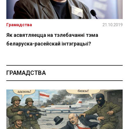
Грамадства
21.10.2019
Як асвятляецца на тэлебачанні тэма
беларуска-расейскай інтэграцыі?
ГРАМАДСТВА