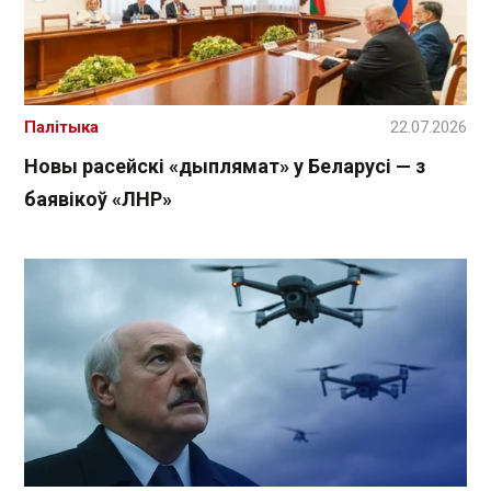
Палітыка
22.07.2026
Новы расейскі «дыплямат» у Беларусі — з
баявікоў «ЛНР»