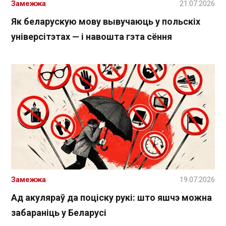
Замежжа
21.07.2026
Як беларускую мову вывучаюць у польскіх
універсітэтах — і навошта гэта сёння
Замежжа
19.07.2026
Ад акуляраў да поціску рукі: што яшчэ можна
забараніць у Беларусі