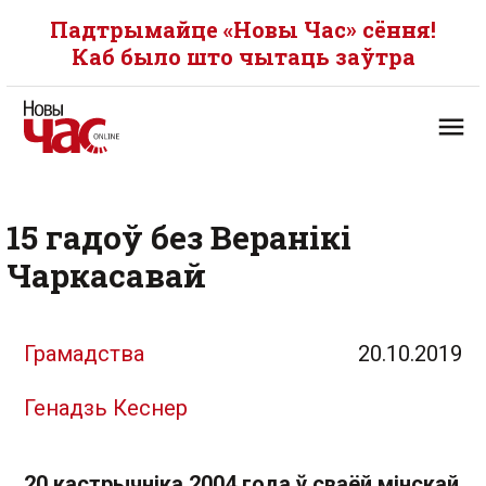
Падтрымайце «Новы Час» сёння!
Каб было што чытаць заўтра
15 гадоў без Веранікі
Чаркасавай
Грамадства
20.10.2019
Генадзь Кеснер
20 кастрычніка 2004 года ў сваёй мінскай