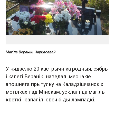
Магіла Веранікі Чаркасавай
У нядзелю 20 кастрычніка родныя, сябры
і калегі Веранікі наведалі месца яе
апошняга прытулку на Каладзішчанскіх
могілках пад Мінскам, усклалі да магілы
кветкі і запалілі свечкі ды лампадкі.