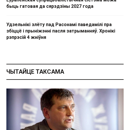
быць гатовая да сярэдзіны 2027 года
Удзельнікі злёту пад Расонамі паведамілі пра
збіццё і прыніжэнні пасля затрыманняў. Хронікі
рэпрэсій 4 жніўня
ЧЫТАЙЦЕ ТАКСАМА