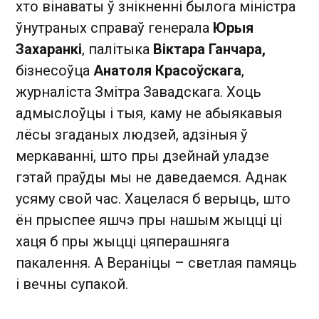
хто вінаваты ў знікненні былога міністра
ўнутраных справаў генерала
Юрыя
Захаранкі
, палітыка
Віктара Ганчара,
бізнесоўца
Анатоля Красоўскага
,
журналіста Змітра Завадскага. Хоць
адмыслоўцы і тыя, каму не абыякавыя
лёсы згаданых людзей, адзіныя ў
меркаванні, што пры дзейнай уладзе
гэтай праўды мы не даведаемся. Аднак
усяму свой час. Хацелася б верыць, што
ён прыспее яшчэ пры нашым жыцці ці
хаця б пры жыцці цяперашняга
пакалення. А Вераніцы – светлая памяць
і вечны супакой.