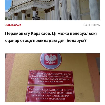
Замежжа
04.08.2026
Перамовы ў Каракасе. Ці можа венесуэльскі
сцэнар стаць прыкладам для Беларусі?