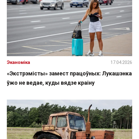
Эканоміка
17.04.2026
«Экстрэмісты» замест працоўных: Лукашэнка
ўжо не ведае, куды вядзе краіну