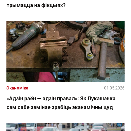
трымацца на фікцыях?
Эканоміка
01.05.2026
«Адзін раён — адзін правал»: Як Лукашэнка
сам сабе замінае зрабіць эканамічны цуд