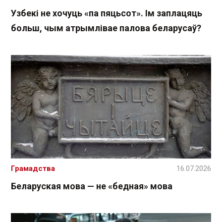
Узбекі не хочуць «па пяцьсот». Ім заплацяць
больш, чым атрымлівае палова беларусаў?
Грамадства
16.07.2026
Беларуская мова — не «бедная» мова