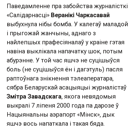
Паведамленне пра забойства журналісткі
«Салідарнасці»
Веранікі Чаркасавай
выбухнула нібы бомба. У калегаў маладой
і прыгожай жанчыны, аднаго з
найлепшых прафесіяналаў у краіне гэтая
навіна выклікала напачатку шок, потым
абурэнне. У той час яшчэ не суцішыўся
боль (не суцішыўся ён і дагэтуль) пасля
раптоўнага знікнення тэлеаператара,
сябра Беларускай асацыяцыі журналістаў
Змітра Завадскага
, якога невядомыя
выкралі 7 ліпеня 2000 года па дарозе ў
Нацыянальны аэрапорт «Мінск», дык
яшчэ вось напаткала і такая бяда.