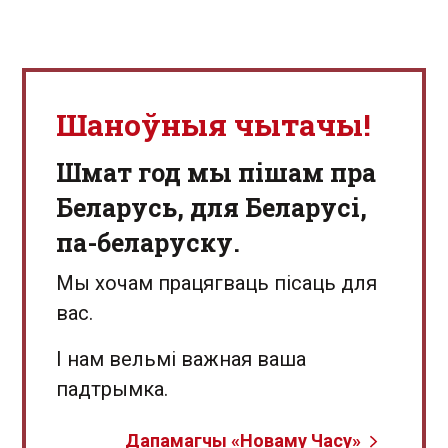
Шаноўныя чытачы!
Шмат год мы пішам пра
Беларусь, для Беларусі,
па-беларуску.
Мы хочам працягваць пісаць для
вас.
І нам вельмі важная ваша
падтрымка.
Дапамагчы «Новаму Часу»