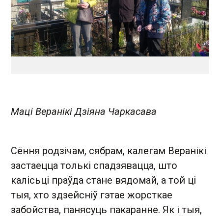
Маці Веранікі Дзіяна Чаркасава
Сёння родзічам, сябрам, калегам Веранікі
застаецца толькі спадзявацца, што
калісьці праўда стане вядомай, а той ці
тыя, хто здзейсніў гэтае жорсткае
забойства, панясуць пакаранне. Як і тыя,