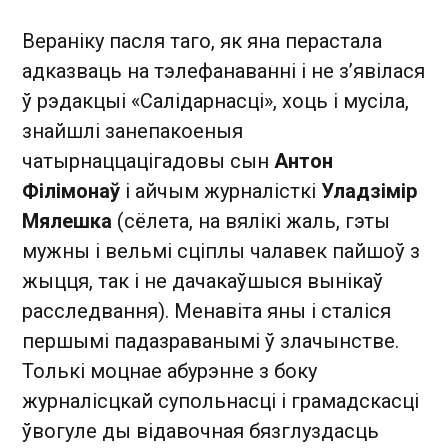
Вераніку пасля таго, як яна перастала
адказваць на тэлефанаванні і не з’явілася
ў рэдакцыі «Салідарнасці», хоць і мусіла,
знайшлі занепакоеныя
чатырнаццацігадовы сын
Антон
Філімонаў
і айчым журналісткі
Уладзімір
Мялешка
(сёлета, на вялікі жаль, гэты
мужны і вельмі сціплы чалавек пайшоў з
жыцця, так і не дачакаўшыся вынікаў
расследвання). Менавіта яны і сталіся
першымі падазраванымі ў злачынстве.
Толькі моцнае абурэнне з боку
журналісцкай супольнасці і грамадскасці
ўвогуле ды відавочная бязглуздасць