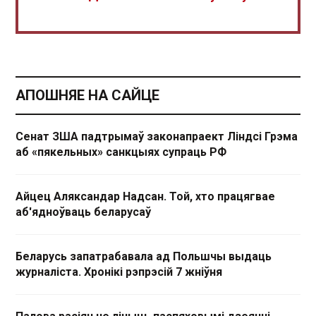
АПОШНЯЕ НА САЙЦЕ
Сенат ЗША падтрымаў законапраект Ліндсі Грэма
аб «пякельных» санкцыях супраць РФ
Айцец Аляксандар Надсан. Той, хто працягвае
аб'ядноўваць беларусаў
Беларусь запатрабавала ад Польшчы выдаць
журналіста. Хронікі рэпрэсій 7 жніўня