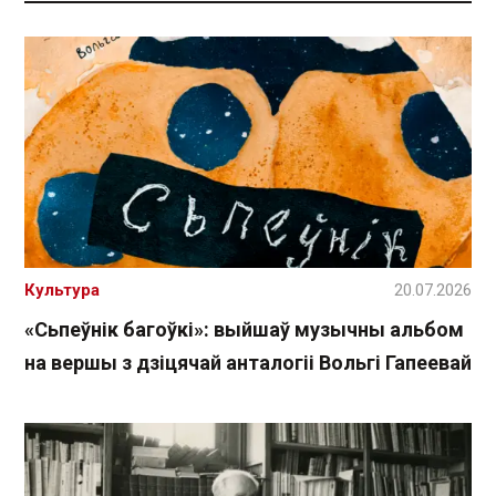
Культура
20.07.2026
«Сьпеўнік багоўкі»: выйшаў музычны альбом
на вершы з дзіцячай анталогіі Вольгі Гапеевай