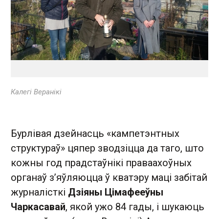
Калегі Веранікі
Бурлівая дзейнасць «кампетэнтных
структураў» цяпер зводзіцца да таго, што
кожны год прадстаўнікі праваахоўных
органаў з’яўляюцца ў кватэру маці забітай
журналісткі
Дзіяны Цімафееўны
Чаркасавай
, якой ужо 84 гады, і шукаюць