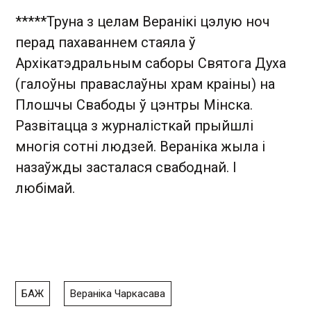
*****Труна з целам Веранікі цэлую ноч
перад пахаваннем стаяла ў
Архікатэдральным саборы Святога Духа
(галоўны праваслаўны храм краіны) на
Плошчы Свабоды ў цэнтры Мінска.
Развітацца з журналісткай прыйшлі
многія сотні людзей. Вераніка жыла і
назаўжды засталася свабоднай. І
любімай.
БАЖ
Вераніка Чаркасава