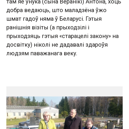
там яе ўнука (сына Веранікі) Антона, хоць
добра ведаюць, што маладзёна ўжо
шмат гадоў няма ў Беларусі. Гэтыя
ранішнія візіты (а прыходзілі і
прыходзяць гэтыя «старацелі закону» на
досвітку) ніколі не дадавалі здароўя
людзям паважанага веку.