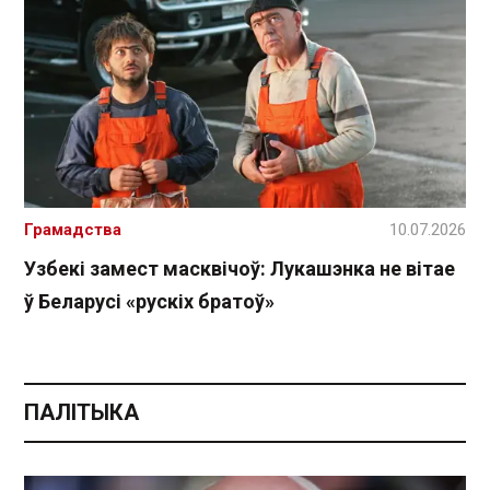
Грамадства
10.07.2026
Узбекі замест масквічоў: Лукашэнка не вітае
ў Беларусі «рускіх братоў»
ПАЛІТЫКА