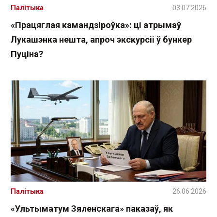
Палітыка
03.07.2026
«Працяглая камандзіроўка»: ці атрымаў
Лукашэнка нешта, апроч экскурсіі ў бункер
Пуціна?
Палітыка
26.06.2026
«Ультыматум Зяленскага» паказаў, як