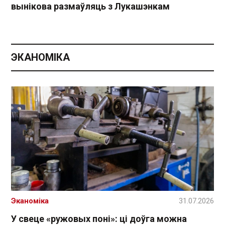
вынікова размаўляць з Лукашэнкам
ЭКАНОМІКА
Эканоміка
31.07.2026
У свеце «ружовых поні»: ці доўга можна