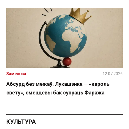
Замежжа
12.07.2026
Абсурд без межаў. Лукашэнка — «кароль
свету», смеццевы бак супраць Фаража
КУЛЬТУРА