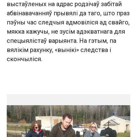
выстаўленых на адрас родзічаў забітай
абвінавачанняў прывялі да таго, што праз
пэўны час следчыя адмовіліся ад свайго,
мякка кажучы, не зусім адэкватнага для
спецыялістаў варыянта. На гэтым, па
вялікім рахунку, «вынікі» следства і
скончыліся.