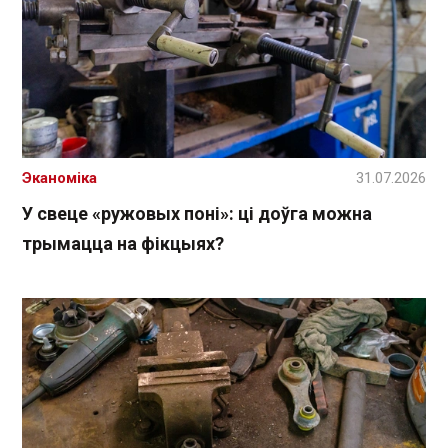
Эканоміка
31.07.2026
У свеце «ружовых поні»: ці доўга можна
трымацца на фікцыях?