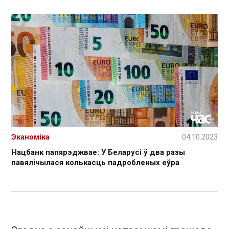
Эканоміка
04.10.2023
Нацбанк папярэджвае: У Беларусі ў два разы
павялічылася колькасць падробленых еўра