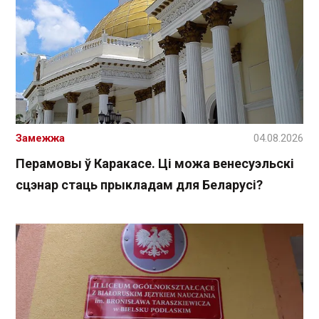
Замежжа
04.08.2026
Перамовы ў Каракасе. Ці можа венесуэльскі
сцэнар стаць прыкладам для Беларусі?