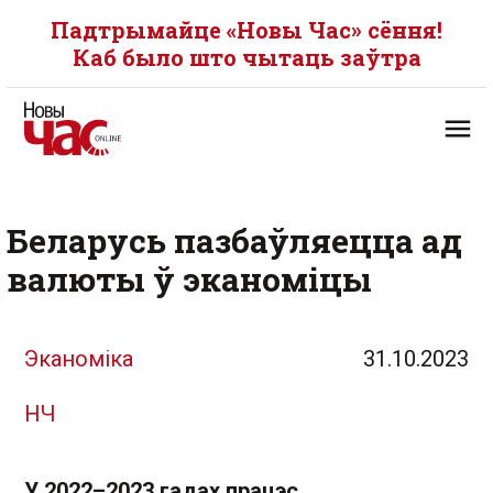
Падтрымайце «Новы Час» сёння!
Каб было што чытаць заўтра
Беларусь пазбаўляецца ад
валюты ў эканоміцы
Эканоміка
31.10.2023
НЧ
У 2022–2023 гадах працэс