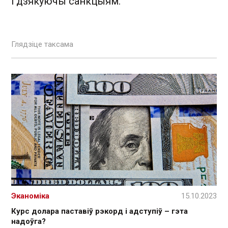
і дзякуючы санкцыям.
Глядзіце таксама
Эканоміка
15.10.2023
Курс долара паставіў рэкорд і адступіў – гэта
надоўга?