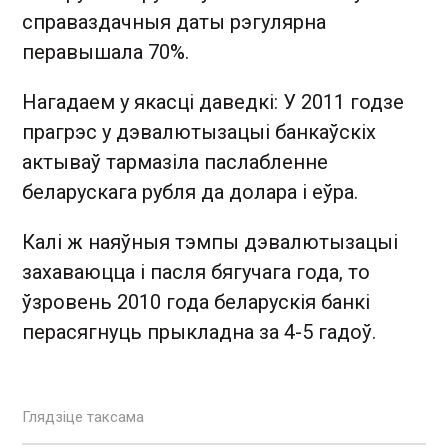
справаздачныя даты рэгулярна
перавышала 70%.
Нагадаем у якасці даведкі: У 2011 годзе
прагрэс у дэвалютызацыі банкаўскіх
актываў тармазіла паслабленне
беларускага рубля да долара і еўра.
Калі ж наяўныя тэмпы дэвалютызацыі
захаваюцца і пасля бягучага года, то
ўзровень 2010 года беларускія банкі
перасягнуць прыкладна за 4-5 гадоў.
Глядзіце таксама