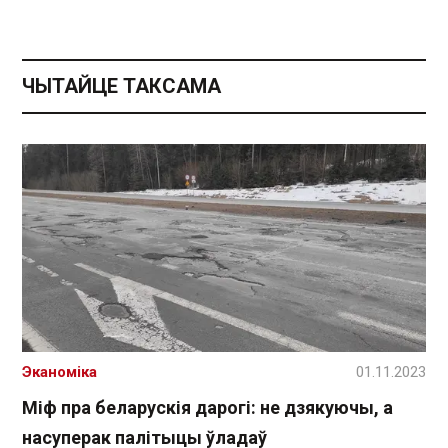
ЧЫТАЙЦЕ ТАКСАМА
Эканоміка
01.11.2023
Міф пра беларускія дарогі: не дзякуючы, а
насуперак палітыцы ўладаў