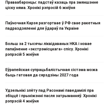
Праваабаронцы: падстаў казаць пра змяншэнне
ціску няма. Хронікі рэпрэсій 6 жніўня
Паўночная Карэя разгортвае ў РФ свае ракетныя
падраздзяленні для ўдараў па Украіне
Больш за 2 тысячы ліквідаваных НКА і новае
папаўненне «экстрэмісцкага» спісу. Хронікі
рэпрэсій 5 жніўня
Еўрапейская супрацьбалістычная сістэма можа
быць гатовая да сярэдзіны 2027 года
Удзельнікі злёту пад Расонамі паведамілі пра
збіццё і прыніжэнні пасля затрыманняў. Хронікі
рэпрэсій 4 жніўня