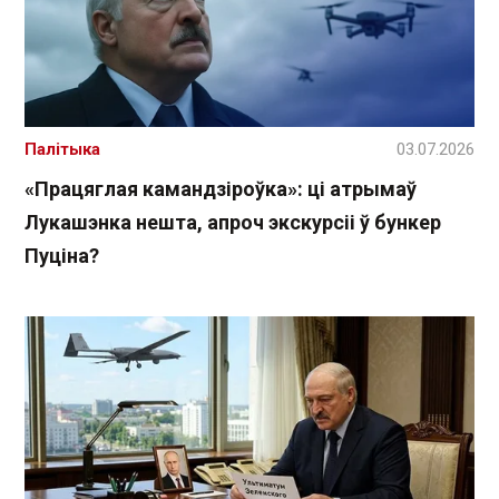
Палітыка
03.07.2026
«Працяглая камандзіроўка»: ці атрымаў
Лукашэнка нешта, апроч экскурсіі ў бункер
Пуціна?