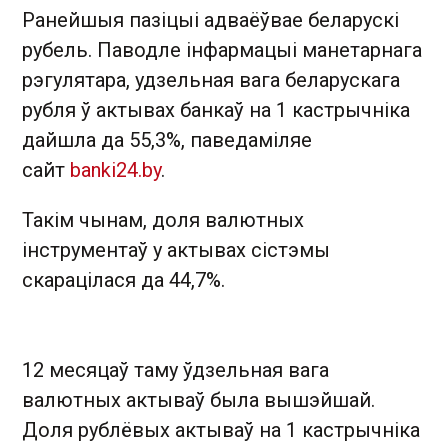
Ранейшыя пазіцыі адваёўвае беларускі
рубель. Паводле інфармацыі манетарнага
рэгулятара, удзельная вага беларускага
рубля ў актывах банкаў на 1 кастрычніка
дайшла да 55,3%, паведаміляе
сайт
banki24.by
.
Такім чынам, доля валютных
інструментаў у актывах сістэмы
скарацілася да 44,7%.
12 месяцаў таму ўдзельная вага
валютных актываў была вышэйшай.
Доля рублёвых актываў на 1 кастрычніка