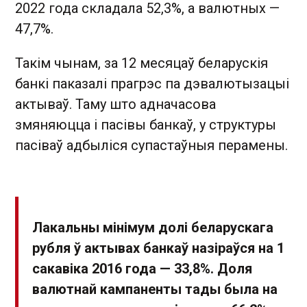
2022 года складала 52,3%, а валютных —
47,7%.
Такім чынам, за 12 месяцаў беларускія
банкі паказалі прагрэс па дэвалютызацыі
актываў. Таму што адначасова
змяняюцца і пасівы банкаў, у структуры
пасіваў адбыліся супастаўныя перамены.
Лакальны мінімум долі беларускага
рубля ў актывах банкаў назіраўся на 1
сакавіка 2016 года — 33,8%. Доля
валютнай кампаненты тады была на