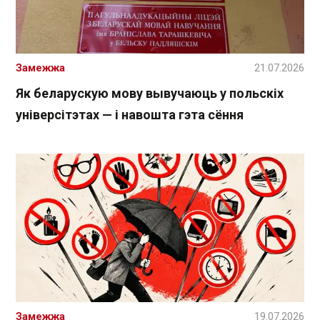
Замежжа
21.07.2026
Як беларускую мову вывучаюць у польскіх
універсітэтах — і навошта гэта сёння
Замежжа
19.07.2026