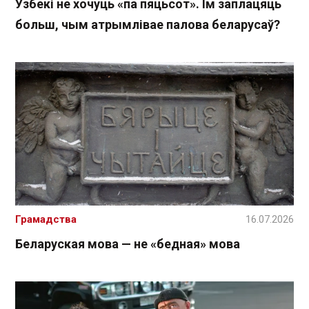
Узбекі не хочуць «па пяцьсот». Ім заплацяць
больш, чым атрымлівае палова беларусаў?
Грамадства
16.07.2026
Беларуская мова — не «бедная» мова