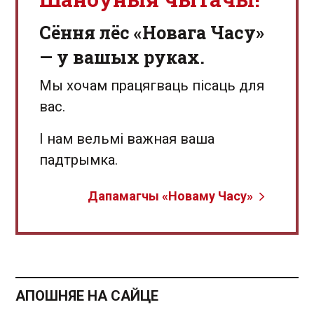
Сёння лёс «Новага Часу»
— у вашых руках.
Мы хочам працягваць пісаць для
вас.
І нам вельмі важная ваша
падтрымка.
Дапамагчы «Новаму Часу»
АПОШНЯЕ НА САЙЦЕ