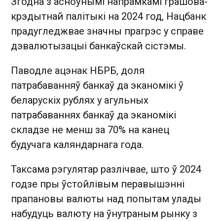
Згодна з асноўнымі напрамкамі грашова-
крэдытнай палітыкі на 2024 год, Нацбанк
прадугледжвае значны прагрэс у справе
дэвалютызацыі банкаўскай сістэмы.
Паводле ацэнак НБРБ, доля
патрабаванняў банкаў да эканомікі ў
беларускіх рублях у агульных
патрабаваннях банкаў да эканомікі
складзе не менш за 70% на канец
будучага каляндарнага года.
Таксама рэгулятар разлічвае, што ў 2024
годзе пры ўстойлівым перавышэнні
прапановы валюты над попытам улады
набудуць валюту на ўнутраным рынку з