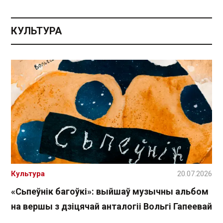
КУЛЬТУРА
Культура
20.07.2026
«Сьпеўнік багоўкі»: выйшаў музычны альбом
на вершы з дзіцячай анталогіі Вольгі Гапеевай