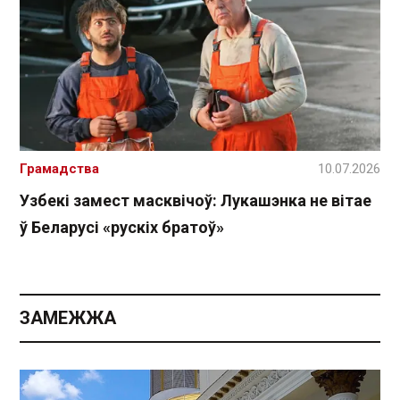
Грамадства
10.07.2026
Узбекі замест масквічоў: Лукашэнка не вітае
ў Беларусі «рускіх братоў»
ЗАМЕЖЖА