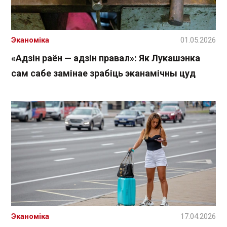
Эканоміка
01.05.2026
«Адзін раён — адзін правал»: Як Лукашэнка
сам сабе замінае зрабіць эканамічны цуд
Эканоміка
17.04.2026