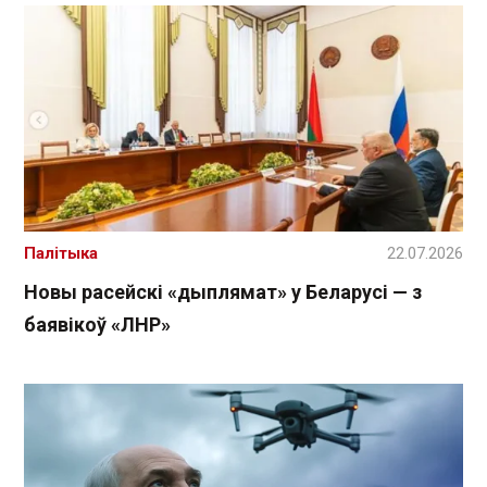
Палітыка
22.07.2026
Новы расейскі «дыплямат» у Беларусі — з
баявікоў «ЛНР»