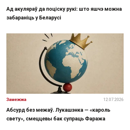
Ад акуляраў да поціску рукі: што яшчэ можна
забараніць у Беларусі
Замежжа
12.07.2026
Абсурд без межаў. Лукашэнка — «кароль
свету», смеццевы бак супраць Фаража