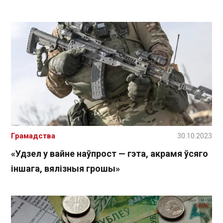
Грамадства
30.10.2023
«Удзел у вайне наўпрост — гэта, акрамя ўсяго
іншага, вялізныя грошы»