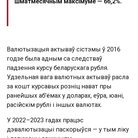
шматмесячным максімуме — 66,2%.
Валютызацыя актываў сістэмы ў 2016
годзе была адным са следстваў
падзення курсу беларускага рубля.
Удзельная вага валютных актываў расла
за кошт курсавых розніц нават пры
ранейшых аб'ёмах у доларах, еўра, юані,
расійскім рублі і іншых валютах.
У 2022–2023 гадах працэс
дэвалютызацыі паскорыўся — у тым ліку