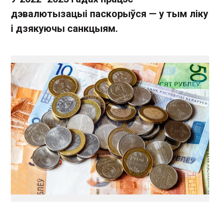
дэвалютызацыі паскорыўся — у тым ліку
і дзякуючы санкцыям.