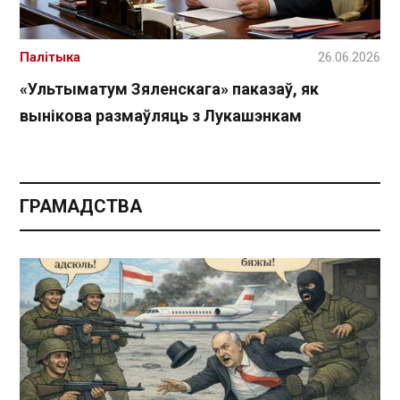
Палітыка
26.06.2026
«Ультыматум Зяленскага» паказаў, як
вынікова размаўляць з Лукашэнкам
ГРАМАДСТВА