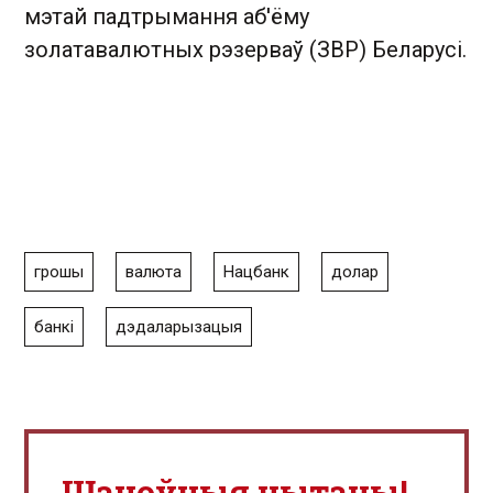
мэтай падтрымання аб'ёму
золатавалютных рэзерваў (ЗВР) Беларусі.
грошы
валюта
Нацбанк
долар
банкі
дэдаларызацыя
Шаноўныя чытачы!