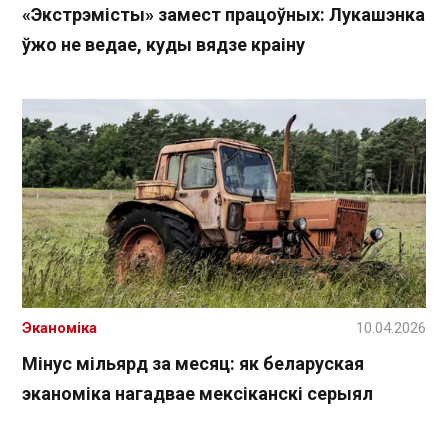
«Экстрэмісты» замест працоўных: Лукашэнка
ўжо не ведае, куды вядзе краіну
Эканоміка
10.04.2026
Мінус мільярд за месяц: як беларуская
эканоміка нагадвае мексіканскі серыял