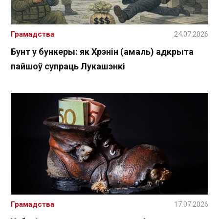
Грамадства
24.07.2026
Бунт у бункеры: як Хрэнін (амаль) адкрыта
пайшоў супраць Лукашэнкі
Грамадства
17.07.2026