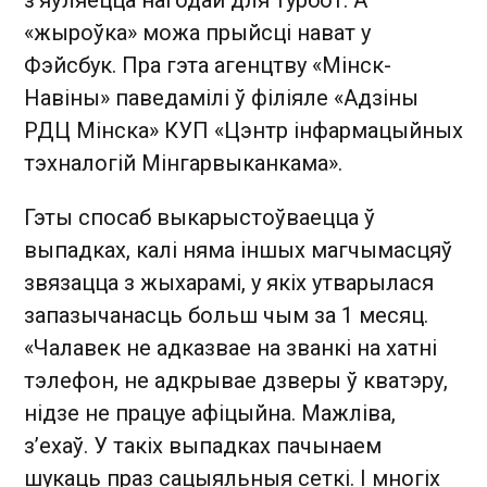
з’яўляецца нагодай для турбот. А
«жыроўка» можа прыйсці нават у
Фэйсбук. Пра гэта агенцтву «Мінск-
Навіны» паведамілі ў філіяле «Адзіны
РДЦ Мінска» КУП «Цэнтр інфармацыйных
тэхналогій Мінгарвыканкама».
Гэты спосаб выкарыстоўваецца ў
выпадках, калі няма іншых магчымасцяў
звязацца з жыхарамі, у якіх утварылася
запазычанасць больш чым за 1 месяц.
«Чалавек не адказвае на званкі на хатні
тэлефон, не адкрывае дзверы ў кватэру,
нідзе не працуе афіцыйна. Мажліва,
з’ехаў. У такіх выпадках пачынаем
шукаць праз сацыяльныя сеткі. І многіх