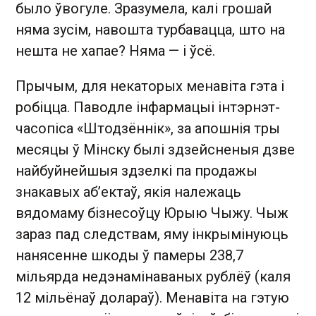
было ўвогуле. Зразумела, калі грошай
няма зусім, навошта турбавацца, што на
нешта не хапае? Няма — і ўсё.
Прычым, для некаторых менавіта гэта і
робіцца. Паводле інфармацыі інтэрнэт-
часопіса «Штодзённік», за апошнія тры
месяцы ў Мінску былі здзейсненыя дзве
найбуйнейшыя здзелкі па продажы
знакавых аб’ектаў, якія належаць
вядомаму бізнесоўцу Юрыю Чыжу. Чыж
зараз пад следствам, яму інкрымінуюць
нанясенне шкоды ў памеры 238,7
мільярда недэнамінаваных рублёў (каля
12 мільёнаў долараў). Менавіта на гэтую