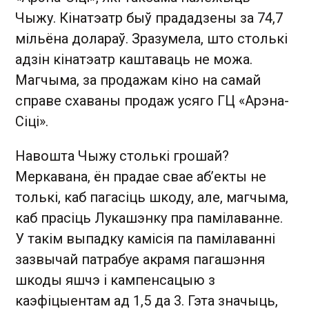
Чыжу. Кінатэатр быў прададзены за 74,7
мільёна долараў. Зразумела, што столькі
адзін кінатэатр каштаваць не можа.
Магчыма, за продажам кіно на самай
справе схаваны продаж усяго ГЦ «Арэна-
Сіці».
Навошта Чыжу столькі грошай?
Меркавана, ён прадае свае аб’екты не
толькі, каб пагасіць шкоду, але, магчыма,
каб прасіць Лукашэнку пра памілаванне.
У такім выпадку камісія па памілаванні
зазвычай патрабуе акрамя пагашэння
шкоды яшчэ і кампенсацыю з
каэфіцыентам ад 1,5 да 3. Гэта значыць,