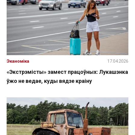
Эканоміка
17.04.2026
«Экстрэмісты» замест працоўных: Лукашэнка
ўжо не ведае, куды вядзе краіну