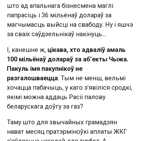
што ад апальнага бізнесмена маглі
папрасіць і 36 мільёнаў долараў за
магчымасць выйсці на свабоду. Ну і яшчэ
за сваіх саўдзельнікаў накінуць…
І, канешне ж,
цікава, хто адваліў амаль
100 мільёнаў долараў за аб’екты Чыжа.
Пакуль імя пакупнікоў не
разгалошваецца
. Тым не менш, вельмі
хочацца пабачыць, у каго з’явіліся сродкі,
якімі можна аддаць Расіі палову
беларускага доўгу за газ?
Таму што для звычайных грамадзян
нават месяц пратэрміноўкі аплаты ЖКГ