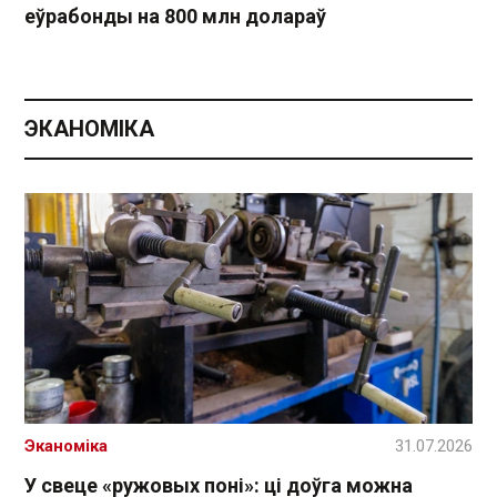
еўрабонды на 800 млн долараў
ЭКАНОМІКА
Эканоміка
31.07.2026
У свеце «ружовых поні»: ці доўга можна