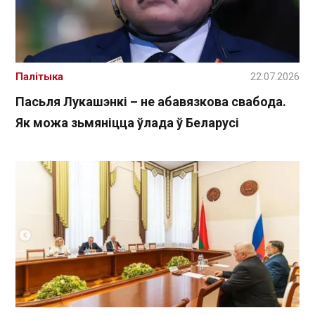
Палітыка
22.07.2026
Пасьля Лукашэнкі – не абавязкова свабода.
Як можа зьмяніцца ўлада ў Беларусі