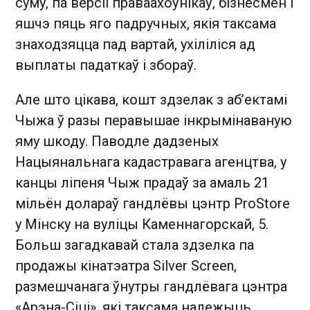
суму, па версіі праваахоўнікаў, бізнесмен і
яшчэ пяць яго падручных, якія таксама
знаходзяцца пад вартай, ухіліліся ад
выплаты падаткаў і збораў.
Але што цікава, кошт здзелак з аб’ектамі
Чыжа ў разы перавышае інкрымінаваную
яму шкоду. Паводле дадзеных
Нацыянальнага кадастравага агенцтва, у
канцы ліпеня Чыж прадаў за амаль 21
мільён долараў гандлёвы цэнтр ProStore
у Мінску на вуліцы Каменнагорскай, 5.
Больш загадкавай стала здзелка па
продажы кінатэатра Silver Screen,
размешчанага ўнутры гандлёвага цэнтра
«Арэна-Сіці», які таксама належыць