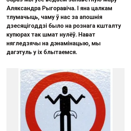
Аляксандра Рыгоравіча. І яна цалкам
тлумачыць, чаму ў нас за апошнія
дзесяцігоддзі было на рознага кшталту
купюрах так шмат нулёў. Нават
нягледзячы на дэнамінацыю, мы
дагэтуль у іх блытаемся.