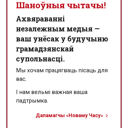
Шаноўныя чытачы!
Aхвяраванні
незалежным медыя —
ваш унёсак у будучыню
грамадзянскай
супольнасці.
Мы хочам працягваць пісаць для
вас.
І нам вельмі важная ваша
падтрымка.
Дапамагчы «Новаму Часу»