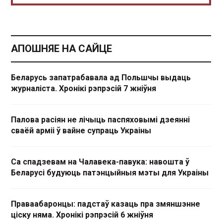
АПОШНЯЕ НА САЙЦЕ
Беларусь запатрабавала ад Польшчы выдаць
журналіста. Хронікі рэпрэсій 7 жніўня
Палова расіян не лічыць паспяховымі дзеянні
сваёй арміі ў вайне супраць Украіны
Са спадзевам на Чалавека-павука: навошта ў
Беларусі будуюць патэнцыйныя мэты для Украіны
Праваабаронцы: падстаў казаць пра змяншэнне
ціску няма. Хронікі рэпрэсій 6 жніўня