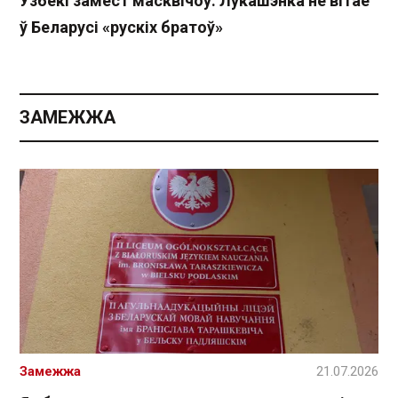
Узбекі замест масквічоў: Лукашэнка не вітае
ў Беларусі «рускіх братоў»
ЗАМЕЖЖА
Замежжа
21.07.2026