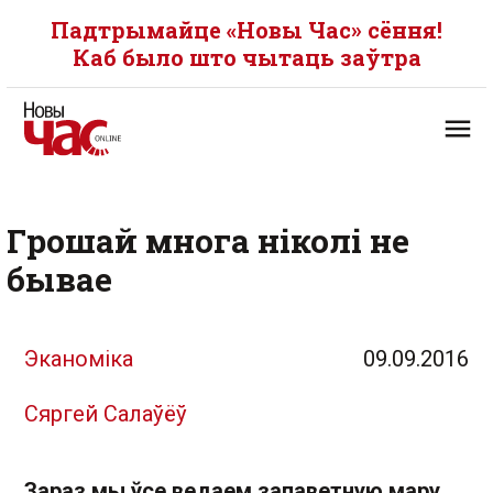
Падтрымайце «Новы Час» сёння!
Каб было што чытаць заўтра
Грошай многа ніколі не
бывае
Эканоміка
09.09.2016
Сяргей Салаўёў
Зараз мы ўсе ведаем запаветную мару