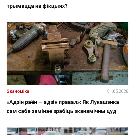
трымацца на фікцыях?
Эканоміка
01.05.2026
«Адзін раён — адзін правал»: Як Лукашэнка
сам сабе замінае зрабіць эканамічны цуд