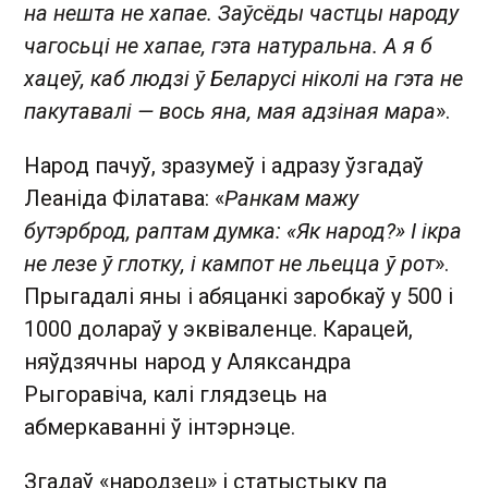
на нешта не хапае. Заўсёды частцы народу
чагосьці не хапае, гэта натуральна. А я б
хацеў, каб людзі ў Беларусі ніколі на гэта не
пакутавалі — вось яна, мая адзіная мара
».
Народ пачуў, зразумеў і адразу ўзгадаў
Леаніда Філатава: «
Ранкам мажу
бутэрброд, раптам думка: «Як народ?» І ікра
не лезе ў глотку, і кампот не льецца ў рот
».
Прыгадалі яны і абяцанкі заробкаў у 500 і
1000 долараў у эквіваленце. Карацей,
няўдзячны народ у Аляксандра
Рыгоравіча, калі глядзець на
абмеркаванні ў інтэрнэце.
Згадаў «народзец» і статыстыку па