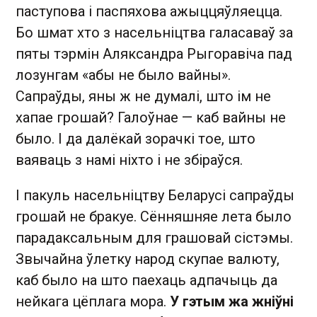
паступова і паспяхова ажыццяўляецца.
Бо шмат хто з насельніцтва галасаваў за
пяты тэрмін Аляксандра Рыгоравіча пад
лозунгам «абы не было вайны».
Сапраўды, яны ж не думалі, што ім не
хапае грошай? Галоўнае — каб вайны не
было. І да далёкай зорачкі тое, што
ваяваць з намі ніхто і не збіраўся.
І пакуль насельніцтву Беларусі сапраўды
грошай не бракуе. Сённяшняе лета было
парадаксальным для грашовай сістэмы.
Звычайна ўлетку народ скупае валюту,
каб было на што паехаць адпачыць да
нейкага цёплага мора.
У гэтым жа жніўні