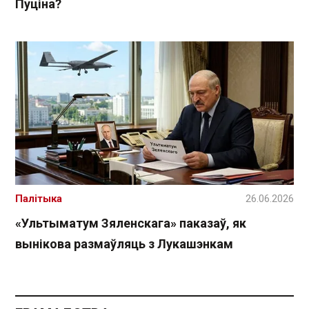
Пуціна?
Палітыка
26.06.2026
«Ультыматум Зяленскага» паказаў, як
вынікова размаўляць з Лукашэнкам