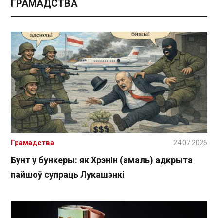
ГРАМАДСТВА
Грамадства
24.07.2026
Бунт у бункеры: як Хрэнін (амаль) адкрыта
пайшоў супраць Лукашэнкі