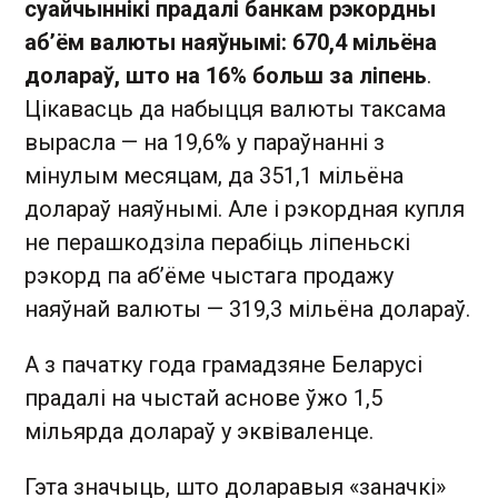
суайчыннікі прадалі банкам рэкордны
аб’ём валюты наяўнымі: 670,4 мільёна
долараў, што на 16% больш за ліпень
.
Цікавасць да набыцця валюты таксама
вырасла — на 19,6% у параўнанні з
мінулым месяцам, да 351,1 мільёна
долараў наяўнымі. Але і рэкордная купля
не перашко­дзіла перабіць ліпеньскі
рэкорд па аб’ёме чыстага продажу
наяўнай валюты — 319,3 мільёна долараў.
А з пачатку года грамадзяне Беларусі
прадалі на чыстай аснове ўжо 1,5
мільярда долараў у эквіваленце.
Гэта значыць, што доларавыя «заначкі»