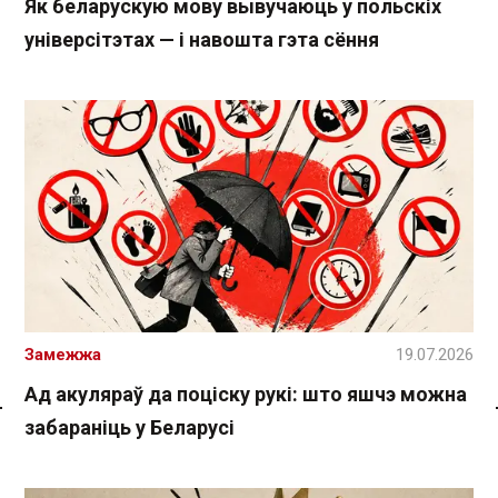
Як беларускую мову вывучаюць у польскіх
універсітэтах — і навошта гэта сёння
Замежжа
19.07.2026
Ад акуляраў да поціску рукі: што яшчэ можна
забараніць у Беларусі
Спасылка без VPN