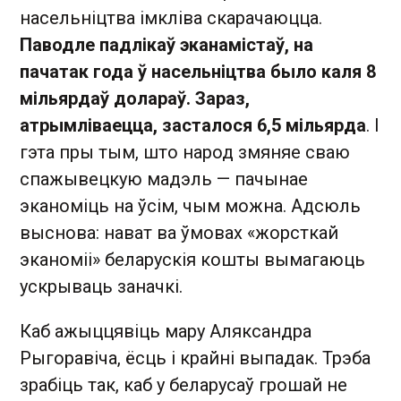
насельніцтва імкліва скарачаюцца.
Паводле падлікаў эканамістаў, на
пачатак года ў насельніцтва было каля 8
мільярдаў долараў. Зараз,
атрымліваецца, засталося 6,5 мільярда
. І
гэта пры тым, што народ змяняе сваю
спажывецкую мадэль — пачынае
эканоміць на ўсім, чым можна. Адсюль
выснова: нават ва ўмовах «жорсткай
эканоміі» беларускія кошты вымагаюць
ускрываць заначкі.
Каб ажыццявіць мару Аляксандра
Рыгоравіча, ёсць і крайні выпадак. Трэба
зрабіць так, каб у беларусаў грошай не