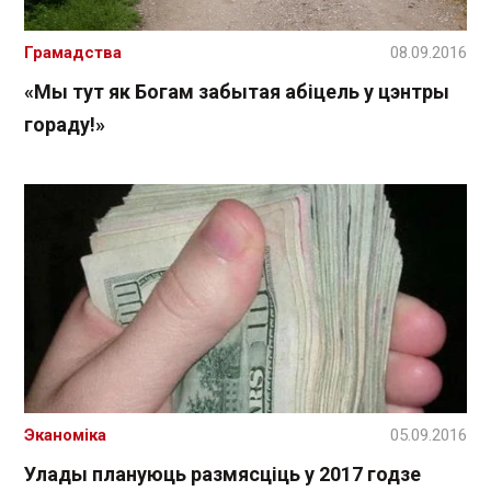
Грамадства
08.09.2016
«Мы тут як Богам забытая абіцель у цэнтры
гораду!»
Эканоміка
05.09.2016
Улады плануюць размясціць у 2017 годзе