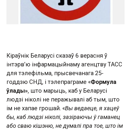
Кіраўнік Беларусі сказаў 6 верасня ў
інтэрв’ю інфармацыйнаму агенцтву ТАСС
для тэлефільма, прысвечанага 25-
годдзю СНД, і тэлепраграме «
Формула
ўлады»
, што марыць, каб у Беларусі
людзі ніколі не перажывалі аб тым, што
ім не хапае грошай. «
Вы ведаеце, я хацеў
бы, каб людзі ніколі, зазіраючы ў гаманец
або сваю кішэню, не думалі пра тое, што ім