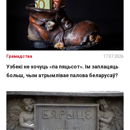
Грамадства
17.07.2026
Узбекі не хочуць «па пяцьсот». Ім заплацяць
больш, чым атрымлівае палова беларусаў?