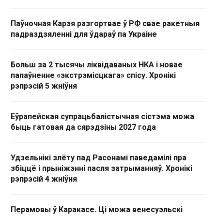
Паўночная Карэя разгортвае ў РФ свае ракетныя
падраздзяленні для ўдараў па Украіне
Больш за 2 тысячы ліквідаваных НКА і новае
папаўненне «экстрэмісцкага» спісу. Хронікі
рэпрэсій 5 жніўня
Еўрапейская супрацьбалістычная сістэма можа
быць гатовая да сярэдзіны 2027 года
Удзельнікі злёту пад Расонамі паведамілі пра
збіццё і прыніжэнні пасля затрыманняў. Хронікі
рэпрэсій 4 жніўня
Перамовы ў Каракасе. Ці можа венесуэльскі