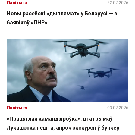
Палітыка
22.07.2026
Новы расейскі «дыплямат» у Беларусі — з
баявікоў «ЛНР»
Палітыка
03.07.2026
«Працяглая камандзіроўка»: ці атрымаў
Лукашэнка нешта, апроч экскурсіі ў бункер