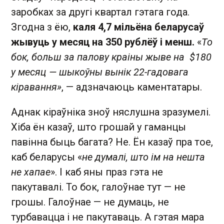
заробках за другі квартал гэтага года.
Згодна з ёю,
каля 4,7 мільёна беларусаў
жывуць у месяц на 350 рублёў і менш.
«
То
бок, больш за палову краіны жыве на $180
у месяц — шыкоўны вынік 22-гадовага
кіравання»
, — адзначаюць каментатары.
Аднак кіраўніка зноў няслушна зразумелі.
Хіба ён казаў, што грошай у гаманцы
павінна быць багата? Не. Ён казаў пра тое,
каб беларусы «
не думалі, што ім на нешта
не хапае
». І каб яны праз гэта не
пакутавалі. То бок, галоўнае тут — не
грошы. Галоўнае — не думаць, не
турбавацца і не пакутаваць. А гэтая мара