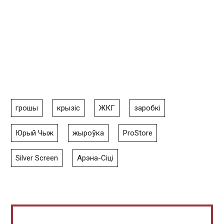
грошы
крызіс
ЖКГ
заробкі
Юрый Чыж
жыроўка
ProStore
Silver Screen
Арэна-Сіці