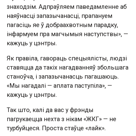
знаходзім. Адпраўляем паведамленне аб
наяўнасці запазычанасці, прапануем
пагасіць яе ў добраахвотным парадку,
інфармуем пра магчымыя наступствы», —
кажуць у цэнтры.
Як правіла, гавораць спецыялісты, людзі
ставяцца да такіх нагадванняў збольшага
станоўча, і запазычанасць пагашаюць.
«Мы нагадалі — аплата паступіла», —
кажуць у цэнтры.
Так што, калі да вас у фрэнды
пагрукаецца нехта з нікам «ЖКГ» — не
турбуйцеся. Проста стаўце «лайк».