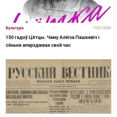
Культура
15.07.2026
150 гадоў Цётцы. Чаму Алёіза Пашкевіч і
сёньня апярэджвае свой час