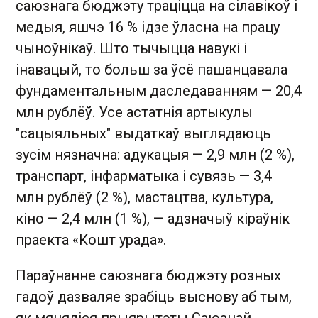
саюзнага бюджэту траціцца на сілавікоў і
медыя, яшчэ 16 % ідзе ўласна на працу
чыноўнікаў. Што тычыцца навукі і
інавацый, то больш за ўсё пашанцавала
фундаментальным даследаванням — 20,4
млн рублёў. Усе астатнія артыкулы
"сацыяльных" выдаткаў выглядаюць
зусім нязначна: адукацыя — 2,9 млн (2 %),
транспарт, інфарматыка і сувязь — 3,4
млн рублёў (2 %), мастацтва, культура,
кіно — 2,4 млн (1 %), — адзначыў кіраўнік
праекта «Кошт урада».
Параўнанне саюзнага бюджэту розных
гадоў дазваляе зрабіць выснову аб тым,