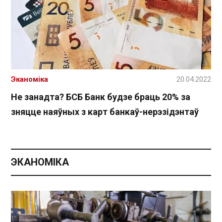
Эканоміка
20.04.2022
Не занадта? БСБ Банк будзе браць 20% за
зняцце наяўных з карт банкаў-нерэзідэнтаў
ЭКАНОМІКА