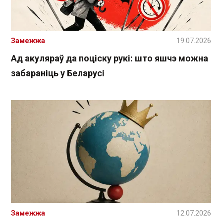
Замежжа
19.07.2026
Ад акуляраў да поціску рукі: што яшчэ можна
забараніць у Беларусі
Замежжа
12.07.2026