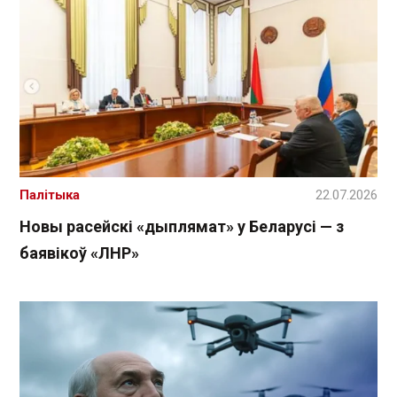
Палітыка
22.07.2026
Новы расейскі «дыплямат» у Беларусі — з
баявікоў «ЛНР»