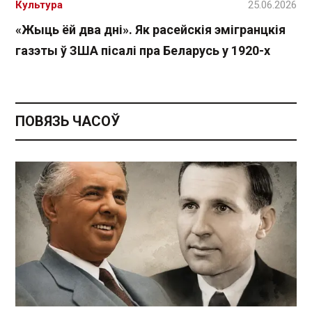
Культура
25.06.2026
«Жыць ёй два дні». Як расейскія эмігранцкія
газэты ў ЗША пісалі пра Беларусь у 1920-х
ПОВЯЗЬ ЧАСОЎ