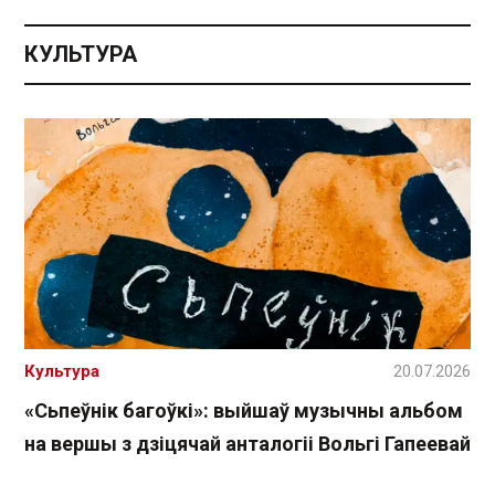
КУЛЬТУРА
Культура
20.07.2026
«Сьпеўнік багоўкі»: выйшаў музычны альбом
на вершы з дзіцячай анталогіі Вольгі Гапеевай