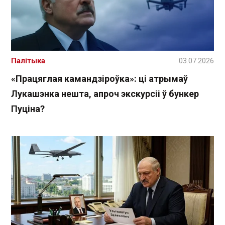
Палітыка
03.07.2026
«Працяглая камандзіроўка»: ці атрымаў
Лукашэнка нешта, апроч экскурсіі ў бункер
Пуціна?