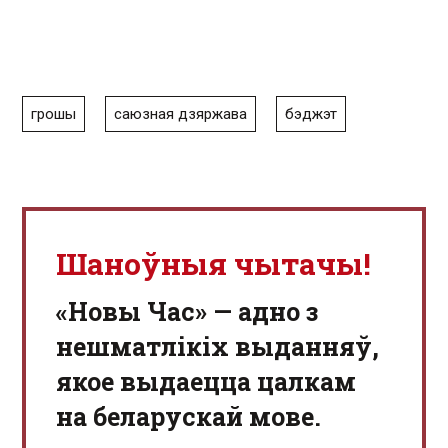
грошы
саюзная дзяржава
бэджэт
Шаноўныя чытачы!
«Новы Час» — адно з
нешматлікіх выданняў,
якое выдаецца цалкам
на беларускай мове.