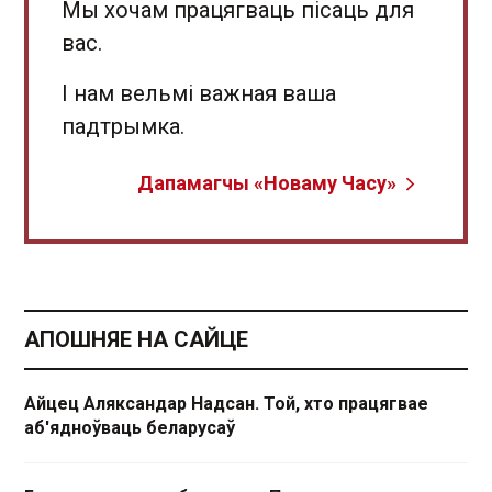
Мы хочам працягваць пісаць для
вас.
І нам вельмі важная ваша
падтрымка.
Дапамагчы «Новаму Часу»
АПОШНЯЕ НА САЙЦЕ
Айцец Аляксандар Надсан. Той, хто працягвае
аб'ядноўваць беларусаў