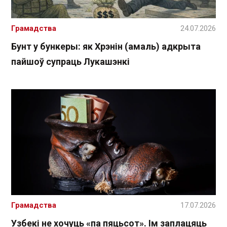
Грамадства
24.07.2026
Бунт у бункеры: як Хрэнін (амаль) адкрыта
пайшоў супраць Лукашэнкі
Грамадства
17.07.2026
Узбекі не хочуць «па пяцьсот». Ім заплацяць