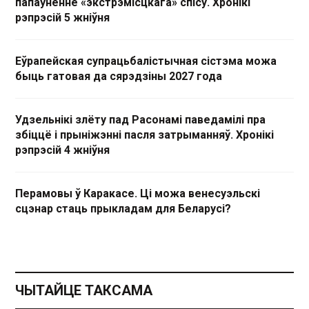
папаўненне «экстрэмісцкага» спісу. Хронікі
рэпрэсій 5 жніўня
Еўрапейская супрацьбалістычная сістэма можа
быць гатовая да сярэдзіны 2027 года
Удзельнікі злёту пад Расонамі паведамілі пра
збіццё і прыніжэнні пасля затрыманняў. Хронікі
рэпрэсій 4 жніўня
Перамовы ў Каракасе. Ці можа венесуэльскі
сцэнар стаць прыкладам для Беларусі?
ЧЫТАЙЦЕ ТАКСАМА