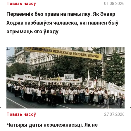
Повязь часоў
01.08.2026
Пераемнік без права на памылку. Як Энвер
Ходжа пазбавіўся чалавека, які павінен быў
атрымаць яго ўладу
Спасылка без VPN
Повязь часоў
27.07.2026
Чатыры даты незалежнасьці. Як не