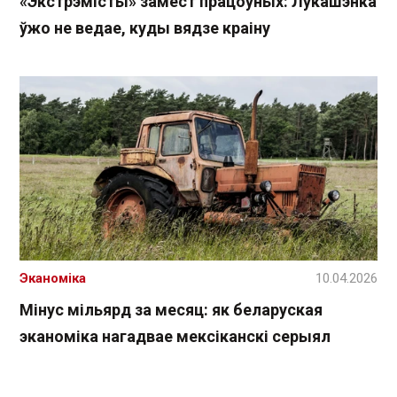
«Экстрэмісты» замест працоўных: Лукашэнка
ўжо не ведае, куды вядзе краіну
Эканоміка
10.04.2026
Мінус мільярд за месяц: як беларуская
эканоміка нагадвае мексіканскі серыял