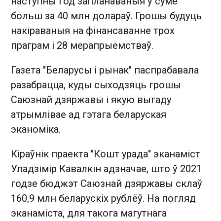
наступны год запланаваныя ў суме
больш за 40 млн долараў. Грошы будуць
накіраваныя на фінансаванне трох
праграм i 28 мерапрыемстваў.
Газета "Беларусы і рынак" паспрабавала
разабрацца, куды сыходзяць грошы
Саюзнай дзяржавы і якую выгаду
атрымлівае ад гэтага беларуская
эканоміка.
Кіраўнік праекта "Кошт урада" эканаміст
Уладзімір Кавалкін адзначае, што ў 2021
годзе бюджэт Саюзнай дзяржавы склаў
160,9 млн беларускіх рублёў. На погляд
эканаміста, для такога магутнага