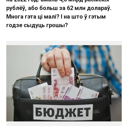
рублёў, або больш за 62 млн долараў.
Многа гэта ці малі? І на што ў гэтым
годзе сыдуць грошы?