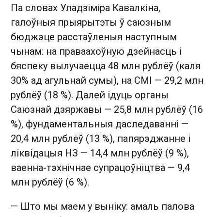
Па словах Уладзіміра Кавалкіна,
галоўныя прыярытэты ў саюзным
бюджэце расстаўленыя наступным
чынам: на праваахоўную дзейнасць і
бяспеку вылучаецца 48 млн рублёў (каля
30% ад агульнай сумы), на СМІ — 29,2 млн
рублёў (18 %). Далей ідуць органы
Саюзнай дзяржавы — 25,8 млн рублёў (16
%), фундаментальныя даследаванні —
20,4 млн рублёў (13 %), папярэджанне і
ліквідацыя НЗ — 14,4 млн рублёў (9 %),
ваенна-тэхнічнае супрацоўніцтва — 9,4
млн рублёў (6 %).
— Што мы маем у выніку: амаль палова