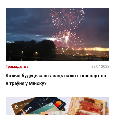
Грамадства
22.04.2022
Колькі будуць каштаваць салют і канцэрт на
9 траўня ў Мінску?