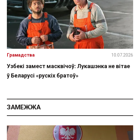
Грамадства
10.07.2026
Узбекі замест масквічоў: Лукашэнка не вітае
ў Беларусі «рускіх братоў»
ЗАМЕЖЖА