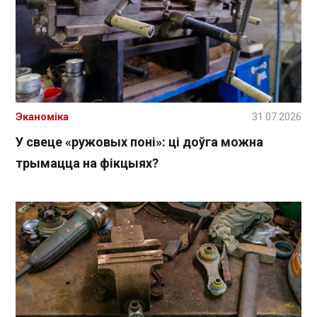
Эканоміка
31.07.2026
У свеце «ружовых поні»: ці доўга можна
трымацца на фікцыях?