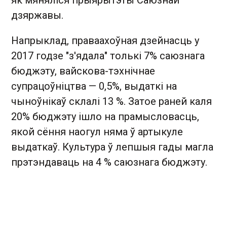
як мяняліся прыярытэты Саюзнай
дзяржавы.
Напрыклад, праваахоўная дзейнасць у
2017 годзе "з'ядала" толькі 7% саюзнага
бюджэту, вайскова-тэхнічнае
супрацоўніцтва — 0,5%, выдаткі на
чыноўнікаў склалі 13 %. Затое раней каля
20% бюджэту ішло на прамысловасць,
якой сёння наогул няма ў артыкуле
выдаткаў. Культура ў лепшыя гады магла
прэтэндаваць на 4 % саюзнага бюджэту.