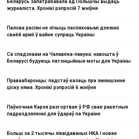
Беларусь запатрабавала ад Польшчы выдаць
журналіста. Хронікі рэпрэсій 7 жніўня
Палова расіян не лічыць паспяховымі дзеянні
сваёй арміі ў вайне супраць Украіны
Са спадзевам на Чалавека-павука: навошта ў
Беларусі будуюць патэнцыйныя мэты для Украіны
Праваабаронцы: падстаў казаць пра змяншэнне
ціску няма. Хронікі рэпрэсій 6 жніўня
Паўночная Карэя разгортвае ў РФ свае ракетныя
падраздзяленні для ўдараў па Украіне
Больш за 2 тысячы ліквідаваных НКА і новае