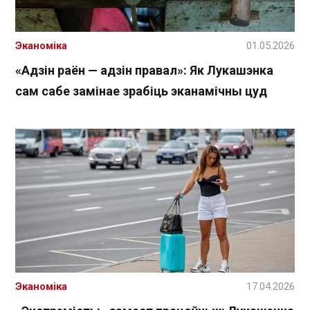
Эканоміка
01.05.2026
«Адзін раён — адзін правал»: Як Лукашэнка
сам сабе замінае зрабіць эканамічны цуд
Эканоміка
17.04.2026