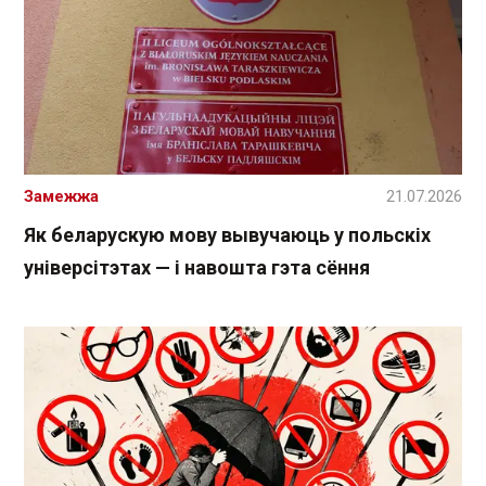
Замежжа
21.07.2026
Як беларускую мову вывучаюць у польскіх
універсітэтах — і навошта гэта сёння