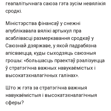
геапалітычнага саюза гэта зусім невялікія
сродкі.
Міністэрства фінансаў у снежні
апублікавала вялікі артыкул пра
асаблівасці размеркавання сродкаў у
Саюзнай дзяржаве, у якой падрабязна
апісваецца, куды сыходзяць саюзныя
грошы: «большасць праектаў рэалізуецца
ў стратэгічна важных навукаёмістых і
высокатэхналагічных галінах».
Што ж гэта за стратэгічна важныя
навукаёмістыя і высокатэхналагічныя
сферы?