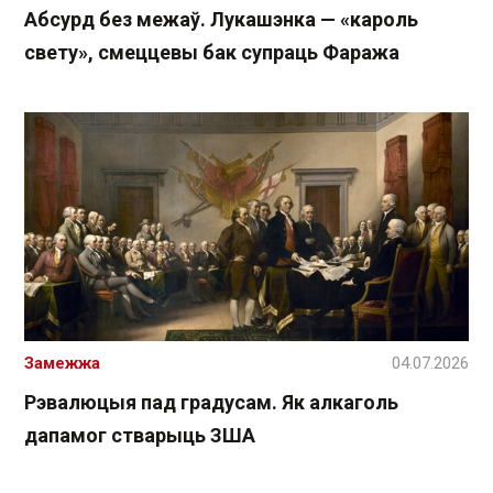
Абсурд без межаў. Лукашэнка — «кароль
свету», смеццевы бак супраць Фаража
Замежжа
04.07.2026
Рэвалюцыя пад градусам. Як алкаголь
дапамог стварыць ЗША