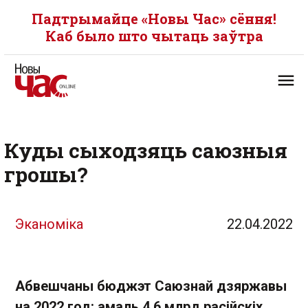
Падтрымайце «Новы Час» сёння!
Каб было што чытаць заўтра
Куды сыходзяць саюзныя
грошы?
Эканоміка
22.04.2022
Абвешчаны бюджэт Саюзнай дзяржавы
на 2022 год: амаль 4,6 млрд расійскіх