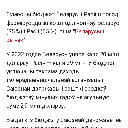
Сумесны бюджэт Беларусі і Расіі штогод
фарміруецца за кошт адлічэнняў Беларусі
(35 %) і Расіі (65 %), піша "
Беларусы і
рынак
"
У 2022 годзе Беларусь унясе каля 20 млн
долараў, Расія — каля 39 млн. У бюджэт
уключаны таксама даходы
тэлерадыёвяшчальнай арганізацыі
Саюзнай дзяржавы і рэшткі сродкаў
бюджэтаў мінулых гадоў на агульную
суму 2,9 млн долараў.
Выдаткі з бюджэту Саюзнай дзяржавы на