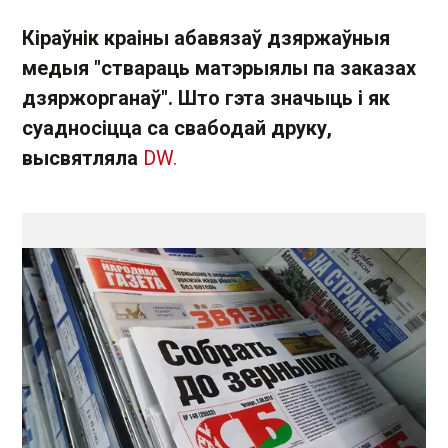
Кіраўнік краіны абавязаў дзяржаўныя
медыя "ствараць матэрыялы па заказах
дзяржорганаў". Што гэта значыць і як
суадносіцца са свабодай друку,
высвятляла
DW.