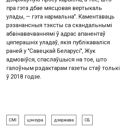
пра гэта дбае мясцовая вертыкаль
улады, — гэта нармальна". Каментаваць
рэзанансныя тэксты са скандальнымі
абвінавачваннямі ў адрас апанентаў
цяперашніх уладаў, якія публікаваліся
раней у "Савецкай Беларусі", Жук
адмовіўся, спаслаўшыся на тое, што
галоўным рэдактарам газеты стаў толькі
ў 2018 годзе.
СМІ
цэнзура
дзяржава
СБ