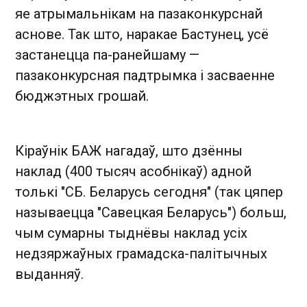
яе атрымальнікам на пазаконкурснай
аснове. Так што, наракае Бастунец, усё
застанецца па-ранейшаму —
пазаконкурсная падтрымка і засваенне
бюджэтных грошай.
Кіраўнік БАЖ нагадаў, што дзённы
наклад (400 тысяч асобнікаў) адной
толькі "СБ. Беларусь сегодня" (так цяпер
называецца "Савецкая Беларусь") больш,
чым сумарны тыднёвы наклад усіх
недзяржаўных грамадска-палітычных
выданняў.