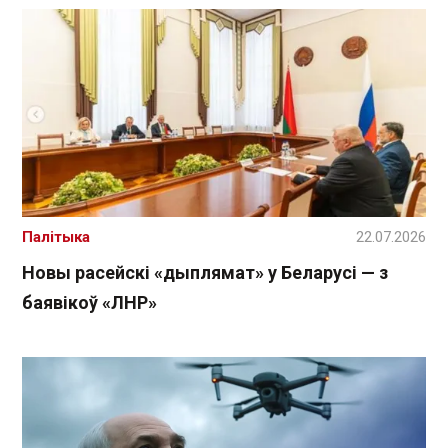
Палітыка
22.07.2026
Новы расейскі «дыплямат» у Беларусі — з
баявікоў «ЛНР»