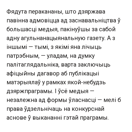
Фядута перакананы, што дзяржава
павінна адмовіцца ад заснавальніцтва ў
большасці медыя, пакінуўшы за сабой
адну агульнанацыянальную газету. А з
іншымі — тымі, з якімі яна лічыць
патрэбным, — уладам, на думку
палітаглядальніка, варта заключыць
афіцыйны дагавор аб публікацыі
матэрыялаў у рамках якой-небудзь
дзяржпраграмы. І ўсё медыя —
незалежна ад формы ўласнасці — мелі б
права ўдзельнічаць на конкурснай
аснове ў выкананні гэтай праграмы.