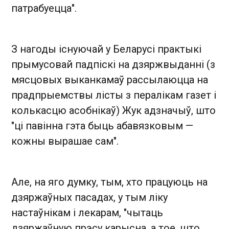
патрабуецца".
З нагоды існуючай у Беларусі практыкі
прымусовай падпіскі на дзяржвыданні (з
мясцовых выканкамаў рассылаюцца на
прадпрыемствы лісты з пералікам газет і
колькасцю асобнікаў) Жук адзначыў, што
"ці павінна гэта быць абавязковым —
кожны вырашае сам".
Але, на яго думку, тым, хто працуюць на
дзяржаўных пасадах, у тым ліку
настаўнікам і лекарам, "чытаць
дзяржаўную прэсу карысна, а тое, што