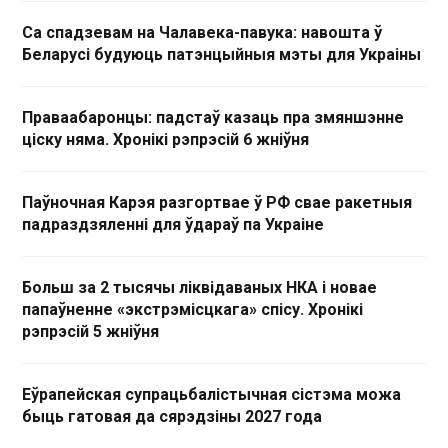
Са спадзевам на Чалавека-павука: навошта ў
Беларусі будуюць патэнцыйныя мэты для Украіны
Праваабаронцы: падстаў казаць пра змяншэнне
ціску няма. Хронікі рэпрэсій 6 жніўня
Паўночная Карэя разгортвае ў РФ свае ракетныя
падраздзяленні для ўдараў па Украіне
Больш за 2 тысячы ліквідаваных НКА і новае
папаўненне «экстрэмісцкага» спісу. Хронікі
рэпрэсій 5 жніўня
Еўрапейская супрацьбалістычная сістэма можа
быць гатовая да сярэдзіны 2027 года