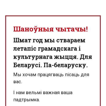
Шаноўныя чытачы!
Шмат год мы ствараем
летапіс грамадскага і
культурнага жыцця. Для
Беларусі. Па-беларуску.
Мы хочам працягваць пісаць для
вас.
І нам вельмі важная ваша
падтрымка.