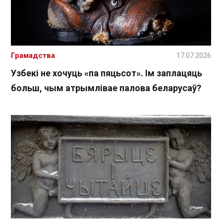
Грамадства
17.07.2026
Узбекі не хочуць «па пяцьсот». Ім заплацяць
больш, чым атрымлівае палова беларусаў?