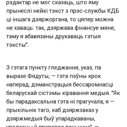
рэдактар ​​не мог сказаць, што яму
прынеслі нейкі тэкст з прэс-службы КДБ
ці іншага дзяржоргана, то цяпер можна
не хаваць: так, дзяржава фінансуе мяне,
таму я абавязаны друкаваць гэтыя
тэксты".
З гэтага пункту гледжання, указ, па
выразе Фядуты, — гэта пэўны крок
наперад, дэманстрацыя бессаромнасці
беларускай сістэмы кіравання медыя. "Як
бы парадаксальна гэта ні прагучала, я —
прыхільнік таго, каб дзяржзаказ у
дзяржмедыя быў упарадкаваны,