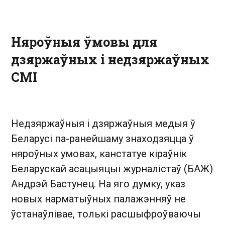
Няроўныя ўмовы для
дзяржаўных і недзяржаўных
СМІ
Недзяржаўныя і дзяржаўныя медыя ў
Беларусі па-ранейшаму знаходзяцца ў
няроўных умовах, канстатуе кіраўнік
Беларускай асацыяцыі журналістаў (БАЖ)
Андрэй Бастунец. На яго думку, указ
новых нарматыўных палажэнняў не
ўстанаўлівае, толькі расшыфроўваючы