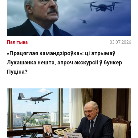
Палітыка
03.07.2026
«Працяглая камандзіроўка»: ці атрымаў
Лукашэнка нешта, апроч экскурсіі ў бункер
Пуціна?