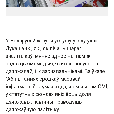
У Беларусі 2 жніўня ўступіў у сілу ўказ
Лукашэнкі, які, як лічаць шэраг
аналітыкаў, мяняе адносіны паміж
рэдакцыямі медыя, якія фінансуюцца
дзяржавай, і іх заснавальнікамі. Ва ўказе
"Аб пытаннях сродкаў масавай
інфармацыі" тлумачыцца, якім чынам СМІ,
у статутных фондах якіх ёсць доля
дзяржавы, павінны праводзіць
дзяржаўную палітыку.