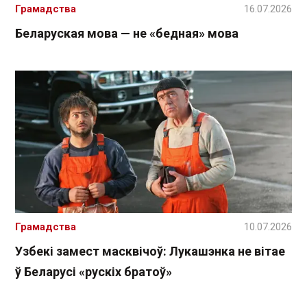
Грамадства
16.07.2026
Беларуская мова — не «бедная» мова
Грамадства
10.07.2026
Узбекі замест масквічоў: Лукашэнка не вітае
ў Беларусі «рускіх братоў»