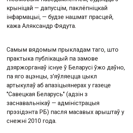
крыніцай — дапусцім, паклёпніцкай
інфармацыі, — будзе нашмат прасцей,
кажа Аляксандр Фядута.
Самым вядомым прыкладам таго, што
практыка публікацый па замове
дзяржорганаў існуе ў Беларусі ўжо даўно,
па яго ацэнцы, з'яўляецца цыкл
артыкулаў аб апазіцыянерах у газеце
"Савецкая Беларусь" (адзін з
заснавальнікаў — адміністрацыя
прэзідэнта РБ) пасля масавых арыштаў у
снежні 2010 года.