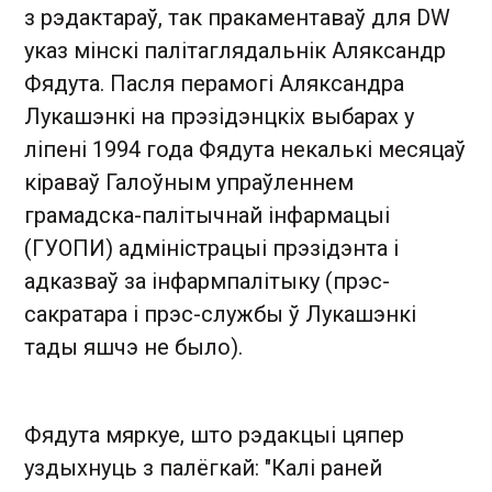
з рэдактараў, так пракаментаваў для DW
указ мінскі палітаглядальнік Аляксандр
Фядута. Пасля перамогі Аляксандра
Лукашэнкі на прэзідэнцкіх выбарах у
ліпені 1994 года Фядута некалькі месяцаў
кіраваў Галоўным упраўленнем
грамадска-палітычнай інфармацыі
(ГУОПИ) адміністрацыі прэзідэнта і
адказваў за інфармпалітыку (прэс-
сакратара і прэс-службы ў Лукашэнкі
тады яшчэ не было).
Фядута мяркуе, што рэдакцыі цяпер
уздыхнуць з палёгкай: "Калі раней