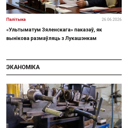
Палітыка
26.06.2026
«Ультыматум Зяленскага» паказаў, як
вынікова размаўляць з Лукашэнкам
ЭКАНОМІКА