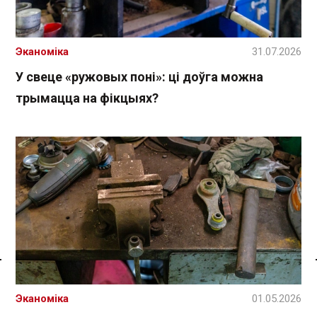
Эканоміка
31.07.2026
У свеце «ружовых поні»: ці доўга можна
трымацца на фікцыях?
Спасылка без VPN
Эканоміка
01.05.2026