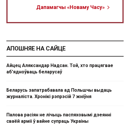
Дапамагчы «Новаму Часу»
АПОШНЯЕ НА САЙЦЕ
Айцец Аляксандар Надсан. Той, хто працягвае
аб'ядноўваць беларусаў
Беларусь запатрабавала ад Польшчы выдаць
журналіста. Хронікі рэпрэсій 7 жніўня
Палова расіян не лічыць паспяховымі дзеянні
сваёй арміі ў вайне супраць Украіны