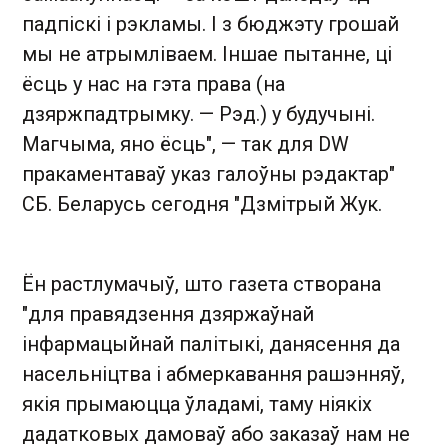
падпіскі і рэкламы. І з бюджэту грошай
мы не атрымліваем. Іншае пытанне, ці
ёсць у нас на гэта права (на
дзяржпадтрымку. — Рэд.) у будучыні.
Магчыма, яно ёсць", — так для DW
пракаментаваў указ галоўны рэдактар"
СБ. Беларусь сегодня "Дзмітрый Жук.
Ён растлумачыў, што газета створана
"для правядзення дзяржаўнай
інфармацыйнай палітыкі, данясення да
насельніцтва і абмеркавання рашэнняў,
якія прымаюцца ўладамі, таму ніякіх
дадатковых дамоваў або заказаў нам не