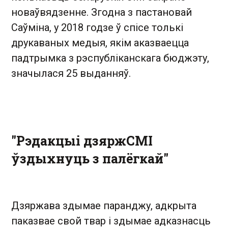
новаўвядзенне. Згодна з пастановай
Саўміна, у 2018 годзе ў спісе толькі
друкаваных медыя, якім аказваецца
падтрымка з рэспубліканскага бюджэту,
значылася 25 выданняў.
"Рэдакцыі дзяржСМІ
ўздыхнуць з палёгкай"
Дзяржава здымае паранджу, адкрыта
паказвае свой твар і здымае адказнасць