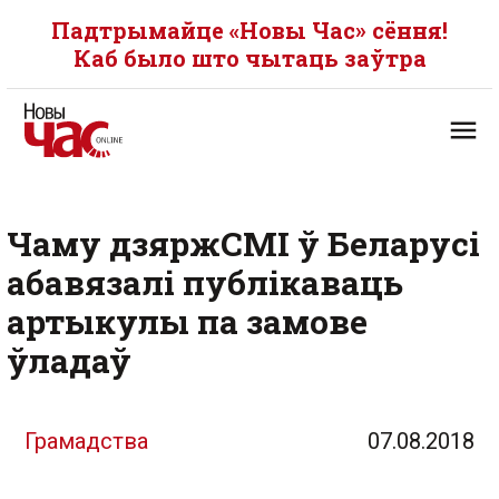
Падтрымайце «Новы Час» сёння!
Каб было што чытаць заўтра
Чаму дзяржСМІ ў Беларусі
абавязалі публікаваць
артыкулы па замове
ўладаў
Грамадства
07.08.2018