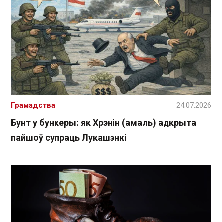
Грамадства
24.07.2026
Бунт у бункеры: як Хрэнін (амаль) адкрыта
пайшоў супраць Лукашэнкі