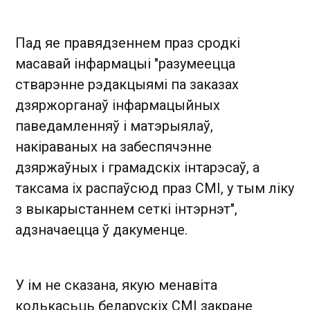
Пад яе правядзеннем праз сродкі
масавай інфармацыі "разумеецца
стварэнне рэдакцыямі па заказах
дзяржорганаў інфармацыйных
паведамленняў і матэрыялаў,
накіраваных на забеспячэнне
дзяржаўных і грамадскіх інтарэсаў, а
таксама іх распаўсюд праз СМІ, у тым ліку
з выкарыстаннем сеткі інтэрнэт",
адзначаецца ў дакуменце.
У ім не сказана, якую менавіта
колькасьць беларускіх СМІ закране