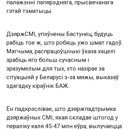
палажэнні папярэдняга, прысвечанага
гэтай тэматыцы.
ДзяржСМІ, упэўнены Бастунец, будуць
рабіць тое ж, што робяць ужо шмат гадоў.
Магчыма, распрацоўшчыкі ўказа хацелі
зрабіць яго больш сучасным і
зразумелым для тых, хто назірае за
сітуацыяй у Беларусі з-за мяжы, выказаў
здагадку кіраўнік БАЖ.
Ён падкрэслівае, што дзяржпадтрымка
дзяржаўных СМІ, якая складае штогод у
пераліку каля 45-47 млн ​​еўра, вылучаецца