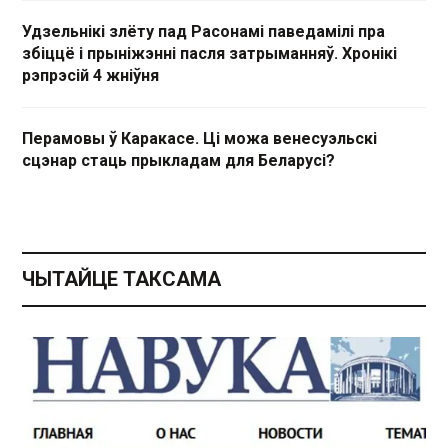
Удзельнікі злёту пад Расонамі паведамілі пра
збіццё і прыніжэнні пасля затрыманняў. Хронікі
рэпрэсій 4 жніўня
Перамовы ў Каракасе. Ці можа венесуэльскі
сцэнар стаць прыкладам для Беларусі?
ЧЫТАЙЦЕ ТАКСАМА