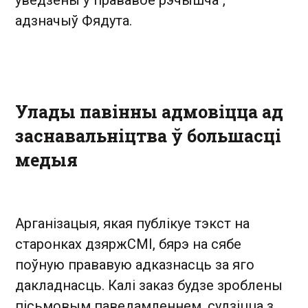
уведзены ў прававое рэчышча", —
адзначыў Фядута.
Улады павінны адмовіцца ад
заснавальніцтва ў большасці
медыя
Арганізацыя, якая публікуе тэкст на
старонках дзяржСМІ, бярэ на сябе
поўную прававую адказнасць за яго
дакладнасць. Калі заказ будзе зроблены
пісьмовым паведамленнем, судзіцца з