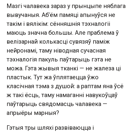
Мазгі чалавека зараз у прынцыпе няблага
вывучаныя. Аб’ём памяці апынуўся не
такім і вялікім: сённяшнія тэхналогіі
маюць значна большы. Але праблема ў
велізарнай колькасці сувязяў паміж
нейронамі, таму ніводная сучасная
тэхналогія пакуль паўтарыць гэта не
можа. Гэта жывыя тканкі — не жалеза ці
пластык. Тут жа ўплятаецца ўжо
класічная тэма з душой: а раптам яна ўсё
ж такі ёсць, таму намаганні навукоўцаў
паўтарыць свядомасць чалавека —
апрыёры марныя?
Гэтыя тры шляхі развіваюцца і