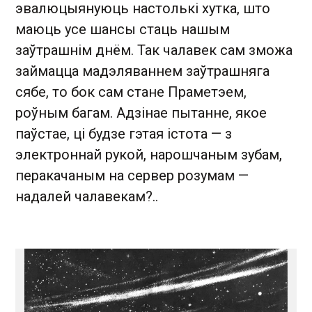
эвалюцыянуюць настолькі хутка, што
маюць усе шансы стаць нашым
заўтрашнім днём. Так чалавек сам зможа
займацца мадэляваннем заўтрашняга
сябе, то бок сам стане Праметэем,
роўным багам. Адзінае пытанне, якое
паўстае, ці будзе гэтая істота — з
электроннай рукой, нарошчаным зубам,
перакачаным на сервер розумам —
надалей чалавекам?..