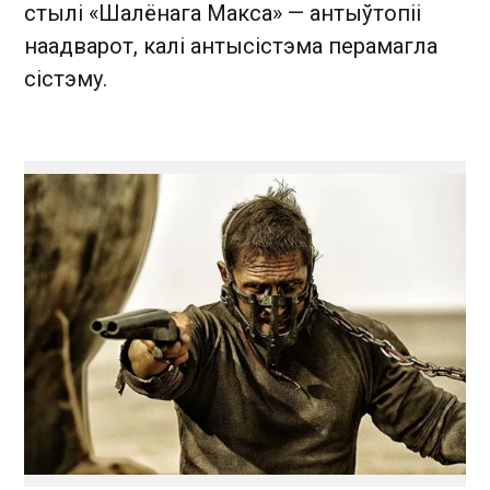
стылі «Шалёнага Макса» — антыўтопіі
наадварот, калі антысістэма перамагла
сістэму.