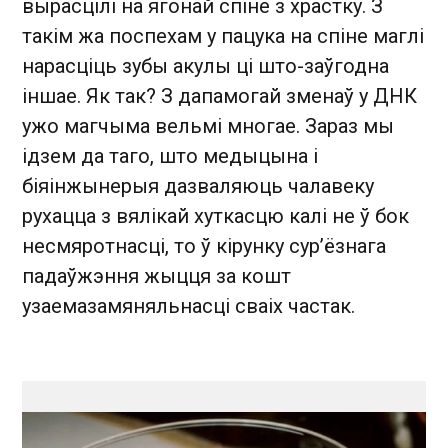
вырасцілі на ягонай спіне з храстку. З
такім жа поспехам у пацука на спіне маглі
нарасціць зубы акулы ці што-заўгодна
іншае. Як так? З дапамогай зменаў у ДНК
ужо магчыма вельмі многае. Зараз мы
ідзем да таго, што медыцына і
біяінжынерыя дазваляюць чалавеку
рухацца з вялікай хуткасцю калі не ў бок
несмяротнасці, то ў кірунку сур’ёзнага
падаўжэння жыцця за кошт
узаемазамяняльнасці сваіх частак.