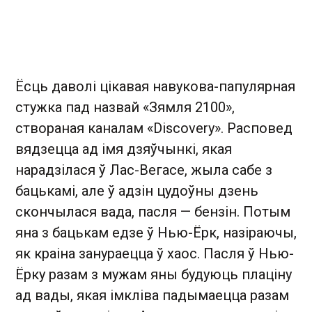
Ёсць даволі цікавая навукова-папулярная
стужка пад назвай «Зямля 2100»,
створаная каналам «Discovery». Расповед
вядзецца ад імя дзяўчынкі, якая
нарадзілася ў Лас-Вегасе, жыла сабе з
бацькамі, але ў адзін цудоўны дзень
скончылася вада, пасля — бензін. Потым
яна з бацькам едзе ў Нью-Ёрк, назіраючы,
як краіна занураецца ў хаос. Пасля ў Нью-
Ёрку разам з мужам яны будуюць плаціну
ад вады, якая імкліва падымаецца разам