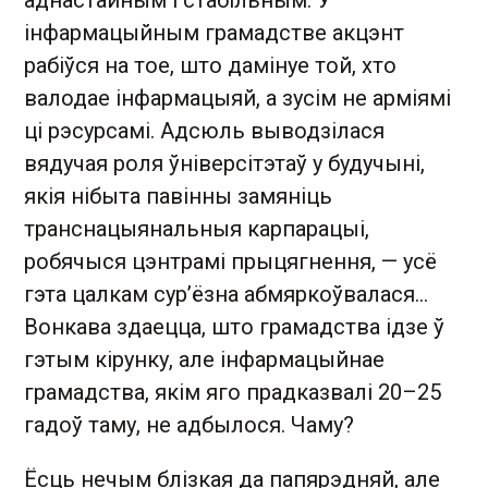
аднастайным і стабільным. У
інфармацыйным грамадстве акцэнт
рабіўся на тое, што дамінуе той, хто
валодае інфармацыяй, а зусім не арміямі
ці рэсурсамі. Адсюль выводзілася
вядучая роля ўніверсітэтаў у будучыні,
якія нібыта павінны замяніць
транснацыянальныя карпарацыі,
робячыся цэнтрамі прыцягнення, — усё
гэта цалкам сур’ёзна абмяркоўвалася…
Вонкава здаецца, што грамадства ідзе ў
гэтым кірунку, але інфармацыйнае
грамадства, якім яго прадказвалі 20–25
гадоў таму, не адбылося. Чаму?
Ёсць нечым блізкая да папярэдняй, але