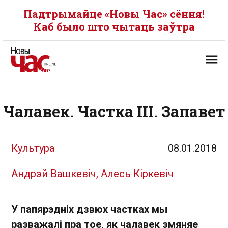
Падтрымайце «Новы Час» сёння!
Каб было што чытаць заўтра
Чалавек. Частка ІІІ. Запавет
Культура
08.01.2018
Андрэй Вашкевіч, Алесь Кіркевіч
У папярэдніх дзвюх частках мы
разважалі пра тое, як чалавек змяняе