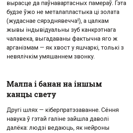
вырасце да паўнавартасных памераў. Гэта
будзе ўжо не металапластыка ці золата
(жудаснае сярэднявечча!), а цалкам
жывы індывідуальны зуб канкрэтнага
чалавека, выгадаваны фактычна яго ж
арганізмам — як хвост у яшчаркі, толькі з
невялічкім умяшаннем звонку.
Малпа і банан на іншым
канцы свету
Другі шлях — кіберпратэзаванне. Сёння
навука ў гэтай галіне зайшла даволі
далёка: людзі ведаюць, як нейроны