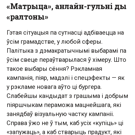
«Матрыца», анлайн-гульні ды
«ралтоны»
Гэтая сітуацыя па сутнасці адбіваецца на
ўсім грамадстве, у любой сферы.
Палітыка з дэмакратычнымі выбарамі па
ўсім свеце пераўтварылася ў хімеру. Што
такое выбары сёння? Рэкламная
кампанія, піяр, мадэлі і спецэфекты — як
у рэкламе новага аўто ці бургера.
Слабейшы кандыдат з грашыма і добрым
піяршчыкам пераможа мацнейшага, які
занядбаў візуальную частку кампаніі.
Справа ўжо не ў тым, каб усіх «купіць» ці
«запужаць», а каб стварыць прадукт, які