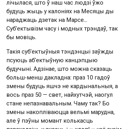
лічылася, што ў наш час людзі ўжо
будуць жыць у калоніях на Месяцы ды
нараджаць дзетак на Марсе…
Суб’ектывізм часу і модных трэндаў, так
бы мовіць.
Такія суб’ектыўныя тэндэнцыі заўжды
псуюць аб’ектыўную канцэпцыю
будучыні. Адзінае, што можна сказаць
больш-менш дакладна: праз 10 гадоў
змены будуць яшчэ не кардынальныя, а
вось праз 50 — свет, найхутчэй, наогул
стане непазнавальным. Чаму так? Бо
змены накопліваюцца вельмі марудна,
але ў пэўны момант колькасць