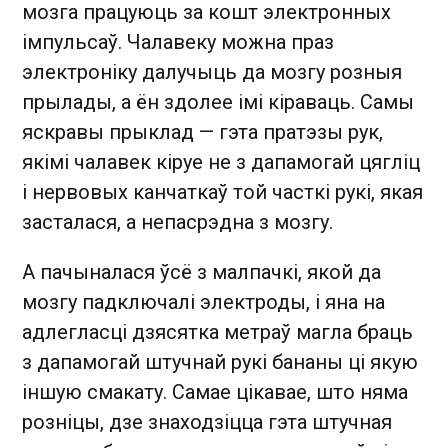
мозга працуюць за кошт электронных
імпульсаў. Чалавеку можна праз
электроніку далучыць да мозгу розныя
прылады, а ён здолее імі кіраваць. Самы
яскравы прыклад — гэта пратэзы рук,
якімі чалавек кіруе не з дапамогай цягліц
і нервовых канчаткаў той часткі рукі, якая
засталася, а непасрэдна з мозгу.
А пачыналася ўсё з малпачкі, якой да
мозгу падключалі электроды, і яна на
адлегласці дзясятка метраў магла браць
з дапамогай штучнай рукі бананы ці якую
іншую смакату. Самае цікавае, што няма
розніцы, дзе знаходзіцца гэта штучная