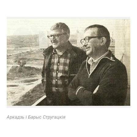
Аркадзь і Барыс Стругацкія