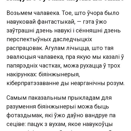
Возьмем чалавека. Тое, што ўчора было
навуковай фантастыкай, — гэта ўжо
заўтрашні дзень навукі і сённяшні дзень
перспектыўных даследчыцкіх
распрацовак. Агулам лічыцца, што тая
эвалюцыя чалавека, пра якую мы казалі ў
папярэдніх частках, можа рухацца ў трох
накірунках: біяінжынерыя,
кіберпратэзаванне ды неарганічны розум.
Самым паказальным прыкладам для
разумення біяінжынерыі можа быць
фотаздымак, які ўжо даўно вандруе па
сеціве: пацук з вухам, якое навукоўцы