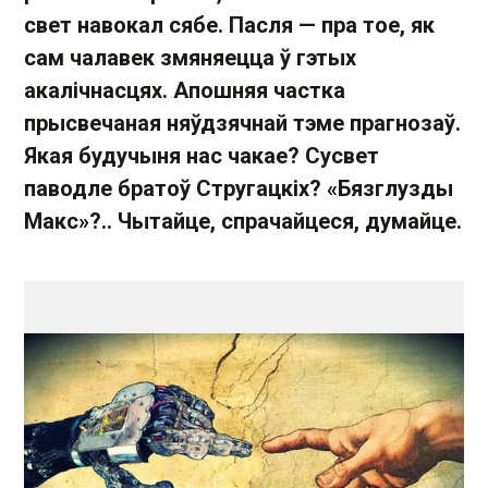
свет навокал сябе. Пасля — пра тое, як
сам чалавек змяняецца ў гэтых
акалічнасцях. Апошняя частка
прысвечаная няўдзячнай тэме прагнозаў.
Якая будучыня нас чакае? Сусвет
паводле братоў Стругацкіх? «Бязглузды
Макс»?.. Чытайце, спрачайцеся, думайце.