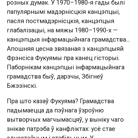
розных думак. У 1970–1980-я гады былі
папулярнымі мадэрнісцкія канцэпцыі,
пасля постмадэрнісцкія, канцэпцыя
глабалізацыі, на мяжы 1980–1990-х —
канцэпцыя інфармацыйнага грамадства…
Апошняя цесна звязаная з канцэпцыяй
Фрэнсіса Фукуямы пра канец гісторыі.
Паборнікам канцэпцыі інфармацыйнага
грамадства быў, дарэчы, Збігнеў
Бжэзінскі.
Пра што казаў Фукуяма? Грамадства
падымаецца да пэўнага ўзроўню
вытворчых магчымасцяў, у выніку чаго
знікае патрэба ў канфліктах: усё стае