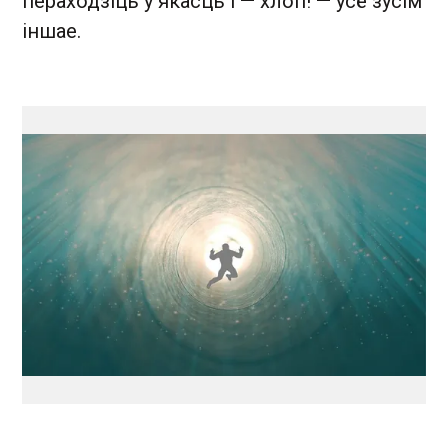
пераходзіць у якасць і — хлоп! — усё зусім
іншае.