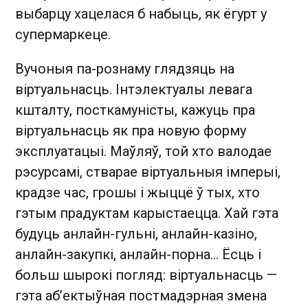
выбарцу хацелася б набыць, як ёгурт у
супермаркеце.
Вучоныя па-рознаму глядзяць на
віртуальнасць. Інтэлектуалы левага
кшталту, посткамуністы, кажуць пра
віртуальнасць як пра новую форму
эксплуатацыі. Маўляў, той хто валодае
рэсурсамі, стварае віртуальныя імперыі,
крадзе час, грошы і жыццё ў тых, хто
гэтым прадуктам карыстаецца. Хай гэта
будуць анлайн-гульні, анлайн-казіно,
анлайн-закупкі, анлайн-порна… Ёсць і
больш шырокі погляд: віртуальнасць —
гэта аб’ектыўная постмадэрная змена