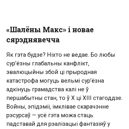
«Шалёны Макс» і новае
сярэднявечча
Як гэта будзе? Ніхто не ведае. Бо любы
сур’ёзны глабальны канфлікт,
эвалюцыйны збой ці прыродная
катастрофа могуць вельмі сур’ёзна
адкінуць грамадства калі не ў
першабытны стан, то ў Х ці ХІІІ стагоддзе.
Войны, эпідэміі, імклівае скарачэнне
рэсурсаў — усё гэта можа стаць
падставай для рэалізацыі фантазіяў у