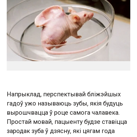
Напрыклад, перспектывай бліжэйшых
гадоў ужо называюць зубы, якія будуць
вырошчвацца ў роце самога чалавека.
Простай мовай, пацыенту будзе ставіцца
зародак зуба ў дзясну, які цягам года