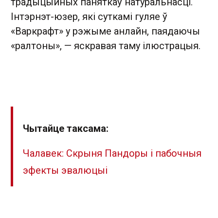
традыцыйных паняткаў натуральнасці.
Інтэрнэт-юзер, які суткамі гуляе ў
«Варкрафт» у рэжыме анлайн, паядаючы
«ралтоны», — яскравая таму ілюстрацыя.
Чытайце таксама:
Чалавек: Скрыня Пандоры і пабочныя
эфекты эвалюцыі