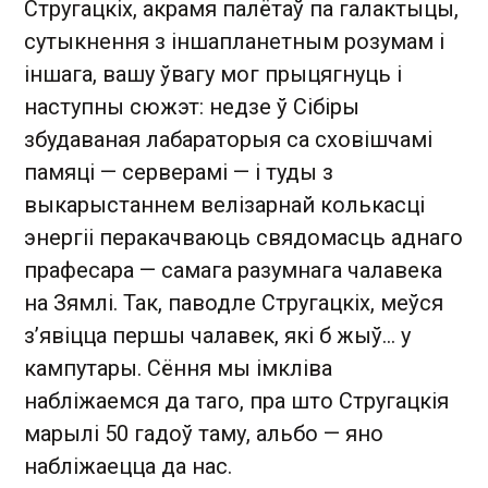
Стругацкіх, акрамя палётаў па галактыцы,
сутыкнення з іншапланетным розумам і
іншага, вашу ўвагу мог прыцягнуць і
наступны сюжэт: недзе ў Сібіры
збудаваная лабараторыя са сховішчамі
памяці — серверамі — і туды з
выкарыстаннем велізарнай колькасці
энергіі перакачваюць свядомасць аднаго
прафесара — самага разумнага чалавека
на Зямлі. Так, паводле Стругацкіх, меўся
з’явіцца першы чалавек, які б жыў… у
кампутары. Сёння мы імкліва
набліжаемся да таго, пра што Стругацкія
марылі 50 гадоў таму, альбо — яно
набліжаецца да нас.