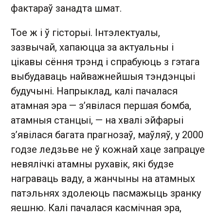
фактараў занадта шмат.
Тое ж і ў гісторыі. Інтэлектуалы,
зазвычай, хапаюцца за актуальны і
цікавы сёння трэнд і спрабуюць з гэтага
выбудаваць найважнейшыя тэндэнцыі
будучыні. Напрыклад, калі пачалася
атамная эра — з’явілася першая бомба,
атамныя станцыі, — на хвалі эйфарыі
з’явілася багата прагнозаў, маўляў, у 2000
годзе ледзьве не ў кожнай хаце запрацуе
невялічкі атамны рухавік, які будзе
награваць ваду, а жанчыны на атамных
патэльнях здолеюць пасмажыць зранку
яешню. Калі пачалася касмічная эра,