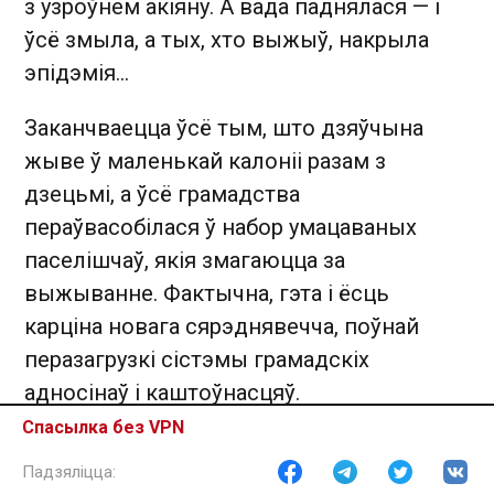
з узроўнем акіяну. А вада паднялася — і
ўсё змыла, а тых, хто выжыў, накрыла
эпідэмія...
Заканчваецца ўсё тым, што дзяўчына
жыве ў маленькай калоніі разам з
дзецьмі, а ўсё грамадства
пераўвасобілася ў набор умацаваных
паселішчаў, якія змагаюцца за
выжыванне. Фактычна, гэта і ёсць
карціна новага сярэднявечча, поўнай
перазагрузкі сістэмы грамадскіх
адносінаў і каштоўнасцяў.
Спасылка без VPN