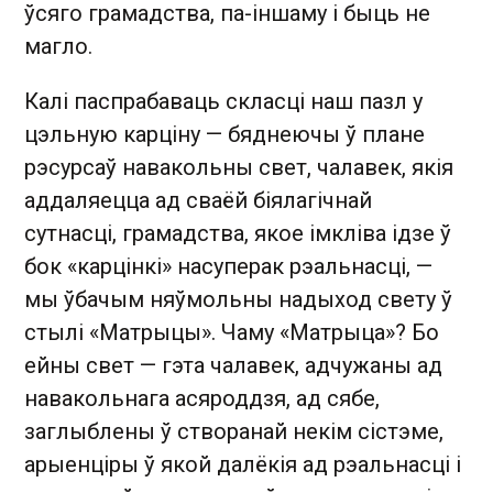
ўсяго грамадства, па-іншаму і быць не
магло.
Калі паспрабаваць скласці наш пазл у
цэльную карціну — бяднеючы ў плане
рэсурсаў навакольны свет, чалавек, якія
аддаляецца ад сваёй біялагічнай
сутнасці, грамадства, якое імкліва ідзе ў
бок «карцінкі» насуперак рэальнасці, —
мы ўбачым няўмольны надыход свету ў
стылі «Матрыцы». Чаму «Матрыца»? Бо
ейны свет — гэта чалавек, адчужаны ад
навакольнага асяроддзя, ад сябе,
заглыблены ў створанай некім сістэме,
арыенціры ў якой далёкія ад рэальнасці і