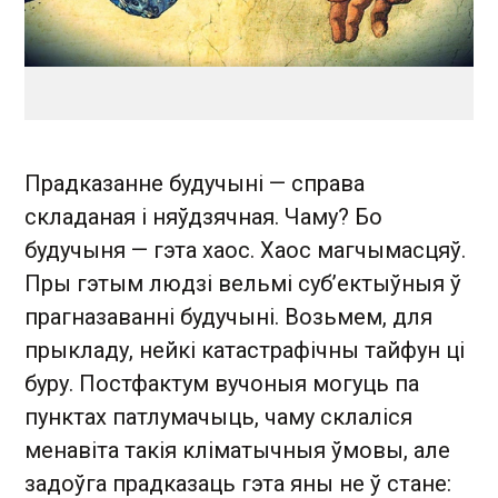
Прадказанне будучыні — справа
складаная і няўдзячная. Чаму? Бо
будучыня — гэта хаос. Хаос магчымасцяў.
Пры гэтым людзі вельмі суб’ектыўныя ў
прагназаванні будучыні. Возьмем, для
прыкладу, нейкі катастрафічны тайфун ці
буру. Постфактум вучоныя могуць па
пунктах патлумачыць, чаму склаліся
менавіта такія кліматычныя ўмовы, але
задоўга прадказаць гэта яны не ў стане: