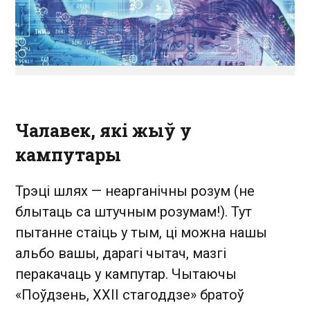
Чалавек, які жыў у
кампутары
Трэці шлях — неарганічны розум (не
блытаць са штучным розумам!). Тут
пытанне стаіць у тым, ці можна нашы
альбо вашы, дарагі чытач, мазгі
перакачаць у кампутар. Чытаючы
«Поўдзень, ХХІІ стагоддзе» братоў