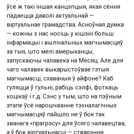
ўсё ж такі іншая канцэпцыя, якая сёння
падаецца даволі актуальнай —
віртуальнае грамадства. Асноўная думка
— кожны з нас носіць у кішэні больш
інфармацыі і вылічальных магчымасцяў
за тыя, што мелі амерыканцы,
запускаючы чалавека на Месяц. Але для
чаго чалавек выкарыстоўвае гэтыя
магчымасці, схаваныя ў айфоне? Каб
гуляцца ў гульні, рабіць сэлфі, фоткаць
коцікаў і г.д. Сэнс у тым, што на пэўным
этапе ўсё нарошчванне тэхналагічных
магчымасцяў пайшло не ў бок так
званага «прагрэсу» для ўсяго чалавецтва,
а ў бок віртуальнасці — стварэння