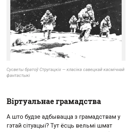
Сусветы братоў Стругацкіх — класіка савецкай касмічнай
фантастыкі
Віртуальнае грамадства
А што будзе адбывацца з грамадствам у
гэтай сітуацыі? Тут ёсць вельмі шмат