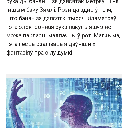
рука ды банан — за дзясятак метраў ці на
іншым баку Зямлі. Розніца адно ў тым,
што банан за дзясяткі тысяч кіламетраў
гэта электронная рука пакуль яшчэ не
можа пакласці малпачцы ў рот. Магчыма,
гэта і ёсць рэалізацыя даўнішніх
фантазіяў пра сілу думкі.