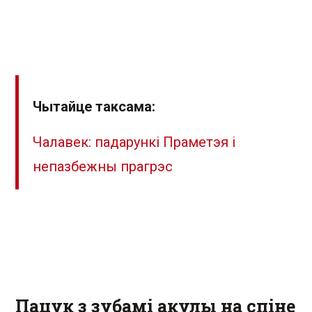
Чытайце таксама:
Чалавек: падарункі Праметэя і
непазбежны прагрэс
Пацук з зубамі акулы на спіне