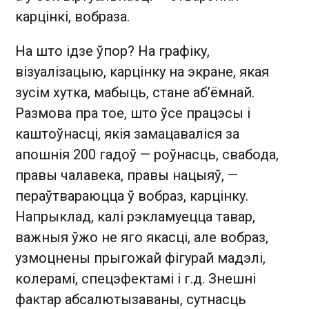
карцінкі, вобраза.
На што ідзе ўпор? На графіку,
візуалізацыю, карцінку на экране, якая
зусім хутка, мабыць, стане аб’ёмнай.
Размова пра тое, што ўсе працэсы і
каштоўнасці, якія замацаваліся за
апошнія 200 гадоў — роўнасць, свабода,
правы чалавека, правы нацыяў, —
пераўтвараюцца ў вобраз, карцінку.
Напрыклад, калі рэкламуецца тавар,
важныя ўжо не яго якасці, але вобраз,
узмоцнены прыгожай фігурай мадэлі,
колерамі, спецэфектамі і г.д. Знешні
фактар абсалютызаваны, сутнасць