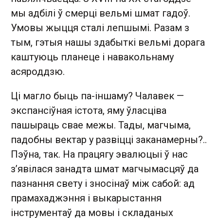
мы адбілі ў смерці вельмі шмат гадоў.
Умовы жыцця сталі лепшымі. Разам з
тым, гэтыя нашы здабыткі вельмі дорага
каштуюць планеце і навакольнаму
асяроддзю.
Ці магло быць па-іншаму? Чалавек —
экспансіўная істота, яму ўласціва
пашыраць свае межы. Тады, магчыма,
падобны вектар у развіцці заканамерны?..
Пэўна, так. На працягу эвалюцыі ў нас
з’явілася занадта шмат магчымасцяў да
пазнання свету і зносінаў між сабой: ад
прамахаджэння і выкарыстання
інструментаў да мовы і складаных