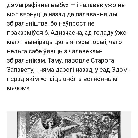
дэмаграфічны выбух — і чалавек ужо не
мог вярнуцца назад да палявання ды
збіральніцтва, бо наўпрост не
пракарміўся б. Адначасна, ад голаду ўжо
маглі выміраць цэлыя тэрыторыі, чаго
нельга сабе ўявіць з чалавекам-
збіральнікам. Таму, паводле Старога
Запавету, і няма дарогі назад, у сад Эдэм,
перад якім «стаіць анёл з вогненным
мячом».