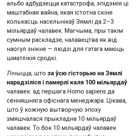
альбо адбудзецца катастрофа, эпідэмія ці
маштабная вайна, якая істотна скіне
колькасць насельнікаў Зямлі да 2–3
мільярдаў чалавек. Магчыма, пры такім
сумным раскладзе, чалавецтва як від
наогул знікне — людзі для гэтага маюць
шматлікія сродкі.
Лічыцца, што
за ўсю гісторыю на Зямлі
нарадзіліся і памерлі каля 100 мільярдаў
чалавек: ад першага Homo sapiens да
сённяшняга офіснага менеджара. Цікава,
што ў кожную вытворчую эпоху
змяшчалася прыкладна 10 мільярдаў
чалавек. То бок 10 мільярдаў чалавек