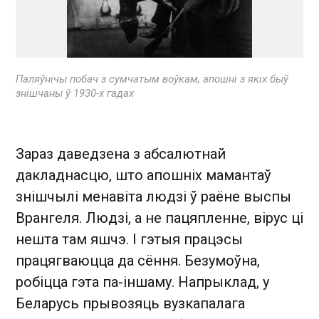
Паляўнічы побач з сумчатым воўкам, апошні з якіх быў
знішчаны ў 1930-х гадах
Зараз даведзена з абсалютнай
дакладнасцю, што апошніх мамантаў
знішчылі менавіта людзі ў раёне выспы
Врангеля. Людзі, а не пацяпленне, вірус ці
нешта там яшчэ. І гэтыя працэсы
працягваюцца да сёння. Безумоўна,
робіцца гэта па-іншаму. Напрыклад, у
Беларусь прывозяць вузкапалага