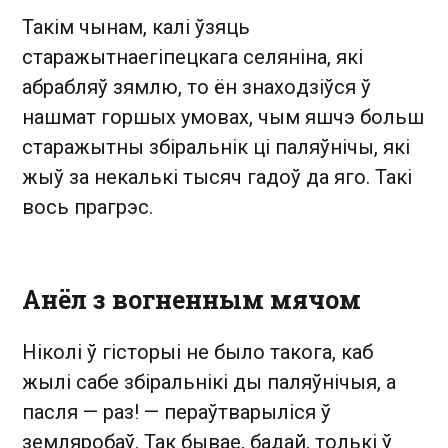
Такім чынам, калі ўзяць
старажытнаегіпецкага селяніна, які
абрабляў зямлю, то ён знахо­дзіўся ў
нашмат горшых умовах, чым яшчэ больш
старажытны збіральнік ці паляўнічы, які
жыў за некалькі тысяч гадоў да яго. Такі
вось прагрэс.
Анёл з вогненным мячом
Ніколі ў гісторыі не было такога, каб
жылі сабе збіральнікі ды паляўнічыя, а
пасля — раз! — пераўтварыліся ў
земляробаў. Так бывае, бадай, толькі ў