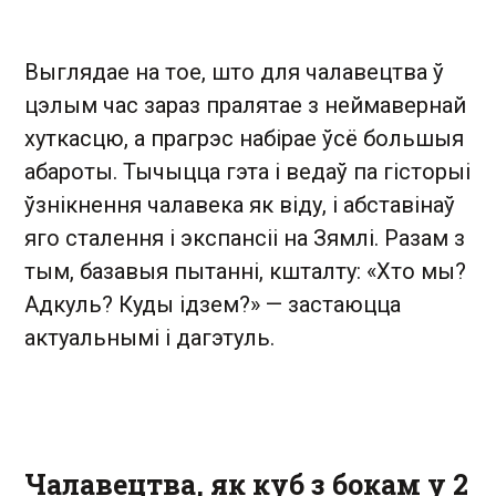
Выглядае на тое, што для чалавецтва ў
цэлым час зараз пралятае з неймавернай
хуткасцю, а прагрэс набірае ўсё большыя
абароты. Тычыцца гэта і ведаў па гісторыі
ўзнікнення чалавека як віду, і абставінаў
яго сталення і экспансіі на Зямлі. Разам з
тым, базавыя пытанні, кшталту: «Хто мы?
Адкуль? Куды ідзем?» — застаюцца
актуальнымі і дагэтуль.
Чалавецтва, як куб з бокам у 2