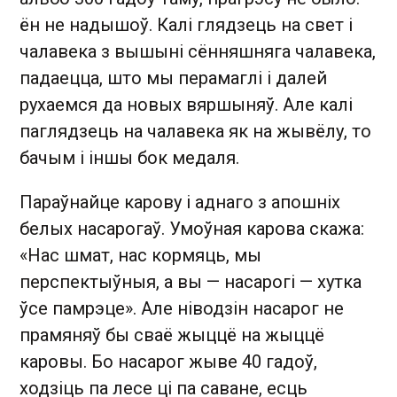
ён не надышоў. Калі глядзець на свет і
чалавека з вышыні сённяшняга чалавека,
падаецца, што мы перамаглі і далей
рухаемся да новых вяршыняў. Але калі
паглядзець на чалавека як на жывёлу, то
бачым і іншы бок медаля.
Параўнайце карову і аднаго з апошніх
белых насарогаў. Умоўная карова скажа:
«Нас шмат, нас кормяць, мы
перспектыўныя, а вы — насарогі — хутка
ўсе памрэце». Але ніводзін насарог не
прамяняў бы сваё жыццё на жыццё
каровы. Бо насарог жыве 40 гадоў,
ходзіць па лесе ці па саване, есць