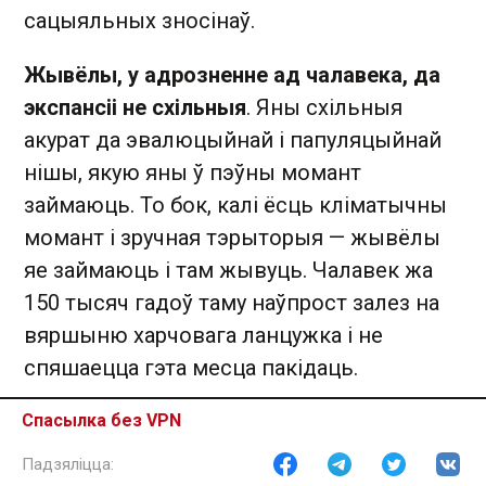
сацыяльных зносінаў.
Жывёлы, у адрозненне ад чалавека, да
экспансіі не схільныя
. Яны схільныя
акурат да эвалюцыйнай і папуляцыйнай
нішы, якую яны ў пэўны момант
займаюць. То бок, калі ёсць кліматычны
момант і зручная тэрыторыя — жывёлы
яе займаюць і там жывуць. Чалавек жа
150 тысяч гадоў таму наўпрост залез на
вяршыню харчовага ланцужка і не
спяшаецца гэта месца пакідаць.
Спасылка без VPN