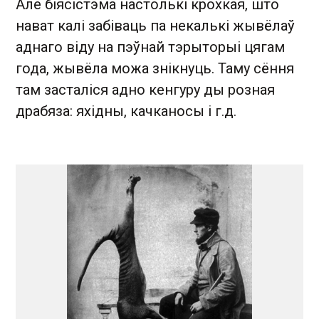
Але біясістэма настолькі крохкая, што
нават калі забіваць па некалькі жывёлаў
аднаго віду на пэўнай тэрыторыі цягам
года, жывёла можа знікнуць. Таму сёння
там засталіся адно кенгуру ды розная
драбяза: яхідны, качканосы і г.д.