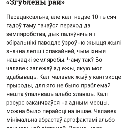
«Згублены рай»
Парадаксальна, але калі не­дзе 10 тысяч
гадоў таму пачаўся пераход да
земляробства, дык паляўнічыя і
збіральнікі паводле ўзроўню жыцця жылі
значна лепш і спакайней, чым іхныя
нашчадкі земляробы. Чаму так? Бо
чалавек залежаў ад ежы, якую мог
здабываць. Калі чалавек жыў у кантэксце
прыроды, для яго не было праблемай
нешта ўпаляваць альбо злавіць. Калі
рэсурс заканчваўся на адным месцы,
можна было перайсці на іншае. Чалавек
мінімальна абрастаў артэфактамі альбо