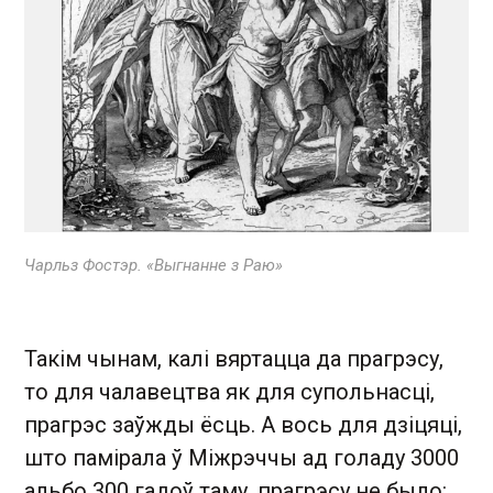
Чарльз Фостэр. «Выгнанне з Раю»
Такім чынам, калі вяртацца да прагрэсу,
то для чалавецтва як для супольнасці,
прагрэс заўжды ёсць. А вось для дзіцяці,
што памірала ў Міжрэччы ад голаду 3000
альбо 300 гадоў таму, прагрэсу не было: