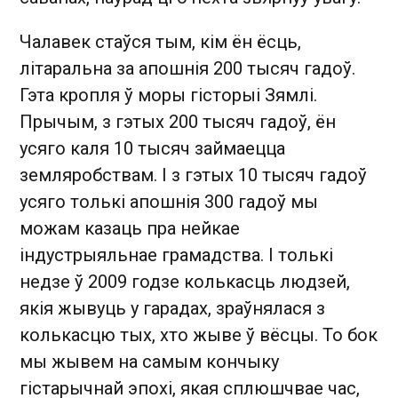
Чалавек стаўся тым, кім ён ёсць,
літаральна за апошнія 200 тысяч гадоў.
Гэта кропля ў моры гісторыі Зямлі.
Прычым, з гэтых 200 тысяч гадоў, ён
усяго каля 10 тысяч займаецца
земляробствам. І з гэтых 10 тысяч гадоў
усяго толькі апошнія 300 гадоў мы
можам казаць пра нейкае
індустрыяльнае грамадства. І толькі
недзе ў 2009 годзе колькасць людзей,
якія жывуць у гарадах, зраўнялася з
колькасцю тых, хто жыве ў вёсцы. То бок
мы жывем на самым кончыку
гістарычнай эпохі, якая сплюшчвае час,