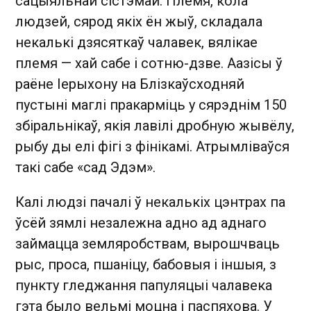
сацыяльнай сістэмай. Племя, кола
людзей, сярод якіх ён жыў, складала
некалькі дзясяткаў чалавек, вялікае
племя — хай сабе і сотню-дзве. Аазісы ў
раёне Іерыхону на Блізкаўсходняй
пустыні маглі пракарміць у сярэднім 150
збіральнікаў, якія лавілі дробную жывёлу,
рыбу ды елі фігі з фінікамі. Атрымліваўся
такі сабе «сад Эдэм».
Калі людзі пачалі ў некалькіх цэнтрах па
ўсёй зямлі незалежна адно ад аднаго
займацца земляробствам, вырошчваць
рыс, проса, пшаніцу, бабовыя і іншыя, з
пункту гледжання папуляцыі чалавека
гэта было вельмі моцна і паспяхова. У