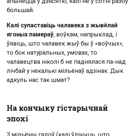
апынецца ў дзясяткі, калі не ў сотні разоў
большай.
Калі супаставіць чалавека з жывёлай
ягоных памераў
, воўкам, напрыклад, і
ўявіць, што чалавек жыў бы ў «воўчых»,
то бок натуральных, умовах, то
чалавецтва ніколі б не паднялася па-над
лічбай у некалькі мільёнаў адзінак. Дык
адкуль нас так шмат?
На кончыку гістарычнай
эпохі
3 мільёны гадоў (калі ўлі­чыць, што