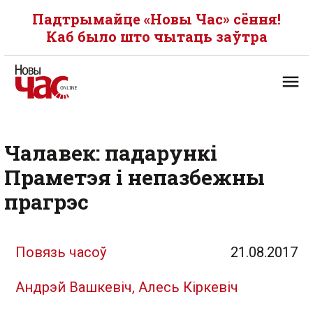
Падтрымайце «Новы Час» сёння!
Каб было што чытаць заўтра
Чалавек: падарункі
Праметэя і непазбежны
прагрэс
Повязь часоў
21.08.2017
Андрэй Вашкевіч, Алесь Кіркевіч