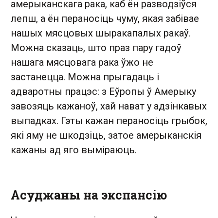
амерыканскага рака, каб ён разводзіўся
лепш, а ён пераносіць чуму, якая забівае
нашых мясцовых шыракапалых ракаў.
Можна сказаць, што праз пару гадоў
нашага мясцовага рака ўжо не
застанецца. Можна прыгадаць і
адваротны працэс: з Еўропы ў Амерыку
завозяць кажаноў, хай нават у адзінкавых
выпадках. Гэты кажан пераносіць грыбок,
які яму не шкодзіць, затое амерыканскія
кажаны ад яго выміраюць.
Асуджаны на экспансію