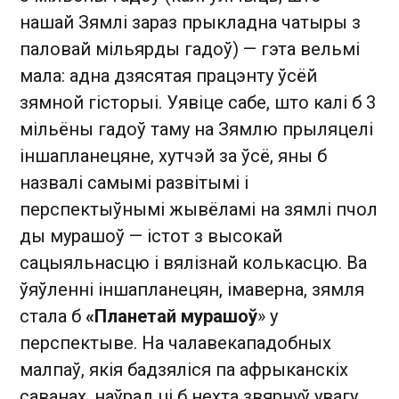
нашай Зямлі зараз прыкладна чатыры з
паловай мільярды гадоў) — гэта вельмі
мала: адна дзясятая працэнту ўсёй
зямной гісторыі. Уявіце сабе, што калі б 3
мільёны гадоў таму на Зямлю прыляцелі
іншапланецяне, хутчэй за ўсё, яны б
назвалі самымі развітымі і
перспектыўнымі жывёламі на зямлі пчол
ды мурашоў — істот з высокай
сацыяльнасцю і вялізнай колькасцю. Ва
ўяўленні іншапланецян, імаверна, зямля
стала б
«Планетай мурашоў
» у
перспектыве. На чалавекападобных
малпаў, якія бадзяліся па афрыканскіх
саванах, наўрад ці б нехта звярнуў увагу.