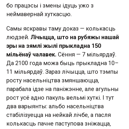
бо працэсы і змены ідуць ужо з
неймавернай хуткасцю.
Самы яскравы таму доказ — колькасць
людзей.
Лічыцца, што на рубяжы нашай
эры на зямлі жылі прыкладна 150
мільёнаў чалавек.
Сёння — 7 мільярдаў.
Да 2100 года можа быць прыкладна 10–
11 мільярдаў. Зараз лічыцца, што тэмпы
росту насельніцтва змяншаюцца,
парабала ідзе на паніжэнне, але агульны
рост усё адно пакуль вельмі хуткі. І тут
два варыянты: альбо насельніцтва
стабілізуецца на нейкай лічбе, а пасля
колькасць пачне паступова зніжацца,