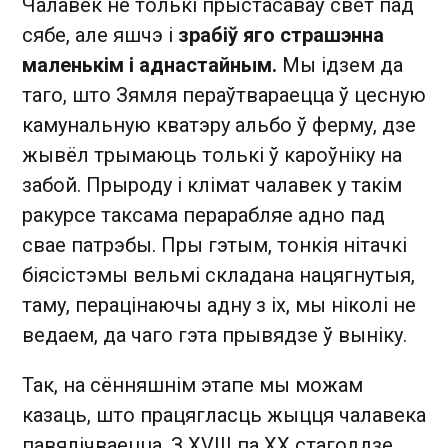
Чалавек не толькі прыстасаваў свет пад
сябе, але яшчэ і
зрабіў яго страшэнна
маленькім і аднастайным.
Мы ідзем да
таго, што Зямля пераўтвараецца ў цесную
камунальную кватэру альбо ў ферму, дзе
жывёл трымаюць толькі ў кароўніку на
забой. Прыроду і клімат чалавек у такім
ракурсе таксама перарабляе адно пад
свае патрэбы. Пры гэтым, тонкія нітачкі
біясістэмы вельмі складана нацягнутыя,
таму, перацінаючы адну з іх, мы ніколі не
ведаем, да чаго гэта прывядзе ў выніку.
Так, на сённяшнім этапе мы можам
казаць, што працягласць жыцця чалавека
павялічваецца. З XVIII па XX стагоддзе