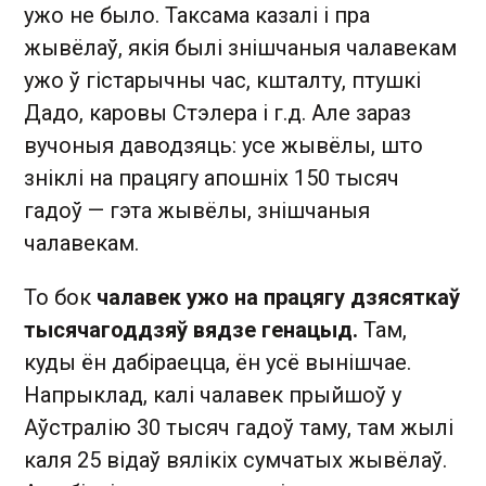
ужо не было. Таксама казалі і пра
жывёлаў, якія былі знішчаныя чалавекам
ужо ў гістарычны час, кшталту, птушкі
Дадо, каровы Стэлера і г.д. Але зараз
вучоныя даводзяць: усе жывёлы, што
зніклі на працягу апошніх 150 тысяч
гадоў — гэта жывёлы, знішчаныя
чалавекам.
То бок
чалавек ужо на працягу дзясяткаў
тысячагоддзяў вядзе генацыд.
Там,
куды ён дабіраецца, ён усё вынішчае.
Напрыклад, калі чалавек прыйшоў у
Аўстралію 30 тысяч гадоў таму, там жылі
каля 25 відаў вялікіх сумчатых жывёлаў.