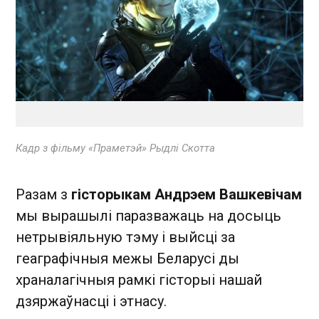
Кадр з фільму «Праметэй»
Рыдлі Скотта
Разам з
гісторыкам Андрэем Вашкевічам
мы вырашылі паразважаць на досыць
нетрывіяльную тэму і выйсці за
геаграфічныя межы Беларусі ды
храналагічныя рамкі гісторыі нашай
дзяржаўнасці і этнасу.