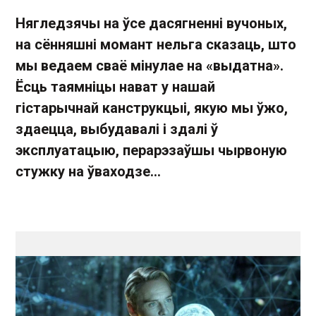
Нягледзячы на ўсе дасягненні вучоных,
на сённяшні момант нельга сказаць, што
мы ведаем сваё мінулае на «выдатна».
Ёсць таямніцы нават у нашай
гістарычнай канструкцыі, якую мы ўжо,
здаецца, выбудавалі і здалі ў
эксплуатацыю, перарэзаўшы чырвоную
стужку на ўваходзе...