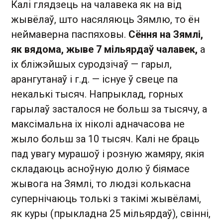
Калі глядзець на чалавека як на від
жывёлаў, што насяляюць Зямлю, то ён
неймаверна паспяховы.
Сёння на Зямлі,
як вядома, жыве 7 мільярдаў чалавек,
а
іх бліжэйшых суродзічаў — гарыл,
арангутанаў і г.д. — існуе ў свеце па
некалькі тысяч. Напрыклад, горных
гарылаў засталося не больш за тысячу, а
максімальна іх ніколі адначасова не
жыло больш за 10 тысяч. Калі не браць
пад увагу мурашоў і розную жамяру, якія
складаюць асноўную долю ў біямасе
жывога на Зямлі, то людзі колькасна
супернічаюць толькі з такімі жывёламі,
як куры (прыкладна 25 мільярдаў), свінні,