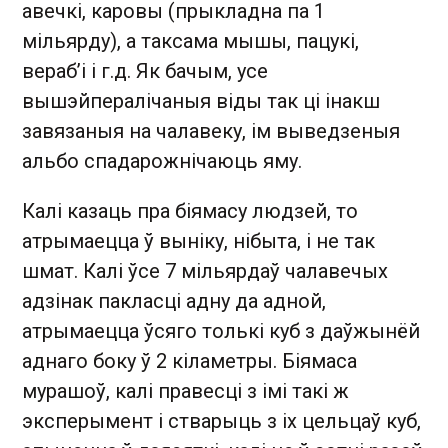
авечкі, каровы (прыкладна па 1
мільярду), а таксама мышы, пацукі,
вераб’і і г.д. Як бачым, усе
вышэйпералічаныя віды так ці інакш
завязаныя на чалавеку, ім выведзеныя
альбо спадарожнічаюць яму.
Калі казаць пра біямасу лю­дзей, то
атрымаецца ў выніку, нібыта, і не так
шмат. Калі ўсе 7 мільярдаў чалавечых
адзі­нак пакласці адну да адной,
атрымаецца ўсяго толькі куб з даўжынёй
аднаго боку ў 2 кіламетры. Біямаса
мурашоў, калі правесці з імі такі ж
эксперымент і стварыць з іх цельцаў куб,