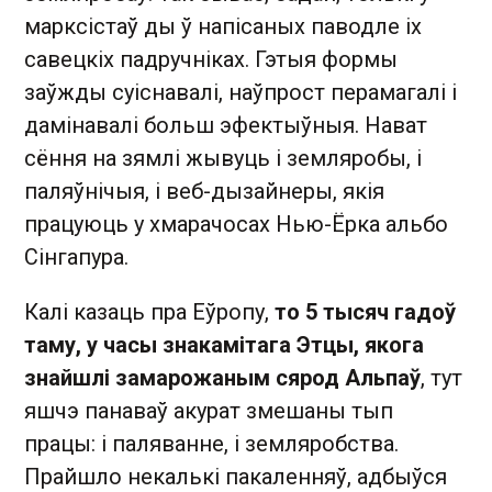
марксістаў ды ў напісаных паводле іх
савецкіх падручніках. Гэтыя формы
заўжды суіснавалі, наўпрост перамагалі і
дамінавалі больш эфектыўныя. Нават
сёння на зямлі жывуць і земляробы, і
паляўнічыя, і веб-дызайнеры, якія
працуюць у хмарачосах Нью-Ёрка альбо
Сінгапура.
Калі казаць пра Еўропу,
то 5 тысяч гадоў
таму, у часы знакамітага Этцы, якога
знайшлі замарожаным сярод Альпаў
, тут
яшчэ панаваў акурат змешаны тып
працы: і паляванне, і земляробства.
Прайшло некалькі пакаленняў, адбыўся