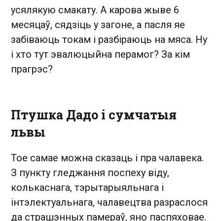
усялякую смакату. А карова жыве 6
месяцаў, сядзіць у загоне, а пасля яе
забіваюць токам і разбіраюць на мяса. Ну
і хто тут эвалюцыйна перамог? За кім
прагрэс?
Птушка Дадо і сумчатыя
львы
Тое самае можна сказаць і пра чалавека.
З пункту гледжання поспеху віду,
колькаснага, тэрытарыяльнага і
інтэлектуальнага, чалавецтва разраслося
да страшэнных памераў, яно паспяховае.