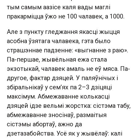
тым самым аазісе каля вады маглі
пракарміцца ўжо не 100 чалавек, а 1000.
Але з пункту гледжання якасці жыцця
асобна ўзятага чалавека, гэта было
страшэннае падзенне: «выгнанне з раю».
Па-першае, жывёльная ежа стала
экзотыкай, чалавек амаль не еў мяса. Па-
другое, фактар дзяцей. У паляўнічых і
збіральнікаў у сем’ях па 2–3 дзіцяці
максімум. Абмежаванне колькасці
дзяцей ідзе вельмі жорстка: сістэма табу,
абмежаванне зносінаў, размаітыя
сістэмы абортаў, ажно да
дзетазабойства. Усё як у жывёлаў: калі