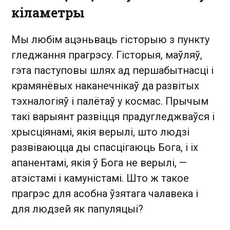
кіламетры
Мы любім ацэньваць гісторыю з пункту
гледжання прагрэсу. Гісторыя, маўляў,
гэта паступовы шлях ад першабытнасці і
крамянёвых наканечнікаў да развітых
тэхналогіяў і палётаў у космас. Прычым
такі варыянт развіцця прадугледжваўся і
хрысціянамі, якія верылі, што людзі
развіваюцца ды спасцігаюць Бога, і іх
апанентамі, якія ў Бога не верылі, —
атэістамі і камуністамі. Што ж такое
прагрэс для асобна ўзятага чалавека і
для людзей як папуляцыі?