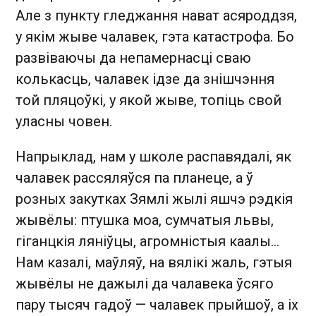
Але з пункту гледжання нават асяроддзя,
у якім жыве чалавек, гэта катастрофа. Бо
развіваючы да непамернасці сваю
колькасць, чалавек ідзе да знішчэння
той пляцоўкі, у якой жыве, топіць свой
уласны човен.
Напрыклад, нам у школе распавядалі, як
чалавек рассяляўся па планеце, а ў
розных закутках Зямлі жылі яшчэ рэдкія
жывёлы: птушка моа, сумчатыя львы,
гіганцкія ляніўцы, агромністыя каалы…
Нам казалі, маўляў, на вялікі жаль, гэтыя
жывёлы не дажылі да чалавека ўсяго
пару тысяч гадоў — чалавек прыйшоў, а іх