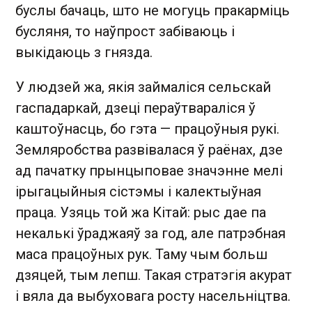
буслы бачаць, што не могуць пракарміць
бусляня, то наўпрост забіваюць і
выкідаюць з гнязда.
У людзей жа, якія займаліся сельскай
гаспадаркай, дзеці пераўтвараліся ў
каштоўнасць, бо гэта — працоўныя рукі.
Земляробства развівалася ў раёнах, дзе
ад пачатку прынцыповае значэнне мелі
ірыгацыйныя сістэмы і калектыўная
праца. Узяць той жа Кітай: рыс дае па
некалькі ўраджаяў за год, але патрэбная
маса працоўных рук. Таму чым больш
дзяцей, тым лепш. Такая стратэгія акурат
і вяла да выбуховага росту насельніцтва.