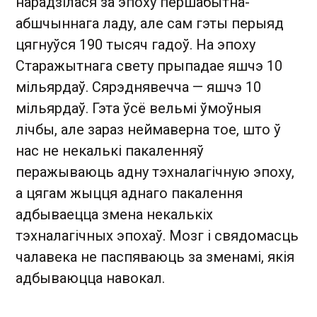
нарадзілася за эпоху першабытна-
абшчыннага ладу, але сам гэты перыяд
цягнуўся 190 тысяч гадоў. На эпоху
Старажытнага свету прыпадае яшчэ 10
мільярдаў. Сярэднявечча — яшчэ 10
мільярдаў. Гэта ўсё вельмі ўмоўныя
лічбы, але зараз неймаверна тое, што ў
нас не некалькі пакаленняў
перажываюць адну тэхналагічную эпоху,
а цягам жыцця аднаго пакалення
адбываецца змена некалькіх
тэхналагічных эпохаў. Мозг і свядомасць
чалавека не паспяваюць за зменамі, якія
адбываюцца навокал.