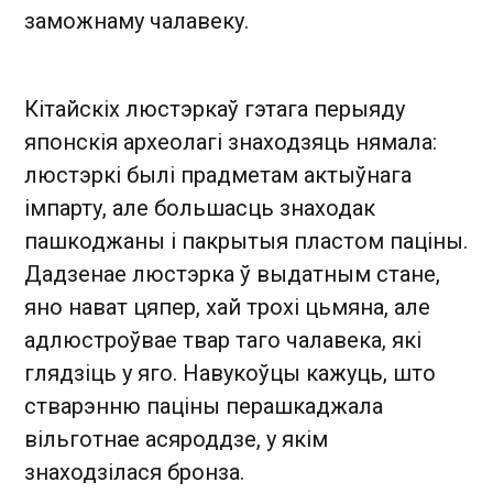
заможнаму чалавеку.
Кітайскіх люстэркаў гэтага перыяду
японскія археолагі знаходзяць нямала:
люстэркі былі прадметам актыўнага
імпарту, але большасць знаходак
пашкоджаны і пакрытыя пластом паціны.
Дадзенае люстэрка ў выдатным стане,
яно нават цяпер, хай трохі цьмяна, але
адлюстроўвае твар таго чалавека, які
глядзіць у яго. Навукоўцы кажуць, што
стварэнню паціны перашкаджала
вільготнае асяроддзе, у якім
знаходзілася бронза.