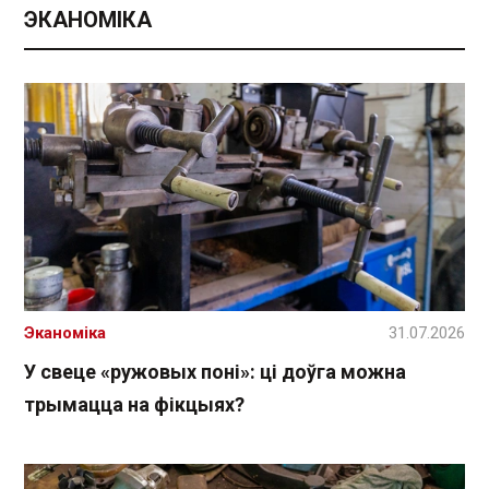
ЭКАНОМІКА
Эканоміка
31.07.2026
У свеце «ружовых поні»: ці доўга можна
трымацца на фікцыях?