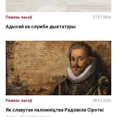
Повязь часоў
27.07.2026
Адысей на службе дыктатуры
Повязь часоў
08.07.2026
Як славутае паломніцтва Радзівіла Сіроткі