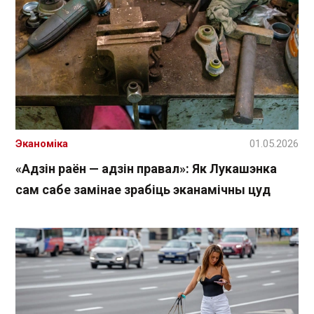
Эканоміка
01.05.2026
«Адзін раён — адзін правал»: Як Лукашэнка
сам сабе замінае зрабіць эканамічны цуд