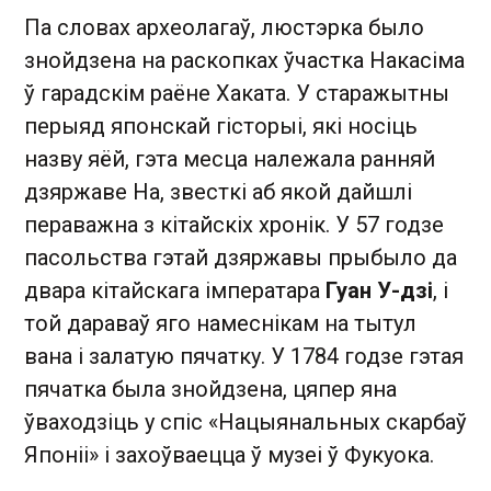
Па словах археолагаў, люстэрка было
знойдзена на раскопках ўчастка Накасіма
ў гарадскім раёне Хаката. У старажытны
перыяд японскай гісторыі, які носіць
назву яёй, гэта месца належала ранняй
дзяржаве На, звесткі аб якой дайшлі
пераважна з кітайскіх хронік. У 57 годзе
пасольства гэтай дзяржавы прыбыло да
двара кітайскага імператара
Гуан У-дзі
, і
той дараваў яго намеснікам на тытул
вана і залатую пячатку. У 1784 годзе гэтая
пячатка была знойдзена, цяпер яна
ўваходзіць у спіс «Нацыянальных скарбаў
Японіі» і захоўваецца ў музеі ў Фукуока.