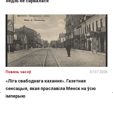
ледзь не сарвалася
Повязь часоў
07.07.2026
«Ліга свабоднага кахання». Газетная
сенсацыя, якая праславіла Менск на ўсю
імперыю
Спасылка без VPN