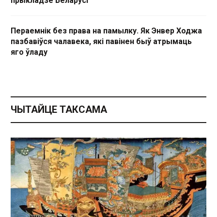
прыкладзе Беларусі
Пераемнік без права на памылку. Як Энвер Ходжа
пазбавіўся чалавека, які павінен быў атрымаць
яго ўладу
ЧЫТАЙЦЕ ТАКСАМА