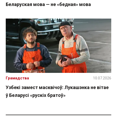
Беларуская мова — не «бедная» мова
Грамадства
10.07.2026
Узбекі замест масквічоў: Лукашэнка не вітае
ў Беларусі «рускіх братоў»