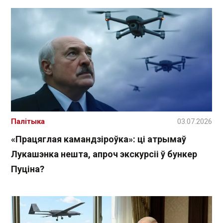
Палітыка
03.07.2026
«Працяглая камандзіроўка»: ці атрымаў
Лукашэнка нешта, апроч экскурсіі ў бункер
Пуціна?