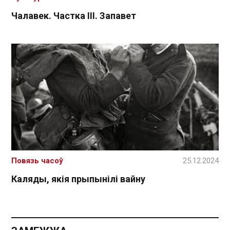
Чалавек. Частка ІІІ. Запавет
Повязь часоў
25.12.2024
Каляды, якія прыпынілі вайну