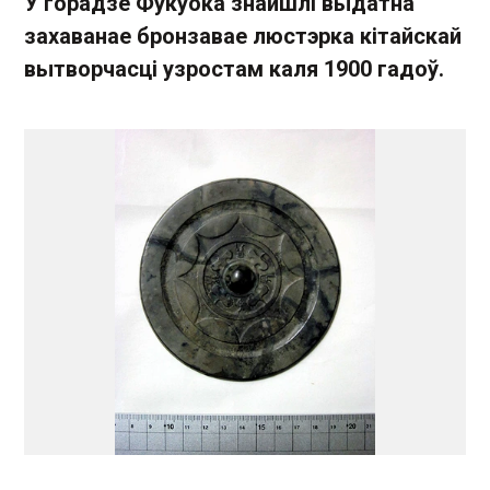
У горадзе Фукуока знайшлі выдатна
захаванае бронзавае люстэрка кітайскай
вытворчасці узростам каля 1900 гадоў.