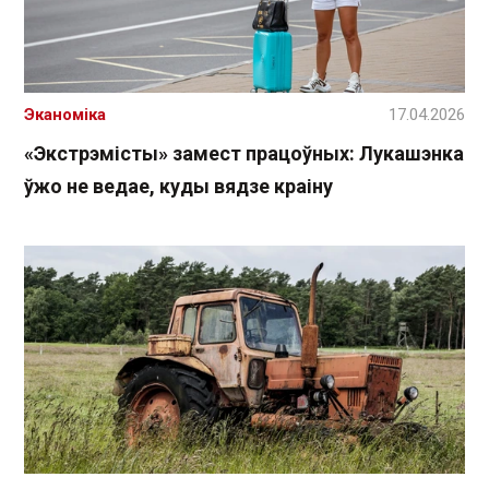
Эканоміка
17.04.2026
«Экстрэмісты» замест працоўных: Лукашэнка
ўжо не ведае, куды вядзе краіну