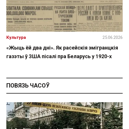
Культура
25.06.2026
«Жыць ёй два дні». Як расейскія эмігранцкія
газэты ў ЗША пісалі пра Беларусь у 1920-х
ПОВЯЗЬ ЧАСОЎ