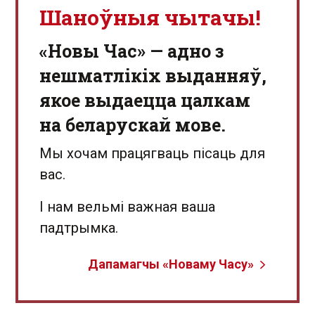
Шаноўныя чытачы!
«Новы Час» — адно з
нешматлікіх выданняў,
якое выдаецца цалкам
на беларускай мове.
Мы хочам працягваць пісаць для
вас.
І нам вельмі важная ваша
падтрымка.
Дапамагчы «Новаму Часу»