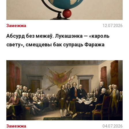
Замежжа
12.07.2026
Абсурд без межаў. Лукашэнка — «кароль
свету», смеццевы бак супраць Фаража
Замежжа
04.07.2026