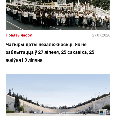
Повязь часоў
27.07.2026
Чатыры даты незалежнасьці. Як не
заблытацца ў 27 ліпеня, 25 сакавіка, 25
жніўня і 3 ліпеня