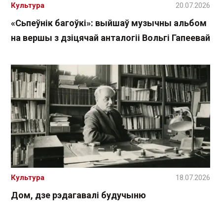
Культура
20.07.2026
«Сьпеўнік багоўкі»: выйшаў музычны альбом
на вершы з дзіцячай анталогіі Вольгі Гапеевай
Культура
18.07.2026
Дом, дзе рэдагавалі будучыню