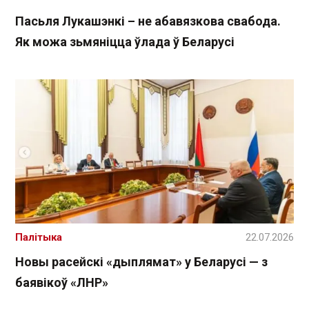
Пасьля Лукашэнкі – не абавязкова свабода.
Як можа зьмяніцца ўлада ў Беларусі
Палітыка
22.07.2026
Новы расейскі «дыплямат» у Беларусі — з
баявікоў «ЛНР»