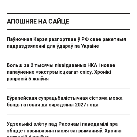
АПОШНЯЕ НА САЙЦЕ
Паўночная Карэя разгортвае ў РФ свае ракетныя
падраздзяленні для ўдараў па Украіне
Больш за 2 тысячы ліквідаваных НКА і новае
папаўненне «экстрэмісцкага» спісу. Хронікі
рэпрэсій 5 жніўня
Еўрапейская супрацьбалістычная сістэма можа
быць гатовая да сярэдзіны 2027 года
Удзельнікі злёту пад Расонамі паведамілі пра
збіццё і прыніжэнні пасля затрыманняў. Хронікі