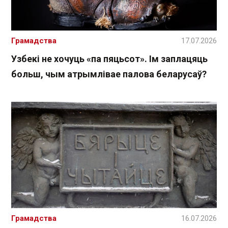
Грамадства
17.07.2026
Узбекі не хочуць «па пяцьсот». Ім заплацяць
больш, чым атрымлівае палова беларусаў?
Грамадства
16.07.2026