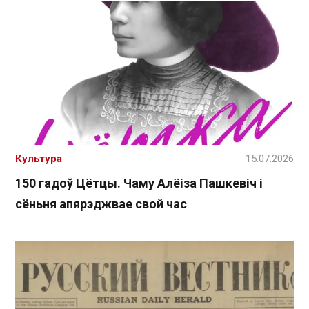
Культура
15.07.2026
150 гадоў Цётцы. Чаму Алёіза Пашкевіч і
сёньня апярэджвае свой час