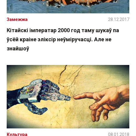
Замежжа
28.12.2017
Кітайскі імператар 2000 год таму шукаў па
ўсёй краіне эліксір неўміручасці. Але не
знайшоў
Культура
08.01.2018