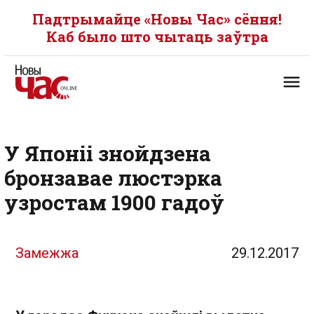
Падтрымайце «Новы Час» сёння!
Каб было што чытаць заўтра
У Японіі знойдзена
бронзавае люстэрка
узростам 1900 гадоў
Замежжа
29.12.2017