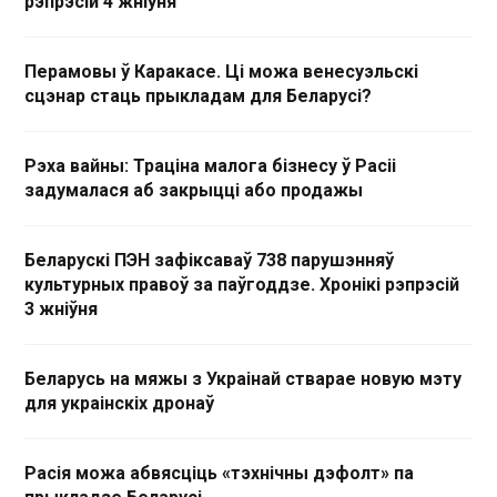
рэпрэсій 4 жніўня
Перамовы ў Каракасе. Ці можа венесуэльскі
сцэнар стаць прыкладам для Беларусі?
Рэха вайны: Траціна малога бізнесу ў Расіі
задумалася аб закрыцці або продажы
Беларускі ПЭН зафіксаваў 738 парушэнняў
культурных правоў за паўгоддзе. Хронікі рэпрэсій
3 жніўня
Беларусь на мяжы з Украінай стварае новую мэту
для украінскіх дронаў
Расія можа абвясціць «тэхнічны дэфолт» па