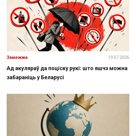
Замежжа
19.07.2026
Ад акуляраў да поціску рукі: што яшчэ можна
забараніць у Беларусі