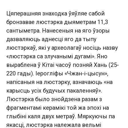
Цяперашняя знаходка ўяўляе сабой
бронзавае люстэрка дыяметрам 11,3
сантыметра. Нанесеныя на яго ўзоры
дазваляюць аднесці яго да тыпу
люстэркаў, які у археолагаў носіць назву
«люстэрка са злучанымі дугамі». Яно
выраблена ў Кітаі часоў позняй Хань (25-
220 гады). Іерогліфы «Чжан-і-цысун»,
напісаныя на люстэрку, азначаюць «на
карысць усіх будучых пакаленняў».
Люстэрка было знойдзена разам з
фрагментамі керамікі той жа эпохі на
глыбіні каля двух метраў. Мяркуючы па
якасці, люстэрка належала вельмі