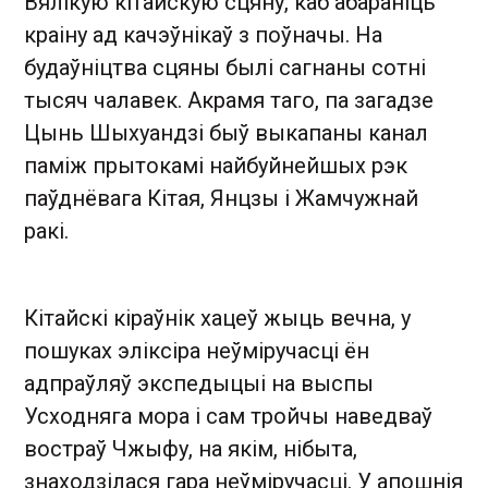
Вялікую кітайскую сцяну, каб абараніць
краіну ад качэўнікаў з поўначы. На
будаўніцтва сцяны былі сагнаны сотні
тысяч чалавек. Акрамя таго, па загадзе
Цынь Шыхуандзі быў выкапаны канал
паміж прытокамі найбуйнейшых рэк
паўднёвага Кітая, Янцзы і Жамчужнай
ракі.
Кітайскі кіраўнік хацеў жыць вечна, у
пошуках эліксіра неўміручасці ён
адпраўляў экспедыцыі на выспы
Усходняга мора і сам тройчы наведваў
востраў Чжыфу, на якім, нібыта,
знаходзілася гара неўміручасці. У апошнія