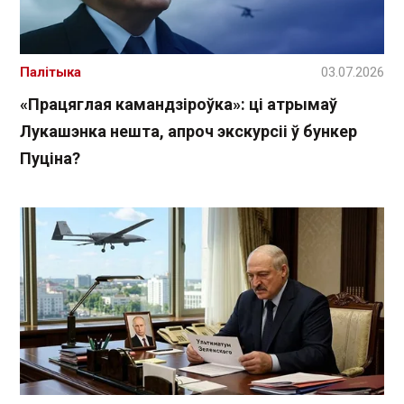
Палітыка
03.07.2026
«Працяглая камандзіроўка»: ці атрымаў
Лукашэнка нешта, апроч экскурсіі ў бункер
Пуціна?