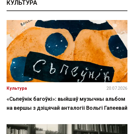
КУЛЬТУРА
Культура
20.07.2026
«Сьпеўнік багоўкі»: выйшаў музычны альбом
на вершы з дзіцячай анталогіі Вольгі Гапеевай