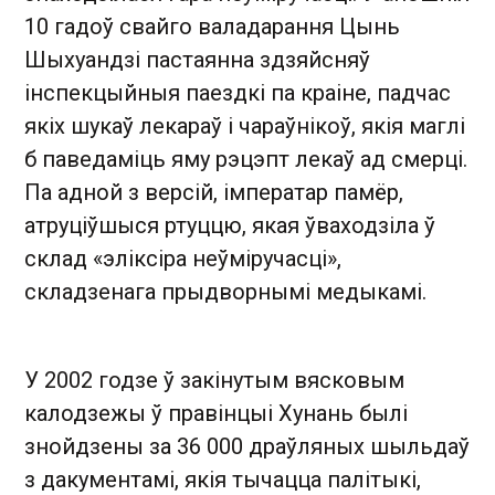
10 гадоў свайго валадарання Цынь
Шыхуандзі пастаянна здзяйсняў
інспекцыйныя паездкі па краіне, падчас
якіх шукаў лекараў і чараўнікоў, якія маглі
б паведаміць яму рэцэпт лекаў ад смерці.
Па адной з версій, імператар памёр,
атруціўшыся ртуццю, якая ўваходзіла ў
склад «эліксіра неўміручасці»,
складзенага прыдворнымі медыкамі.
У 2002 годзе ў закінутым вясковым
калодзежы ў правінцыі Хунань былі
знойдзены за 36 000 драўляных шыльдаў
з дакументамі, якія тычацца палітыкі,