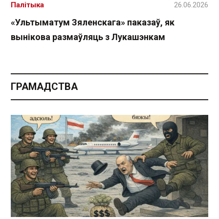
Палітыка
26.06.2026
«Ультыматум Зяленскага» паказаў, як
вынікова размаўляць з Лукашэнкам
ГРАМАДСТВА