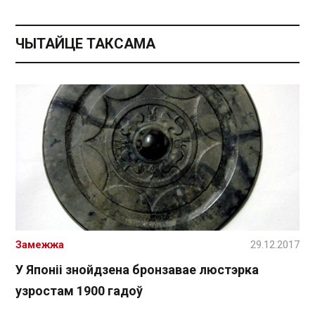
ЧЫТАЙЦЕ ТАКСАМА
Замежжа
29.12.2017
У Японіі знойдзена бронзавае люстэрка
узростам 1900 гадоў