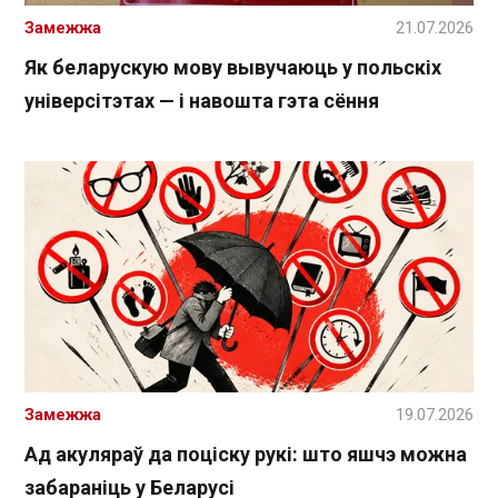
Замежжа
21.07.2026
Як беларускую мову вывучаюць у польскіх
універсітэтах — і навошта гэта сёння
Замежжа
19.07.2026
Ад акуляраў да поціску рукі: што яшчэ можна
забараніць у Беларусі