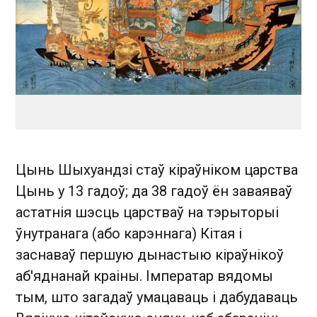
Цынь Шыхуандзі стаў кіраўніком царства
Цынь у 13 гадоў; да 38 гадоў ён заваяваў
астатнія шэсць царстваў на тэрыторыі
ўнутранага (або карэннага) Кітая і
заснаваў першую дынастыю кіраўнікоў
аб'яднанай краіны. Імператар вядомы
тым, што загадаў умацаваць і дабудаваць