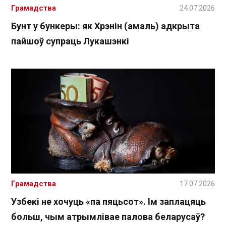
Грамадства
24.07.2026
Бунт у бункеры: як Хрэнін (амаль) адкрыта
пайшоў супраць Лукашэнкі
Грамадства
17.07.2026
Узбекі не хочуць «па пяцьсот». Ім заплацяць
больш, чым атрымлівае палова беларусаў?