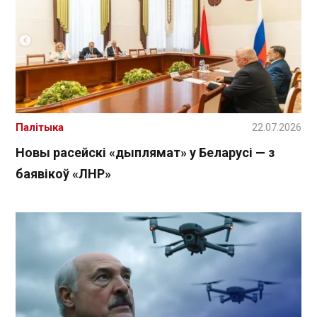
Палітыка
22.07.2026
Новы расейскі «дыплямат» у Беларусі — з
баявікоў «ЛНР»