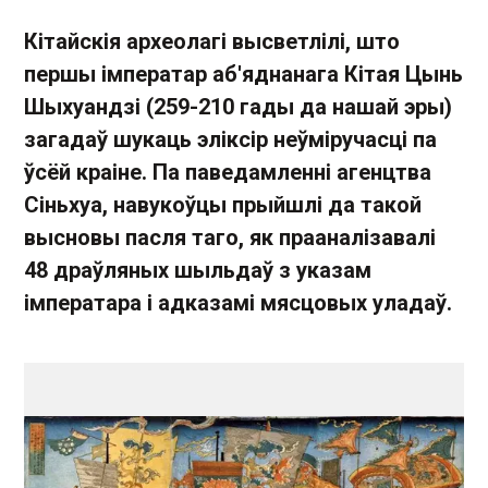
Кітайскія археолагі высветлілі, што
першы імператар аб'яднанага Кітая Цынь
Шыхуандзі (259-210 гады да нашай эры)
загадаў шукаць эліксір неўміручасці па
ўсёй краіне. Па паведамленні агенцтва
Сіньхуа, навукоўцы прыйшлі да такой
высновы пасля таго, як прааналізавалі
48 драўляных шыльдаў з указам
імператара і адказамі мясцовых уладаў.