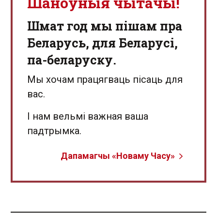
Шаноўныя чытачы!
Шмат год мы пішам пра
Беларусь, для Беларусі,
па-беларуску.
Мы хочам працягваць пісаць для
вас.
І нам вельмі важная ваша
падтрымка.
Дапамагчы «Новаму Часу»