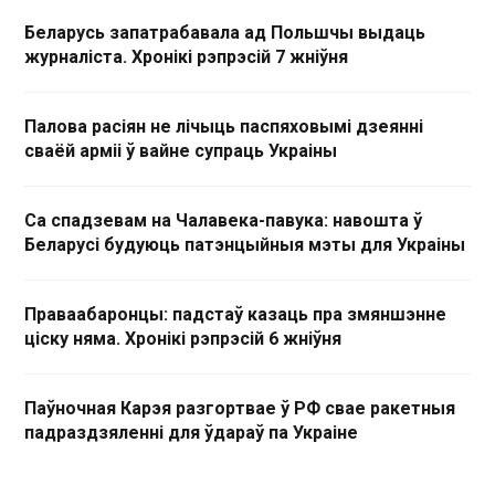
Беларусь запатрабавала ад Польшчы выдаць
журналіста. Хронікі рэпрэсій 7 жніўня
Палова расіян не лічыць паспяховымі дзеянні
сваёй арміі ў вайне супраць Украіны
Са спадзевам на Чалавека-павука: навошта ў
Беларусі будуюць патэнцыйныя мэты для Украіны
Праваабаронцы: падстаў казаць пра змяншэнне
ціску няма. Хронікі рэпрэсій 6 жніўня
Паўночная Карэя разгортвае ў РФ свае ракетныя
падраздзяленні для ўдараў па Украіне