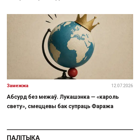
Замежжа
12.07.2026
Абсурд без межаў. Лукашэнка — «кароль
свету», смеццевы бак супраць Фаража
ПАЛІТЫКА