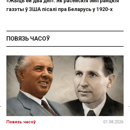
«Жыць ёй два дні». Як расейскія эмігранцкія
газэты ў ЗША пісалі пра Беларусь у 1920-х
ПОВЯЗЬ ЧАСОЎ
Спасылка без VPN
Повязь часоў
01.08.2026