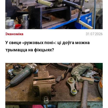
Эканоміка
31.07.2026
У свеце «ружовых поні»: ці доўга можна
трымацца на фікцыях?