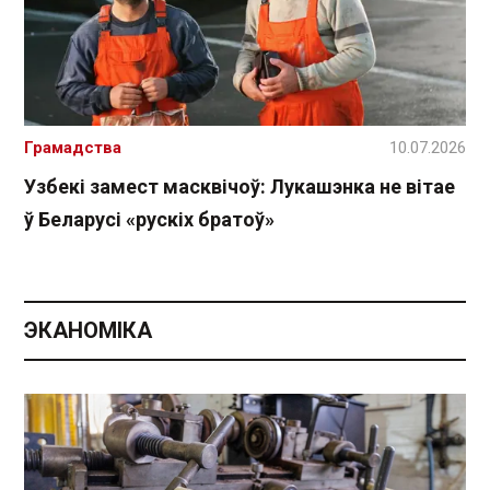
Грамадства
10.07.2026
Узбекі замест масквічоў: Лукашэнка не вітае
ў Беларусі «рускіх братоў»
ЭКАНОМІКА