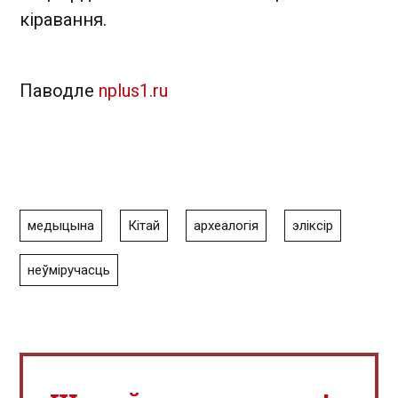
кіравання.
Паводле
nplus1.ru
медыцына
Кітай
археалогія
эліксір
неўміручасць