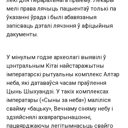
лекі для пераральнага прыёму. Лекары
мелі права лячыць пацыентаў толькі па
ўказанні ўрада і былі абавязаныя
запісваць дэталі лячэння ў афіцыйныя
дакументы.
У мінулым годзе археолагі выявілі ў
цэнтральным Кітаі найстаражытны
імператарскі рытуальны комплекс Алтар
неба, які датаваўся часам праўлення
Цынь Шыхуандзі. У такіх комплексах
імператары («Сыны за неба») маліліся
свайму «бацьку», Вечнаму сіняму небу і
здзяйснялі ахвярапрынашэнні,
пацвярджаючы легітымнасьць свайго