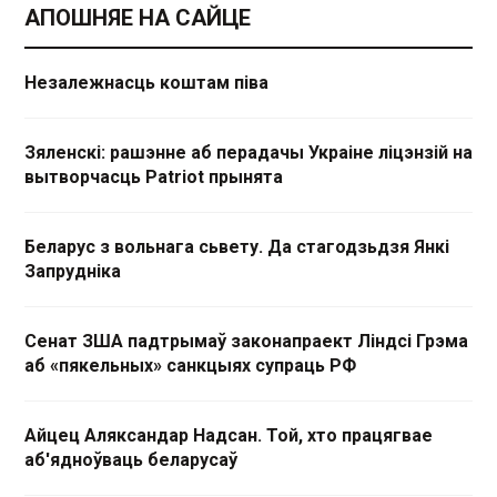
АПОШНЯЕ НА САЙЦЕ
Незалежнасць коштам піва
Зяленскі: рашэнне аб перадачы Украіне ліцэнзій на
вытворчасць Patriot прынята
Беларус з вольнага сьвету. Да стагодзьдзя Янкі
Запрудніка
Сенат ЗША падтрымаў законапраект Ліндсі Грэма
аб «пякельных» санкцыях супраць РФ
Айцец Аляксандар Надсан. Той, хто працягвае
аб'ядноўваць беларусаў