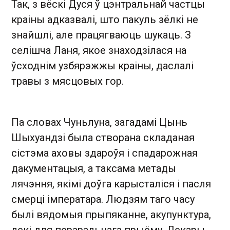
Так, з вёскі Дуся ў цэнтральнай частцы
краіны адказвалі, што пакуль зёлкі не
знайшлі, але працягваюць шукаць. З
селішча Ланя, якое знаходзілася на
ўсходнім узбярэжжы краіны, даслалі
травы з мясцовых гор.
Па словах Чуньлуна, загадамі Цынь
Шыхуандзі была створана складаная
сістэма аховы здароўя і спадарожная
дакументацыя, а таксама метады
лячэння, якімі доўга карысталіся і пасля
смерці імператара. Людзям таго часу
былі вядомыя прыпяканне, акупунктура,