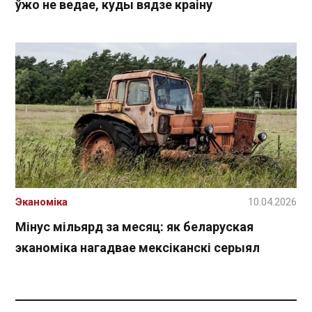
ўжо не ведае, куды вядзе краіну
Эканоміка
10.04.2026
Мінус мільярд за месяц: як беларуская
эканоміка нагадвае мексіканскі серыял