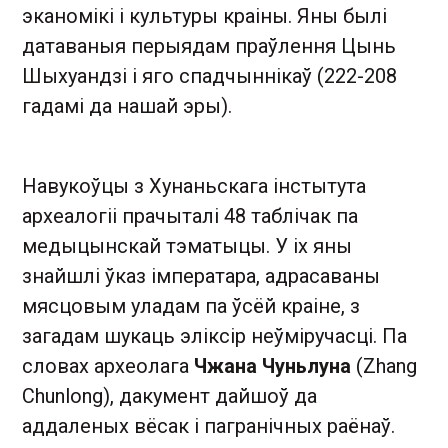
эканомікі і культуры краіны. Яны былі
датаваныя перыядам праўлення Цынь
Шыхуандзі і яго спадчыннікаў (222-208
гадамі да нашай эры).
Навукоўцы з Хунаньскага інстытута
археалогіі прачыталі 48 таблічак па
медыцынскай тэматыцы. У іх яны
знайшлі ўказ імператара, адрасаваны
мясцовым уладам па ўсёй краіне, з
загадам шукаць эліксір неўміручасці. Па
словах археолага
Чжана Чуньлуна
(Zhang
Chunlong), дакумент дайшоў да
аддаленых вёсак і пагранічных раёнаў.