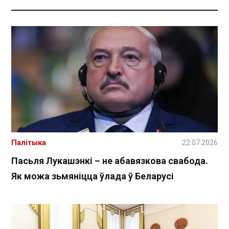
Палітыка
22.07.2026
Пасьля Лукашэнкі – не абавязкова свабода.
Як можа зьмяніцца ўлада ў Беларусі