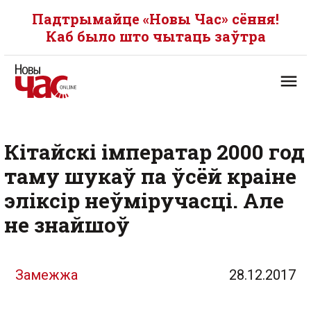
Падтрымайце «Новы Час» сёння!
Каб было што чытаць заўтра
Кітайскі імператар 2000 год
таму шукаў па ўсёй краіне
эліксір неўміручасці. Але
не знайшоў
Замежжа
28.12.2017