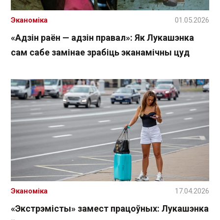
Эканоміка
01.05.2026
«Адзін раён — адзін правал»: Як Лукашэнка
сам сабе замінае зрабіць эканамічны цуд
Эканоміка
17.04.2026
«Экстрэмісты» замест працоўных: Лукашэнка