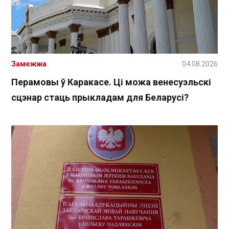
Замежжа
04.08.2026
Перамовы ў Каракасе. Ці можа венесуэльскі
сцэнар стаць прыкладам для Беларусі?