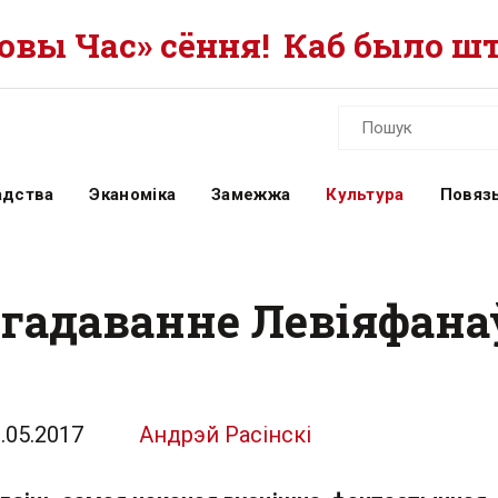
вы Час» сёння!
Каб было шт
адства
Эканоміка
Замежжа
Культура
Повязь
 гадаванне Левіяфана
.05.2017
Андрэй Расінскі