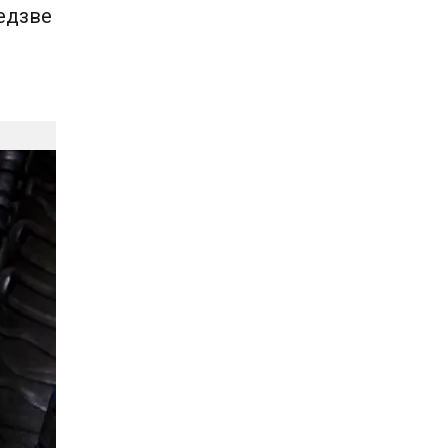
бедзве