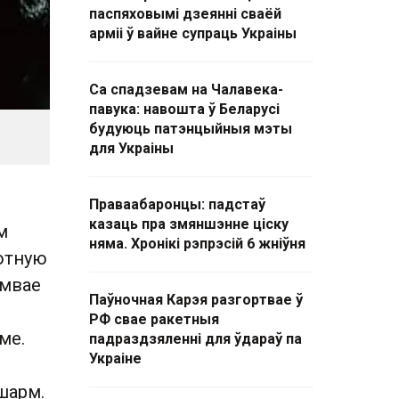
паспяховымі дзеянні сваёй
арміі ў вайне супраць Украіны
Са спадзевам на Чалавека-
павука: навошта ў Беларусі
будуюць патэнцыйныя мэты
для Украіны
Праваабаронцы: падстаў
казаць пра змяншэнне ціску
м
няма. Хронікі рэпрэсій 6 жніўня
зотную
омвае
Паўночная Карэя разгортвае ў
РФ свае ракетныя
ме.
падраздзяленні для ўдараў па
Украіне
шарм.