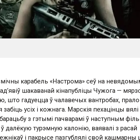
асмічны карабель «Настрома» сеў на невядомы
рад’явіў шакаванай кінапубліцы Чужога — мяр
ю, што гадуецца ў чалавечых вантробах, прал
я забіць усіх і кожнага. Марскія пехацінцы вялі
арацьбу з гэтымі пачварамі ў наступным філь
ў далёкую турэмную калонію, ваявалі з расай
ежнікаў і пакрысе пазгублялі свой кашмарны 