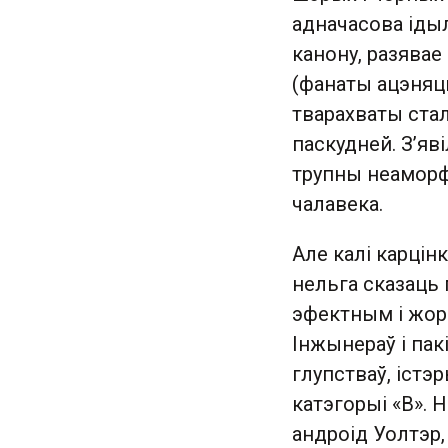
адначасова ідыл
канону, разява
(фанаты ацэняць
тварахваты стал
паскудней. З’яв
трупны неаморф,
чалавека.
Але калі карцін
нельга сказаць 
эфектным і жор
Інжынераў і пак
глупстваў, істэ
катэгорыі «В».
андроід Уолтэр