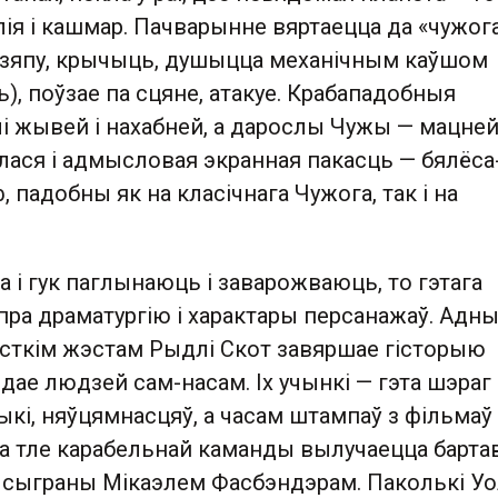
ія і кашмар. Пачварынне вяртаецца да «чужог
е зяпу, крычыць, душыцца механічным каўшом
), поўзае па сцяне, атакуе. Крабападобныя
і жывей і нахабней, а дарослы Чужы — мацней
ілася і адмысловая экранная пакасць — бялёса
 падобны як на класічнага Чужога, так і на
ка і гук паглынаюць і заварожваюць, то гэтага
пра драматургію і характары персанажаў. Адн
сткім жэстам Рыдлі Скот завяршае гісторыю
ідае людзей сам-насам. Іх учынкі — гэта шэраг
рыкі, няўцямнасцяў, а часам штампаў з фільмаў
 На тле карабельнай каманды вылучаецца барт
, сыграны Мікаэлем Фасбэндэрам. Паколькі У