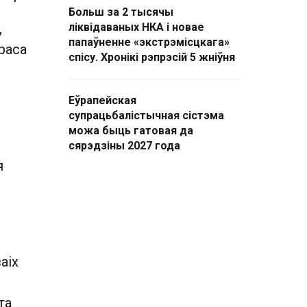
Больш за 2 тысячы
,
ліквідаваных НКА і новае
папаўненне «экстрэмісцкага»
раса
спісу. Хронікі рэпрэсій 5 жніўня
Еўрапейская
супрацьбалістычная сістэма
можа быць гатовая да
сярэдзіны 2027 года
я
аіх
та