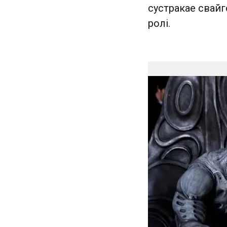
сустракае свайг
ролі.