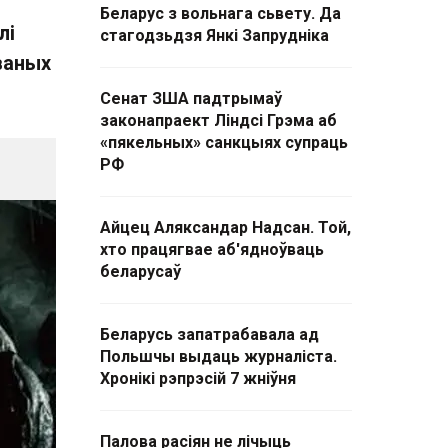
Беларус з вольнага сьвету. Да
лі
стагодзьдзя Янкі Запрудніка
ваных
Сенат ЗША падтрымаў
законапраект Ліндсі Грэма аб
«пякельных» санкцыях супраць
РФ
Айцец Аляксандар Надсан. Той,
хто працягвае аб'ядноўваць
беларусаў
Беларусь запатрабавала ад
Польшчы выдаць журналіста.
Хронікі рэпрэсій 7 жніўня
Палова расіян не лічыць