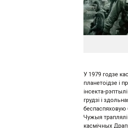
У 1979 годзе к
планетоідзе і п
інсекта-рэптылі
грудзі і здольна
беспаспяховую б
Чужыя траплялі 
касмічных Драп