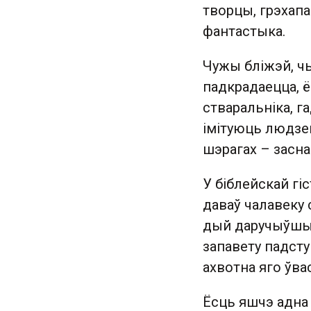
творцы, грэхапа
фантастыка.
Чужы бліжэй, ч
падкрадаецца, ё
стваральніка, г
імітуюць людзей
шэрагах – засна
У біблейскай гіс
даваў чалавеку 
дый даручыўшы 
запавету падсту
ахвотна яго ўвас
Ёсць яшчэ адна