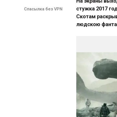
На экраны выхо
стужка 2017 го
Спасылка без VPN
Скотам раскрыв
людcкою фантаз