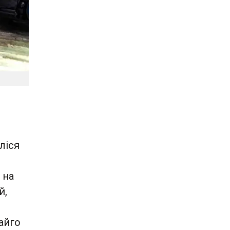
ліся
 на
й,
айго