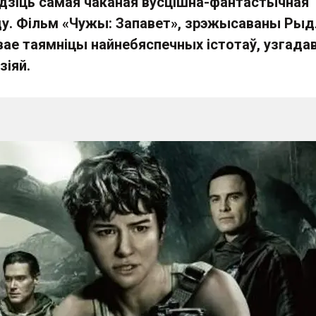
дзіць самая чаканая вусцішна-фантастычная
ду. Фільм «Чужы: Запавет», зрэжысаваны Рыд
ае таямніцы найнебяспечных істотаў, узгада
іяй.