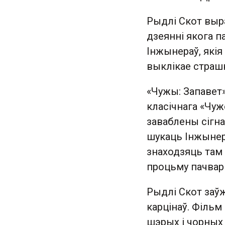
Рыдлі Скот выр
дзеянні якога п
Інжынераў, якія
выклікае стра
«Чужы: Запавет»
класічнага «Чуж
заваблены сігна
шукаць Інжынера
знаходзяць там 
процьму пачвар
Рыдлі Скот заўж
карцінаў. Фільм
шэрых і чорных 