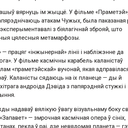
ашыў вярнуць ім жыццё. У фільме «Праметэй»
апярэднічаюць атакам Чужых, была паказаная 
 эксперыментавалі з біялагічнай зброяй, што
шныя цялесныя метамарфозы.
 — працяг «інжынернай» лініі і набліжэнне да
ога». У фільме касмічны карабель каланістаў
лам «праметэйскай» вучонай, якая адправілас
ў. Каланісты сядаюць на іх планеце — ды й
хітрага андроіда Дэвіда з папярэдняй стужкі і
ыння.
ды надаваў вялікую ўвагу візуальнаму боку св
 «Запавет» — змрочная касмічная опера ў сініх,
танах, пекла ў раі, дзе невядомая планета — гэ