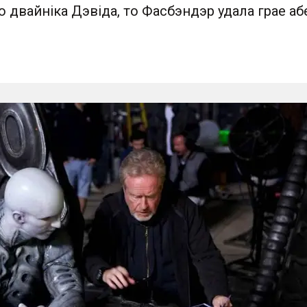
о двайніка Дэвіда, то Фасбэндэр удала грае а