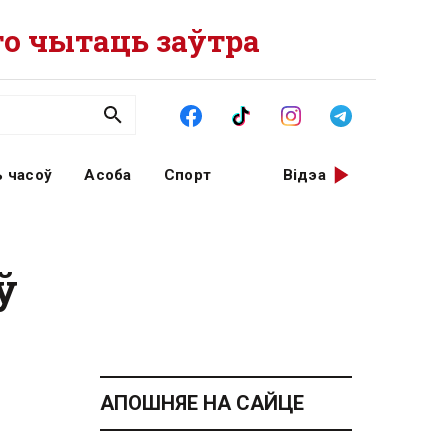
о чытаць заўтра
 часоў
Асоба
Спорт
Відэа
ў
АПОШНЯЕ НА САЙЦЕ