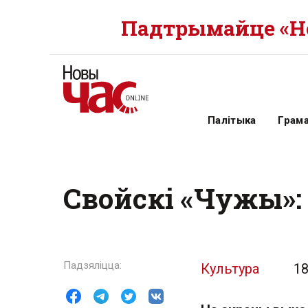
Падтрымайце «Но
Палітыка
Грам
Свойскі «Чужы»:
Культура
18