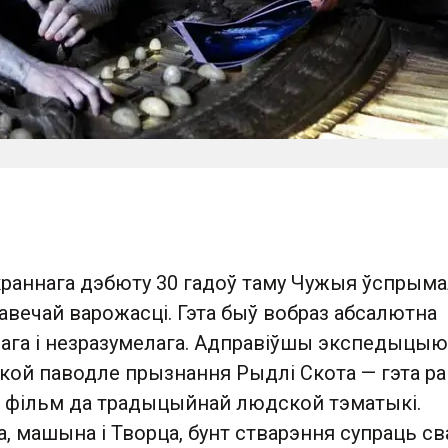
краннага дэбюту 30 гадоў таму Чужыя ўспрыма
авечай варожасці. Гэта быў вобраз абсалютна
нага і незразумелага. Адправіўшы экспедыцыю
якой паводле прызнання Рыдлі Скота — гэта ра
 фільм да традыцыйнай людской тэматыкі.
а, машына і Творца, бунт стварэння супраць св