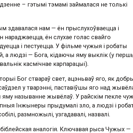
дзенне – гэтымі тэмамі займалася не толькі
ым здавалася нам — ён прыслухоўваецца і
н нараджаецца, ён слухае голас свайго
адуецца і пестуецца. У фільме чужыя і робаты
, а людзі — Бога, кідаючы яму выклік (у перш
вальнік касмічнае карпарацыі).
торыі Бог ствараў свет, ацэньваў яго, як добры
саўдзел у тварэнні, паставіўшы яго над жывёл
яму называнне жывёлаў. У райскім пекле чу
пныя Інжынеры прыдумалі зло, а людзі і роба
обілі, размножылі, узгадавалі, назвалі.
 біблейская аналогія. Ключавая рыса Чужых —