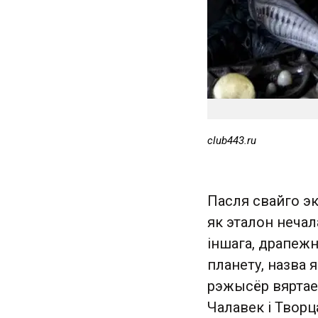
club443.ru
Пасля свайго э
як эталон нечал
іншага, драпеж
планету, назва 
рэжысёр вяртае
Чалавек і Творц