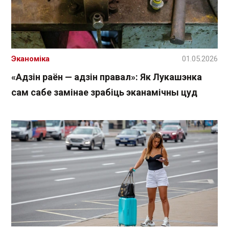
Эканоміка
01.05.2026
«Адзін раён — адзін правал»: Як Лукашэнка
сам сабе замінае зрабіць эканамічны цуд