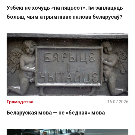
Узбекі не хочуць «па пяцьсот». Ім заплацяць
больш, чым атрымлівае палова беларусаў?
Грамадства
16.07.2026
Беларуская мова — не «бедная» мова