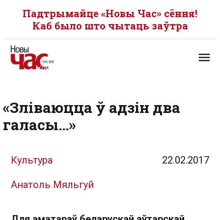
Падтрымайце «Новы Час» сёння!
Каб было што чытаць заўтра
«Зліваюцца ў адзін два
галасы…»
Культура
22.02.2017
Анатоль Мяльгуй
Для аматараў беларускай аўтарскай