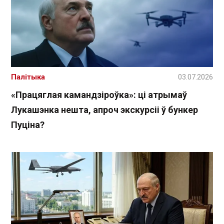
Палітыка
03.07.2026
«Працяглая камандзіроўка»: ці атрымаў
Лукашэнка нешта, апроч экскурсіі ў бункер
Пуціна?