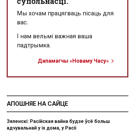
супольнасці.
Мы хочам працягваць пісаць для
вас.
І нам вельмі важная ваша
падтрымка.
Дапамагчы «Новаму Часу»
АПОШНЯЕ НА САЙЦЕ
Зяленскі: Расійская вайна будзе ўсё больш
адчувальнай у іх дома, у Расіі