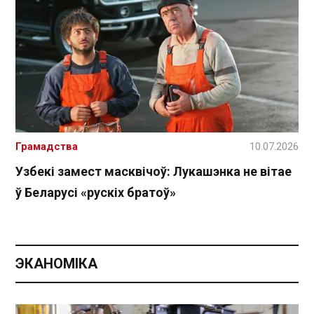
Грамадства
10.07.2026
Узбекі замест масквічоў: Лукашэнка не вітае
ў Беларусі «рускіх братоў»
ЭКАНОМІКА