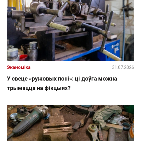
Эканоміка
31.07.2026
У свеце «ружовых поні»: ці доўга можна
трымацца на фікцыях?