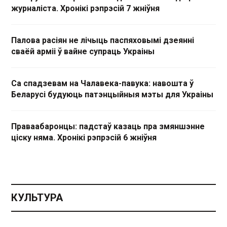
журналіста. Хронікі рэпрэсій 7 жніўня
Палова расіян не лічыць паспяховымі дзеянні
сваёй арміі ў вайне супраць Украіны
Са спадзевам на Чалавека-павука: навошта ў
Беларусі будуюць патэнцыйныя мэты для Украіны
Праваабаронцы: падстаў казаць пра змяншэнне
ціску няма. Хронікі рэпрэсій 6 жніўня
КУЛЬТУРА