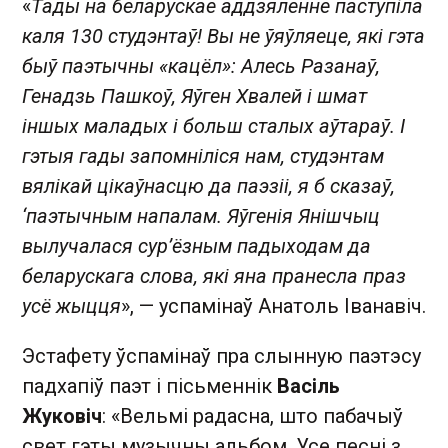
«
Тады на беларускае аддзяленне паступіла
каля 130 студэнтаў! Вы не ўяўляеце, які гэта
быў паэтычны «кацёл»: Алесь Разанаў,
Генадзь Пашкоў, Яўген Хвалей і шмат
іншых маладых і больш сталых аўтараў. І
гэтыя гады запомніліся нам, студэнтам
вялікай цікаўнасцю да паэзіі, я б сказаў,
‘паэтычным напалам. Яўгенія Янішчыц
вылучалася сур’ёзным падыходам да
беларускага слова, які яна пранесла праз
усё жыцця
», — успамінаў Анатоль Іванавіч.
Эстафету ўспамінаў пра слынную паэтэсу
падхапіў паэт і пісьменнік
Васіль
Жуковіч
: «Вельмі радасна, што пабачыў
свет гэты музычны альбом. Усе песні з