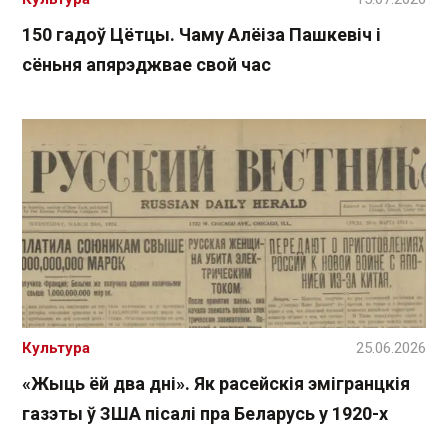
150 гадоў Цётцы. Чаму Алёіза Пашкевіч і
сёньня апярэджвае свой час
Культура
25.06.2026
«Жыць ёй два дні». Як расейскія эмігранцкія
газэты ў ЗША пісалі пра Беларусь у 1920-х