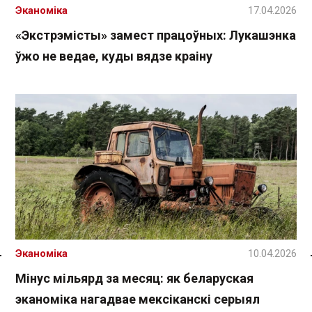
Эканоміка
17.04.2026
«Экстрэмісты» замест працоўных: Лукашэнка
ўжо не ведае, куды вядзе краіну
Эканоміка
10.04.2026
Спасылка без VPN
Мінус мільярд за месяц: як беларуская
эканоміка нагадвае мексіканскі серыял