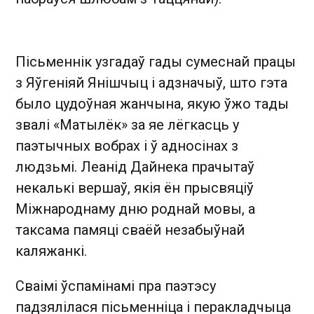
Пісьменнік узгадаў гады сумеснай працы
з Яўгеніяй Янішчыц і адзначыў, што гэта
было цудоўная жанчына, якую ўжо тады
звалі «Матылёк» за яе лёгкасць у
паэтычных вобрах і ў адносінах з
людзьмі. Леанід Дайнека прачытаў
некалькі вершаў, якія ён прысвяціў
Міжнароднаму дню роднай мовы, а
таксама памяці сваёй незабыўнай
каляжанкі.
Сваімі ўспамінамі пра паэтэсу
падзялілася пісьменніца і перакладчыца