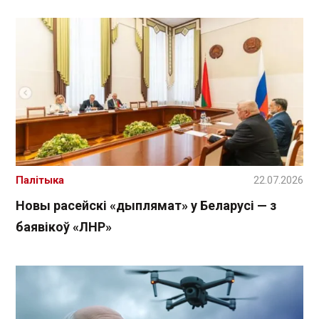
Палітыка
22.07.2026
Новы расейскі «дыплямат» у Беларусі — з
баявікоў «ЛНР»