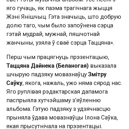
яго гучаць, як паэма трагічнага жыцця
Жэні Янішчыц. Гэта значыць, што добрую
долю таго, чым было запоўнена сэрца
гэтай мудрай, мужнай, пяшчотнай
жанчыны, узяла ў сваё сэрца Таццяна».
Перш чым працягнуць прэзентацыю,
Таццяна Дайнека (Беланогая)
выказала
шчырую падзяку мовазнаўцу
Змітру
Саўку
, якога, нажаль, ужо няма сярод нас.
Яго руплівая рэдактарская дапамога
паспрыяла хутчэйшаму з’яўленню
альбома. Гэтую падзяку з удзячнасцю
прыняла ўдава мовазнаўцы Ілона Саўка,
якая прысутнічала на прэзентацыі.