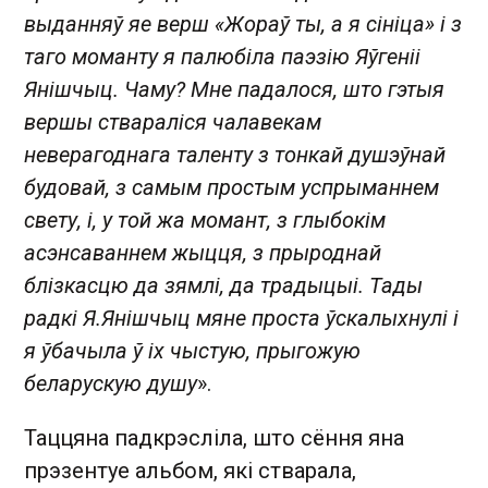
выданняў яе верш «Жораў ты, а я сініца» і з
таго моманту я палюбіла паэзію Яўгеніі
Янішчыц. Чаму? Мне падалося, што гэтыя
вершы ствараліся чалавекам
неверагоднага таленту з тонкай душэўнай
будовай, з самым простым успрыманнем
свету, і, у той жа момант, з глыбокім
асэнсаваннем жыцця, з прыроднай
блізкасцю да зямлі, да традыцыі. Тады
радкі Я.Янішчыц мяне проста ўскалыхнулі і
я ўбачыла ў іх чыстую, прыгожую
беларускую душу
».
Таццяна падкрэсліла, што сёння яна
прэзентуе альбом, які стварала,