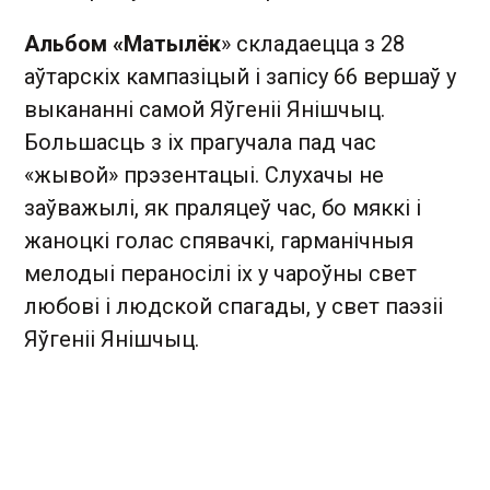
Альбом «Матылёк
» складаецца з 28
аўтарскіх кампазіцый і запісу 66 вершаў у
выкананні самой Яўгеніі Янішчыц.
Большасць з іх прагучала пад час
«жывой» прэзентацыі. Слухачы не
заўважылі, як праляцеў час, бо мяккі і
жаноцкі голас спявачкі, гарманічныя
мелодыі пераносілі іх у чароўны свет
любові і людской спагады, у свет паэзіі
Яўгеніі Янішчыц.