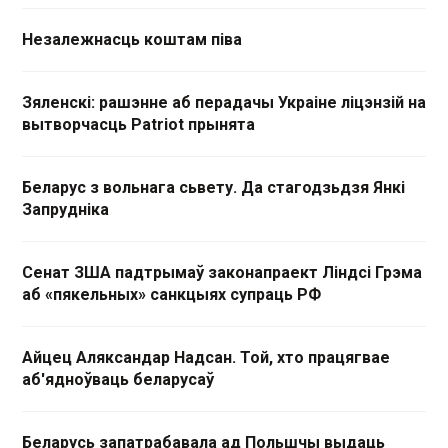
Незалежнасць коштам піва
Зяленскі: рашэнне аб перадачы Украіне ліцэнзій на
вытворчасць Patriot прынята
Беларус з вольнага сьвету. Да стагодзьдзя Янкі
Запрудніка
Сенат ЗША падтрымаў законапраект Ліндсі Грэма
аб «пякельных» санкцыях супраць РФ
Айцец Аляксандар Надсан. Той, хто працягвае
аб'ядноўваць беларусаў
Беларусь запатрабавала ад Польшчы выдаць