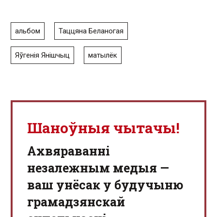
альбом
Таццяна Беланогая
Яўгенія Янішчыц
матылёк
Шаноўныя чытачы!
Aхвяраванні
незалежным медыя —
ваш унёсак у будучыню
грамадзянскай