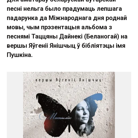
песні нельга было прадумаць лепшага
падарунка да Міжнароднага дня роднай
мовы, чым прэзентацыя альбома з
песнямі Таццяны Дайнекі (Беланогай) на
вершы Яўгеніі Янішчыц ў бібліятэцы імя
Пушкіна.