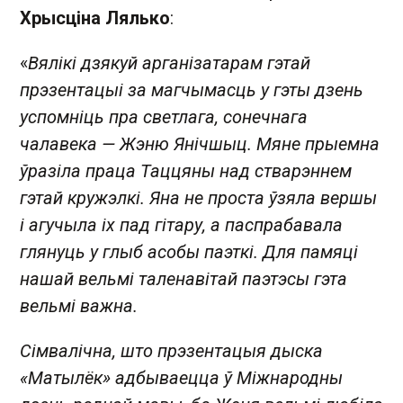
Хрысціна Лялько
:
«
Вялікі дзякуй арганізатарам гэтай
прэзентацыі за магчымасць у гэты дзень
успомніць пра светлага, сонечнага
чалавека — Жэню Янічшыц. Мяне прыемна
ўразіла праца Таццяны над стварэннем
гэтай кружэлкі. Яна не проста ўзяла вершы
і агучыла іх пад гітару, а паспрабавала
глянуць у глыб асобы паэткі. Для памяці
нашай вельмі таленавітай паэтэсы гэта
вельмі важна.
Сімвалічна, што прэзентацыя дыска
«Матылёк» адбываецца ў Міжнародны