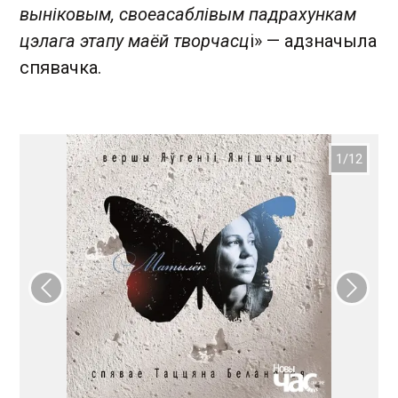
выніковым, своеасаблівым падрахункам
цэлага этапу маёй творчасц
і» — адзначыла
спявачка.
Папярэдні слайд
Наст