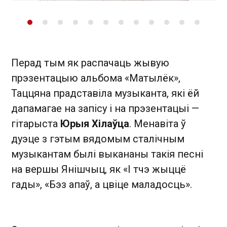
Перад тым як распачаць жывую
прэзентацыю альбома «Матылёк»,
Таццяна прадставіла музыканта, які ёй
дапамагае на запісу і на прэзентацыі —
гітарыста
Юрыя Хілаўца
. Менавіта ў
дуэце з гэтым вядомым сталічным
музыкантам былі выкананы такія песні
на вершы Янішчыц, як «І тчэ жыццё
гады», «Бэз апаў, а цвіце маладосць».