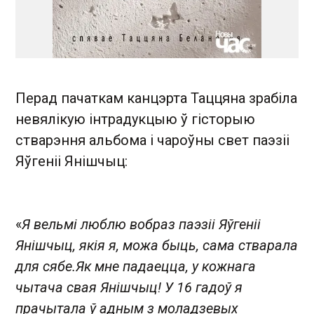
Перад пачаткам канцэрта Таццяна зрабіла
невялікую інтрадукцыю ў гісторыю
стварэння альбома і чароўны свет паэзіі
Яўгеніі Янішчыц:
«
Я вельмі люблю вобраз паэзіі Яўгеніі
Янішчыц, якія я, можа быць, сама стварала
для сябе.Як мне падаецца, у кожнага
чытача свая Янішчыц! У 16 гадоў я
прачытала ў адным з моладзевых