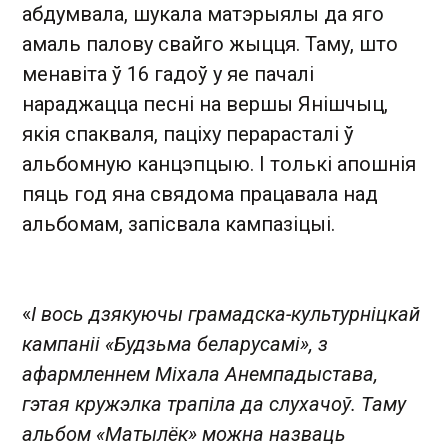
абдумвала, шукала матэрыялы да яго
амаль палову свайго жыцця. Таму, што
менавіта ў 16 гадоў у яе пачалі
нараджацца песні на вершы Янішчыц,
якія спакваля, паціху перарасталі ў
альбомную канцэпцыю. І толькі апошнія
пяць год яна свядома працавала над
альбомам, запісвала кампазіцыі.
«
І вось дзякуючы грамадска-культурніцкай
кампаніі «Будзьма беларусамі», з
афармленнем Міхала Анемпадыстава,
гэтая кружэлка трапіла да слухачоў. Таму
альбом «Матылёк» можна назваць