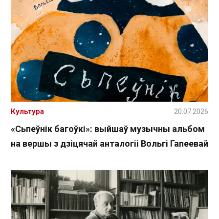
Культура
20.07.2026
«Сьпеўнік багоўкі»: выйшаў музычны альбом
на вершы з дзіцячай анталогіі Вольгі Гапеевай