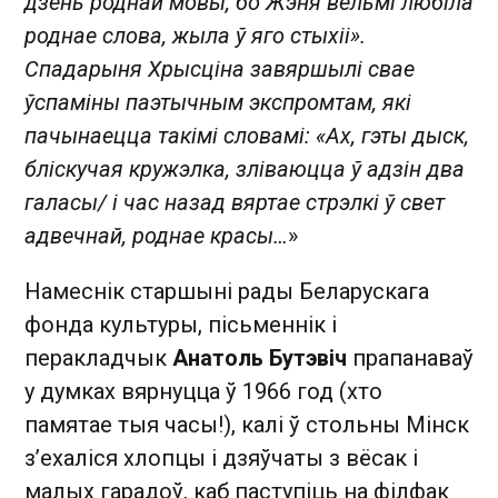
дзень роднай мовы, бо Жэня вельмі любіла
роднае слова, жыла ў яго стыхіі».
Спадарыня Хрысціна завяршылі свае
ўспаміны паэтычным экспромтам, які
пачынаецца такімі словамі: «Ах, гэты дыск,
бліскучая кружэлка, зліваюцца ў адзін два
галасы/ і час назад вяртае стрэлкі ў свет
адвечнай, роднае красы…
»
Намеснік старшыні рады Беларускага
фонда культуры, пісьменнік і
перакладчык
Анатоль Бутэвіч
прапанаваў
у думках вярнуцца ў 1966 год (хто
памятае тыя часы!), калі ў стольны Мінск
з’ехаліся хлопцы і дзяўчаты з вёсак і
малых гарадоў, каб паступіць на філфак