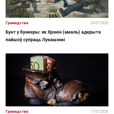
Грамадства
24.07.2026
Бунт у бункеры: як Хрэнін (амаль) адкрыта
пайшоў супраць Лукашэнкі
Грамадства
17.07.2026