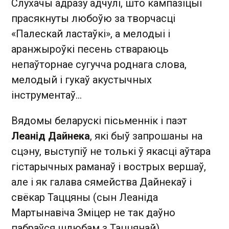
Слухачы адразу адчулі, што кампазіцыі
прасякнуты любоўю за творчасці
«Палескай ластаўкі», а мелодыі і
аранжыроўкі песень ствараюць
непаўторнае сугучча роднага слова,
мелодый і гукаў акустычных
інструментаў…
Вядомы беларускі пісьменнік і паэт
Леанід Дайнека
, які быў запрошаны на
сцэну, выступіў не толькі ў якасці аўтара
гістарычных раманаў і вострых вершаў,
але і як галава сямейства Дайнекаў і
свёкар Таццяны (сын Леаніда
Мартынавіча Зміцер не так даўно
пабраўся шлюбам з Таццянай).