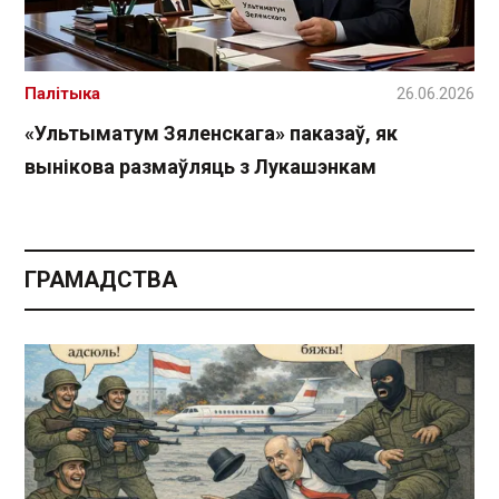
Палітыка
26.06.2026
«Ультыматум Зяленскага» паказаў, як
вынікова размаўляць з Лукашэнкам
ГРАМАДСТВА