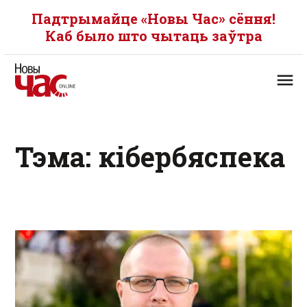
Падтрымайце «Новы Час» сёння!
Каб было што чытаць заўтра
Тэма: кібербяспека