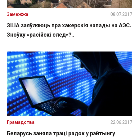
Замежжа
08.07.2017
ЗША заяўляюць пра хакерскія напады на АЭС.
Зноўку «расійскі след»?..
Грамадства
22.06.2017
Беларусь заняла трэці радок у рэйтынгу