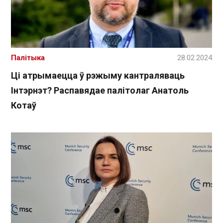
Палітыка
28.02.2024
Ці атрымаецца ў рэжыму кантраляваць
Інтэрнэт? Распавядае палітолаг Анатоль
Котаў