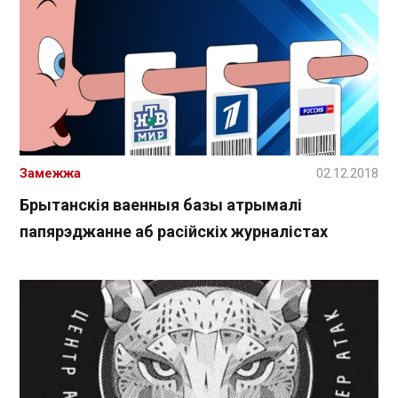
Замежжа
02.12.2018
Брытанскія ваенныя базы атрымалі
папярэджанне аб расійскіх журналістах