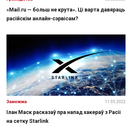
«Mail.ru — больш не крута». Ці варта давяраць
расійскім анлайн-сэрвісам?
Замежжа
11.05.2022
Ілан Маск расказаў пра напад хакераў з Расіі
на сетку Starlink