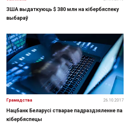
ЗША выдаткуюць $ 380 млн на кібербяспеку
выбараў
Грамадства
26.10.2017
Нацбанк Беларусі стварае падраздзяленне па
кібербяспецы