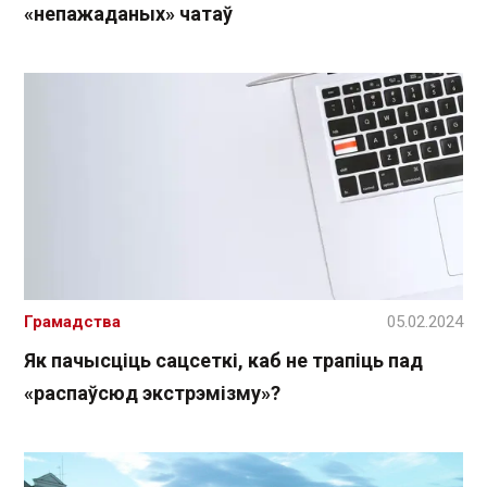
«непажаданых» чатаў
Грамадства
05.02.2024
Як пачысціць сацсеткі, каб не трапіць пад
«распаўсюд экстрэмізму»?