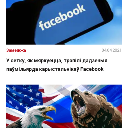
Замежжа
04.04.2021
У сетку, як мяркуецца, трапілі дадзеныя
паўмільярда карыстальнікаў Facebook