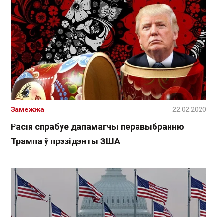
Замежжа
22.02.2020
Расія спрабуе дапамагчы перавыбранню
Трампа ў прэзідэнты ЗША