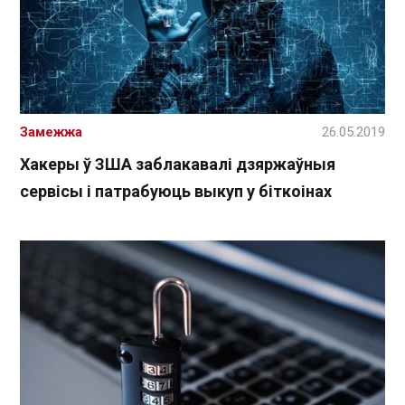
Замежжа
26.05.2019
Хакеры ў ЗША заблакавалі дзяржаўныя
сервісы і патрабуюць выкуп у біткоінах