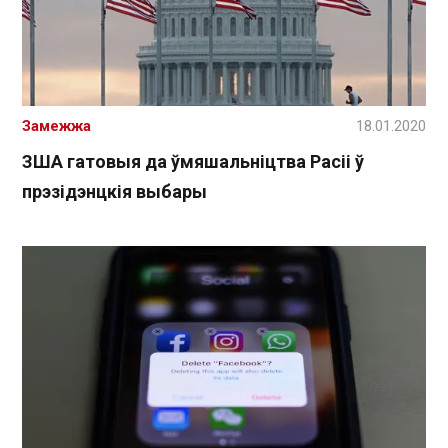
Замежжа
18.01.2020
ЗША гатовыя да ўмяшальніцтва Расіі ў
прэзідэнцкія выбары