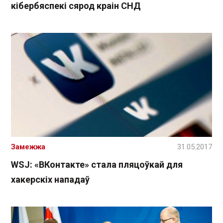
кібербяспекі сярод краін СНД
Замежжа
31.05.2017
WSJ: «ВКонтакте» стала пляцоўкай для
хакерскіх нападаў