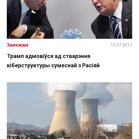
Замежжа
10.07.2017
Трамп адмовіўся ад стварэння
кіберструктуры сумеснай з Расіяй