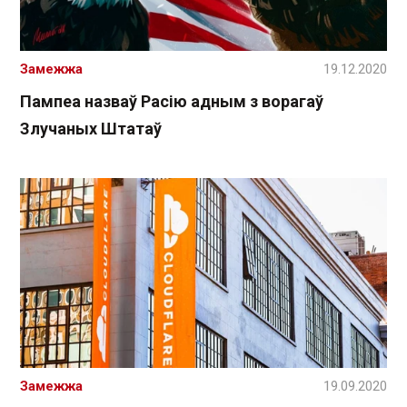
Замежжа
19.12.2020
Пампеа назваў Расію адным з ворагаў
Злучаных Штатаў
Замежжа
19.09.2020