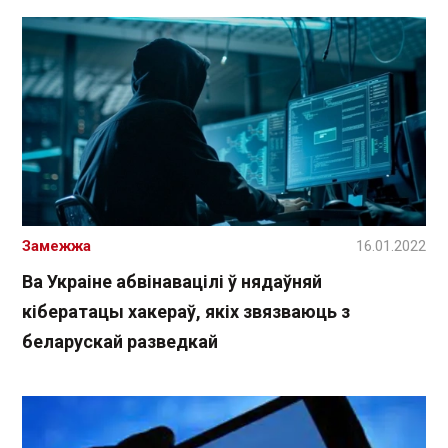
Замежжа
16.01.2022
Ва Украіне абвінавацілі ў нядаўняй
кібератацы хакераў, якіх звязваюць з
беларускай разведкай