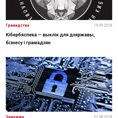
Грамадства
19.09.2018
Кібербяспека — выклік для дзяржавы,
бізнесу і грамадзян
Замежжа
21.08.2018