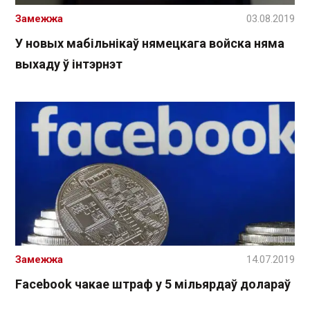
Замежжа
03.08.2019
У новых мабільнікаў нямецкага войска няма
выхаду ў інтэрнэт
Замежжа
14.07.2019
Facebook чакае штраф у 5 мільярдаў долараў