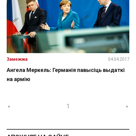
Замежжа
04.04.2017
Ангела Меркель: Германія павысіць выдаткі
на армію
1
‹
›