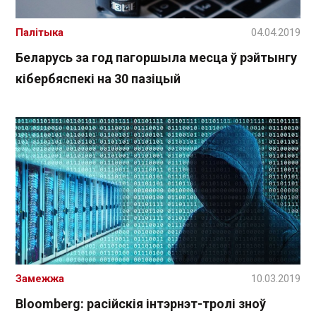
Палітыка
04.04.2019
Беларусь за год пагоршыла месца ў рэйтынгу
кібербяспекі на 30 пазіцый
Замежжа
10.03.2019
Bloomberg: расійскія інтэрнэт-тролі зноў