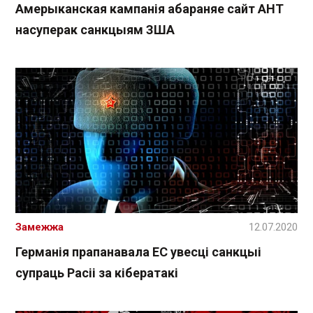
Амерыканская кампанія абараняе сайт АНТ
насуперак санкцыям ЗША
Замежжа
12.07.2020
Германія прапанавала ЕС увесці санкцыі
супраць Расіі за кібератакі