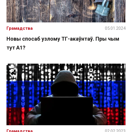
Грамадства
05.01.2024
Новы спосаб узлому ТГ-акаўнтаў. Пры чым
тут А1?
Грамадства
02.02.2023