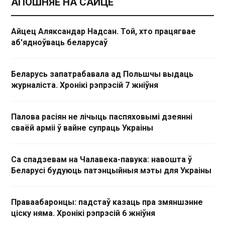
АПОШНЯЕ НА САЙЦЕ
Айцец Аляксандар Надсан. Той, хто працягвае
аб'ядноўваць беларусаў
Беларусь запатрабавала ад Польшчы выдаць
журналіста. Хронікі рэпрэсій 7 жніўня
Палова расіян не лічыць паспяховымі дзеянні
сваёй арміі ў вайне супраць Украіны
Са спадзевам на Чалавека-павука: навошта ў
Беларусі будуюць патэнцыйныя мэты для Украіны
Праваабаронцы: падстаў казаць пра змяншэнне
ціску няма. Хронікі рэпрэсій 6 жніўня