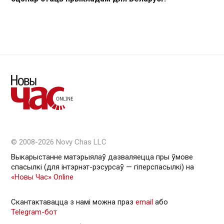
© 2008-2026 Novy Chas LLC
Выкарыстанне матэрыялаў дазваляецца пры ўмове
спасылкі (для інтэрнэт-рэсурсаў — гiперспасылкi) на
«Новы Час» Online
Скантактавацца з намі можна праз
email
або
Telegram-бот