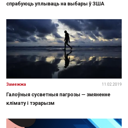
спрабуюць уплываць на выбары ў ЗША
Замежжа
11.02.2019
Галоўныя сусветныя пагрозы — змяненне
клімату і тэрарызм