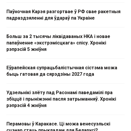
Паўночная Карэя разгортвае ў РФ свае ракетныя
падраздзяленні для ўдараў па Украіне
Больш за 2 тысячы ліквідаваных НКА і новае
папаўненне «экстрэмісцкага» спісу. Хронікі
рэпрэсій 5 жніўня
Еўрапейская супрацьбалістычная сістэма можа
быць гатовая да сярэдзіны 2027 года
Удзельнікі злёту пад Расонамі паведамілі пра
збіццё і прыніжэнні пасля затрыманняў. Хронікі
рэпрэсій 4 жніўня
Перамовы ў Каракасе. Ці можа венесуэльскі
сцэнар стаць прыкладам для Беларусі?