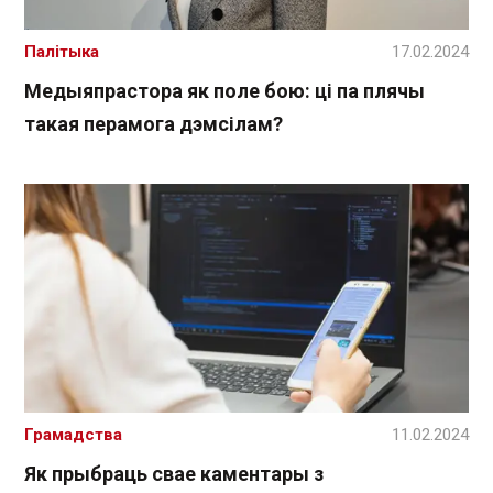
Палітыка
17.02.2024
Медыяпрастора як поле бою: ці па плячы
такая перамога дэмсілам?
Грамадства
11.02.2024
Як прыбраць свае каментары з