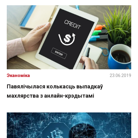
Эканоміка
23.06.2019
Павялічылася колькасць выпадкаў
махлярства з анлайн-крэдытамі