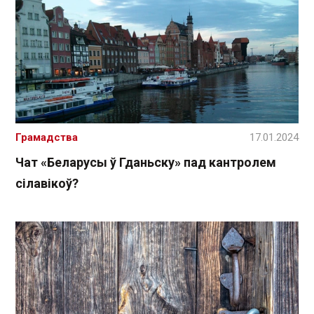
Грамадства
17.01.2024
Чат «Беларусы ў Гданьску» пад кантролем
сілавікоў?