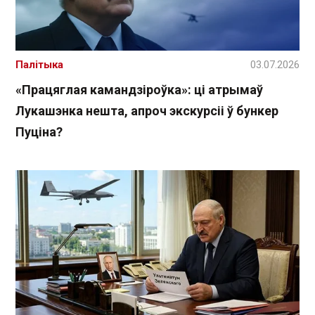
Палітыка
03.07.2026
«Працяглая камандзіроўка»: ці атрымаў
Лукашэнка нешта, апроч экскурсіі ў бункер
Пуціна?