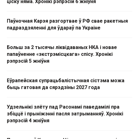
ціску няма. Хронікі рэпрэсій 6 жніўня
Паўночная Карэя разгортвае ў РФ свае ракетныя
падраздзяленні для ўдараў па Украіне
Больш за 2 тысячы ліквідаваных НКА і новае
папаўненне «экстрэмісцкага» спісу. Хронікі
рэпрэсій 5 жніўня
Еўрапейская супрацьбалістычная сістэма можа
быць гатовая да сярэдзіны 2027 года
Удзельнікі злёту пад Расонамі паведамілі пра
збіццё і прыніжэнні пасля затрыманняў. Хронікі
рэпрэсій 4 жніўня