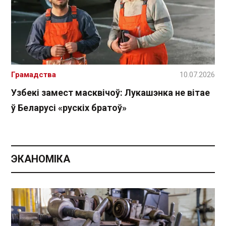
Грамадства
10.07.2026
Узбекі замест масквічоў: Лукашэнка не вітае
ў Беларусі «рускіх братоў»
ЭКАНОМІКА