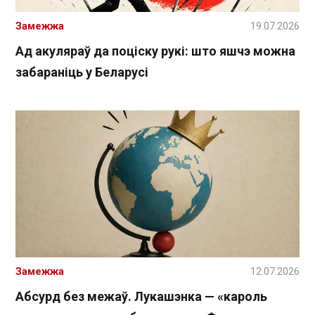
Замежжа
19.07.2026
Ад акуляраў да поціску рукі: што яшчэ можна
забараніць у Беларусі
Замежжа
12.07.2026
Абсурд без межаў. Лукашэнка — «кароль