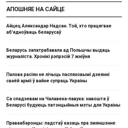
АПОШНЯЕ НА САЙЦЕ
Айцец Аляксандар Надсан. Той, хто працягвае
аб'ядноўваць беларусаў
Беларусь запатрабавала ад Польшчы выдаць
журналіста. Хронікі рэпрэсій 7 жніўня
Палова расіян не лічыць паспяховымі дзеянні
сваёй арміі ў вайне супраць Украіны
Са спадзевам на Чалавека-павука: навошта ў
Беларусі будуюць патэнцыйныя мэты для Украіны
Праваабаронцы: падстаў казаць пра змяншэнне