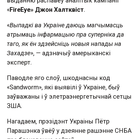
выданню распавёў аналітык кампаніі
«
FireEye» Джон Халтквіст
.
«
Выпадкі ва Украіне даюць магчымасць
атрымаць інфармацыю пра суперніка да
таго, як ён здзейсніць новыя напады на
Захадзе
», — адзначыў амерыканскі
эксперт.
Паводле яго слоў, шкоднасны код
«Sandworm», які выявілі ў Украіне, быў
заўважаны і ў элетраэнергетычнай сетцы
ЗША.
Нагадаем, прэзідэнт Украіны Пётр
Парашэнка ўвёў у дзеянне рашэнне СНБА