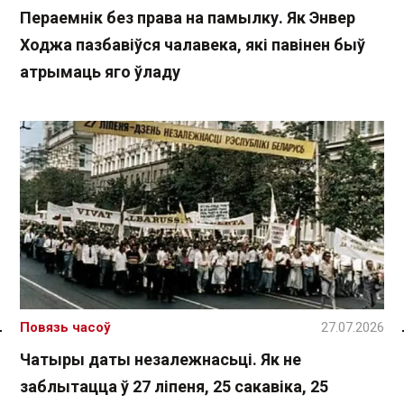
Пераемнік без права на памылку. Як Энвер
Ходжа пазбавіўся чалавека, які павінен быў
атрымаць яго ўладу
Повязь часоў
27.07.2026
Спасылка без VPN
Чатыры даты незалежнасьці. Як не
заблытацца ў 27 ліпеня, 25 сакавіка, 25