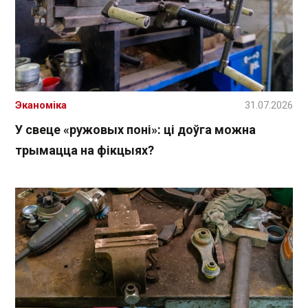
Эканоміка
31.07.2026
У свеце «ружовых поні»: ці доўга можна
трымацца на фікцыях?