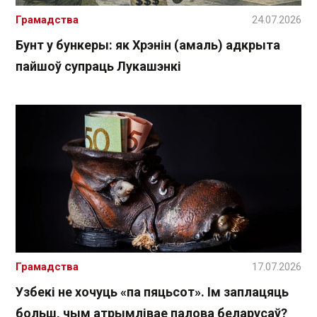
Грамадства
24.07.2026
Бунт у бункеры: як Хрэнін (амаль) адкрыта
пайшоў супраць Лукашэнкі
Грамадства
17.07.2026
Узбекі не хочуць «па пяцьсот». Ім заплацяць
больш, чым атрымлівае палова беларусаў?