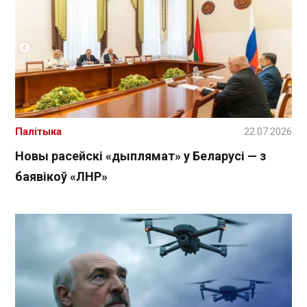
Палітыка
22.07.2026
Новы расейскі «дыплямат» у Беларусі — з
баявікоў «ЛНР»