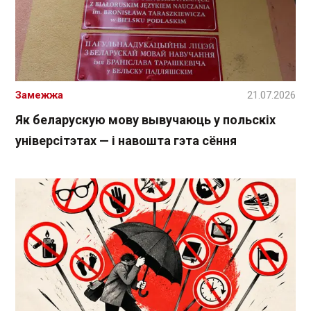
Замежжа
21.07.2026
Як беларускую мову вывучаюць у польскіх
універсітэтах — і навошта гэта сёння