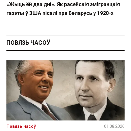
«Жыць ёй два дні». Як расейскія эмігранцкія
газэты ў ЗША пісалі пра Беларусь у 1920-х
ПОВЯЗЬ ЧАСОЎ
Повязь часоў
01.08.2026