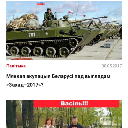
Палітыка
30.05.2017
Мяккая акупацыя Беларусі пад выглядам
«Захад–2017»?