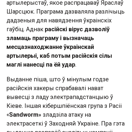
артылерыстаў, якое распрацаваў Яраслаў
Шарсцюк. Праграма дазваляла разлічыць
дадзеныя для навядзення ўкраінскіх
гаўбіц. Аднак
расійскі вірус дазволіў
зламаць праграму і вызначаць
месцазнаходжанне ўкраінскай
артылерыі, каб потым расійскія сілы
маглі нанесці па ёй удар
.
Выданне піша, што ў мінулым годзе
расійскія хакеры спрабавалі нават
вывесці з ладу электрападстанцыю ў
Кіеве. Іншая кібершпіёнская група з Расіі
«
Sandworm»
зладзіла атаку на
электрасеткі ў Заходняй Украіне. Пра гэта