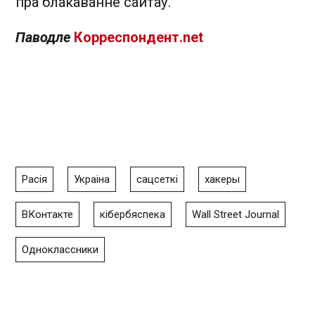
пра блакаванне сайтаў.
Паводле
Корреспондент.net
Расія
Украіна
сацсеткі
хакеры
ВКонтакте
кібербяспека
Wall Street Journal
Одноклассники