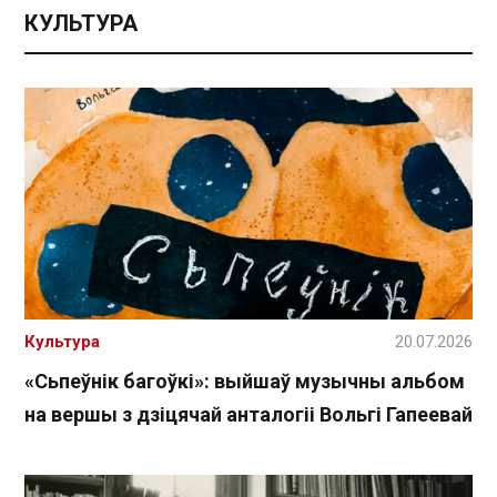
КУЛЬТУРА
Культура
20.07.2026
«Сьпеўнік багоўкі»: выйшаў музычны альбом
на вершы з дзіцячай анталогіі Вольгі Гапеевай