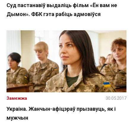
Суд пастанавіў выдаліць фільм «Ён вам не
Дымон». ФБК гэта рабіць адмовіўся
Замежжа
30.05.2017
Украіна. Жанчын-афіцэраў прызавуць, як і
мужчын