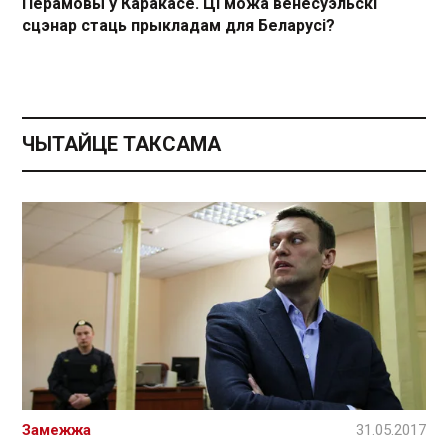
Перамовы ў Каракасе. Ці можа венесуэльскі
сцэнар стаць прыкладам для Беларусі?
ЧЫТАЙЦЕ ТАКСАМА
Замежжа
31.05.2017