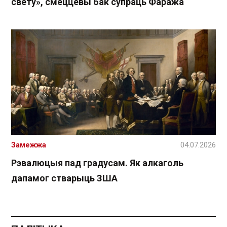
свету», смеццевы бак супраць Фаража
Замежжа
04.07.2026
Рэвалюцыя пад градусам. Як алкаголь
дапамог стварыць ЗША