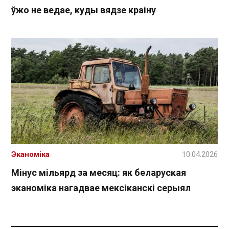
ўжо не ведае, куды вядзе краіну
Эканоміка
10.04.2026
Мінус мільярд за месяц: як беларуская
эканоміка нагадвае мексіканскі серыял