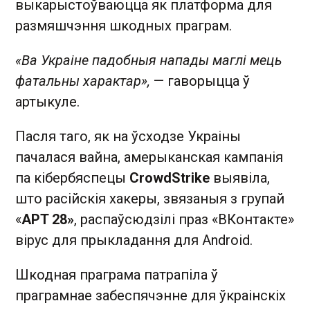
выкарыстоўваюцца як платформа для
размяшчэння шкодных праграм.
«Ва Украіне падобныя напады маглі мець
фатальны характар»,
— гаворыцца ў
артыкуле.
Пасля таго, як на ўсходзе Украіны
пачалася вайна, амерыканская кампанія
па кібербяспецы
CrowdStrike
выявіла,
што расійскія хакеры, звязаныя з групай
«
APT 28»
, распаўсюдзілі праз «ВКонтакте»
вірус для прыкладання для Android.
Шкодная праграма патрапіла ў
праграмнае забеспячэнне для ўкраінскіх