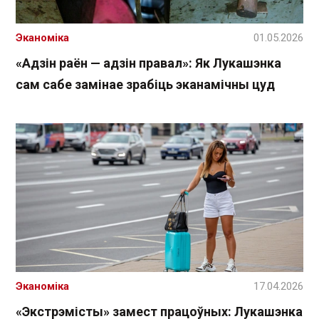
Эканоміка
01.05.2026
«Адзін раён — адзін правал»: Як Лукашэнка
сам сабе замінае зрабіць эканамічны цуд
Эканоміка
17.04.2026
«Экстрэмісты» замест працоўных: Лукашэнка