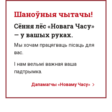
Шаноўныя чытачы!
Сёння лёс «Новага Часу»
— у вашых руках.
Мы хочам працягваць пісаць для
вас.
І нам вельмі важная ваша
падтрымка.
Дапамагчы «Новаму Часу»