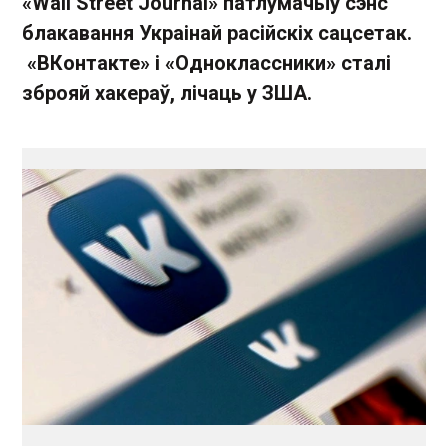
«Wall Street Journal» патлумачыў сэнс
блакавання Украінай расійскіх сацсетак.
«ВКонтакте» і «Одноклассники» сталі
зброяй хакераў, лічаць у ЗША.