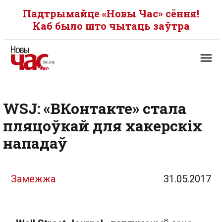
Падтрымайце «Новы Час» сёння!
Каб было што чытаць заўтра
WSJ: «ВКонтакте» стала
пляцоўкай для хакерскіх
нападаў
Замежжа
31.05.2017