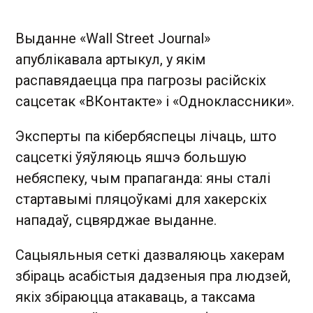
Выданне «Wall Street Journal»
апублікавала артыкул, у якім
распавядаецца пра пагрозы расійскіх
сацсетак «ВКонтакте» і «Одноклассники».
Эксперты па кібербяспецы лічаць, што
сацсеткі ўяўляюць яшчэ большую
небяспеку, чым прапаганда: яны сталі
стартавымі пляцоўкамі для хакерскіх
нападаў, сцвярджае выданне.
Сацыяльныя сеткі дазваляюць хакерам
збіраць асабістыя дадзеныя пра людзей,
якіх збіраюцца атакаваць, а таксама