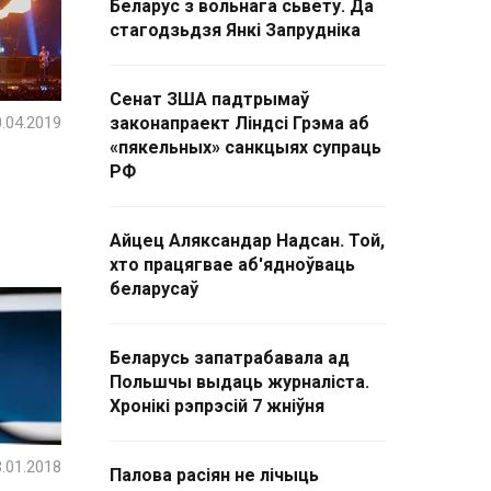
Беларус з вольнага сьвету. Да
стагодзьдзя Янкі Запрудніка
Сенат ЗША падтрымаў
.04.2019
законапраект Ліндсі Грэма аб
«пякельных» санкцыях супраць
РФ
Айцец Аляксандар Надсан. Той,
хто працягвае аб'ядноўваць
беларусаў
Беларусь запатрабавала ад
Польшчы выдаць журналіста.
Хронікі рэпрэсій 7 жніўня
.01.2018
Палова расіян не лічыць