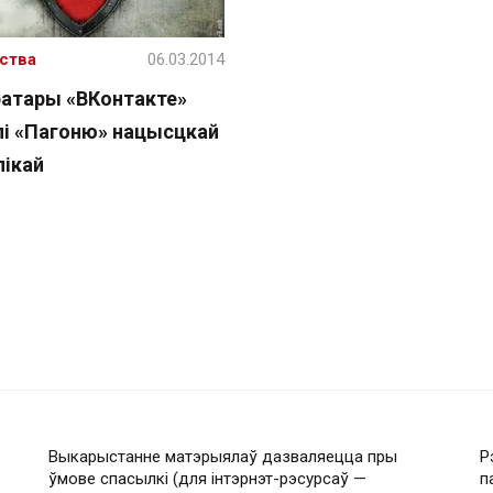
ства
06.03.2014
атары «ВКонтакте»
лі «Пагоню» нацысцкай
лікай
Выкарыстанне матэрыялаў дазваляецца пры
Р
ўмове спасылкі (для інтэрнэт-рэсурсаў —
п