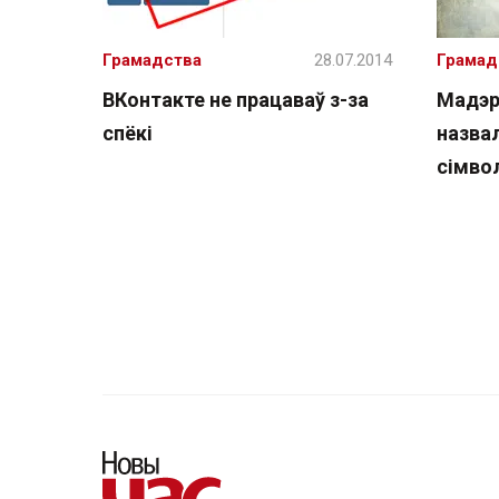
Грамадства
28.07.2014
Грамад
ВКонтакте не працаваў з-за
Мадэр
спёкі
назва
сімво