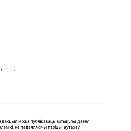
1
‹
›
эдакцыя можа публікаваць артыкулы дзеля
алемікі, не падзяляючы пазіцыі аўтараў