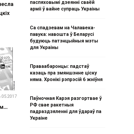
паспяховымі дзеянні сваёй
несла
арміі ў вайне супраць Украіны
цкіх
Са спадзевам на Чалавека-
павука: навошта ў Беларусі
будуюць патэнцыйныя мэты
для Украіны
Праваабаронцы: падстаў
казаць пра змяншэнне ціску
няма. Хронікі рэпрэсій 6 жніўня
.05.2017
Паўночная Карэя разгортвае ў
РФ свае ракетныя
ым…
падраздзяленні для ўдараў па
Украіне