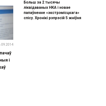
Больш за 2 тысячы
ліквідаваных НКА і новае
папаўненне «экстрэмісцкага»
спісу. Хронікі рэпрэсій 5 жніўня
.09.2014
пачаў
ныя і
каў