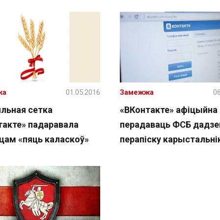
жа
01.05.2016
Замежжа
06
льная сетка
«ВКонтакте» афіцыйна 
такте» падаравала
перадаваць ФСБ дадзе
нцам «пяць каласкоў»
перапіску карыстальні