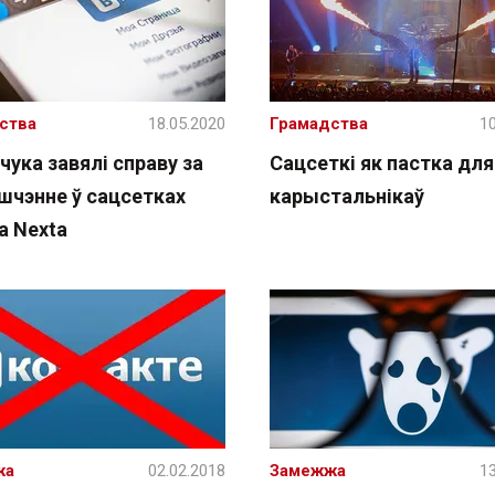
ства
18.05.2020
Грамадства
10
чука завялі справу за
Сацсеткі як пастка для
шчэнне ў сацсетках
карыстальнікаў
а Nexta
жа
02.02.2018
Замежжа
13