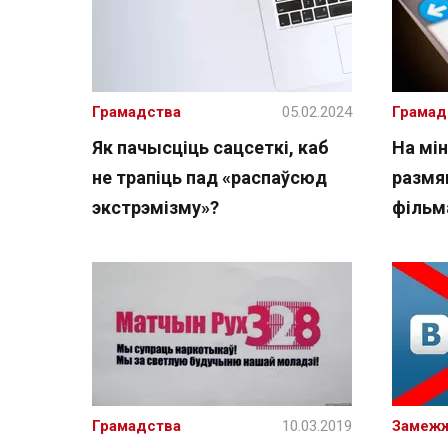
Грамадства
05.02.2024
Грамад
Як пачысціць сацсеткі, каб
На мін
не трапіць пад «распаўсюд
размя
экстрэмізму»?
фільм
Грамадства
10.03.2019
Замеж