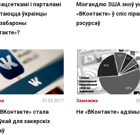
сацсеткамі і парталамі
Мінгандлю ЗША зноў у
таюцца ўкраінцы
«ВКонтакте» ў спіс піра
 забароны
рэсурсаў
такте»?
жа
31.05.2017
Замежжа
26
«ВКонтакте» стала
Не «ВКонтакте» адзін
ўкай для хакерскіх
аў