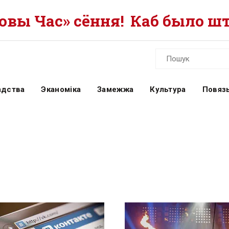
вы Час» сёння!
Каб было шт
адства
Эканоміка
Замежжа
Культура
Повязь