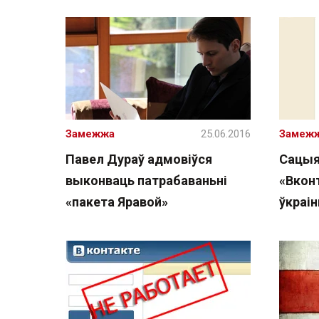
Замежжа
25.06.2016
Замеж
Павел Дураў адмовіўся
Сацыя
выконваць патрабаваньні
«Вкон
«пакета Яравой»
ўкраі