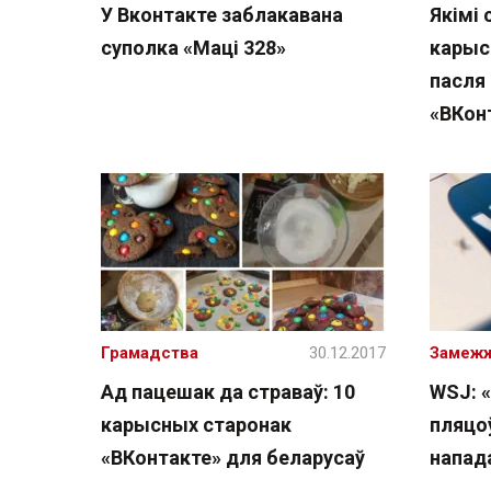
У Вконтакте заблакавана
Якімі 
суполка «Маці 328»
карыс
пасля
«ВКон
Грамадства
30.12.2017
Замеж
Ад пацешак да страваў: 10
WSJ: 
карысных старонак
пляцо
«ВКонтакте» для беларусаў
напад