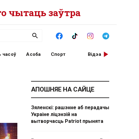
о чытаць заўтра
 часоў
Асоба
Спорт
Відэа
АПОШНЯЕ НА САЙЦЕ
Зяленскі: рашэнне аб перадачы
Украіне ліцэнзій на
вытворчасць Patriot прынята