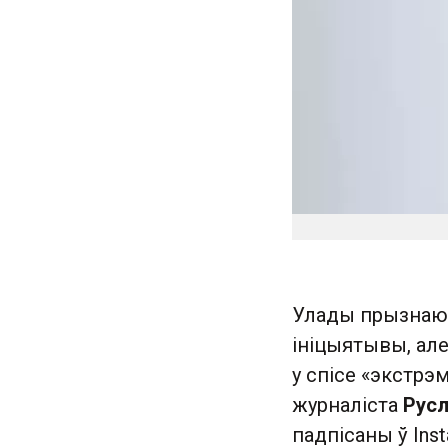
Улады прызнаюц
ініцыятывы, але
у спісе «экстрэ
журналіста
Русл
падпісаны ў Ins