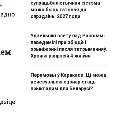
супрацьбалістычная сістэма
»
можа быць гатовая да
заадно
сярэдзіны 2027 года
Удзельнікі злёту пад Расонамі
паведамілі пра збіццё і
прыніжэнні пасля затрыманняў.
аем
Хронікі рэпрэсій 4 жніўня
Перамовы ў Каракасе. Ці можа
венесуэльскі сцэнар стаць
прыкладам для Беларусі?
йдзіце