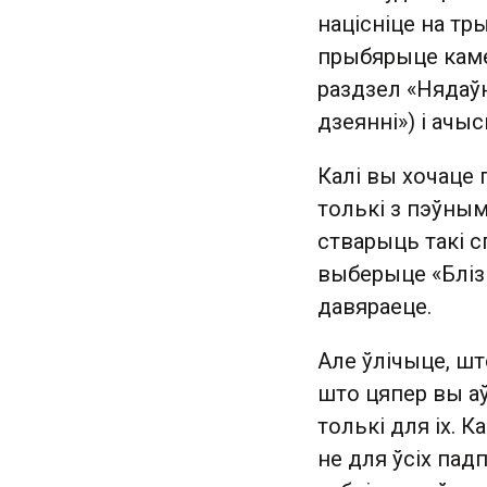
націсніце на тр
прыбярыце камен
раздзел «Нядаў
дзеянні») і ачыс
Калі вы хочаце 
толькі з пэўным
стварыць такі сп
выберыце «Блізк
давяраеце.
Але ўлічыце, што
што цяпер вы а
толькі для іх. К
не для ўсіх пад