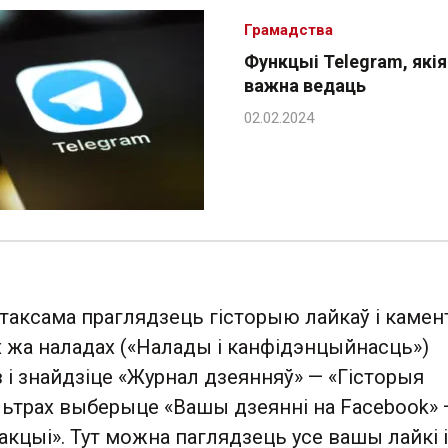
Грамадства
Функцыі Telegram, якія
важна ведаць
таксама праглядзець гісторыю лайкаў і камен
х жа наладах («Налады і канфідэнцыйнасць»)
з і знайдзіце «Журнал дзеянняў» — «Гісторыя
ільтрах выберыце «Вашы дзеянні на Facebook» 
акцыі». Тут можна паглядзець усе вашы лайкі і