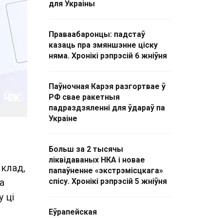
для Украіны
Праваабаронцы: падстаў
казаць пра змяншэнне ціску
няма. Хронікі рэпрэсій 6 жніўня
Паўночная Карэя разгортвае ў
РФ свае ракетныя
падраздзяленні для ўдараў па
Украіне
Больш за 2 тысячы
ліквідаваных НКА і новае
ыклад,
папаўненне «экстрэмісцкага»
а
спісу. Хронікі рэпрэсій 5 жніўня
у ці
Еўрапейская