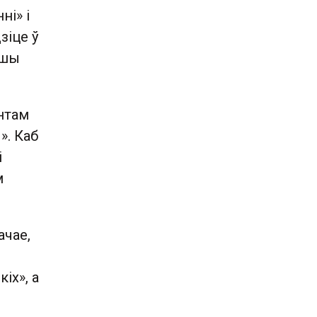
ні» і
зіце ў
ашы
энтам
». Каб
і
м
ачае,
іх», а