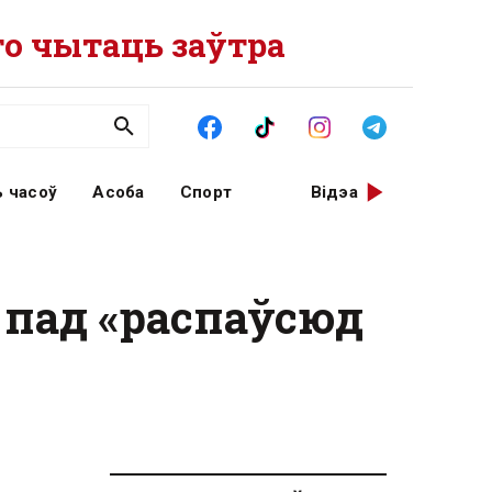
о чытаць заўтра
 часоў
Асоба
Спорт
Відэа
ь пад «распаўсюд