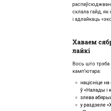
распаўсюджванн
склала гайд, як 
і адлайкаць «эк
Хаваем сябр
лайкі
Вось што трэба 
камп'ютара:
націсніце на
ў «Налады і
злева абяры
у раздзеле «