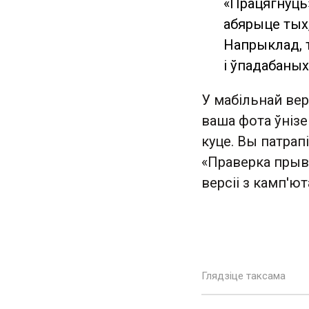
«Працягнуць»
абярыце тых,
Напрыклад, т
і ўпадабаных
У мабільнай вер
ваша фота ўнізе
куце. Вы патрап
«Праверка прыва
версіі з камп'ю
Глядзіце таксама