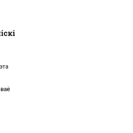
іскі
эта
сваё