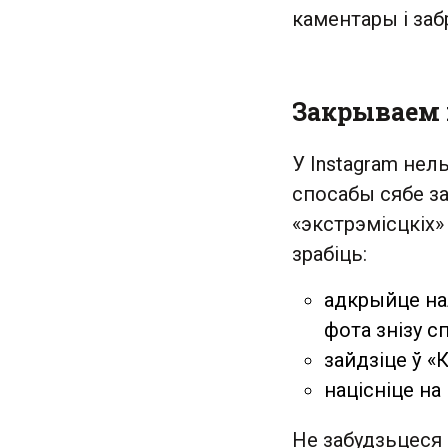
каментары і заб
Закрываем п
У Instagram нел
спосабы сябе з
«экстрэмісцкіх»
зрабіць:
адкрыйце нал
фота знізу с
зайдзіце ў «
націсніце на
Не забудзьцеся 