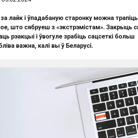
 за лайк і ўпадабаную старонку можна трапіць
 тое, што сябруеш з «экстрэмістам». Закрыць с
ць рэакцыі і ўвогуле зрабіць сацсеткі больш
ліва важна, калі вы ў Беларусі.