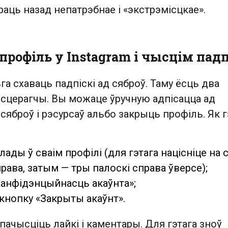
раць назад непатрэбнае і «экстрэмісцкае».
рофіль у Instagram і чысцім падп
ьга схаваць падпіскі ад сяброў. Таму ёсць два
асцерагчы. Вы можаце ўручную адпісацца ад
 сяброў і рэсурсаў альбо закрыць профіль. Як г
ады ў сваім профілі (для гэтага націсніце на 
права, затым — тры палоскі справа ўверсе);
Канфідэнцыйнасць акаўнта»;
 кнопку «Закрыты акаўнт».
пачысціць лайкі і каментары. Для гэтага зноў