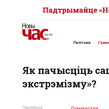
Падтрымайце «Но
Палітыка
Грам
Як пачысціць сац
экстрэмізму»?
Грамадства