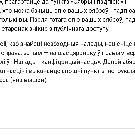
, прагартайце да пункта «Сябры і падпіскі» і
 хто можа бачыць спіс вашых сяброў і падпіса
олькі вы. Пасля гэтага спіс вашых сяброў, па
 старонак знікне з публічнага доступу.
сіі, каб знайсці неабходныя налады, націсніце 
 справа, затым — на шасцярэньку ў правым ве
ілі ў «Налады і канфідэнцыйнасць». Далей аб
тнасці» і выканайце апошні пункт з інструкцы
тара (яна вышэй).