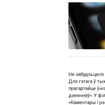
Не забудзьцеся 
Для гэтага ў ты
прагартайце ўні
дзеянняў». У ф
«Каментары і рэ