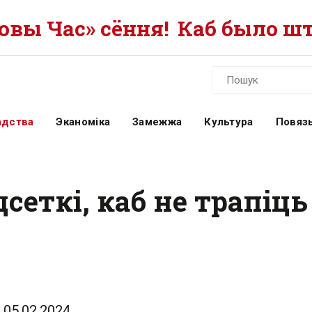
вы Час» сёння!
Каб было шт
адства
Эканоміка
Замежжа
Культура
Повязь
сеткі, каб не трапіц
05.02.2024