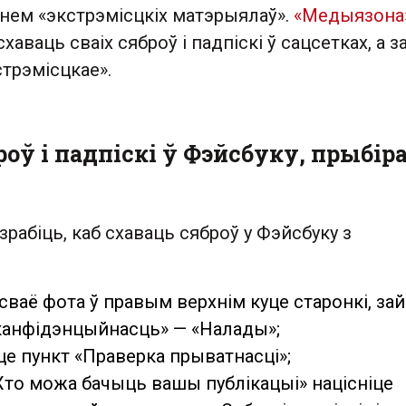
ем «экстрэмісцкіх матэрыялаў».
«Медыязона
схаваць сваіх сяброў і падпіскі ў сацсетках, а 
стрэмісцкае».
оў і падпіскі ў Фэйсбуку, прыбір
зрабіць, каб схаваць сяброў у Фэйсбуку з
 сваё фота ў правым верхнім куце старонкі, за
 канфідэнцыйнасць» — «Налады»;
це пункт «Праверка прыватнасці»;
Хто можа бачыць вашы публікацыі» націсніце