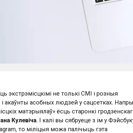
ь экстрэмісцкімі не толькі СМІ і розныя
 і акаўнты асобных людзей у сацсетках. Напр
місцкіх матэрыялаў» ёсць старонкі гродзенскаг
ана Кулевіча
. І калі вы сябруеце з ім у Фэйсбук
tagram, то міліцыя можа палічыць гэта