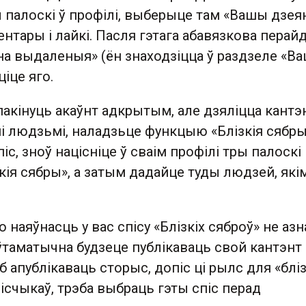
ы палоскі ў профілі, выберыце там «Вашы дзеян
тары і лайкі. Пасля гэтага абавязкова перайд
на выдаленыя» (ён знаходзіцца ў раздзеле «В
ціце яго.
пакінуць акаўнт адкрытым, але дзяліцца кант
і людзьмі, наладзьце функцыю «Блізкія сябры
іс, зноў націсніце ў сваім профілі тры палоскі 
ія сябры», а затым дадайце туды людзей, які
 наяўнасць у вас спісу «Блізкіх сяброў» не азн
ўтаматычна будзеце публікаваць свой кантэнт
аб апублікаваць сторыс, допіс ці рылс для «блізк
пісчыкаў, трэба выбраць гэты спіс перад