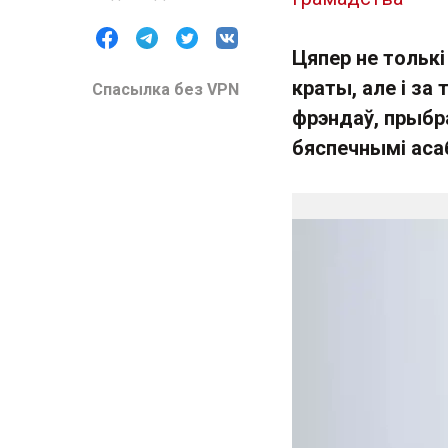
Цяпер не толькі
краты, але і за
Спасылка без VPN
фрэндаў, прыбра
бяспечнымі асаб