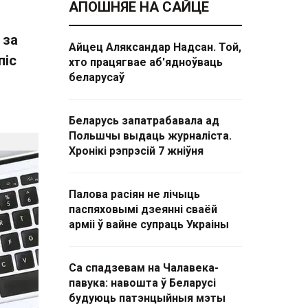
АПОШНЯЕ НА САЙЦЕ
 за
Айцец Аляксандар Надсан. Той,
піс
хто працягвае аб'ядноўваць
беларусаў
Беларусь запатрабавала ад
Польшчы выдаць журналіста.
Хронікі рэпрэсій 7 жніўня
Палова расіян не лічыць
паспяховымі дзеянні сваёй
арміі ў вайне супраць Украіны
Са спадзевам на Чалавека-
павука: навошта ў Беларусі
будуюць патэнцыйныя мэты