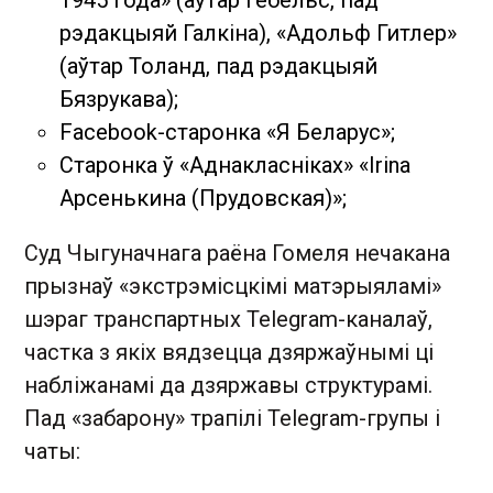
1945 года» (аўтар Гебельс, пад
рэдакцыяй Галкіна), «Адольф Гитлер»
(аўтар Толанд, пад рэдакцыяй
Бязрукава);
Facebook-старонка «Я Беларус»;
Старонка ў «Аднакласніках» «Irina
Арсенькина (Прудовская)»;
Суд Чыгуначнага раёна Гомеля нечакана
прызнаў «экстрэмісцкімі матэрыяламі»
шэраг транспартных Telegram-каналаў,
частка з якіх вядзецца дзяржаўнымі ці
набліжанамі да дзяржавы структурамі.
Пад «забарону» трапілі Telegram-групы і
чаты: