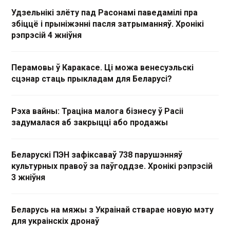
Удзельнікі злёту пад Расонамі паведамілі пра
збіццё і прыніжэнні пасля затрыманняў. Хронікі
рэпрэсій 4 жніўня
Перамовы ў Каракасе. Ці можа венесуэльскі
сцэнар стаць прыкладам для Беларусі?
Рэха вайны: Траціна малога бізнесу ў Расіі
задумалася аб закрыцці або продажы
Беларускі ПЭН зафіксаваў 738 парушэнняў
культурных правоў за паўгоддзе. Хронікі рэпрэсій
3 жніўня
Беларусь на мяжы з Украінай стварае новую мэту
для украінскіх дронаў