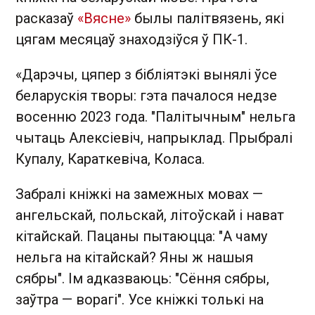
расказаў
«
Вясне
»
былы палітвязень, які
цягам месяцаў знаходзіўся ў ПК-1.
«Дарэчы, цяпер з бібліятэкі вынялі ўсе
беларускія творы: гэта пачалося недзе
восенню 2023 года. "Палітычным" нельга
чытаць Алексіевіч, напрыклад. Прыбралі
Купалу, Караткевіча, Коласа.
Забралі кніжкі на замежных мовах —
ангельскай, польскай, літоўскай і нават
кітайскай. Пацаны пытаюцца: "А чаму
нельга на кітайскай? Яны ж нашыя
сябры". Ім адказваюць: "Сёння сябры,
заўтра — ворагі". Усе кніжкі толькі на