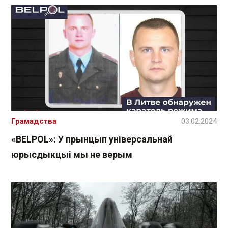
Грамадства
03.02.2024
«BELPOL»: У прынцып універсальнай
юрысдыкцыі мы не верым