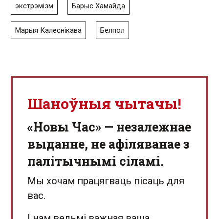
экстрэмізм
Барыс Хамайда
Марыя Калеснікава
Белпол
Шаноўныя чытачы!
«Новы Час» — незалежнае
выданне, не афіляванае з
палітычнымі сіламі.
Мы хочам працягваць пісаць для
вас.
І нам вельмі важная ваша