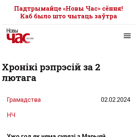
Падтрымайце «Новы Час» сёння!
Каб было што чытаць заўтра
Хронікі рэпрэсій за 2
лютага
Грамадства
02.02.2024
НЧ
Ужо год як няма сувязі з Марыяй