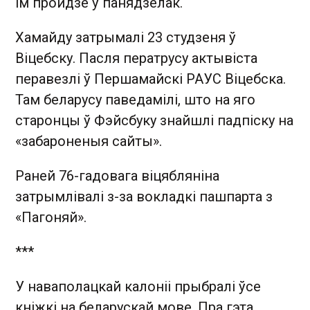
ім пройдзе ў панядзелак.
Хамайду затрымалі 23 студзеня ў
Віцебску. Пасля ператрусу актывіста
перавезлі ў Першамайскі РАУС Віцебска.
Там беларусу паведамілі, што на яго
старонцы ў Фэйсбуку знайшлі падпіску на
«забароненыя сайты».
Раней 76-гадовага віцябляніна
затрымлівалі з-за вокладкі пашпарта з
«Пагоняй».
***
У наваполацкай калоніі прыбралі ўсе
кніжкі на беларускай мове. Пра гэта