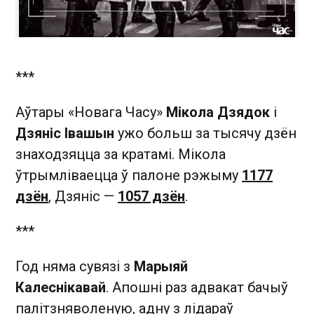
***
Аўтары «Новага Часу»
Мікола Дзядок
і
Дзяніс Івашын
ужо больш за тысячу дзён
знаходзяцца за кратамі. Мікола
ўтрымліваецца ў палоне рэжыму
1177
дзён
, Дзяніс —
1057 дзён
.
***
Год няма сувязі з
Марыяй
Калеснікавай
. Апошні раз адвакат бачыў
палітзняволеную, адну з лідараў