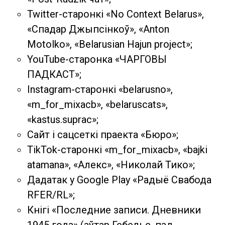
Twitter-старонкі «Nо Context Belarus»,
«Спадар Джыпсiнкоў», «Аnton
Motolko», «Belarusian Најun project»;
YouTube-старонка «ЧАРГОВЫ
ПАДКАСТ»;
Instagram-старонкі «belarusno»,
«m_for_mixacb», «belaruscats»,
«kastus.suprac»;
Сайт і сацсеткі праекта «Бюро»;
TikTok-старонкі «m_for_mixacb», «bajki
atamana», «Алекс», «Николай Тико»;
Дадатак у Google Play «Радыё Свабода
RFER/RL»;
Кнігі «Последние записи. Дневники