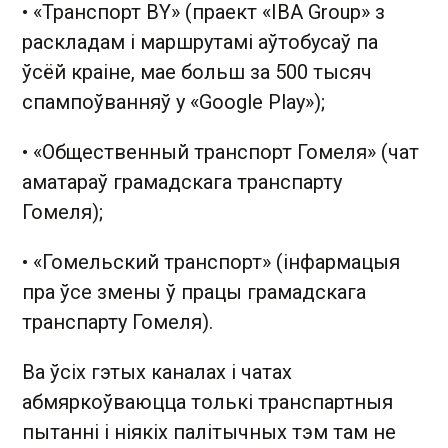
• «Транспорт ВY» (праект «IBA Group» з
раскладам і маршрутамі аўтобусаў па
ўсёй краіне, мае больш за 500 тысяч
спампоўванняў у «Google Play»);
• «Общественный транспорт Гомеля» (чат
аматараў грамадскага транспарту
Гомеля);
• «Гомельский транспорт» (інфармацыя
пра ўсе змены ў працы грамадскага
транспарту Гомеля).
Ва ўсіх гэтых каналах і чатах
абмяркоўваюцца толькі транспартныя
пытанні і ніякіх палітычных тэм там не