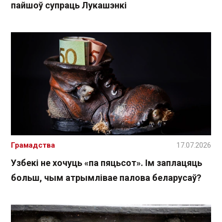
пайшоў супраць Лукашэнкі
Грамадства
17.07.2026
Узбекі не хочуць «па пяцьсот». Ім заплацяць
больш, чым атрымлівае палова беларусаў?