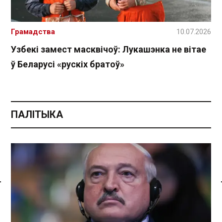
Грамадства
10.07.2026
Узбекі замест масквічоў: Лукашэнка не вітае
ў Беларусі «рускіх братоў»
ПАЛІТЫКА
Спасылка без VPN