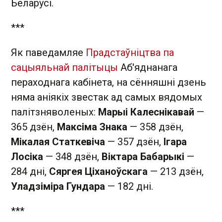
Беларусі.
***
Як паведамляе
Прадстаўніцтва па
сацыяльнай палітыцы
Аб'яднанага
пераходнага кабінета, на сённяшні дзень
няма аніякіх звестак ад самых вядомых
палітзняволеных:
Марыі Калеснікавай
—
365 дзён,
Максіма Знака
— 358 дзён,
Мікалая Статкевіча
— 357 дзён,
Ігара
Лосіка
— 348 дзён,
Віктара Бабарыкі
—
284 дні,
Сяргея Ціханоўскага
— 213 дзён,
Уладзіміра Гундара
— 182 дні.
***