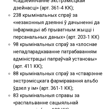
«садзейнічанне экстрэмісцкай
дзейнасці» (арт. 361-4 КК);
238 крымінальных спраў за
«незаконныя дзеянні ў дачыненні да
інфармацыі аб прыватным жыцці і
персанальных даных» (арт. 203-1 КК)
98 крымінальных спраў за «злоснае
непадпарадкаванне патрабаванням
адміністрацыі папраўчай установы»
(арт. 411 КК);
88 крымінальных спраў за «стварэнне
экстрэмісцкага фарміравання альбо
ўдзел у ім» (арт. 361-1 КК);
83 крымінальныя справы за
«распальванне сацыяльнай