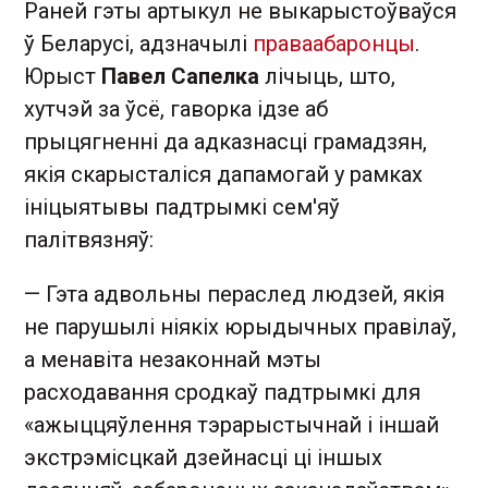
Раней гэты артыкул не выкарыстоўваўся
ў Беларусі, адзначылі
праваабаронцы
.
Юрыст
Павел Сапелка
лічыць, што,
хутчэй за ўсё, гаворка ідзе аб
прыцягненні да адказнасці грамадзян,
якія скарысталіся дапамогай у рамках
ініцыятывы падтрымкі сем'яў
палітвязняў:
— Гэта адвольны пераслед людзей, якія
не парушылі ніякіх юрыдычных правілаў,
а менавіта незаконнай мэты
расходавання сродкаў падтрымкі для
«ажыццяўлення тэрарыстычнай і іншай
экстрэмісцкай дзейнасці ці іншых