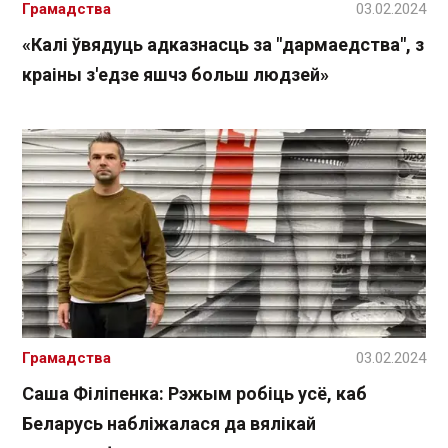
Грамадства
03.02.2024
«Калі ўвядуць адказнасць за "дармаедства", з
краіны з'едзе яшчэ больш людзей»
Грамадства
03.02.2024
Саша Філіпенка: Рэжым робіць усё, каб
Беларусь набліжалася да вялікай