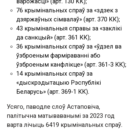
варожасці» (арт. 130 КК);
76 крымінальных спраў за «здзек з
дзяржаўных сімвалаў» (арт. 370 КК);
43 крымінальныя справы за «заклікі
да санкцый» (арт. 361 КК);
36 крымінальных спраў за «ўдзел ва
ўзброеным фарміраванні або
ўзброеным канфлікце» (арт. 361-3 КК);
14 крымінальных спраў за
«дыскрэдытацыю Рэспублікі
Беларусь» (арт. 369-1 КК).
Усяго, паводле слоў Астаповіча,
палітычна матываванымі за 2023 год
варта лічыць 6419 крымінальных спраў.