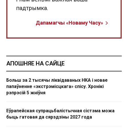
падтрымка.
Дапамагчы «Новаму Часу»
АПОШНЯЕ НА САЙЦЕ
Больш за 2 тысячы ліквідаваных НКА і новае
папаўненне «экстрэмісцкага» спісу. Хронікі
рэпрэсій 5 жніўня
Еўрапейская супрацьбалістычная сістэма можа
быць гатовая да сярэдзіны 2027 года