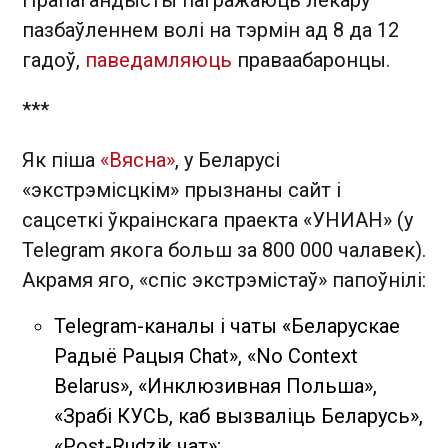
Прапагандысты пагражаюць лекару
пазбаўленнем волі на тэрмін ад 8 да 12
гадоў,
паведамляюць
праваабаронцы.
***
Як піша
«Вясна»
, у Беларусі
«экстрэмісцкім» прызнаны сайт і
сацсеткі ўкраінскага праекта «УНИАН» (у
Telegram якога больш за 800 000 чалавек).
Акрамя яго, «спіс экстрэмістаў» папоўнілі:
Telegram-каналы і чаты «Беларускае
Радыё Рацыя Chat», «No Context
Belarus», «Инклюзивная Польша»,
«Зрабi КУСЬ, каб вызвалiць Беларусь»,
«Post-Rudzik чат»;