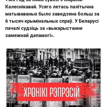
Калеснікавай. Усяго летась палітычна
матываваных было заведзена больш за
6 тысяч крымінальных спраў. У Беларусі
пачалі судзіць за «выкарыстанне
замежнай дапамогі».