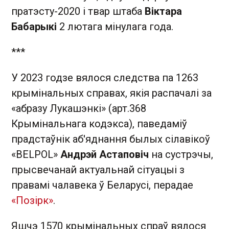
пратэсту-2020 і твар штаба
Віктара
Бабарык
і
2 лютага мінулага года.
***
У 2023 годзе вялося следства па 1263
крымінальных справах, якія распачалі за
«абразу Лукашэнкі» (арт.368
Крымінальнага кодэкса), паведаміў
прадстаўнік аб'яднання былых сілавікоў
«BELPOL»
Андрэй Астаповіч
на сустрэчы,
прысвечанай актуальнай сітуацыі з
правамі чалавека ў Беларусі, перадае
«Позірк»
.
Яшчэ 1570 крымінальных спраў вялося