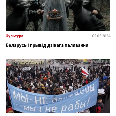
Культура
02.02.2024
Беларусь і прывід дзікага палявання