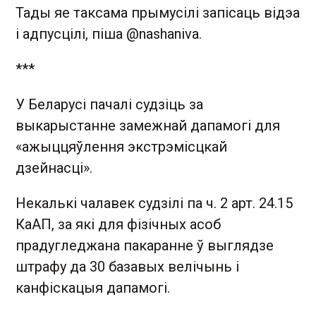
Тады яе таксама прымусілі запісаць відэа
і адпусцілі, піша @nashaniva.
***
У Беларусі пачалі судзіць за
выкарыстанне замежнай дапамогі для
«ажыццяўлення экстрэмісцкай
дзейнасці».
Некалькі чалавек судзілі па ч. 2 арт. 24.15
КаАП, за які для фізічных асоб
прадугледжана пакаранне ў выглядзе
штрафу да 30 базавых велічынь і
канфіскацыя дапамогі.