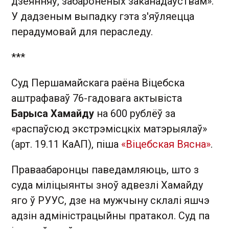
дзеянняў, забароненых заканадаўствам».
У дадзеным выпадку гэта з'яўляецца
перадумовай для пераследу.
***
Суд Першамайскага раёна Віцебска
аштрафаваў 76-гадовага актывіста
Барыса Хамайду
на 600 рублёў за
«распаўсюд экстрэмісцкіх матэрыялаў»
(арт. 19.11 КаАП), піша
«
Віцебская Вясна»
.
Праваабаронцы паведамляюць, што з
суда міліцыянты зноў адвезлі Хамайду
яго ў РУУС, дзе на мужчыну склалі яшчэ
адзін адміністрацыйны пратакол. Суд па