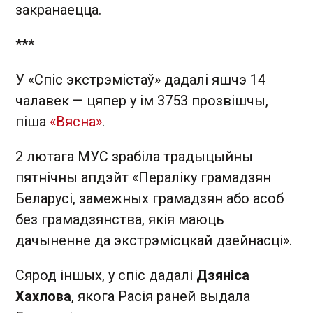
закранаецца.
***
У «Спіс экстрэмістаў» дадалі яшчэ 14
чалавек — цяпер у ім 3753 прозвішчы,
піша
«Вясна»
.
2 лютага МУС зрабіла традыцыйны
пятнічны апдэйт «Пераліку грамадзян
Беларусі, замежных грамадзян або асоб
без грамадзянства, якія маюць
дачыненне да экстрэмісцкай дзейнасці».
Сярод іншых, у спіс дадалі
Дзяніса
Хахлова
, якога Расія раней выдала