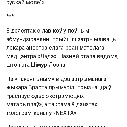
рускай мове"».
***
З дзясятак сілавікоў у поўным
абмундзіраванні прыйшлі затрымліваць
лекара анестэзіёлага-рэаніматолага
медцэнтра «Ладэ». Пазней стала вядома,
што гэта
Цімур Лозка
.
На «пакаяльным» відэа затрыманага
жыхара Брэста прымусілі прызнацца ў
«распаўсюдзе экстрэмісцкіх
матэрыялаў», а таксама ў данатах
тэлеграм-каналу «NEXTA».