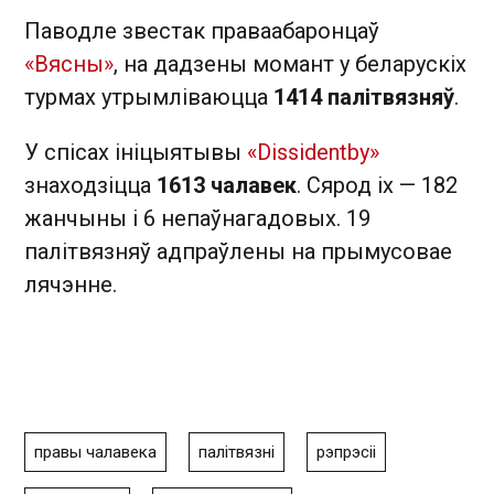
Паводле звестак праваабаронцаў
«Вясны»
, на дадзены момант у беларускіх
турмах утрымліваюцца
1414 палітвязняў
.
У спісах ініцыятывы
«Dissidentby»
знаходзіцца
1613 чалавек
. Сярод іх — 182
жанчыны і 6 непаўнагадовых. 19
палітвязняў адпраўлены на прымусовае
лячэнне.
правы чалавека
палітвязні
рэпрэсіі