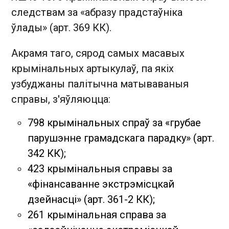
следствам за «абразу прадстаўніка
ўлады» (арт. 369 КК).
Акрамя таго, сярод самых масавых
крымінальных артыкулаў, па якіх
узбуджаны палітычна матываваныя
справы, з'яўляюцца:
798 крымінальных спраў за «грубае
парушэнне грамадскага парадку» (арт.
342 КК);
423 крымінальныя справы за
«фінансаванне экстрэмісцкай
дзейнасці» (арт. 361-2 КК);
261 крымінальная справа за