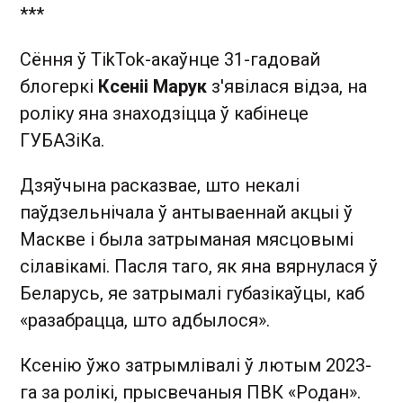
***
Сёння ў TikTok-акаўнце 31-гадовай
блогеркі
Ксеніі Марук
з'явілася відэа, на
роліку яна знаходзіцца ў кабінеце
ГУБАЗіКа.
Дзяўчына расказвае, што некалі
паўдзельнічала ў антываеннай акцыі ў
Маскве і была затрыманая мясцовымі
сілавікамі. Пасля таго, як яна вярнулася ў
Беларусь, яе затрымалі губазікаўцы, каб
«разабрацца, што адбылося».
Ксенію ўжо затрымлівалі ў лютым 2023-
га за ролікі, прысвечаныя ПВК «Родан».