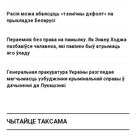
Расія можа абвясціць «тэхнічны дэфолт» па
прыкладзе Беларусі
Пераемнік без права на памылку. Як Энвер Ходжа
пазбавіўся чалавека, які павінен быў атрымаць
яго ўладу
Генеральная пракуратура Украіны разглядае
магчымасць узбуджэння крымінальнай справы ў
дачыненні да Лукашэнкі
ЧЫТАЙЦЕ ТАКСАМА