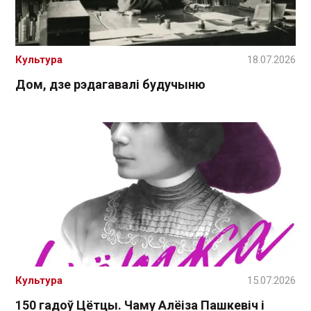
Культура
18.07.2026
Дом, дзе рэдагавалі будучыню
Культура
15.07.2026
150 гадоў Цётцы. Чаму Алёіза Пашкевіч і