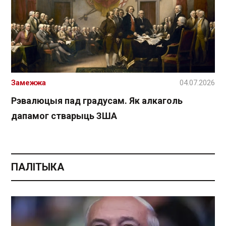
Замежжа
04.07.2026
Рэвалюцыя пад градусам. Як алкаголь
дапамог стварыць ЗША
ПАЛІТЫКА