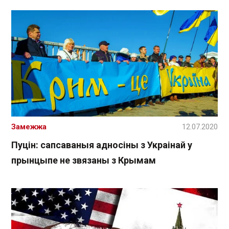
Замежжа
12.07.2020
Пуцін: сапсаваныя адносіны з Украінай у
прынцыпе не звязаны з Крымам