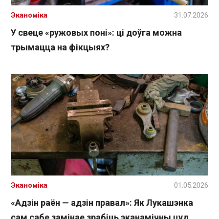
Эканоміка
31.07.2026
У свеце «ружовых поні»: ці доўга можна
трымацца на фікцыях?
Эканоміка
01.05.2026
«Адзін раён — адзін правал»: Як Лукашэнка
сам сабе замінае зрабіць эканамічны цуд