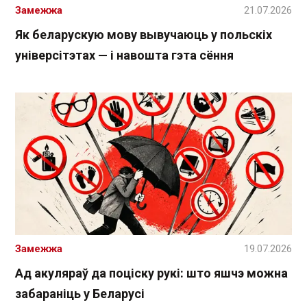
Замежжа
21.07.2026
Як беларускую мову вывучаюць у польскіх
універсітэтах — і навошта гэта сёння
Замежжа
19.07.2026
Ад акуляраў да поціску рукі: што яшчэ можна
забараніць у Беларусі