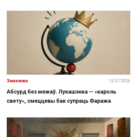
Замежжа
12.07.2026
Абсурд без межаў. Лукашэнка — «кароль
свету», смеццевы бак супраць Фаража