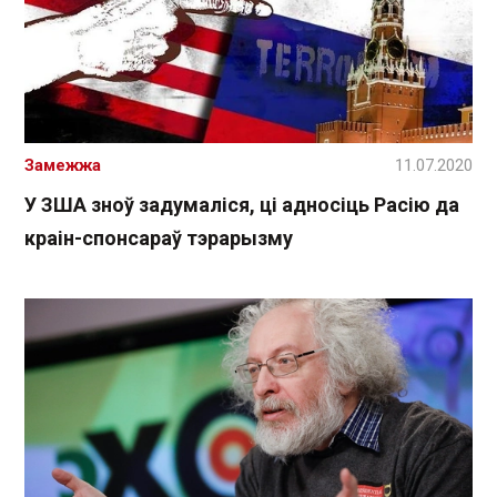
Замежжа
11.07.2020
У ЗША зноў задумаліся, ці адносіць Расію да
краін-спонсараў тэрарызму