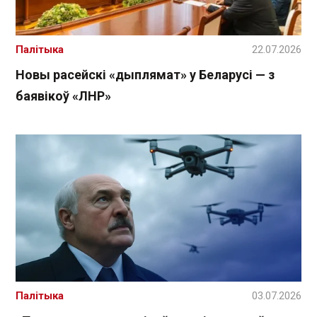
Палітыка
22.07.2026
Новы расейскі «дыплямат» у Беларусі — з
баявікоў «ЛНР»
Палітыка
03.07.2026