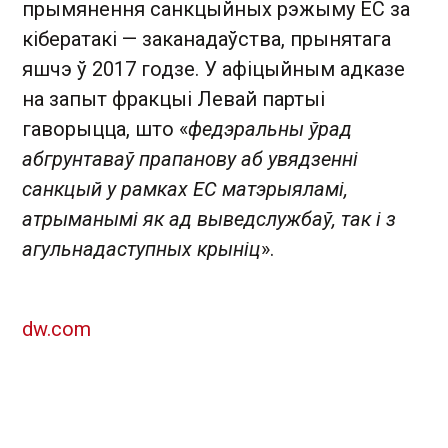
прымянення санкцыйных рэжыму ЕС за
кібератакі — заканадаўства, прынятага
яшчэ ў 2017 годзе. У афіцыйным адказе
на запыт фракцыі Левай партыі
гаворыцца, што «
федэральны ўрад
абгрунтаваў прапанову аб увядзенні
санкцый у рамках ЕС матэрыяламі,
атрыманымі як ад выведслужбаў, так і з
агульнадаступных крыніц
».
dw.com