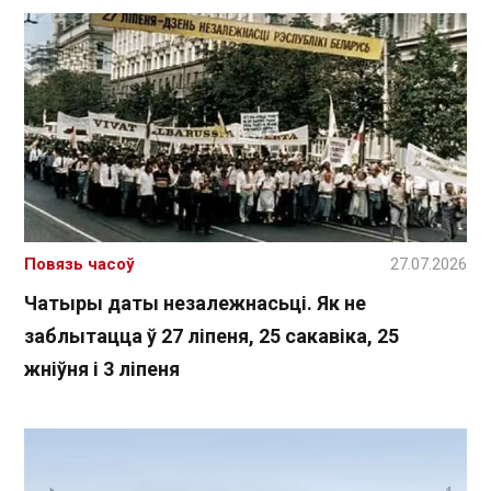
Повязь часоў
27.07.2026
Чатыры даты незалежнасьці. Як не
заблытацца ў 27 ліпеня, 25 сакавіка, 25
жніўня і 3 ліпеня