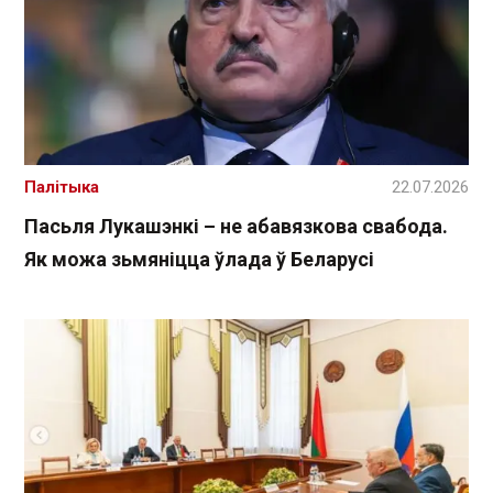
Палітыка
22.07.2026
Пасьля Лукашэнкі – не абавязкова свабода.
Як можа зьмяніцца ўлада ў Беларусі