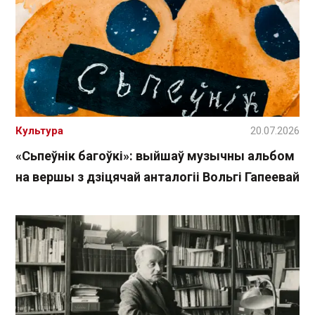
Культура
20.07.2026
«Сьпеўнік багоўкі»: выйшаў музычны альбом
на вершы з дзіцячай анталогіі Вольгі Гапеевай