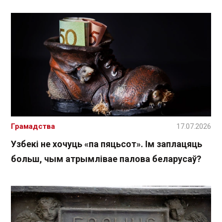
Грамадства
17.07.2026
Узбекі не хочуць «па пяцьсот». Ім заплацяць
больш, чым атрымлівае палова беларусаў?