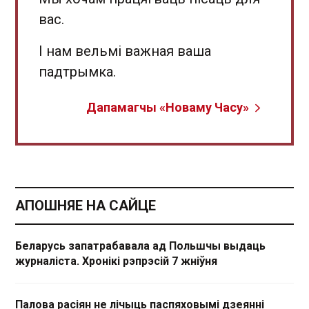
вас.
І нам вельмі важная ваша
падтрымка.
Дапамагчы «Новаму Часу»
АПОШНЯЕ НА САЙЦЕ
Беларусь запатрабавала ад Польшчы выдаць
журналіста. Хронікі рэпрэсій 7 жніўня
Палова расіян не лічыць паспяховымі дзеянні