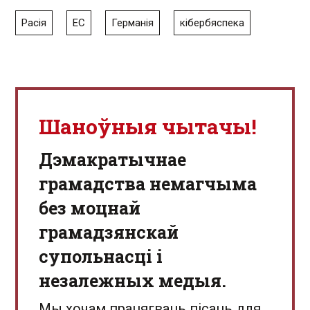
Расія
ЕС
Германія
кібербяспека
Шаноўныя чытачы!
Дэмакратычнае
грамадства немагчыма
без моцнай
грамадзянскай
супольнасці і
незалежных медыя.
Мы хочам працягваць пісаць для