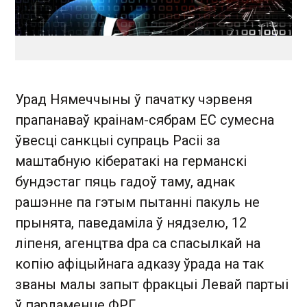
Урад Нямеччыны ў пачатку чэрвеня
прапанаваў краінам-сябрам ЕС сумесна
ўвесці санкцыі супраць Расіі за
маштабную кібератакі на германскі
бундэстаг пяць гадоў таму, аднак
рашэнне па гэтым пытанні пакуль не
прынята, паведаміла ў нядзелю, 12
ліпеня, агенцтва dpa са спасылкай на
копію афіцыйнага адказу ўрада на так
званы малы запыт фракцыі Левай партыі
ў парламенце ФРГ.