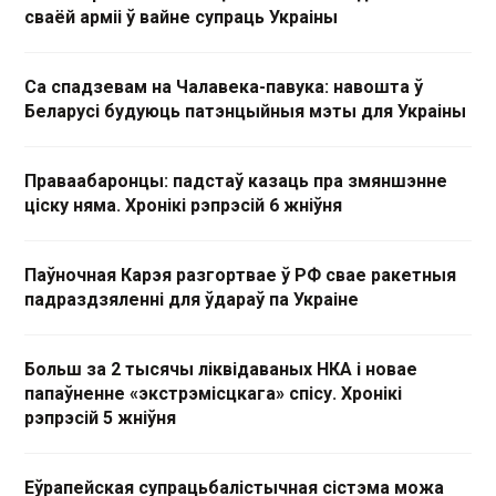
сваёй арміі ў вайне супраць Украіны
Са спадзевам на Чалавека-павука: навошта ў
Беларусі будуюць патэнцыйныя мэты для Украіны
Праваабаронцы: падстаў казаць пра змяншэнне
ціску няма. Хронікі рэпрэсій 6 жніўня
Паўночная Карэя разгортвае ў РФ свае ракетныя
падраздзяленні для ўдараў па Украіне
Больш за 2 тысячы ліквідаваных НКА і новае
папаўненне «экстрэмісцкага» спісу. Хронікі
рэпрэсій 5 жніўня
Еўрапейская супрацьбалістычная сістэма можа