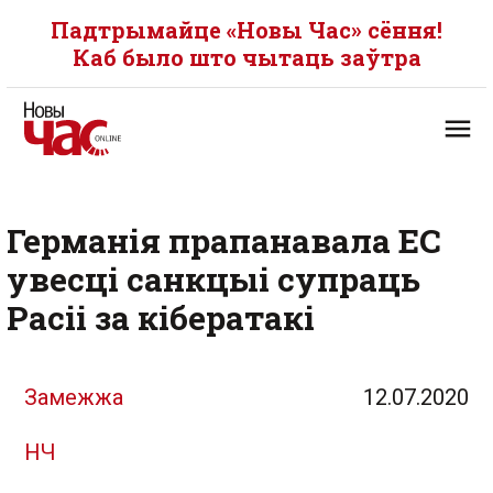
Падтрымайце «Новы Час» сёння!
Каб было што чытаць заўтра
Германія прапанавала ЕС
увесці санкцыі супраць
Расіі за кібератакі
Замежжа
12.07.2020
НЧ