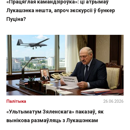
«Працяглая камандзіроўка»: ці атрымаў
Лукашэнка нешта, апроч экскурсіі ў бункер
Пуціна?
Палітыка
26.06.2026
«Ультыматум Зяленскага» паказаў, як
вынікова размаўляць з Лукашэнкам