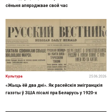
сёньня апярэджвае свой час
Культура
25.06.2026
«Жыць ёй два дні». Як расейскія эмігранцкія
газэты ў ЗША пісалі пра Беларусь у 1920-х