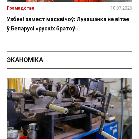
Грамадства
10.07.2026
Узбекі замест масквічоў: Лукашэнка не вітае
ў Беларусі «рускіх братоў»
ЭКАНОМІКА