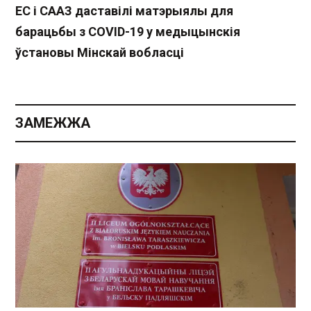
ЕС і СААЗ даставілі матэрыялы для
барацьбы з COVID-19 у медыцынскія
ўстановы Мінскай вобласці
ЗАМЕЖЖА