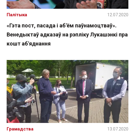
Палітыка
12.07.2020
«Гэта пост, пасада і аб'ём паўнамоцтваў».
Венедыктаў адказаў на рэпліку Лукашэнкі пра
кошт аб'яднання
Грамадства
13.07.2020