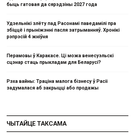
быць гатовая да сярэдзіны 2027 года
Удзельнікі злёту пад Расонамі паведамілі пра
збіццё і прыніжэнні пасля затрыманняў. Хронікі
рэпрэсій 4 жніўня
Перамовы ў Каракасе. Ці можа венесуэльскі
сцэнар стаць прыкладам для Беларусі?
Рэха вайны: Траціна малога бізнесу ў Расіі
задумалася аб закрыцці або продажы
ЧЫТАЙЦЕ ТАКСАМА