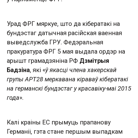
Урад ФРГ мяркуе, што да кібератакі на
бундэстаг датычная расійская ваенная
выведслужба ГРУ. Федэральная
пракуратура ФРГ 5 мая выдала ордэр на
арышт грамадзяніна РФ
Дзмітрыя
Бадзіна
, які «
ў якасці члена хакерскай
групы АРТ28 меркавана кіраваў кібератакі
на германскі бундэстаг у красавіку-маі 2015
года
».
Калі краіны ЕС прымуць прапанову
Германіі, гэта стане першым выпадкам