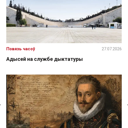
Повязь часоў
27.07.2026
Адысей на службе дыктатуры
Спасылка без VPN