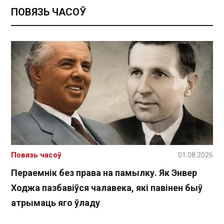
ПОВЯЗЬ ЧАСОЎ
Повязь часоў
01.08.2026
Пераемнік без права на памылку. Як Энвер
Ходжа пазбавіўся чалавека, які павінен быў
атрымаць яго ўладу