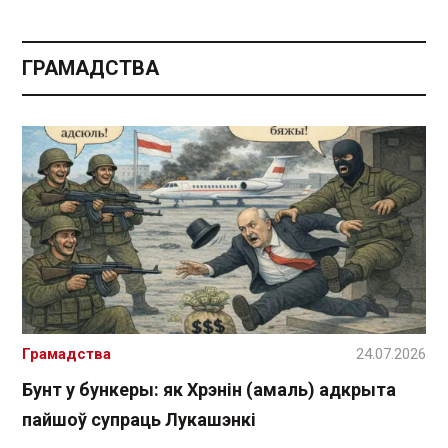
ГРАМАДСТВА
Грамадства
24.07.2026
Бунт у бункеры: як Хрэнін (амаль) адкрыта
пайшоў супраць Лукашэнкі