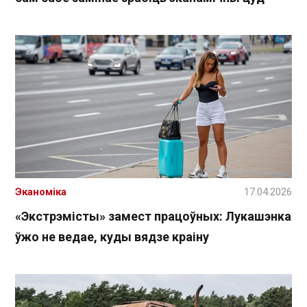
Эканоміка
17.04.2026
«Экстрэмісты» замест працоўных: Лукашэнка
ўжо не ведае, куды вядзе краіну