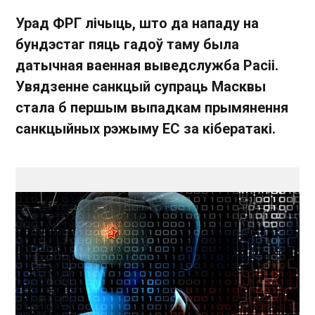
Урад ФРГ лічыць, што да нападу на
бундэстаг пяць гадоў таму была
датычная ваенная выведслужба Расіі.
Увядзенне санкцый супраць Масквы
стала б першым выпадкам прымянення
санкцыйных рэжыму ЕС за кібератакі.