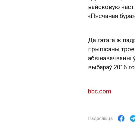
вайсковую частк
«Пясчаная бура»
Да гэтага ж пад
прыпісаны трое 
абвінавачванні 
выбараў 2016 го
bbc.com