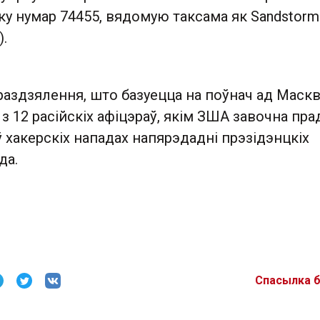
у нумар 74455, вядомую таксама як Sandstorm
).
раздзялення, што базуецца на поўнач ад Маск
з 12 расійскіх афіцэраў, якім ЗША завочна прад
ў хакерскіх нападах напярэдадні прэзідэнцкіх
да.
Спасылка 