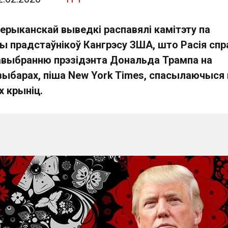
ерыканскай выведкі распавялі камітэту па
 прадстаўнікоў Кангрэсу ЗША, што Расія спр
выбранню прэзідэнта Дональда Трампа на
выбарах, піша New York Times, спасылаючыся 
х крыніц.