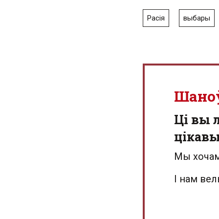
Расія
выбары
Шано
Ці вы 
цікав
Мы хочам
І нам ве