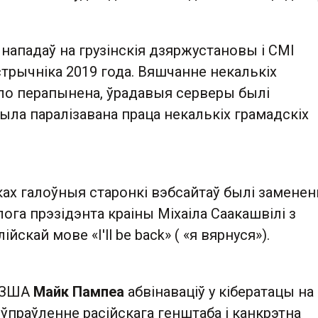
 нападаў на грузінскія дзяржустановы і СМІ
трычніка 2019 года. Вяшчанне некалькіх
ло перапынена, ўрадавыя серверы былі
ыла паралізавана праца некалькіх грамадскіх
ках галоўныя старонкі вэбсайтаў былі замене
ога прэзідэнта краіны Міхаіла Саакашвілі з
ійскай мове «I'll be back» ( «я вярнуся»).
 ЗША
Майк Пампеа
абвінаваціў у кібератацы на
 ўпраўленне расійскага генштаба і канкрэтна