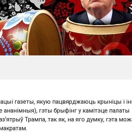
ацыі газеты, якую пацвярджаюць крыніцы і і
е ананімныя), гэты брыфінг у камітэце палаты
з'ятрыў Трампа, так як, на яго думку, гэта мож
макратам.