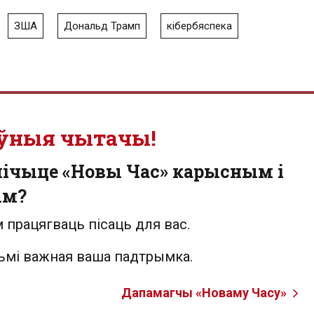
ЗША
Дональд Трамп
кібербяспека
ўныя чытачы!
лічыце «Новы Час» карысным і
ым?
 працягваць пісаць для вас.
льмі важная ваша падтрымка.
Дапамагчы «Новаму Часу»