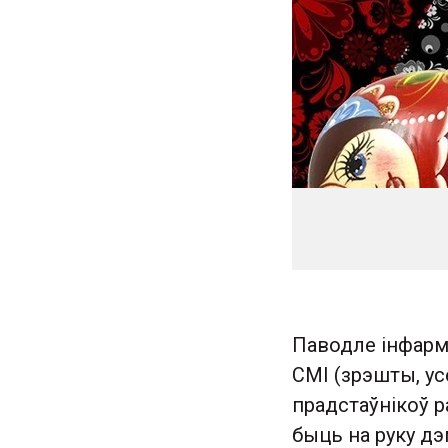
Паводле інфарм
СМІ (зрэшты, ус
прадстаўнікоў ра
быць на руку дэ