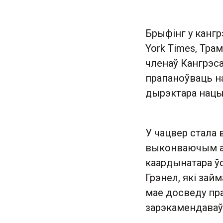
Брыфінг у канг
York Times, Тра
членаў Кангрэс
прапаноўваць н
дырэктара нац
У чацвер стала
выконваючым аб
каардынатара ў
Грэнел, які займ
мае досведу пра
зарэкамендаваў 