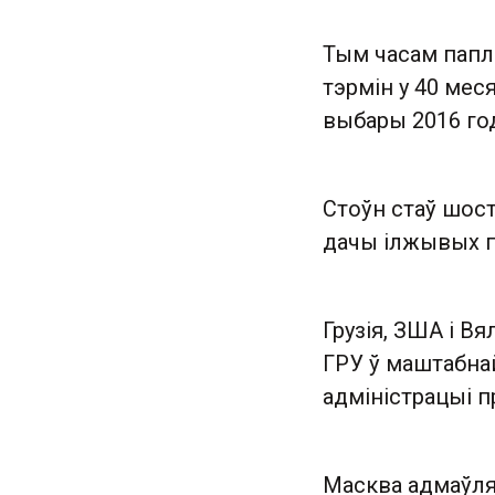
Тым часам папл
тэрмін у 40 меся
выбары 2016 го
Стоўн стаў шос
дачы ілжывых па
Грузія, ЗША і В
ГРУ ў маштабнай 
адміністрацыі пр
Масква адмаўля