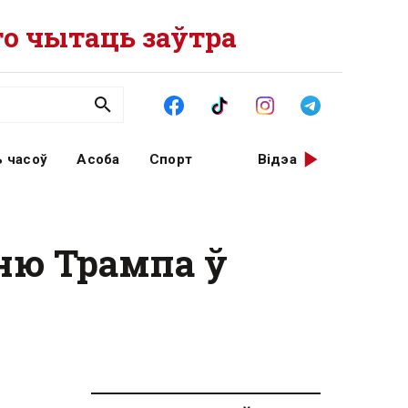
о чытаць заўтра
 часоў
Асоба
Спорт
Відэа
ню Трампа ў