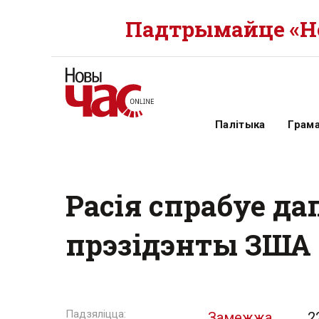
Падтрымайце «Но
Палітыка
Грам
Расія спрабуе д
прэзідэнты ЗША
Замежжа
2