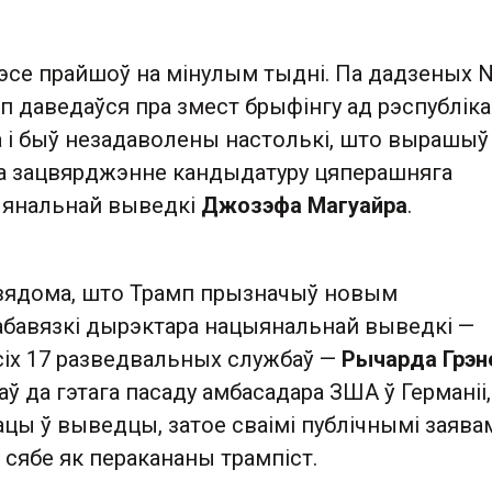
рэсе прайшоў на мінулым тыдні. Па дадзеных 
мп даведаўся пра змест брыфінгу ад рэспубліка
а і быў незадаволены настолькі, што вырашыў
а зацвярджэнне кандыдатуру цяперашняга
ыянальнай выведкі
Джозэфа Магуайра
.
 вядома, што Трамп прызначыў новым
авязкі дырэктара нацыянальнай выведкі —
сіх 17 разведвальных службаў —
Рычарда Грэн
аў да гэтага пасаду амбасадара ЗША ў Германіі,
цы ў выведцы, затое сваімі публічнымі заява
сябе як перакананы трампіст.