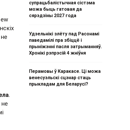
супрацьбалістычная сістэма
можа быць гатовая да
сярэдзіны 2027 года
New
нскіх
Удзельнікі злёту пад Расонамі
 не
паведамілі пра збіццё і
прыніжэнні пасля затрыманняў.
Хронікі рэпрэсій 4 жніўня
Перамовы ў Каракасе. Ці можа
венесуэльскі сцэнар стаць
прыкладам для Беларусі?
ела
.
 не
мі