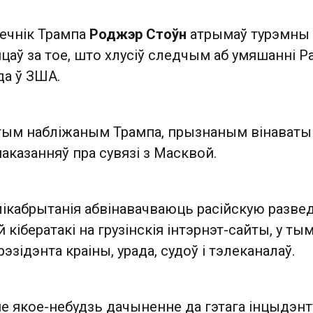
ечнік Трампа
Роджэр Стоўн
атрымаў турэмны
цаў за тое, што хлусіў следчым аб умяшанні Ра
да ў ЗША.
тым набліжаным Трампа, прызнаным вінаваты
казанняў пра сувязі з Масквой.
ялікабрытанія абвінавачваюць расійскую разве
кібератакі на грузінскія інтэрнэт-сайты, у тым
эзідэнта краіны, урада, судоў і тэлеканалаў.
е якое-небудзь дачыненне да гэтага інцыдэнт