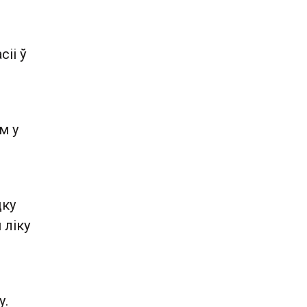
сіі ў
м у
дку
 ліку
у.