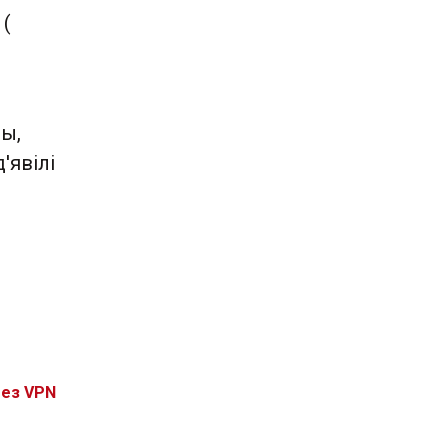
 (
вы,
'явілі
без VPN