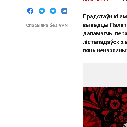
Прадстаўнікі ам
выведцы Палаты
Спасылка без VPN
дапамагчы пера
лістападаўскіх 
пяць неназваны