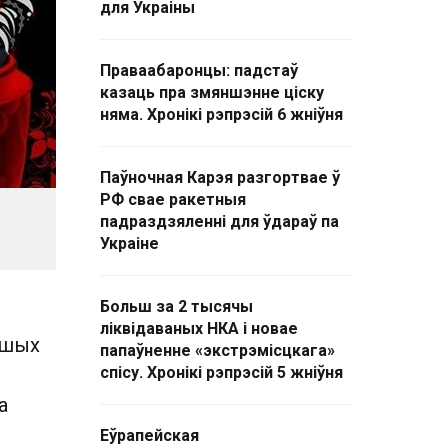
для Украіны
Праваабаронцы: падстаў
казаць пра змяншэнне ціску
няма. Хронікі рэпрэсій 6 жніўня
Паўночная Карэя разгортвае ў
РФ свае ракетныя
падраздзяленні для ўдараў па
Украіне
Больш за 2 тысячы
ліквідаваных НКА і новае
ншых
папаўненне «экстрэмісцкага»
спісу. Хронікі рэпрэсій 5 жніўня
а
Еўрапейская