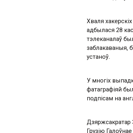
Хваля хакерскіх
адбылася 28 кас
тэлеканалаў бы
заблакаваныя, б
устаноў.
У многіх выпад
фатаграфіяй был
подпісам на англ
Дзяржсакратар
Грузію Галоўнае