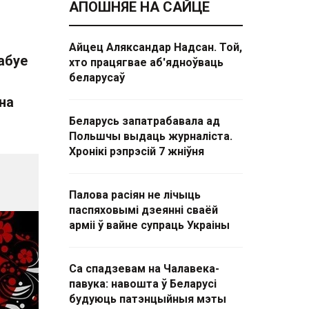
АПОШНЯЕ НА САЙЦЕ
Айцец Аляксандар Надсан. Той,
абуе
хто працягвае аб'ядноўваць
беларусаў
на
Беларусь запатрабавала ад
Польшчы выдаць журналіста.
Хронікі рэпрэсій 7 жніўня
Палова расіян не лічыць
паспяховымі дзеянні сваёй
арміі ў вайне супраць Украіны
Са спадзевам на Чалавека-
павука: навошта ў Беларусі
будуюць патэнцыйныя мэты