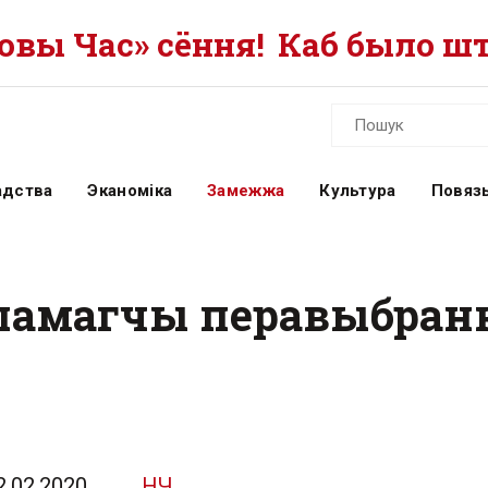
вы Час» сёння!
Каб было шт
адства
Эканоміка
Замежжа
Культура
Повязь
апамагчы перавыбран
2.02.2020
НЧ