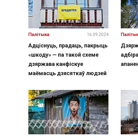
Палітыка
16.09.2024
Паліты
Адціснуць, прадаць, пакрыць
Дзярж
«шкоду» — па такой схеме
адбіра
дзяржава канфіскуе
апане
маёмасць дзясяткаў людзей