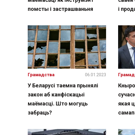
помсты і застрашваньня
і про
Грамадства
06.01.2023
Грамад
У Беларусі таемна прынялі
Кныро
закон аб канфіскацыі
сучас
маёмасці. Што могуць
якая 
забраць?
самап