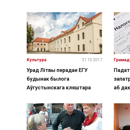
Культура
31.10.2017
Грамад
Урад Літвы перадае ЕГУ
Падат
будынак былога
запат
Аўгустынскага кляштара
аб да