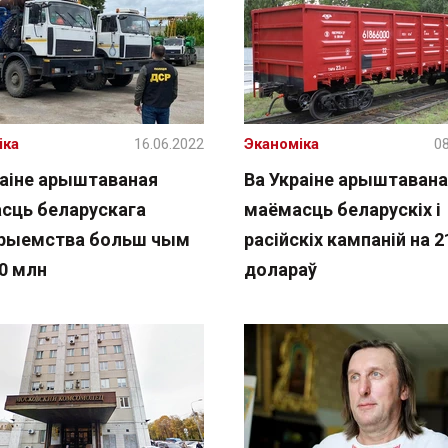
іка
16.06.2022
Эканоміка
08
раіне арыштаваная
Ва Украіне арыштавана
сць беларускага
маёмасць беларускіх і
рыемства больш чым
расійскіх кампаній на 
00 млн
долараў