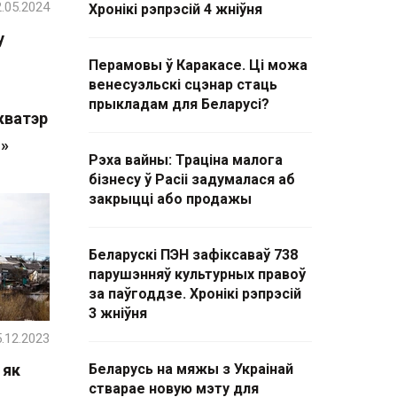
.05.2024
Хронікі рэпрэсій 4 жніўня
у
Перамовы ў Каракасе. Ці можа
венесуэльскі сцэнар стаць
прыкладам для Беларусі?
кватэр
н»
Рэха вайны: Траціна малога
бізнесу ў Расіі задумалася аб
закрыцці або продажы
Беларускі ПЭН зафіксаваў 738
парушэнняў культурных правоў
за паўгоддзе. Хронікі рэпрэсій
3 жніўня
.12.2023
 як
Беларусь на мяжы з Украінай
стварае новую мэту для