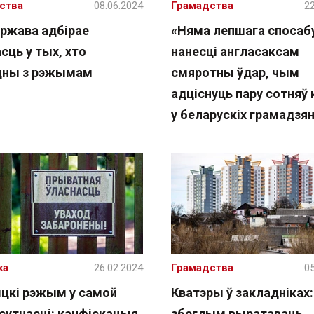
ства
08.06.2024
Грамадства
22
яржава адбірае
«Няма лепшага спосаб
сць у тых, хто
нанесці англасаксам
дны з рэжымам
смяротны ўдар, чым
адціснуць пару сотняў 
у беларускіх грамадзя
ка
26.02.2024
Грамадства
05
цкі рэжым у самой
Кватэры ў закладніках:
 сутнасці: канфіскацыя
збеглым выратаваць