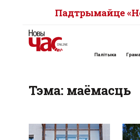
Падтрымайце «Но
Палітыка
Грам
Тэма: маёмасць