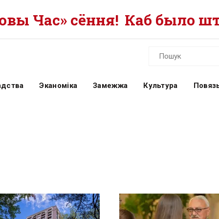
вы Час» сёння!
Каб было шт
адства
Эканоміка
Замежжа
Культура
Повязь