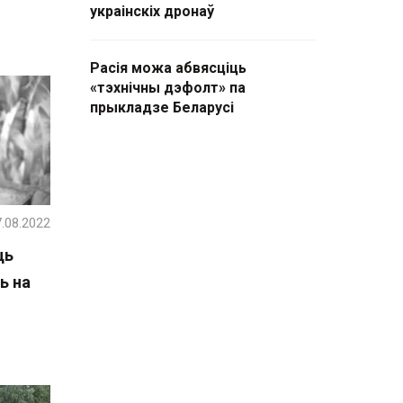
украінскіх дронаў
Расія можа абвясціць
«тэхнічны дэфолт» па
прыкладзе Беларусі
.08.2022
ць
ь на