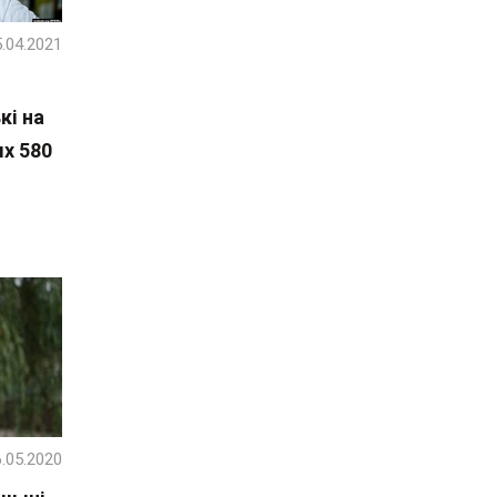
.04.2021
і
кі на
ых 580
.05.2020