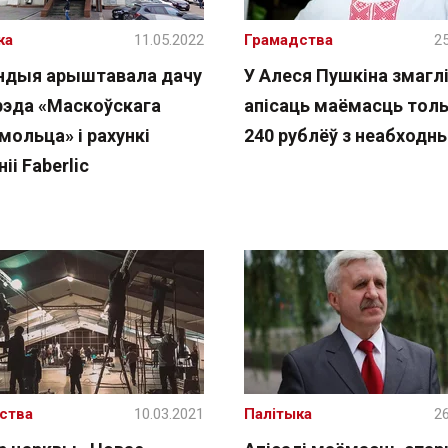
жа
11.05.2022
Грамадства
25
ндыя арыштавала дачу
У Алеся Пушкіна змагл
рэда «Маскоўскага
апісаць маёмасць толь
мольца» і рахункі
240 рублёў з неабходн
іі Faberlic
ства
10.03.2021
Палітыка
26