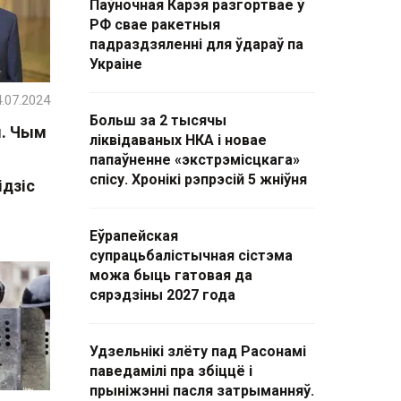
Паўночная Карэя разгортвае ў
РФ свае ракетныя
падраздзяленні для ўдараў па
Украіне
.07.2024
Больш за 2 тысячы
ы. Чым
ліквідаваных НКА і новае
папаўненне «экстрэмісцкага»
спісу. Хронікі рэпрэсій 5 жніўня
ідзіс
Еўрапейская
супрацьбалістычная сістэма
можа быць гатовая да
сярэдзіны 2027 года
Удзельнікі злёту пад Расонамі
паведамілі пра збіццё і
прыніжэнні пасля затрыманняў.