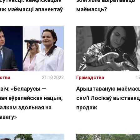
даж маёмасці апанентаў
маёмасць?
ства
21.10.2022
Грамадства
17
віч: «Беларусы —
Арыштаваную маёмас
ная еўрапейская нацыя,
сям'і Лосікаў выставяц
цалкам здольная на
продаж
авагу»