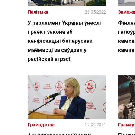
Палітыка
26.05.2022
Замеж
У парламент Украіны ўнеслі
Фінля
праект закона аб
галоў
канфіскацыі беларускай
камса
маёмасці за саўдзел у
кампан
расійскай агрэсіі
Грамадства
12.04.2021
Грамад