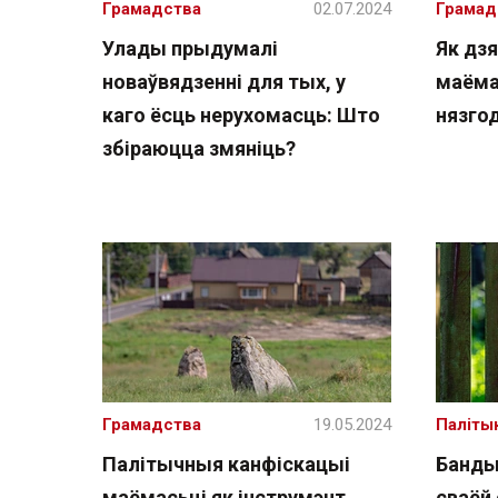
Грамадства
02.07.2024
Грамад
Улады прыдумалі
Як дз
новаўвядзенні для тых, у
маёма
каго ёсць нерухомасць: Што
нязго
збіраюцца змяніць?
Грамадства
19.05.2024
Паліты
Палітычныя канфіскацыі
Банды
маёмасьці як інструмэнт
сваёй