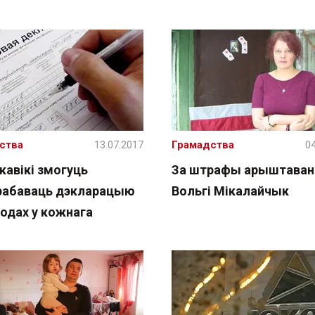
ства
13.07.2017
Грамадства
04
кавікі змогуць
За штрафы арыштава
рабаваць дэкларацыю
Вольгі Мікалайчык
ходах у кожнага