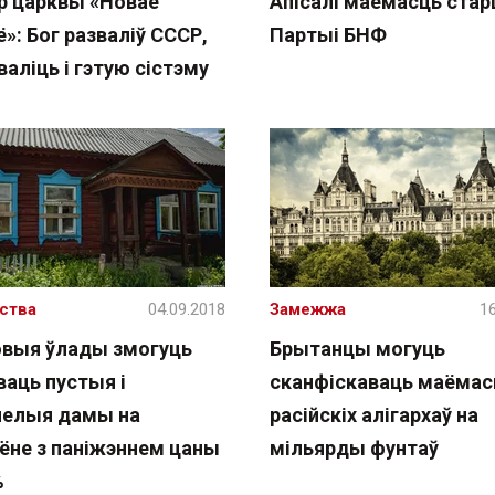
р царквы «Новае
Апісалі маёмасць ста
»: Бог разваліў СССР,
Партыі БНФ
валіць і гэтую сістэму
ства
04.09.2018
Замежжа
16
выя ўлады змогуць
Брытанцы могуць
ваць пустыя і
сканфіскаваць маёмас
нелыя дамы на
расійскіх алігархаў на
ёне з паніжэннем цаны
мільярды фунтаў
%