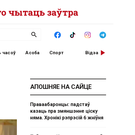
о чытаць заўтра
 часоў
Асоба
Спорт
Відэа
АПОШНЯЕ НА САЙЦЕ
Праваабаронцы: падстаў
казаць пра змяншэнне ціску
няма. Хронікі рэпрэсій 6 жніўня