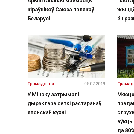
Арыштаваная маёмасць
Паста
кіраўнікоў Саюза палякаў
жыццё
Беларусі
ён раз
Грамадства
05.02.2019
Грамад
У Мінску затрымалі
Мясцо
дырэктара сеткі рэстаранаў
прада
японскай кухні
струх
аўкцы
да 80