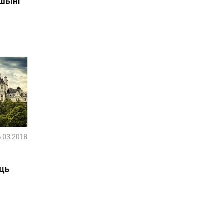
ршыні
.03.2018
ць