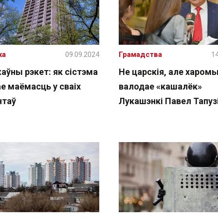
ка
09.09.2024
Грамадства
14
аўны рэкет: як сістэма
Не царскія, але харом
е маёмасць у сваіх
валодае «кашалёк»
нтаў
Лукашэнкі Павел Тапуз