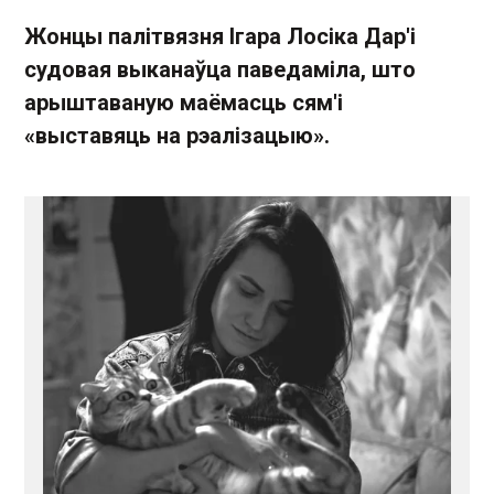
Жонцы палітвязня Ігара Лосіка Дар'і
судовая выканаўца паведаміла, што
арыштаваную маёмасць сям'і
«выставяць на рэалізацыю».