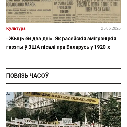
Культура
25.06.2026
«Жыць ёй два дні». Як расейскія эмігранцкія
газэты ў ЗША пісалі пра Беларусь у 1920-х
ПОВЯЗЬ ЧАСОЎ