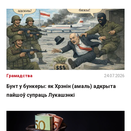
Грамадства
24.07.2026
Бунт у бункеры: як Хрэнін (амаль) адкрыта
пайшоў супраць Лукашэнкі