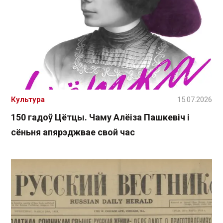
Культура
15.07.2026
150 гадоў Цётцы. Чаму Алёіза Пашкевіч і
сёньня апярэджвае свой час