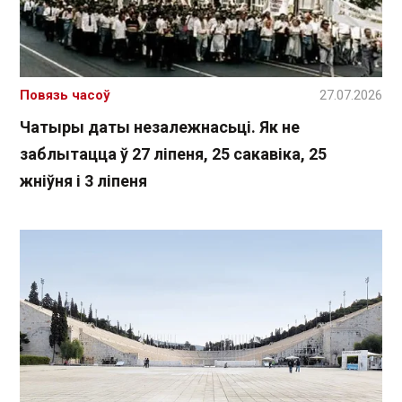
Повязь часоў
27.07.2026
Чатыры даты незалежнасьці. Як не
заблытацца ў 27 ліпеня, 25 сакавіка, 25
жніўня і 3 ліпеня