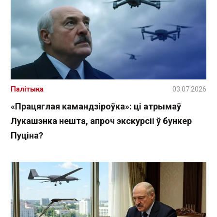
Палітыка
03.07.2026
«Працяглая камандзіроўка»: ці атрымаў
Лукашэнка нешта, апроч экскурсіі ў бункер
Пуціна?