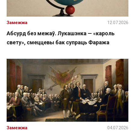
Замежжа
12.07.2026
Абсурд без межаў. Лукашэнка — «кароль
свету», смеццевы бак супраць Фаража
Замежжа
04.07.2026