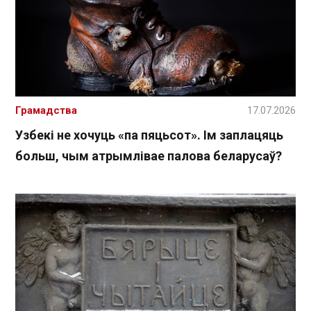
Грамадства
17.07.2026
Узбекі не хочуць «па пяцьсот». Ім заплацяць
больш, чым атрымлівае палова беларусаў?