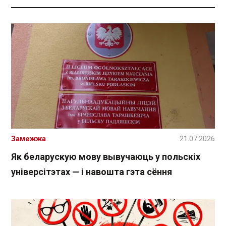
Замежжа
21.07.2026
Як беларускую мову вывучаюць у польскіх
універсітэтах — і навошта гэта сёння