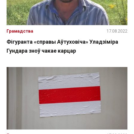
Грамадства
17.08.2022
Фігуранта «справы Аўтуховіча» Уладзіміра
Гундара зноў чакае карцар