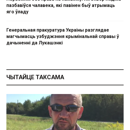
пазбавіўся чалавека, які павінен быў атрымаць
яго ўладу
Генеральная пракуратура Украіны разглядае
магчымасць узбуджэння крымінальнай справы ў
дачыненні да Лукашэнкі
ЧЫТАЙЦЕ ТАКСАМА