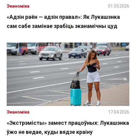
Эканоміка
01.05.2026
«Адзін раён — адзін правал»: Як Лукашэнка
сам сабе замінае зрабіць эканамічны цуд
Эканоміка
17.04.2026
«Экстрэмісты» замест працоўных: Лукашэнка
ўжо не ведае, куды вядзе краіну