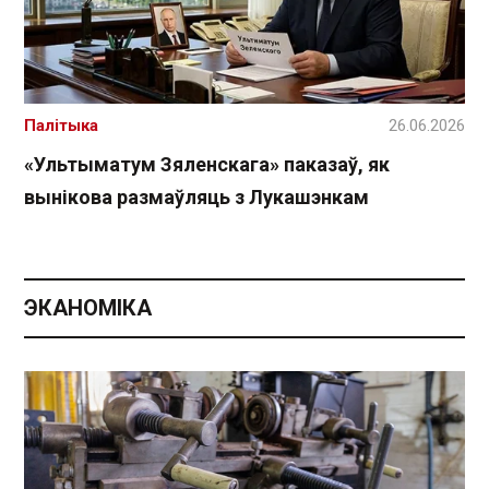
Палітыка
26.06.2026
«Ультыматум Зяленскага» паказаў, як
вынікова размаўляць з Лукашэнкам
ЭКАНОМІКА