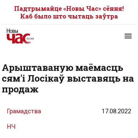
Падтрымайце «Новы Час» сёння!
Каб было што чытаць заўтра
Арыштаваную маёмасць
сям'і Лосікаў выставяць на
продаж
Грамадства
17.08.2022
НЧ