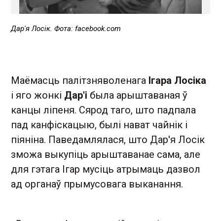
Дар'я Лосік. Фота: facebook.com
Маёмасць палітзняволенага
Ігара Лосіка
і яго жонкі
Дар'і
была арыштаваная ў
канцы ліпеня. Сярод таго, што падпала
пад канфіскацыю, былі нават чайнік і
піяніна. Паведамлялася, што Дар'я Лосік
зможа выкупіць арыштаванае сама, але
для гэтага Ігар мусіць атрымаць дазвол
ад органаў прымусовага выканання.