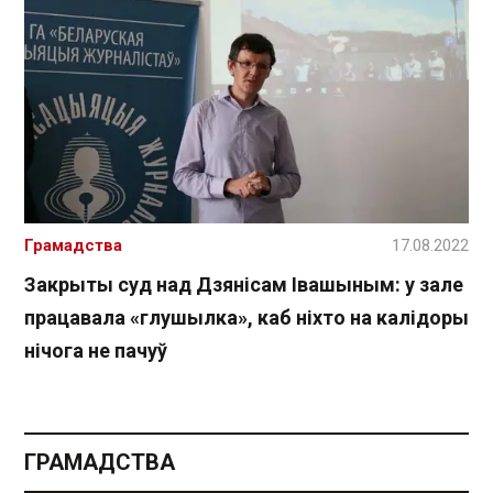
Грамадства
17.08.2022
Закрыты суд над Дзянісам Івашыным: у зале
працавала «глушылка», каб ніхто на калідоры
нічога не пачуў
ГРАМАДСТВА