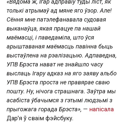
«Вядома ж, Ігар адправіў туды ліст, як
толькі атрымаў ад мяне яго ўзор. Але!
Сёння мне патэлефанавала судовая
выканаўца, якая працуе па нашай
маёмасці, і паведаміла, што ўся
арыштаваная маёмасць павінна быць
выстаўлена на рэалізацыю. Адпаведна,
УП
В
Брэста нават не знайшло часу
выслаць Ігару адказ на яго заяву альбо
УПВ Брэста проста не правярае сваю
пошту. Ну, нічога страшнага. Заўтра мы
асабіста ўбачымся з гэтымі людзьмі з
прыгожага горада Брэста»,
—
напісала
Дар'я ў сваім фэйсбуку.