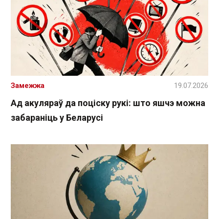
Замежжа
19.07.2026
Ад акуляраў да поціску рукі: што яшчэ можна
забараніць у Беларусі