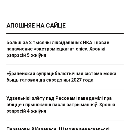
АПОШНЯЕ НА САЙЦЕ
Больш за 2 тысячы ліквідаваных НКА і новае
папаўненне «экстрэмісцкага» спісу. Хронікі
рэпрэсій 5 жніўня
Еўрапейская супрацьбалістычная сістэма можа
быць гатовая да сярэдзіны 2027 года
Удзельнікі злёту пад Расонамі паведамілі пра
збіццё і прыніжэнні пасля затрыманняў. Хронікі
рэпрэсій 4 жніўня
Перамовы ў Каракасе. Ці можа венесуэльскі