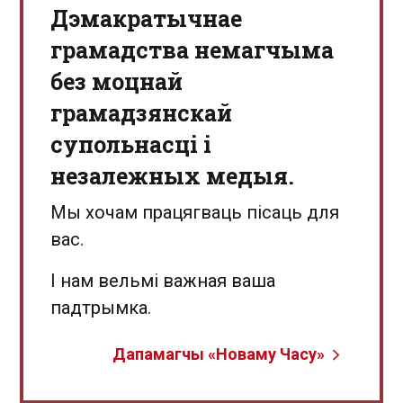
Дэмакратычнае
грамадства немагчыма
без моцнай
грамадзянскай
супольнасці і
незалежных медыя.
Мы хочам працягваць пісаць для
вас.
І нам вельмі важная ваша
падтрымка.
Дапамагчы «Новаму Часу»