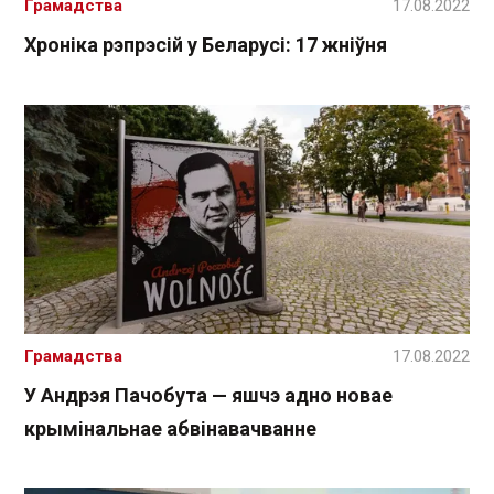
Грамадства
17.08.2022
Хроніка рэпрэсій у Беларусі: 17 жніўня
Грамадства
17.08.2022
У Андрэя Пачобута — яшчэ адно новае
крымінальнае абвінавачванне