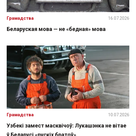
Грамадства
16.07.2026
Беларуская мова — не «бедная» мова
Грамадства
10.07.2026
Узбекі замест масквічоў: Лукашэнка не вітае
ў Беларусі «рускіх братоў»