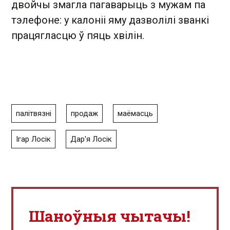
двойчы змагла пагаварыць з мужам па
тэлефоне: у калоніі яму дазволілі званкі
працягласцю ў пяць хвілін.
палітвязні
продаж
маёмасць
Ігар Лосік
Дар'я Лосік
Шаноўныя чытачы!