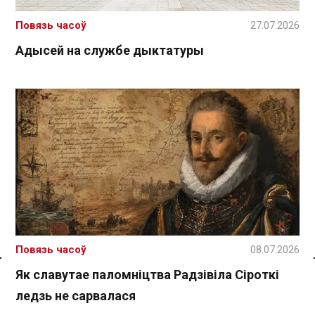
Повязь часоў
27.07.2026
Адысей на службе дыктатуры
Повязь часоў
08.07.2026
Спасылка без VPN
Як славутае паломніцтва Радзівіла Сіроткі
ледзь не сарвалася