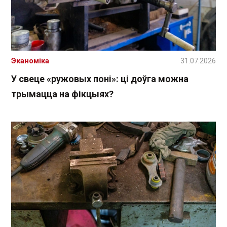
Эканоміка
31.07.2026
У свеце «ружовых поні»: ці доўга можна
трымацца на фікцыях?