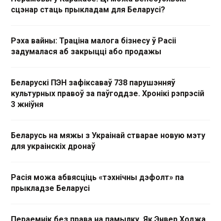
сцэнар стаць прыкладам для Беларусі?
Рэха вайны: Траціна малога бізнесу ў Расіі
задумалася аб закрыцці або продажы
Беларускі ПЭН зафіксаваў 738 парушэнняў
культурных правоў за паўгоддзе. Хронікі рэпрэсій
3 жніўня
Беларусь на мяжы з Украінай стварае новую мэту
для украінскіх дронаў
Расія можа абвясціць «тэхнічны дэфолт» па
прыкладзе Беларусі
Пераемнік без права на памылку. Як Энвер Ходжа