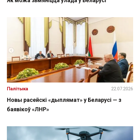
Як можа зьмяніцца ўлада ў Беларусі
Палітыка
22.07.2026
Новы расейскі «дыплямат» у Беларусі — з
баявікоў «ЛНР»