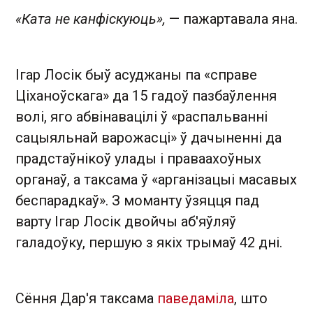
«Ката не канфіскуюць»,
— пажартавала яна.
Ігар Лосік быў асуджаны па «справе
Ціханоўскага» да 15 гадоў пазбаўлення
волі, яго абвінавацілі ў «распальванні
сацыяльнай варожасці» ў дачыненні да
прадстаўнікоў улады і праваахоўных
органаў, а таксама ў «арганізацыі масавых
беспарадкаў». З моманту ўзяцця пад
варту Ігар Лосік двойчы аб'яўляў
галадоўку, першую з якіх трымаў 42 дні.
Сёння Дар'я таксама
паведаміла
, што