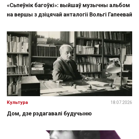
«Сьпеўнік багоўкі»: выйшаў музычны альбом
на вершы з дзіцячай анталогіі Вольгі Гапеевай
Культура
18.07.2026
Дом, дзе рэдагавалі будучыню