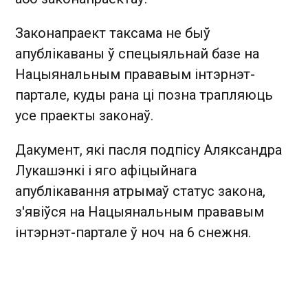
Законапраект таксама не быў
апублікаваны ў спецыяльнай базе на
Нацыянальным прававым інтэрнэт-
партале, куды рана ці позна трапляюць
усе праекты законаў.
Дакумент, які пасля подпісу Аляксандра
Лукашэнкі і яго афіцыйнага
апублікавання атрымаў статус закона,
з'явіўся на Нацыянальным прававым
інтэрнэт-партале ў ноч на 6 снежня.