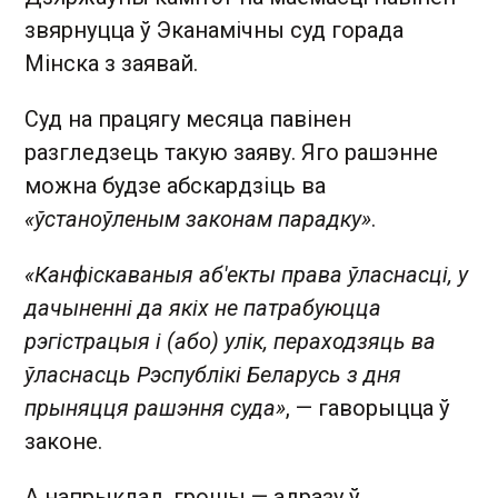
звярнуцца ў Эканамічны суд горада
Мінска з заявай.
Суд на працягу месяца павінен
разгледзець такую заяву. Яго рашэнне
можна будзе абскардзіць ва
«ўстаноўленым законам парадку»
.
«Канфіскаваныя аб'екты права ўласнасці, у
дачыненні да якіх не патрабуюцца
рэгістрацыя і (або) улік, пераходзяць ва
ўласнасць Рэспублікі Беларусь з дня
прыняцця рашэння суда»
, — гаворыцца ў
законе.
А напрыклад, грошы — адразу ў