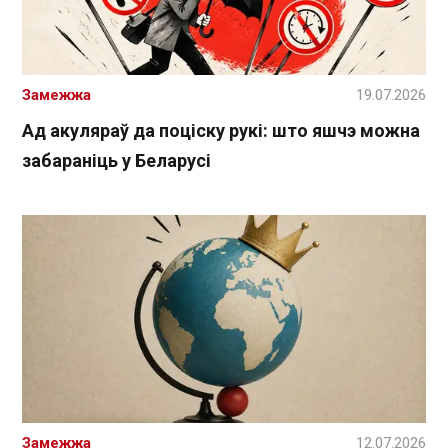
Замежжа
19.07.2026
Ад акуляраў да поціску рукі: што яшчэ можна
забараніць у Беларусі
Замежжа
12.07.2026