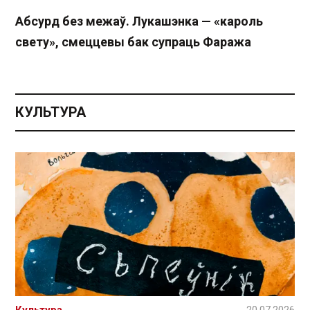
Абсурд без межаў. Лукашэнка — «кароль
свету», смеццевы бак супраць Фаража
КУЛЬТУРА