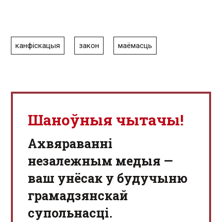
канфіскацыя
закон
маёмасць
Шаноўныя чытачы!
Aхвяраванні
незалежным медыя —
ваш унёсак у будучыню
грамадзянскай
супольнасці.