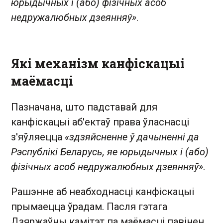
юрыдычных і (або) фізічных асоб
недружалюбных дзеянняў»
.
Які механізм канфіскацыі
маёмасці
Пазначана, што падставай для
канфіскацыі аб'ектаў права ўласнасці
з'яўляецца
«здзяйсненне ў дачыненні да
Рэспублікі Беларусь, яе юрыдычных і (або)
фізічных асоб недружалюбных дзеянняў»
.
Рашэнне аб неабходнасці канфіскацыі
прымаецца ўрадам. Пасля гэтага
Дзяржаўны камітэт па маёмасці павінен