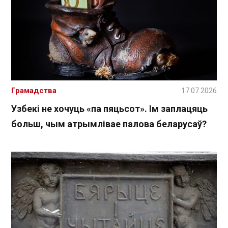
Грамадства
17.07.2026
Узбекі не хочуць «па пяцьсот». Ім заплацяць
больш, чым атрымлівае палова беларусаў?