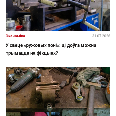
Эканоміка
31.07.2026
У свеце «ружовых поні»: ці доўга можна
трымацца на фікцыях?