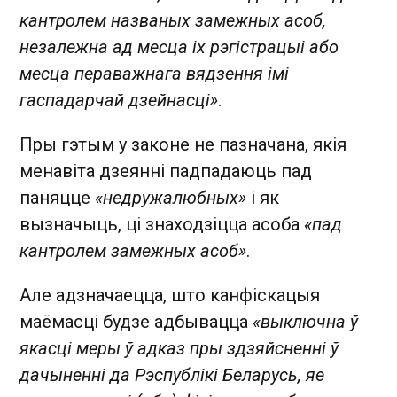
кантролем названых замежных асоб,
незалежна ад месца іх рэгістрацыі або
месца пераважнага вядзення імі
гаспадарчай дзейнасці»
.
Пры гэтым у законе не пазначана, якія
менавіта дзеянні падпадаюць пад
паняцце
«недружалюбных»
і як
вызначыць, ці знаходзіцца асоба
«пад
кантролем замежных асоб»
.
Але адзначаецца, што канфіскацыя
маёмасці будзе адбывацца
«выключна ў
якасці меры ў адказ пры здзяйсненні ў
дачыненні да Рэспублікі Беларусь, яе