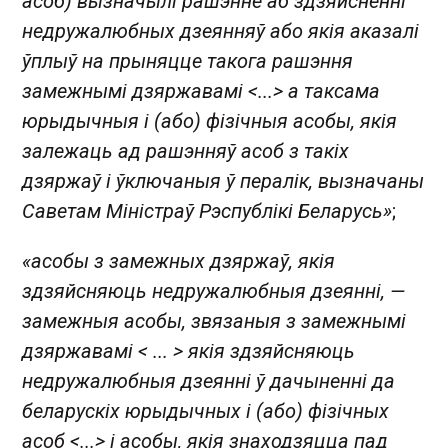
асоб) вызначылі рашэнне аб здзяйсненні
недружалюбных дзеянняў або якія аказалі
ўплыў на прыняцце такога рашэння
замежнымі дзяржавамі <...> а таксама
юрыдычныя і (або) фізічныя асобы, якія
залежаць ад рашэнняў асоб з такіх
дзяржаў і ўключаныя ў пералік, вызначаны
Саветам Міністраў Рэспублікі Беларусь»
;
«асобы з замежных дзяржаў, якія
здзяйсняюць недружалюбныя дзеянні, —
замежныя асобы, звязаныя з замежнымі
дзяржавамі < ... > якія здзяйсняюць
недружалюбныя дзеянні ў дачыненні да
беларускіх юрыдычных і (або) фізічных
асоб <...> і асобы, якія знаходзяцца пад