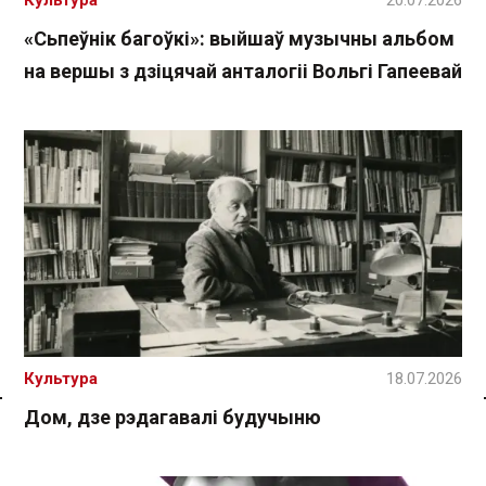
Культура
20.07.2026
«Сьпеўнік багоўкі»: выйшаў музычны альбом
на вершы з дзіцячай анталогіі Вольгі Гапеевай
Культура
18.07.2026
Дом, дзе рэдагавалі будучыню
Спасылка без VPN