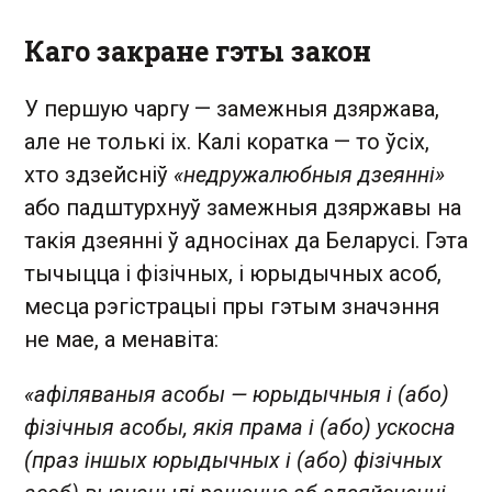
Каго закране гэты закон
У першую чаргу — замежныя дзяржава,
але не толькі іх. Калі коратка — то ўсіх,
хто здзейсніў
«недружалюбныя дзеянні»
або падштурхнуў замежныя дзяржавы на
такія дзеянні ў адносінах да Беларусі. Гэта
тычыцца і фізічных, і юрыдычных асоб,
месца рэгістрацыі пры гэтым значэння
не мае, а менавіта:
«афіляваныя асобы — юрыдычныя і (або)
фізічныя асобы, якія прама і (або) ускосна
(праз іншых юрыдычных і (або) фізічных