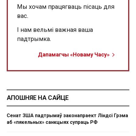
Мы хочам працягваць пісаць для
вас.
І нам вельмі важная ваша
падтрымка.
Дапамагчы «Новаму Часу»
АПОШНЯЕ НА САЙЦЕ
Сенат ЗША падтрымаў законапраект Ліндсі Грэма
аб «пякельных» санкцыях супраць РФ