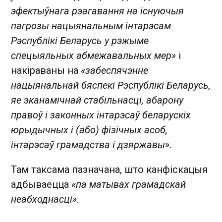
эфектыўнага рэагавання на існуючыя
пагрозы нацыянальным інтарэсам
Рэспублікі Беларусь у рэжыме
спецыяльных абмежавальных мер»
і
накіраваны на
«забеспячэнне
нацыянальнай бяспекі Рэспублікі Беларусь,
яе эканамічнай стабільнасці, абарону
правоў і законных інтарэсаў беларускіх
юрыдычных і (або) фізічных асоб,
інтарэсаў грамадства і дзяржавы».
Там таксама пазначана, што канфіскацыя
адбываецца
«па матывах грамадскай
неабходнасці»
.