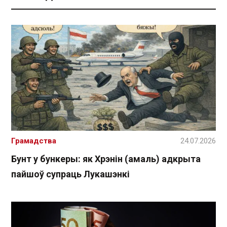
Грамадства
24.07.2026
Бунт у бункеры: як Хрэнін (амаль) адкрыта
пайшоў супраць Лукашэнкі