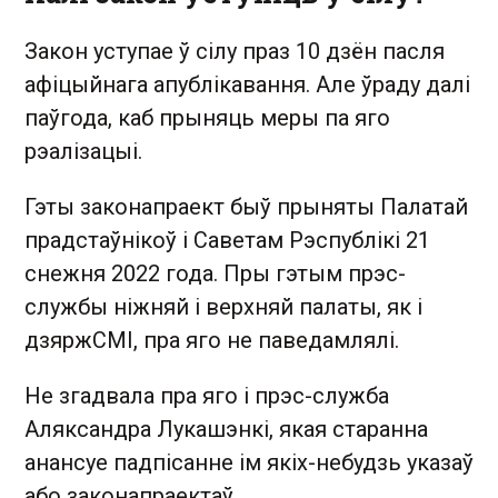
Закон уступае ў сілу праз 10 дзён пасля
афіцыйнага апублікавання. Але ўраду далі
паўгода, каб прыняць меры па яго
рэалізацыі.
Гэты законапраект быў прыняты Палатай
прадстаўнікоў і Саветам Рэспублікі 21
снежня 2022 года. Пры гэтым прэс-
службы ніжняй і верхняй палаты, як і
дзяржСМІ, пра яго не паведамлялі.
Не згадвала пра яго і прэс-служба
Аляксандра Лукашэнкі, якая старанна
анансуе падпісанне ім якіх-небудзь указаў
або законапраектаў.