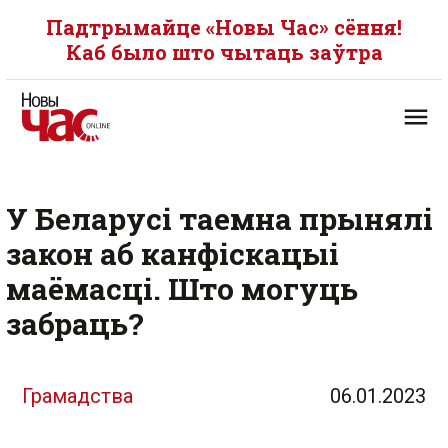
Падтрымайце «Новы Час» сёння!
Каб было што чытаць заўтра
У Беларусі таемна прынялі
закон аб канфіскацыі
маёмасці. Што могуць
забраць?
Грамадства
06.01.2023