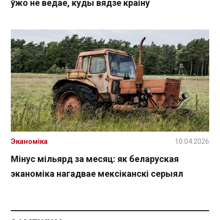
ўжо не ведае, куды вядзе краіну
Эканоміка
10.04.2026
Мінус мільярд за месяц: як беларуская
эканоміка нагадвае мексіканскі серыял