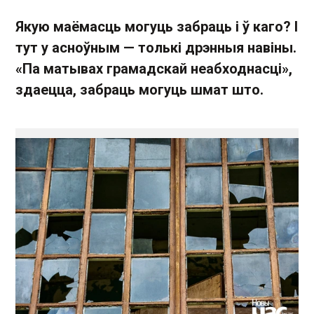
Якую маёмасць могуць забраць і ў каго? І
тут у асноўным — толькі дрэнныя навіны.
«Па матывах грамадскай неабходнасці»,
здаецца, забраць могуць шмат што.