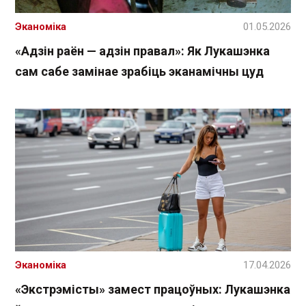
Эканоміка
01.05.2026
«Адзін раён — адзін правал»: Як Лукашэнка
сам сабе замінае зрабіць эканамічны цуд
Эканоміка
17.04.2026
«Экстрэмісты» замест працоўных: Лукашэнка