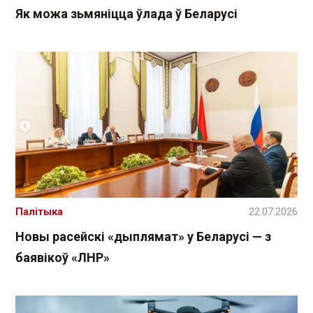
Як можа зьмяніцца ўлада ў Беларусі
Палітыка
22.07.2026
Новы расейскі «дыплямат» у Беларусі — з
баявікоў «ЛНР»