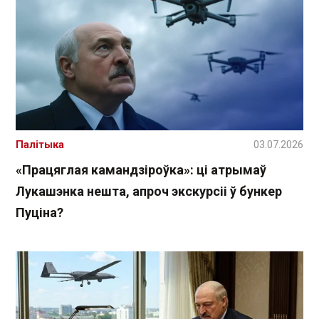
Палітыка
03.07.2026
«Працяглая камандзіроўка»: ці атрымаў
Лукашэнка нешта, апроч экскурсіі ў бункер
Пуціна?