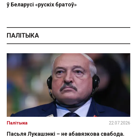
ў Беларусі «рускіх братоў»
ПАЛІТЫКА
Палітыка
22.07.2026
Пасьля Лукашэнкі – не абавязкова свабода.