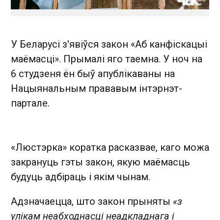
У Беларусі з'явіўся закон «Аб канфіскацыі
маёмасці». Прымалі яго таемна. У ноч на
6 студзеня ён быў апублікаваны на
Нацыянальным прававым інтэрнэт-
партале.
«Люстэрка» коратка расказвае, каго можа
закрануць гэты закон, якую маёмасць
будуць адбіраць і якім чынам.
Адзначаецца, што закон прыняты
«з
улікам неабходнасці неадкладнага і