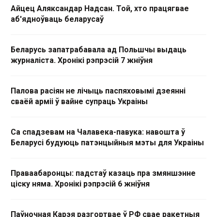
Айцец Аляксандар Надсан. Той, хто працягвае
аб'ядноўваць беларусаў
Беларусь запатрабавала ад Польшчы выдаць
журналіста. Хронікі рэпрэсій 7 жніўня
Палова расіян не лічыць паспяховымі дзеянні
сваёй арміі ў вайне супраць Украіны
Са спадзевам на Чалавека-павука: навошта ў
Беларусі будуюць патэнцыйныя мэты для Украіны
Праваабаронцы: падстаў казаць пра змяншэнне
ціску няма. Хронікі рэпрэсій 6 жніўня
Паўночная Карэя разгортвае ў РФ свае ракетныя