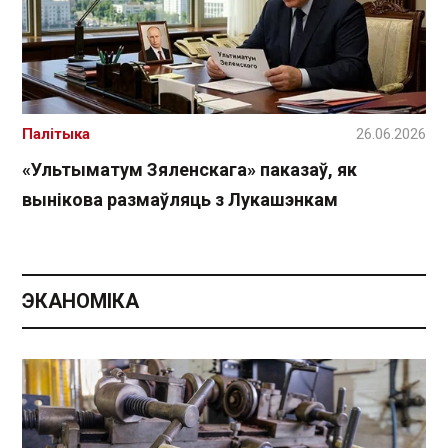
Палітыка
26.06.2026
«Ультыматум Зяленскага» паказаў, як
вынікова размаўляць з Лукашэнкам
ЭКАНОМІКА