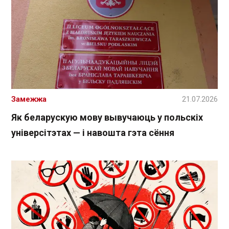
Замежжа
21.07.2026
Як беларускую мову вывучаюць у польскіх
універсітэтах — і навошта гэта сёння