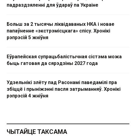
падраздзяленні для ўдараў па Украіне
Больш за 2 тысячы ліквідаваных НКА і новае
папаўненне «экстрэмісцкага» спісу. Хронікі
рэпрэсій 5 жніўня
Еўрапейская супрацьбалістычная сістэма можа
быць гатовая да сярэдзіны 2027 года
Удзельнікі злёту пад Расонамі паведамілі пра
збіццё і прыніжэнні пасля затрыманняў. Хронікі
рэпрэсій 4 жніўня
ЧЫТАЙЦЕ ТАКСАМА