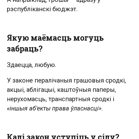
рэспубліканскі бюджэт.
Якую маёмасць могуць
забраць?
Здаецца, любую.
У законе пералічаныя грашовыя сродкі,
акцыі, аблігацыі, каштоўныя паперы,
нерухомасць, транспартныя сродкі і
«іншыя аб'екты права ўласнасці»
.
Калі закон уступіць у сілу?