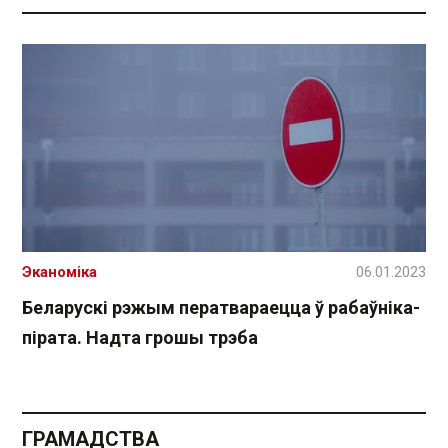
Эканоміка
06.01.2023
Беларускі рэжым ператвараецца ў рабаўніка-
пірата. Надта грошы трэба
ГРАМАДСТВА