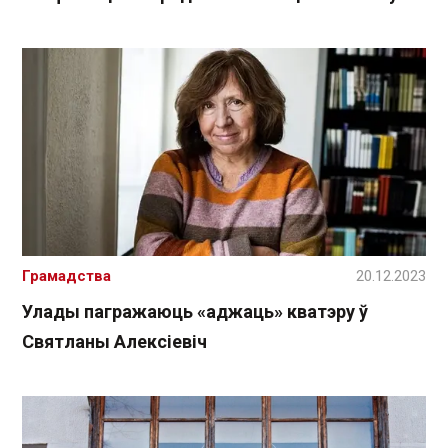
Грамадства
20.12.2023
Улады пагражаюць «аджаць» кватэру ў
Святланы Алексіевіч