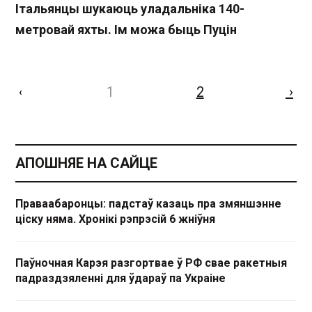
Італьянцы шукаюць уладальніка 140-
метровай яхты. Ім можа быць Пуцін
1
2
›
‹
АПОШНЯЕ НА САЙЦЕ
Праваабаронцы: падстаў казаць пра змяншэнне
ціску няма. Хронікі рэпрэсій 6 жніўня
Паўночная Карэя разгортвае ў РФ свае ракетныя
падраздзяленні для ўдараў па Украіне