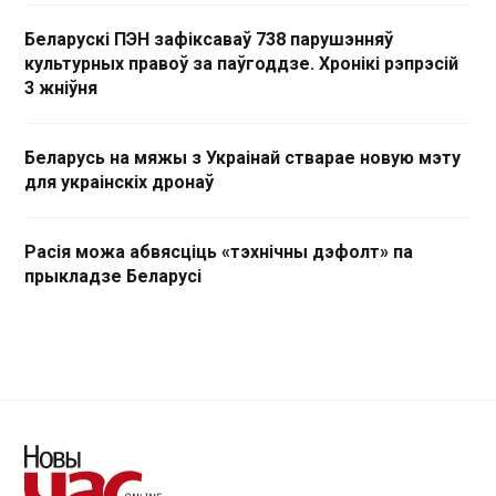
Беларускі ПЭН зафіксаваў 738 парушэнняў
культурных правоў за паўгоддзе. Хронікі рэпрэсій
3 жніўня
Беларусь на мяжы з Украінай стварае новую мэту
для украінскіх дронаў
Расія можа абвясціць «тэхнічны дэфолт» па
прыкладзе Беларусі