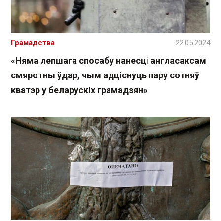
Грамадства
22.05.2024
«Няма лепшага спосабу нанесці англасаксам
смяротны ўдар, чым адціснуць пару сотняў
кватэр у беларускіх грамадзян»