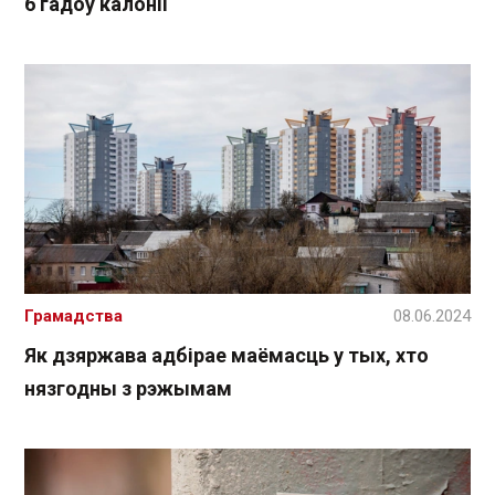
6 гадоў калоніі
Грамадства
08.06.2024
Як дзяржава адбірае маёмасць у тых, хто
нязгодны з рэжымам