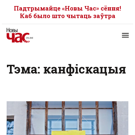
Падтрымайце «Новы Час» сёння!
Каб было што чытаць заўтра
Тэма: канфіскацыя