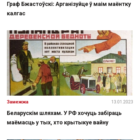
Граф Бжастоўскі: Арганізуйце ў маім маёнтку
калгас
Замежжа
13.01.2023
Беларускім шляхам. У РФ хочуць забіраць
маёмасць у тых, хто крытыкуе вайну