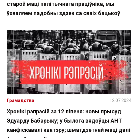
старой маці палітычнага праціўніка, мы
ўхваляем падобны здзек са сваіх бацькоў
Грамадства
12.07.2024
Хронікі рэпрэсій за 12 ліпеня: новы прысуд
Эдуарду Бабарыку; у былога вядоўцы АНТ
канфіскавалі кватэру; шматдзетнай маці далі