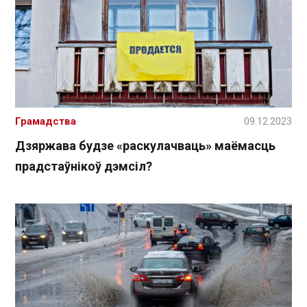
Грамадства
09.12.2023
Дзяржава будзе «раскулачваць» маёмасць
прадстаўнікоў дэмсіл?