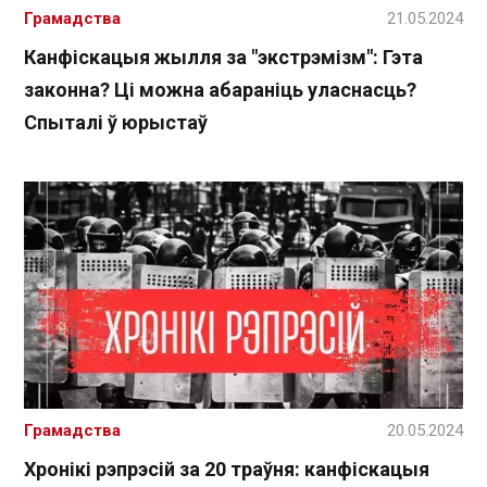
Грамадства
21.05.2024
Канфіскацыя жылля за "экстрэмізм": Гэта
законна? Ці можна абараніць уласнасць?
Спыталі ў юрыстаў
Грамадства
20.05.2024
Хронікі рэпрэсій за 20 траўня: канфіскацыя