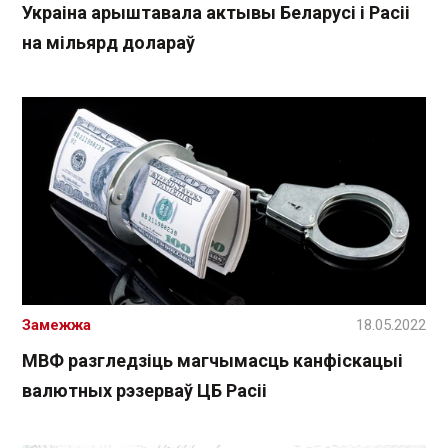
Украіна арыштавала актывы Беларусі і Расіі
на мільярд долараў
Замежжа
18.05.2022
МВФ разгледзіць магчымасць канфіскацыі
валютных рэзерваў ЦБ Расіі