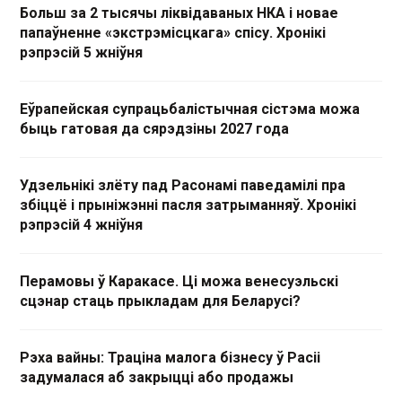
Больш за 2 тысячы ліквідаваных НКА і новае
папаўненне «экстрэмісцкага» спісу. Хронікі
рэпрэсій 5 жніўня
Еўрапейская супрацьбалістычная сістэма можа
быць гатовая да сярэдзіны 2027 года
Удзельнікі злёту пад Расонамі паведамілі пра
збіццё і прыніжэнні пасля затрыманняў. Хронікі
рэпрэсій 4 жніўня
Перамовы ў Каракасе. Ці можа венесуэльскі
сцэнар стаць прыкладам для Беларусі?
Рэха вайны: Траціна малога бізнесу ў Расіі
задумалася аб закрыцці або продажы