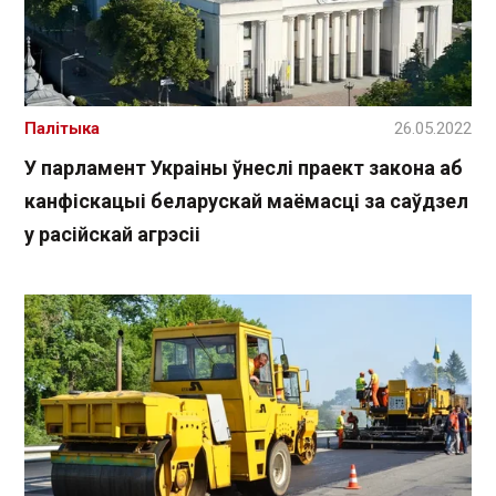
Палітыка
26.05.2022
У парламент Украіны ўнеслі праект закона аб
канфіскацыі беларускай маёмасці за саўдзел
у расійскай агрэсіі