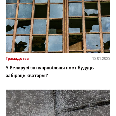
Грамадства
12.01.2023
У Беларусі за няправільны пост будуць
забіраць кватэры?