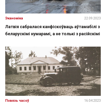
Эканоміка
22.09.2023
Латвія сабралася канфіскоўваць аўтамабілі з
беларускімі нумарамі, а не толькі з расійскімі
Повязь часоў
16.04.2023