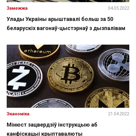
Замежжа
04.05.2022
Улады Украіны арыштавалі больш за 50
беларускіх вагонаў-цыстэрнаў з дызпалівам
Эканоміка
21.04.2022
Мінюст зацвердзіў інструкцыю аб
канфіскацыі крыптавалюты