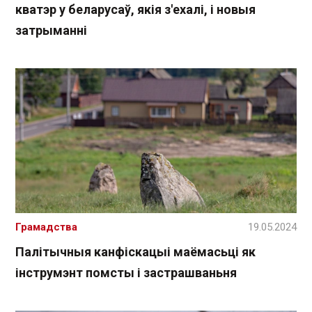
кватэр у беларусаў, якія з'ехалі, і новыя
затрыманні
Грамадства
19.05.2024
Палітычныя канфіскацыі маёмасьці як
інструмэнт помсты і застрашваньня