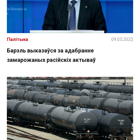
Палітыка
09.05.2022
Барэль выказаўся за адабранне
замарожаных расійскіх актываў