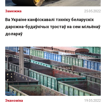
Замежжа
25.05.2022
Ва Украіне канфіскавалі тэхніку беларускіх
дарожна-будаўнічых трэстаў на сем мільёнаў
долараў
Эканоміка
19.05.2022