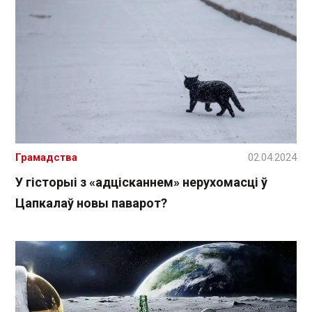
Грамадства
02.04.2024
У гісторыі з «адцісканнем» нерухомасці ў
Цапкалаў новы паварот?