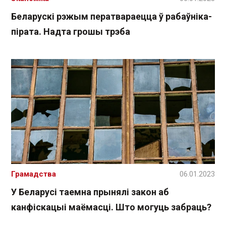
Беларускі рэжым ператвараецца ў рабаўніка-
пірата. Надта грошы трэба
Грамадства
06.01.2023
У Беларусі таемна прынялі закон аб
канфіскацыі маёмасці. Што могуць забраць?