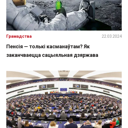
Грамадства
22.03.2024
Пенсія — толькі касманаўтам? Як
заканчваецца сацыяльная дзяржава