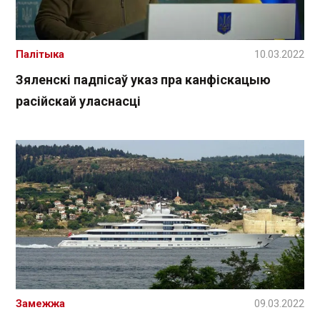
Палітыка
10.03.2022
Зяленскі падпісаў указ пра канфіскацыю
расійскай уласнасці
Замежжа
09.03.2022