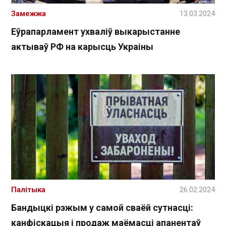
Замежжа
13.03.2024
Еўрапарламент ухваліў выкарыстанне
актываў РФ на карысць Украіны
Палітыка
26.02.2024
Бандыцкі рэжым у самой сваёй сутнасці:
канфіскацыя і продаж маёмасці апанентаў