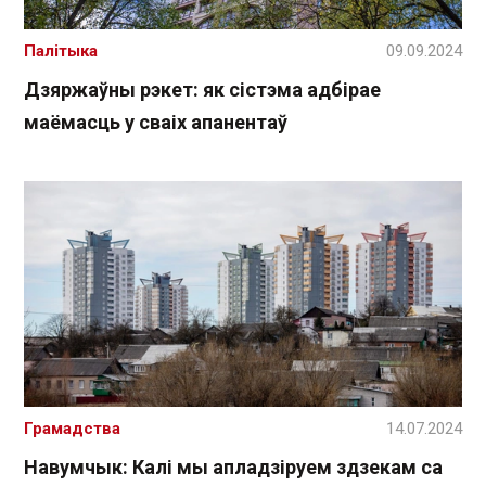
Палітыка
09.09.2024
Дзяржаўны рэкет: як сістэма адбірае
маёмасць у сваіх апанентаў
Грамадства
14.07.2024
Навумчык: Калі мы апладзіруем здзекам са