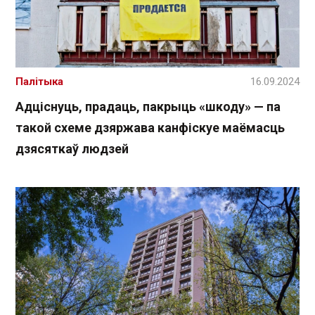
Палітыка
16.09.2024
Адціснуць, прадаць, пакрыць «шкоду» — па
такой схеме дзяржава канфіскуе маёмасць
дзясяткаў людзей