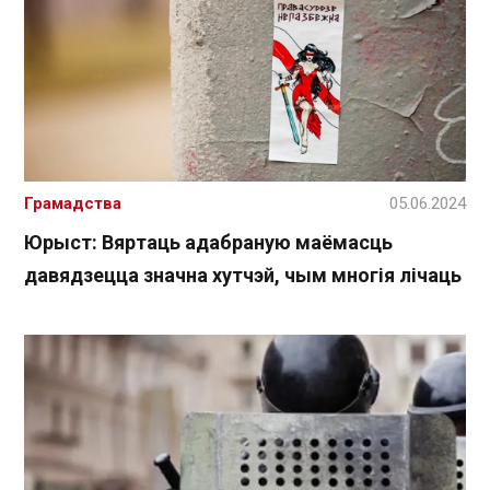
Грамадства
05.06.2024
Юрыст: Вяртаць адабраную маёмасць
давядзецца значна хутчэй, чым многія лічаць