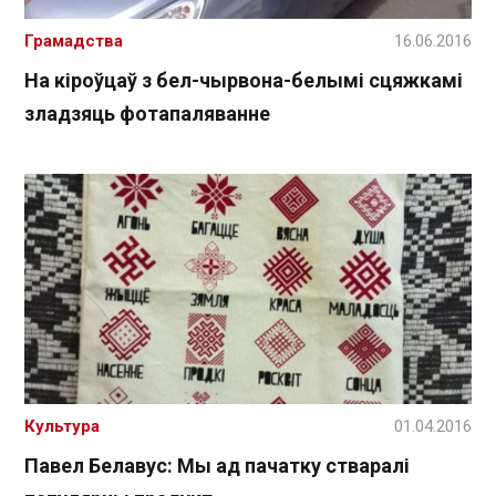
Грамадства
16.06.2016
На кіроўцаў з бел-чырвона-белымі сцяжкамі
зладзяць фотапаляванне
Культура
01.04.2016
Павел Белавус: Мы ад пачатку стваралі