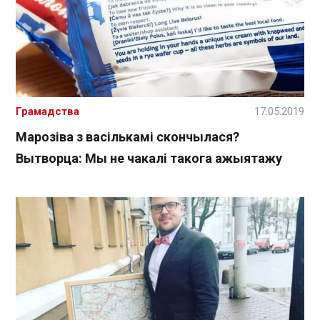
Грамадства
17.05.2019
Марозіва з васількамі скончылася?
Вытворца: Мы не чакалі такога ажыятажу