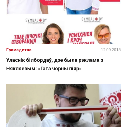
Грамадства
12.09.2018
Уласнік білбордаў, дзе была рэклама з
Някляевым: «Гэта чорны піяр»