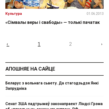
Культура
01.06.2013
«Сімвалы веры і свабоды» — толькі пачатак
‹
1
2
›
АПОШНЯЕ НА САЙЦЕ
Беларус з вольнага сьвету. Да стагодзьдзя Янкі
Запрудніка
Сенат ЗША падтрымаў законапраект Ліндсі Грэма