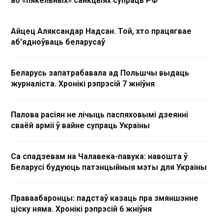
аб «пякельных» санкцыях супраць РФ
Айцец Аляксандар Надсан. Той, хто працягвае
аб'ядноўваць беларусаў
Беларусь запатрабавала ад Польшчы выдаць
журналіста. Хронікі рэпрэсій 7 жніўня
Палова расіян не лічыць паспяховымі дзеянні
сваёй арміі ў вайне супраць Украіны
Са спадзевам на Чалавека-павука: навошта ў
Беларусі будуюць патэнцыйныя мэты для Украіны
Праваабаронцы: падстаў казаць пра змяншэнне
ціску няма. Хронікі рэпрэсій 6 жніўня