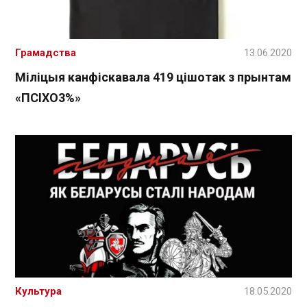
Грамадства
13.06.2020
Міліцыя канфіскавала 419 цішотак з прынтам
«ПСІХО3%»
Культура
18.05.2020