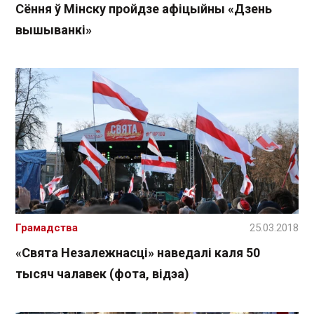
Сёння ў Мінску пройдзе афіцыйны «Дзень
вышыванкі»
Грамадства
25.03.2018
«Свята Незалежнасці» наведалі каля 50
тысяч чалавек (фота, відэа)