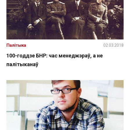
Палітыка
02.03.2018
100-годдзе БНР: час менеджэраў, а не
палітыканаў