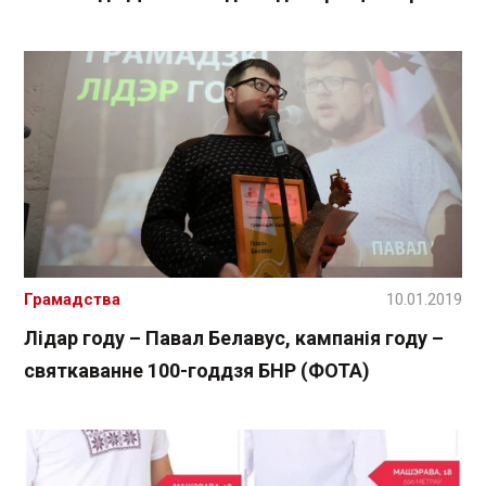
Грамадства
10.01.2019
Лідар году – Павал Белавус, кампанія году –
святкаванне 100-годдзя БНР (ФОТА)