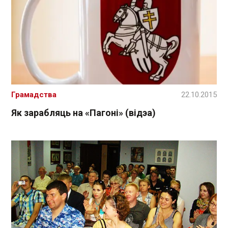
Грамадства
22.10.2015
Як зарабляць на «Пагоні» (відэа)