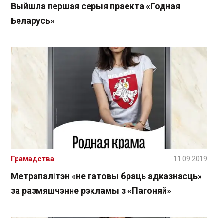
Выйшла першая серыя праекта «Годная
Беларусь»
Грамадства
11.09.2019
Метрапалітэн «не гатовы браць адказнасць»
за размяшчэнне рэкламы з «Пагоняй»