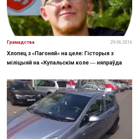
Грамадства
29.06.2016
Хлопец з «Пагоняй» на целе: Гісторыя з
міліцыяй на «Купальскім коле ― няпраўда