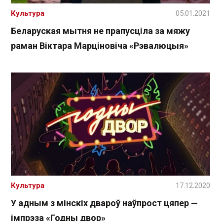
Культура
05.01.2021
Беларуская мытня не прапусціла за мяжу
раман Віктара Марціновіча «Рэвалюцыя»
Культура
17.12.2020
У адным з мінскіх двароў наўпрост цяпер —
імпрэза «Годны двор»