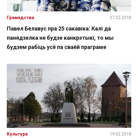
Грамадства
27.02.2018
Павел Белавус пра 25 сакавіка: Калі да
панядзелка не будзе канкрэтыкі, то мы
будзем рабіць усё па сваёй праграме
Культура
19.02.2018