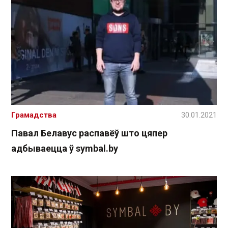
Грамадства
30.01.2021
Павал Белавус распавёў што цяпер
адбываецца ў symbal.by