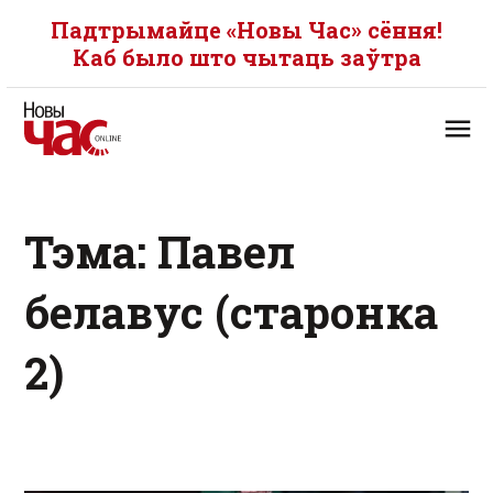
Падтрымайце «Новы Час» сёння!
Каб было што чытаць заўтра
Тэма: Павел
белавус (старонка
2)