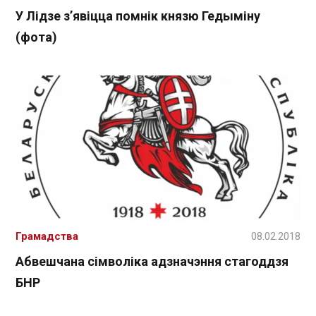
У Лідзе з’явіцца помнік князю Гедыміну
(фота)
Грамадства
08.02.2018
Абвешчана сімволіка адзначэння стагоддзя
БНР