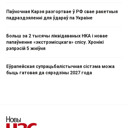
Паўночная Карэя разгортвае ў РФ свае ракетныя
падраздзяленні для ўдараў па Украіне
Больш за 2 тысячы ліквідаваных НКА і новае
папаўненне «экстрэмісцкага» спісу. Хронікі
рэпрэсій 5 жніўня
Еўрапейская супрацьбалістычная сістэма можа
быць гатовая да сярэдзіны 2027 года