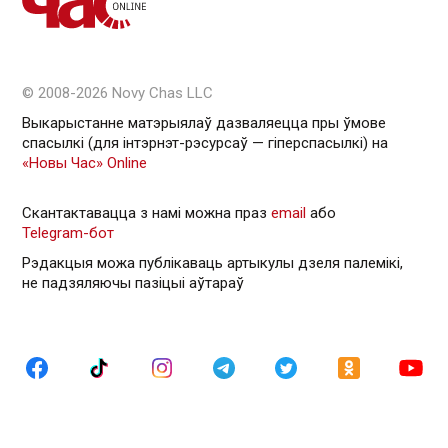
© 2008-2026 Novy Chas LLC
Выкарыстанне матэрыялаў дазваляецца пры ўмове
спасылкі (для інтэрнэт-рэсурсаў — гiперспасылкi) на
«Новы Час» Online
Скантактавацца з намі можна праз
email
або
Telegram-бот
Рэдакцыя можа публікаваць артыкулы дзеля палемікі,
не падзяляючы пазіцыі аўтараў