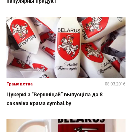
папулярны прадукт
Грамадства
08.03.2016
Цукеркі з “Вершніцай” выпусціла да 8
сакавіка крама symbal.by