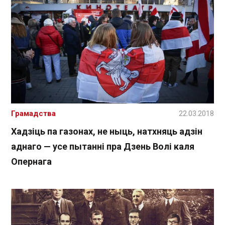
Грамадства
22.03.2018
Хадзіць па газонах, не ныць, натхняць адзін
аднаго — усе пытанні пра Дзень Волі каля
Опернага