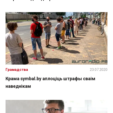
Грамадства
23.07.2020
Крама symbal.by аплоціць штрафы сваім
наведнікам