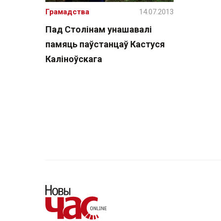
Грамадства
14.07.2013
Пад Столінам унашавалі
памяць паўстанцаў Кастуся
Каліноўскага