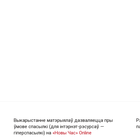
Выкарыстанне матэрыялаў дазваляецца пры
Р
ўмове спасылкі (для інтэрнэт-рэсурсаў —
п
гiперспасылкi) на
«Новы Час» Online