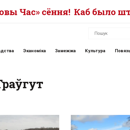
вы Час» сёння!
Каб было шт
адства
Эканоміка
Замежжа
Культура
Повязь
Траўгут