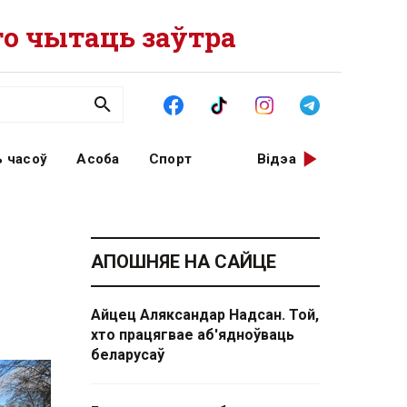
о чытаць заўтра
 часоў
Асоба
Спорт
Відэа
АПОШНЯЕ НА САЙЦЕ
Айцец Аляксандар Надсан. Той,
хто працягвае аб'ядноўваць
беларусаў