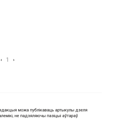
1
‹
›
эдакцыя можа публікаваць артыкулы дзеля
алемікі, не падзяляючы пазіцыі аўтараў