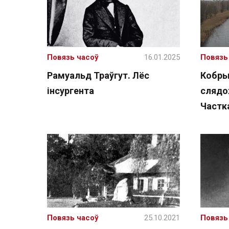
Повязь часоў
16.01.2025
Повязь
Рамуальд Траўгут. Лёс
Кобрын
інсургента
слядо
Частк
Повязь часоў
25.10.2021
Повязь