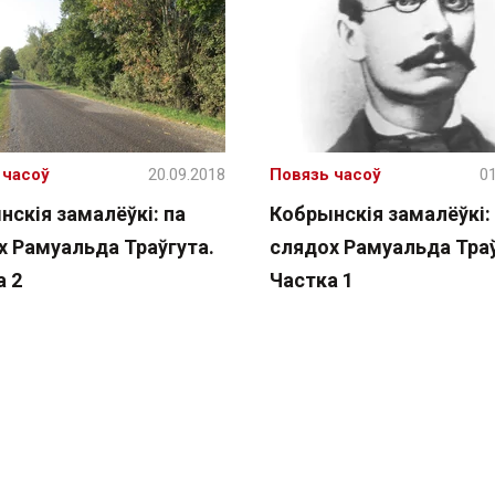
 часоў
20.09.2018
Повязь часоў
01
скія замалёўкі: па
Кобрынскія замалёўкі:
х Рамуальда Траўгута.
слядох Рамуальда Траў
а 2
Частка 1