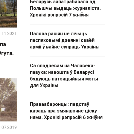
Беларусь запатрабавала ад
Польшчы выдаць журналіста.
Хронікі рэпрэсій 7 жніўня
.11.2021
Палова расіян не лічыць
паспяховымі дзеянні сваёй
 па
арміі ў вайне супраць Украіны
гута.
Са спадзевам на Чалавека-
павука: навошта ў Беларусі
будуюць патэнцыйныя мэты
для Украіны
Праваабаронцы: падстаў
казаць пра змяншэнне ціску
няма. Хронікі рэпрэсій 6 жніўня
.07.2019