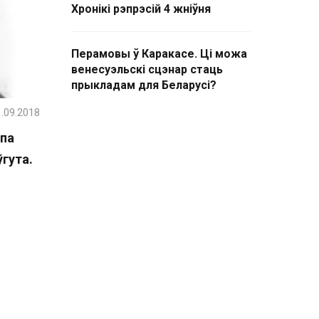
Хронікі рэпрэсій 4 жніўня
Перамовы ў Каракасе. Ці можа
венесуэльскі сцэнар стаць
прыкладам для Беларусі?
.09.2018
 па
гута.