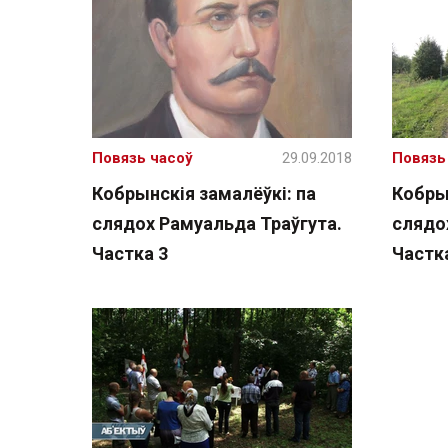
Повязь часоў
29.09.2018
Повязь
Кобрынскія замалёўкі: па
Кобрын
слядох Рамуальда Траўгута.
слядо
Частка 3
Частк