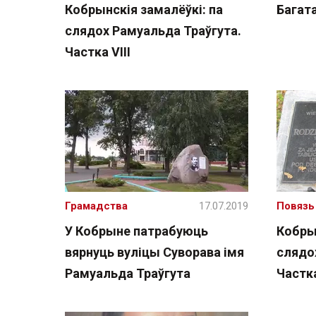
Кобрынскія замалёўкі: па
Багат
слядох Рамуальда Траўгута.
Частка VIII
Грамадства
17.07.2019
Повязь
У Кобрыне патрабуюць
Кобрын
вярнуць вуліцы Суворава імя
слядо
Рамуальда Траўгута
Частк