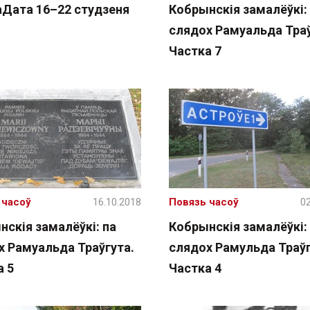
аДата 16–22 студзеня
Кобрынскія замалёўкі:
слядох Рамуальда Траў
Частка 7
 часоў
16.10.2018
Повязь часоў
02
скія замалёўкі: па
Кобрынскія замалёўкі:
х Рамуальда Траўгута.
слядох Рамульда Траўг
а 5
Частка 4