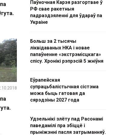
Паўночная Карэя разгортвае ў
 па
РФ свае ракетныя
гута.
падраздзяленні для ўдараў па
Украіне
Больш за 2 тысячы
ліквідаваных НКА і новае
папаўненне «экстрэмісцкага»
спісу. Хронікі рэпрэсій 5 жніўня
Еўрапейская
супрацьбалістычная сістэма
.10.2018
можа быць гатовая да
 па
сярэдзіны 2027 года
ута.
Удзельнікі злёту пад Расонамі
паведамілі пра збіццё і
прыніжэнні пасля затрыманняў.