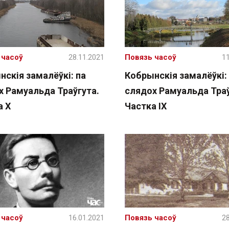
 часоў
28.11.2021
Повязь часоў
11
скія замалёўкі: па
Кобрынскія замалёўкі:
х Рамуальда Траўгута.
слядох Рамуальда Траў
а X
Частка IX
 часоў
16.01.2021
Повязь часоў
28