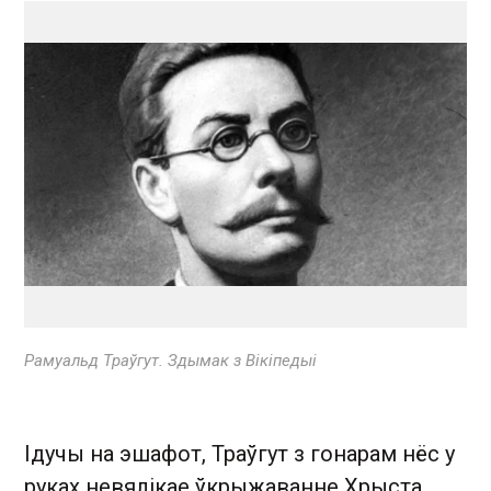
Рамуальд Траўгут. Здымак з Вікіпедыі
Ідучы на эшафот, Траўгут з гонарам нёс у
руках невя­лікае ўкрыжаванне Хрыста,