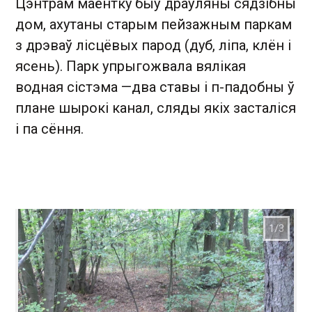
Цэнтрам маёнтку быў драўляны сядзібны
дом, ахутаны старым пейзажным паркам
з дрэваў лісцёвых парод (дуб, ліпа, клён і
ясень). Парк упрыгожвала вялікая
водная сістэма —два ставы і п-падобны ў
плане шырокі канал, сляды якіх засталіся
і па сёння.