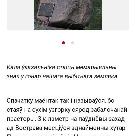
Каля ўказальніка стаіць мемарыяльны
знак у гонар нашага выбітнага земляка
Спачатку маёнтак так і называўся, бо
стаяў на сухім узгорку сярод забалочанай
прасторы. З кіламетр на паўднёвы захад
ад Вострава месціўся аднайменны хутар.