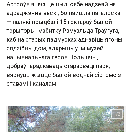
Астроўя яшчэ цешылі сябе надзеяй на
адраджэнне вёскі, бо пайшла пагалоска
— палякі прыдбалі 15 гектараў былой
тэрыторыі маёнтку Рамуальда Траўгута,
каб на старых падмурках аднавіць ягоны
сядзібны дом, адкрыць у ім музей
нацыянальнага героя Польшчы,
добраўпарадкаваць старасвеці парк,
вярнуць жыццё былой воднай сістэме з
ставамі і каналамі.