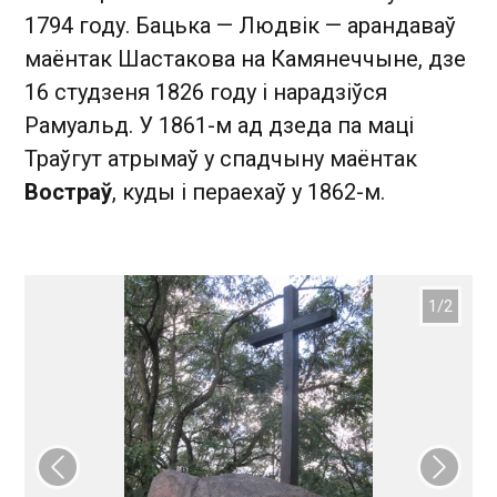
1794 году. Бацька — Людвік — арандаваў
маёнтак Шастакова на Камянеччыне, дзе
16 студзеня 1826 году і нарадзіўся
Рамуальд. У 1861-м ад дзеда па маці
Траўгут атрымаў у спадчыну маёнтак
Востраў
, куды і пераехаў у 1862-м.
Папярэдні слайд
Наст