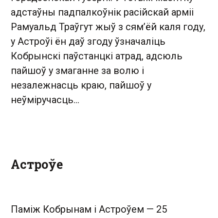
адстаўны падпалкоўнік расійскай арміі
Рамуальд Траўгут жыў з сям’ёй каля году,
у Астроўі ён даў згоду ўзначаліць
Кобрынскі паўстанцкі атрад, адсюль
пайшоў у змаганне за волю і
незалежнасць краю, пайшоў у
неўміручасць…
Астроўе
Паміж Кобрынам і Астроўем — 25