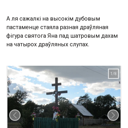
А ля сажалкі на высокім дубовым
пастаменце стаяла разная драўляная
фігура святога Яна пад шатровым дахам
на чатырох драўляных слупах.
Папярэдні слайд
Наст