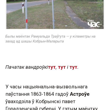
Былы маёнтак Рамуальда Траўгута — у кіламетры на
захад ад шашы Кобрын-Маларыта
Пачатак вандроўкі
тут
,
тут
і
тут
.
У часы нацыянальна-вызвольнага
паўстання 1863-1864 гадоў
Астроўе
ўваходзіла ў Кобрынскі павет
Горадзенскай губерні. У гэтым маёнтку