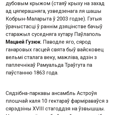
дубовым крыжом (стаяў крыху на захад
ад цяперашняга, узведзенага ля шашы
Кобрын-Маларыта ў 2003 годзе). Гэтыя
ўрачыстасці ў раннім дзяцінстве бачыў
старажыл суседняга хутару Паўлаполь
Мацвей Гузюк
. Паводле яго, сярод
ганаровых гасцей свята быў вайсковец
вельмі сталага веку, мажліва, адзін з
паплечнікаў Рамуальда Траўгута па
паўстанню 1863 года.
Сядзібна-паркавы ансамбль Астроўя
плошчай каля 10 гектараў фарміраваўся з
сярэдзіны XVIII стагоддзя на ўзвышшы.