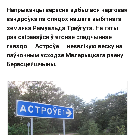
Напрыканцы верасня адбылася чарговая
вандроўка па слядох нашага выбітнага
земляка Рамуальда Траўгута. На гэты
раз скіраваўся ў ягонае спадчыннае
гняздо — Астроўе — невялікую вёску на
паўночным усходзе Маларыцкага раёну
Берасцейшчыны.