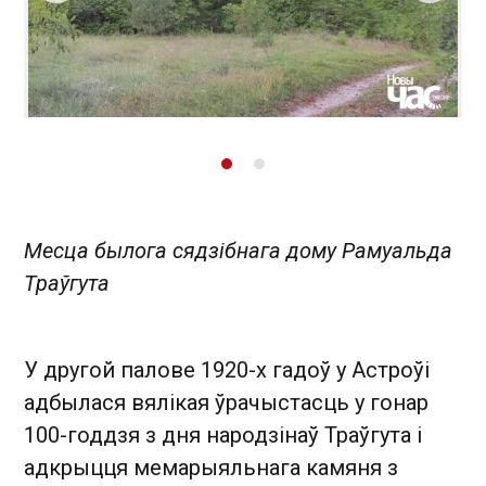
Месца былога сядзібнага дому Рамуальда
Траўгута
У другой палове 1920-х гадоў у Астроўі
адбылася вялікая ўрачыстасць у гонар
100-годдзя з дня народзінаў Траўгута і
адкрыцця мемарыяльнага камяня з