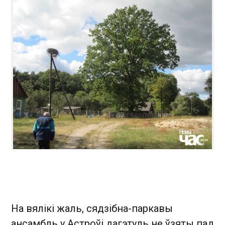
На вялікі жаль, сядзібна-паркавы
ансамбль у Астроўі дагэтуль не ўзяты пад