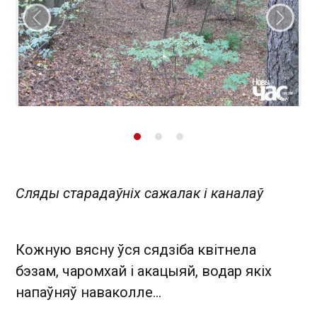
Папярэдні слайд
Наст
Сляды старадаўніх сажалак і каналаў
Кожную вясну ўся сядзіба квітнела
бэзам, чаромхай і акацыяй, водар якіх
напаўняў наваколле…