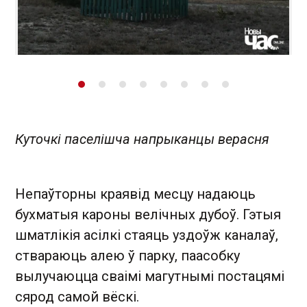
Куточкі паселішча напрыканцы верасня
Непаўторны краявід месцу надаюць
бухматыя кароны велічных дубоў. Гэтыя
шматлікія асілкі стаяць уздоўж каналаў,
ствараюць алею ў парку, паасобку
вылучаюцца сваімі магутнымі постацямі
сярод самой вёскі.