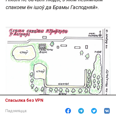
спакоем ён ішоў да Брамы Гасподняй»
.
Спасылка без VPN
Схема маёнтку Траўгутаў у Астроўі