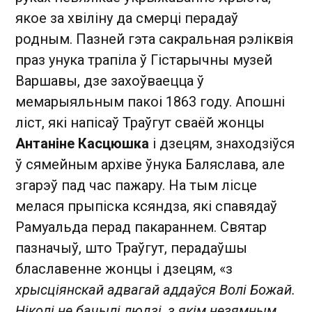
якое за хвіліну да смерці перадаў
родным. Пазней гэта сакральная рэліквія
праз унука трапіла ў Гістарычны музей
Варшавы, дзе захоўваецца ў
мемарыяльным пакоі 1863 году. Апошні
ліст, які напісаў Траўгут сваёй жонцы
Антаніне Касцюшка
і дзецям, знаходзіўся
ў сямейным архіве ўнука Баляслава, але
згарэў пад час пажару. На тым лісце
мелася прыпіска ксяндза, які спавядаў
Рамуальда перад пакараннем. Святар
пазначыў, што Траўгут, перадаўшы
блаславенне жонцы і дзецям, «з
хрысціянскай адвагай аддаўся Волі Божай.
Ніколі не бачылі людзі, з якім незямным