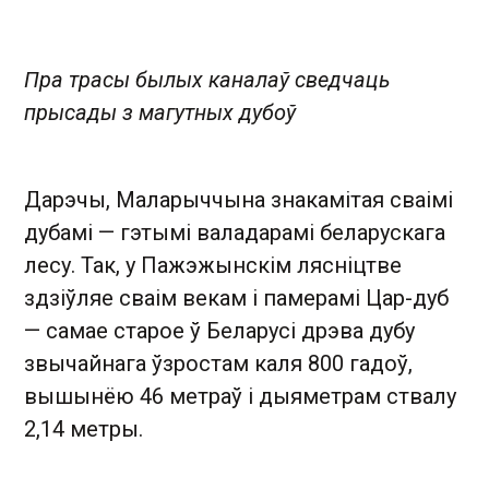
Пра трасы былых каналаў сведчаць
прысады з магутных дубоў
Дарэчы, Маларыччына знакамітая сваімі
дубамі — гэтымі валадарамі беларускага
лесу. Так, у Пажэжынскім лясніцтве
здзіўляе сваім векам і памерамі Цар-дуб
— самае старое ў Беларусі дрэва дубу
звычайнага ўзростам каля 800 гадоў,
вышынёю 46 метраў і дыяметрам ствалу
2,14 метры.