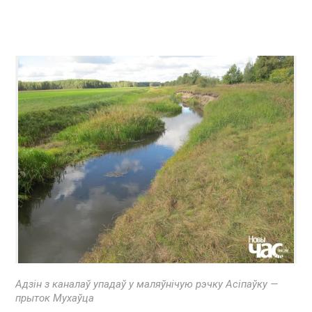
Адзін з каналаў упадаў у маляўнічую рэчку Асіпаўку —
прыток Мухаўца