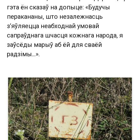
гэта ён сказаў на допыце: «Будучы
перакананы, што незалежнасць
з’яўляецца неабходнай умовай
сапраўднага шчасця кожнага народа, я
заўсёды марыў аб ёй для сваёй
радзімы...».