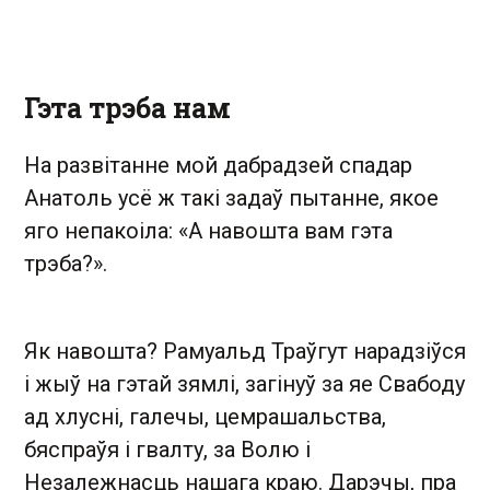
Гэта трэба нам
На развітанне мой дабрадзей спадар
Анатоль усё ж такі задаў пытанне, якое
яго непакоіла: «А навошта вам гэта
трэба?».
Як навошта? Рамуальд Траўгут нарадзіўся
і жыў на гэтай зямлі, загінуў за яе Свабоду
ад хлусні, галечы, цемрашальства,
бяспраўя і гвалту, за Волю і
Незалежнасць нашага краю. Дарэчы, пра