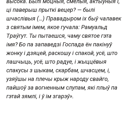
высока. Былі моцныя, смелыя, актыўныя і,
ці паверыш прыткі вецер? — былі
шчаслівыя (…) Правадыром іх быў чалавек
з святым імем, якое гучала: Рамуальд
Tраўгут. Ты пытаешся, чаму святое гэта
імя? Бо па запаведзі Госпада ён пакінуў
жонку і дзяцей, раскошу і спакой, усё, што
лашчыць, усё, што радуе, і жыццёвыя
спакусы з шыкам, скарбам, шчасцем, і,
узяўшы на плечы крыж народу свайго,
пайшоў за вогненным слупам, які плыў па
гэтай зямлі, і ў ім згарэў».