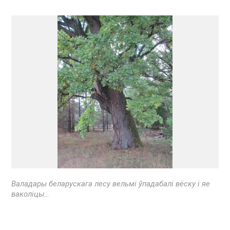
Валадары беларускага лесу вельмі ўпадабалі вёску і яе
ваколіцы…