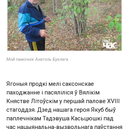
Мой памочнік Анатоль Буклага
Ягоныя продкі мелі саксонскае
паходжанне і пасяліліся ў Вялікім
Княстве Літоўскім у першай палове XVIII
стагоддзя. Дзед нашага героя Якуб быў
паплечнікам Тадэвуша Касьцюшкі пад
час нацыянальна-вызвольнага паўстання