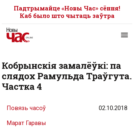
Падтрымайце «Новы Час» сёння!
Каб было што чытаць заўтра
Кобрынскія замалёўкі: па
слядох Рамульда Траўгута.
Частка 4
Повязь часоў
02.10.2018
Марат Гаравы