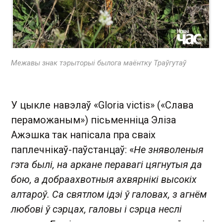
Межавы знак тэрыторыі былога маёнтку Траўгутаў
У цыкле навэлаў «Gloria victis » («Слава
пераможаным») пісьменніца Эліза
Ажэшка так напісала пра сваіх
паплечнікаў-паўстанцаў: «
Не зняволеныя
гэта былі, на аркане перавагі цягнутыя да
бою, а добраахвотныя ахвярнікі высокіх
алтароў. Са святлом ідэі ў галовах, з агнём
любові ў сэрцах, галовы і сэрца неслі