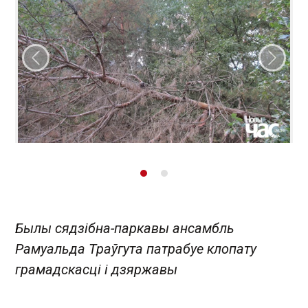
Папярэдні слайд
Наст
Былы сядзібна-паркавы ансамбль
Рамуальда Траўгута патрабуе клопату
грамадскасці і дзяржавы