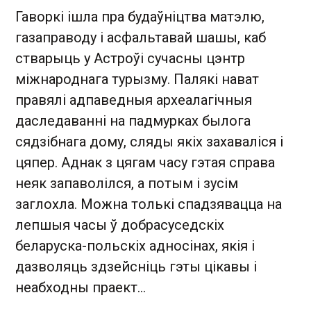
Гаворкі ішла пра будаўніцтва матэлю,
газаправоду і асфальтавай шашы, каб
стварыць у Астроўі сучасны цэнтр
міжнароднага турызму. Палякі нават
правялі адпаведныя археалагічныя
даследаванні на падмурках былога
сядзібнага дому, сляды якіх захаваліся і
цяпер. Аднак з цягам часу гэтая справа
неяк запаволілся, а потым і зусім
заглохла. Можна толькі спадзявацца на
лепшыя часы ў добрасуседскіх
беларуска-польскіх адносінах, якія і
дазволяць здзейсніць гэты цікавы і
неабходны праект…