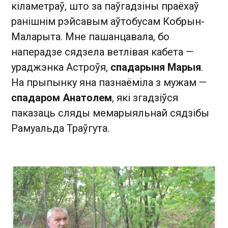
кіламетраў, што за паўгадзіны праёхаў
ранішнім рэйсавым аўтобусам Кобрын-
Маларыта. Мне пашанцавала, бо
наперадзе сядзела ветлівая кабета —
ураджэнка Астроўя,
спадарыня Марыя
.
На прыпынку яна пазнаёміла з мужам —
спадаром Анатолем
, які згадзіўся
паказаць сляды мемарыяльнай сядзібы
Рамуальда Траўгута.