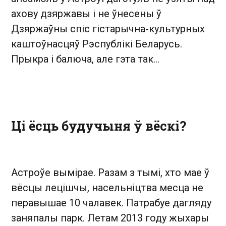
ахову дзяржавы і не ўнесены ў
Дзяржаўны спіс гістарычна-культурных
каштоўнасцяў Рэспублікі Беларусь.
Прыкра і балюча, але гэта так…
Ці ёсць будучыня ў вёскі?
Астроўе вымірае. Разам з тымі, хто мае ў
вёсцы лецішчы, насельніцтва месца не
перавышае 10 чалавек. Патрабуе дагляду
заняпалы парк. Летам 2013 году жыхары