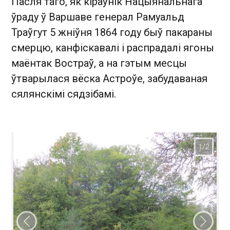
Пасля таго, як кіраўнік Нацыянальнага
ўраду ў Варшаве генерал Рамуальд
Траўгут 5 жніўня 1864 году быў пакараны
смерцю, канфіскавалі і распрадалі ягоны
маёнтак Востраў, а на гэтым месцы
ўтварылася вёска Астроўе, забудаваная
сялянскімі сядзібамі.
Папярэдні слайд
Наст