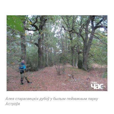
Алея старасвецкіх дубоў у былым пейзажным парку
Астроўя