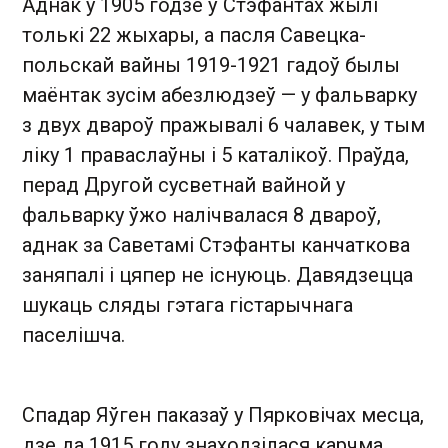
Аднак у 1905 годзе ў Стэфантах жылі
толькі 22 жыхары, а пасля Савецка-
польскай вайны 1919-1921 гадоў былы
маёнтак зусім абезлюдзеў — у фальварку
з двух двароў пражывалі 6 чалавек, у тым
ліку 1 праваслаўны і 5 каталікоў. Праўда,
перад Другой сусветнай вайной у
фальварку ўжо налічвалася 8 двароў,
аднак за Саветамі Стэфанты канчаткова
заняпалі і цяпер не існуюць. Давядзецца
шукаць сляды гэтага гістарычнага
паселішча.
Спадар Яўген паказаў у Пярковічах месца,
дзе да 1915 году знаходзілася карчма