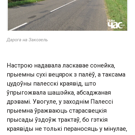
Дарога на Закозель
Настрою надавала ласкавае сонейка,
прыемны сухі вецярок з палёў, а таксама
цудоўны палесскі краявід, што
ўпрыгожвала шашэйка, абсаджаная
дрэвамі. Увогуле, у заходнім Палессі
прыемна ўражваюць старасвецкія
прысады ўздоўж трактаў, бо гэткія
краявіды не толькі пераносяць у мінулае,