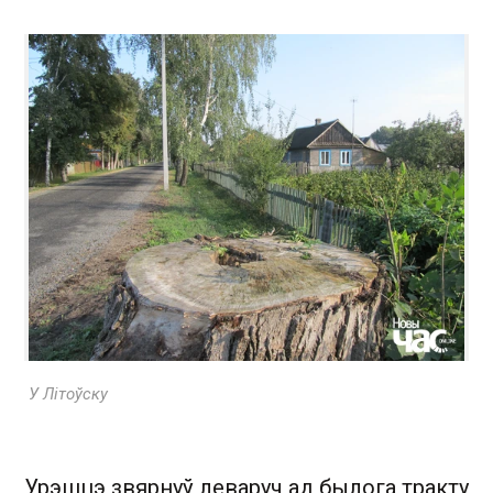
У Літоўску
Урэшцэ звярнуў леваруч ад былога тракту