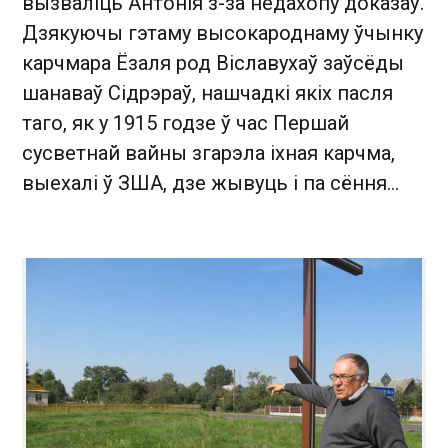
вызваліць Антонія з-за недахопу доказаў.
Дзякуючы гэтаму высокароднаму ўчынку
карчмара Ёзаля род Віславухаў заўсёды
шанаваў Сідрэраў, нашчадкі якіх пасля
таго, як у 1915 годзе ў час Першай
сусветнай вайны згарэла іхная карчма,
выехалі ў ЗША, дзе жывуць і па сёння…