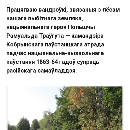
Працягваю вандроўкі, звязаныя з лёсам
нашага выбітнага земляка,
нацыянальнага героя Польшчы
Рамуальда Траўгута — камандзіра
Кобрынскага паўстанцкага атрада
падчас нацыянальна-вызвольнага
паўстання 1863-64 гадоў супраць
расійскага самаўладдзя.