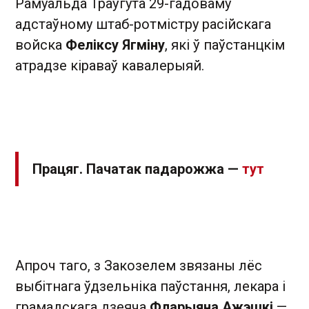
Рамуальда Траўгута 29-гадоваму
адстаўному штаб-ротмістру расійскага
войска
Феліксу Ягміну
, які ў паўстанцкім
атрадзе кіраваў кавалерыяй.
Працяг. Пачатак падарожжа —
тут
Апроч таго, з Закозелем звязаны лёс
выбітнага ўдзельніка паўстання, лекара і
грамадскага дзеяча
Фларыяна Ажэшкі
—