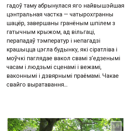
гадоў таму абрынулася яго найвышэйшая
цэнтральная частка — чатырохгранны
шацёр, завершаны гранёным шпілем з
гатычным крыжом, ад вільгаці,
перападаў тэмператур і непагадзі
крашыцца цэгла будынку, які сіратліва і
моўчкі паглядае вакол свамі з’едзенымі
часам і людзьмі сценамі і вежамі,
ваконнымі і дзвярнымі праёмамі. Чакае
свайго выратавання…