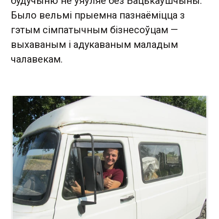
будучыню не ўяўляе без Бацькаўшчыны.
Было вельмі прыемна пазнаёміцца з
гэтым сімпатычным бізнесоўцам —
выхаваным і адукаваным маладым
чалавекам.