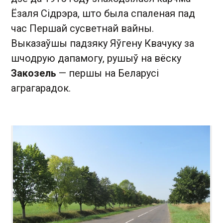
Ёзаля Сідрэра, што была спаленая пад
час Першай сусветнай вайны.
Выказаўшы падзяку Яўгену Квачуку за
шчодрую дапамогу, рушыў на вёску
Закозель
— першы на Беларусі
аграгарадок.