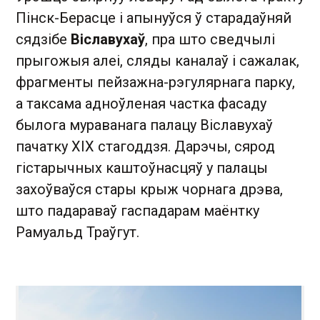
Пінск-Берасце і апынуўся ў старадаўняй
сядзібе
Віславухаў
, пра што сведчылі
прыгожыя алеі, сляды каналаў і сажалак,
фрагменты пейзажна-рэгулярнага парку,
а таксама адноўленая частка фасаду
былога мураванага палацу Віславухаў
пачатку XIX стагоддзя. Дарэчы, сярод
гістарычных каштоўнасцяў у палацы
захоўваўся стары крыж чорнага дрэва,
што падараваў гаспадарам маёнтку
Рамуальд Траўгут.