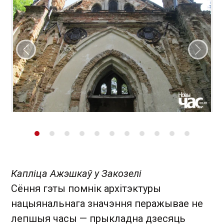
Папярэдні слайд
Наст
Капліца Ажэшкаў у Закозелі
Сёння гэты помнік архітэктуры
нацыянальнага значэння перажывае не
лепшыя часы — прыкладна дзесяць