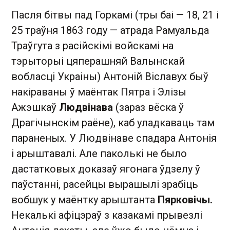
Пасля бітвы пад Горкамі (тры баі — 18, 21 і
25 траўня 1863 году — атрада Рамуальда
Траўгута з расійскімі войскамі на
тэрыторыі цяперашняй Валынскай
вобласці Украіны) Антоній Віславух быў
накіраваны ў маёнтак Пятра і Элізы
Ажэшкаў
Людвінава
(зараз вёска ў
Драгічынскім раёне), каб уладкаваць там
параненых. У Людвінаве спадара Антонія
і арыштавалі. Але паколькі не было
дастатковых доказаў ягонага ўдзелу ў
паўстанні, расейцы вырашылі зрабіць
вобшук у маёнтку арыштанта
Пярковічы.
Некалькі афіцэраў з казакамі прывезлі