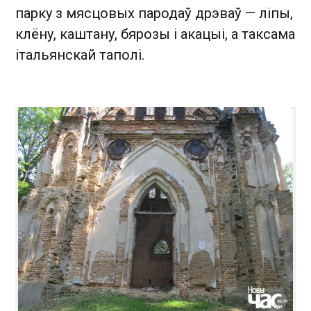
парку з мясцовых пародаў дрэваў — ліпы,
клёну, каштану, бярозы і акацыі, а таксама
італьянскай таполі.