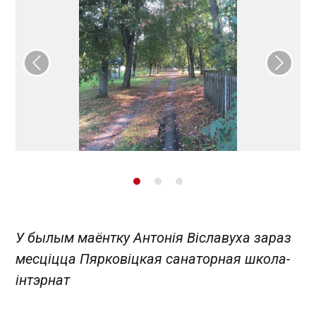
Папярэдні слайд
Наст
У былым маёнтку Антонія Віславуха зараз
месціцца Пярковіцкая санаторная школа-
інтэрнат