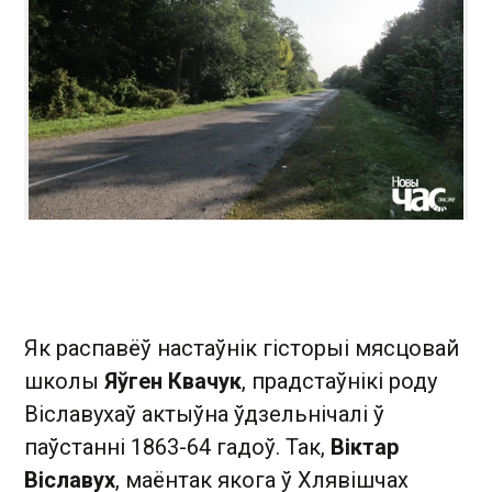
Як распавёў настаўнік гісторыі мясцовай
школы
Яўген Квачук
, прадстаўнікі роду
Віславухаў актыўна ўдзельнічалі ў
паўстанні 1863-64 гадоў. Так,
Віктар
Віславух
, маёнтак якога ў Хлявішчах