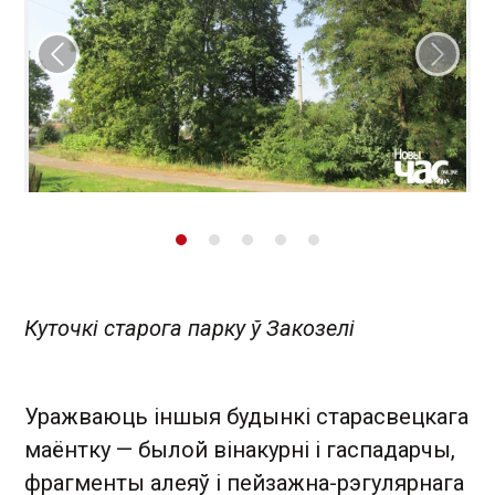
Папярэдні слайд
Наст
Куточкі старога парку ў Закозелі
Уражваюць іншыя будынкі старасвецкага
маёнтку — былой вінакурні і гаспадарчы,
фрагменты алеяў і пейзажна-рэгулярнага