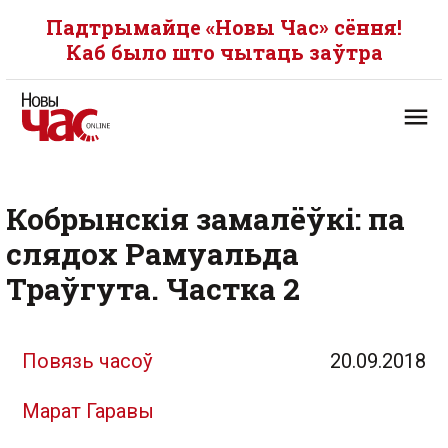
Падтрымайце «Новы Час» сёння!
Каб было што чытаць заўтра
Кобрынскія замалёўкі: па
слядох Рамуальда
Траўгута. Частка 2
Повязь часоў
20.09.2018
Марат Гаравы