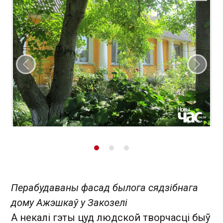
Папярэдні слайд
Наст
Перабудаваны фасад былога сядзібнага
дому Ажэшкаў у Закозелі
А некалі гэты цуд людской творчасці быў