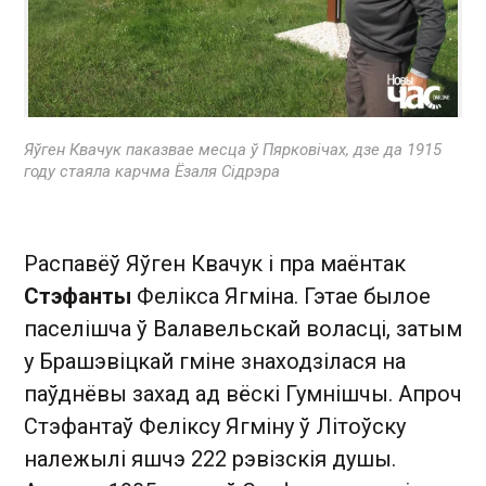
Яўген Квачук паказвае месца ў Пярковічах, дзе да 1915
году стаяла карчма Ёзаля Сідрэра
Распавёў Яўген Квачук і пра маёнтак
Стэфанты
Фелікса Ягміна. Гэтае былое
паселішча ў Валавельскай воласці, затым
у Брашэвіцкай гміне знаходзілася на
паўднёвы захад ад вёскі Гумнішчы. Апроч
Стэфантаў Феліксу Ягміну ў Літоўску
належылі яшчэ 222 рэвізскія душы.