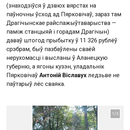
(знаходзіўся ў дзвюх вярстах на
паўночны ўсход ад Пярковічаў, зараз там
Драгічынскае райспажыўтаварыства —
паміж станцыяй і горадам Драгічын)
даваў штогод прыбытку ў 11 326 рублёў
срэбрам, быў пазбаўлены сваёй
нерухомасці і высланы ў Аланецкую
губерню, а ягоны кузэн, уладальнік
Пярковічаў
Антоній Віславух
ледзьве не
паўтарыў лёс сваяка.