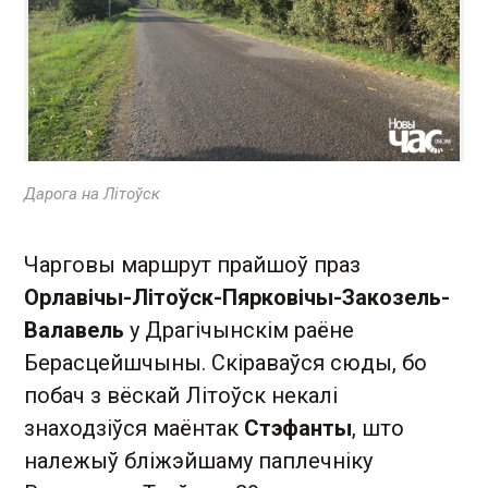
Дарога на Літоўск
Чарговы маршрут прайшоў праз
Орлавічы-Літоўск-Пярковічы-Закозель-
Валавель
у Драгічынскім раёне
Берасцейшчыны. Скіраваўся сюды, бо
побач з вёскай Літоўск некалі
знаходзіўся маёнтак
Стэфанты
, што
належыў бліжэйшаму паплечніку