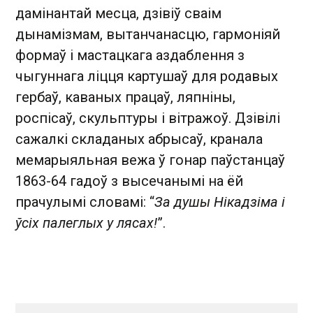
дамінантай месца, дзівіў сваім
дынамізмам, вытанчанасцю, гармоніяй
формаў і мастацкага аздаблення з
чыгуннага ліцця картушаў для родавых
гербаў, каваных працаў, ляпніны,
роспісаў, скульптуры і вітражоў. Дзівілі
сажалкі складаных абрысаў, кранала
мемарыяльная вежа ў гонар паўстанцаў
1863-64 гадоў з высечанымі на ёй
прачулымі словамі: “
За душы Нікадзіма і
ўсіх палеглых у лясах!
”.