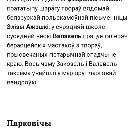
прататыпу шэрагу твораў вядомай
беларускай польскамоўнай пісьменніцы
Элізы Ажэшкі
, у сярэдняй школе
суседняй вёскі
Валавель
працуе галерэя
берасцейскіх мастакоў з твораў,
прысвечаных гістарычнай спадчыне
краю. Вось чаму Закозель і Валавель
таксама ўвайшлі у маршрут чарговай
вандроўкі.
Пярковічы