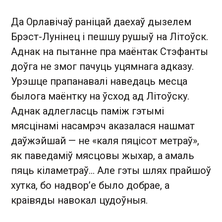
Да Орлавічаў раніцай даехаў дызелем
Брэст-Лунінец і пешшу рушыў на Літоўск.
Аднак на пытанне пра маёнтак Стэфанты
доўга не змог пачуць уцямнага адказу.
Урэшце прапанавалі наведаць месца
былога маёнтку на ўсход ад Літоўску.
Аднак адлегласць паміж гэтымі
мясцінамі насамрэч аказалася нашмат
даўжэйшай — не «каля пяцісот метраў»,
як паведаміў мясцовы жыхар, а амаль
пяць кіламетраў… Але гэты шлях прайшоў
хутка, бо надвор’е было добрае, а
краівяды навокал цудоўныя.