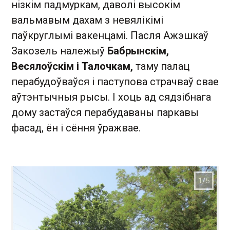
нізкім падмуркам, даволі высокім
вальмавым дахам з невялікімі
паўкруглымі вакенцамі. Пасля Ажэшкаў
Закозель належыў
Бабрынскім,
Весялоўскім і Талочкам,
таму палац
перабудоўваўся і паступова страчваў свае
аўтэнтычныя рысы. І хоць ад сядзібнага
дому застаўся перабудаваны паркавы
фасад, ён і сёння ўражвае.