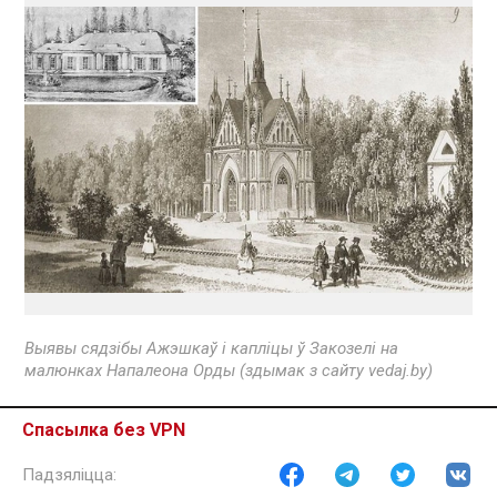
Выявы сядзібы Ажэшкаў і капліцы ў Закозелі на
малюнках Напалеона Орды (здымак з сайту vedaj.by)
Спасылка без VPN
Згодна паданню, у другой палове ліпеня