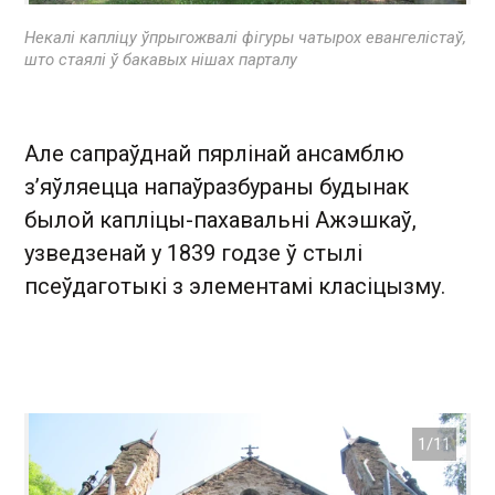
Некалі капліцу ўпрыгожвалі фігуры чатырох евангелістаў,
што стаялі ў бакавых нішах парталу
Але сапраўднай пярлінай ансамблю
з’яўляецца напаўразбураны будынак
былой капліцы-пахавальні Ажэшкаў,
узведзенай у 1839 годзе ў стылі
псеўдаготыкі з элементамі класіцызму.