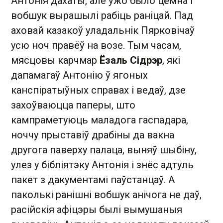
Антонія дахаты, але ўжо было цёмна і
вобшук вырашылі рабіць раніцай. Пад
аховай казакоў уладальнік Пярковічаў
усю ноч правёў на возе. Тым часам,
мясцовы карчмар
Ёзаль Сідрэр
, які
дапамагаў Антонію ў ягоных
канспіратыўных справах і ведаў, дзе
захоўваюцца паперы, што
кампраметуюць маладога гаспадара,
ноччу прыставіў драбіны да вакна
другога паверху палаца, выняў шыбіну,
улез у бібліятэку Антонія і знёс адтуль
пакет з дакументамі паўстанцаў. А
паколькі ранішні вобшук анічога не даў,
расійскія афіцэры былі вымушаныя