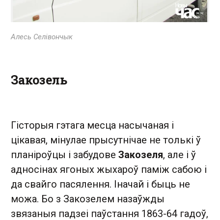
Алесь Селівончык
Закозель
Гісторыя гэтага месца насычаная і
цікавая, мінулае прысутнічае не толькі ў
планіроўцы і забудове
Закозеля
, але і ў
адносінах ягоных жыхароў паміж сабою і
да свайго пасялення. Іначай і быць не
можа. Бо з Закозелем назаўжды
звязаныя падзеі паўстання 1863-64 гадоў,