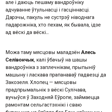
але і даюць пешаму вандроўніку
адчуванне ўтульнасці і гасціннасці.
Дарэчы, пакуль не сустрэў ніводнага
падарожніка, хто пехам, як бывала, ідзе
ад вёскі да вёскі…
Можа таму мясцовы маладзён
Алесь
Селівончык
, калі ўбачыў на шашы
вандроўніка з заплечнікам, прыпыніў
машыну і ласкава прапанаваў падвезці да
Закозеля. Хлопец — мясцовы
прадпрымальнік з вёскі Сулічава,
вучыўся ў Заходняй Еўропе, займаецца
рамонтам сельгастэхнікі і сваю