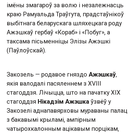
імёны змагароў за волю і незалежнасць
краю Рамуальда Траўгута, прадстаўнікоў
выбітнага беларускага шляхецкага роду
Ажэшкаў гербаў «Кораб» і «Побуг», а
таксама пісьменніцы Элізы Ажэшкі
(Паўлоўскай).
Закозель — родавое гняздо
Ажэшкаў
,
якія валодалі пасяленнем з XVIII
стагоддзя. Лічыцца, што на пачатку XIX
стагоддзя
Нікадзім Ажэшка
ўзвёў у
Закозелі аднапавярховы мураваны палац
з бакавымі крыламі, ампірным
чатырохкалонным ацікавым порцікам,