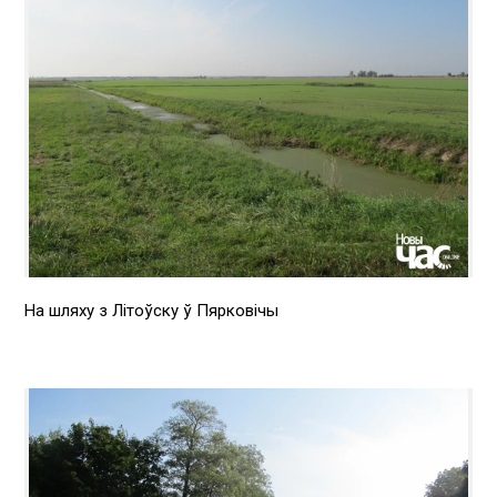
На шляху з Літоўску ў Пярковічы