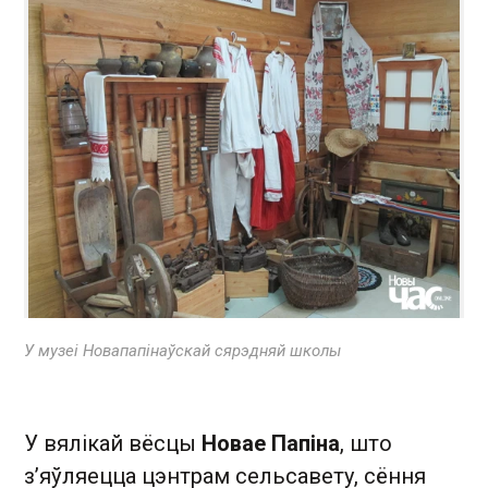
У музеі Новапапінаўскай сярэдняй школы
У вялікай вёсцы
Новае Папіна
, што
з’яўляецца цэнтрам сельсавету, сёння