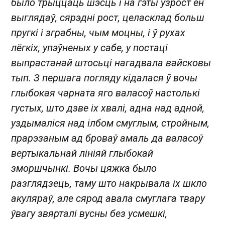
было трыццаць шэсць і на гэты ўзрост ён
выглядаў, сярэдні рост, целасклад больш
пругкі і зграбны, чым моцны, і ў рухах
лёгкіх, упэўненых у сабе, у постаці
выпрастанай штосьці нагадвала вайсковы
тып. З першага погляду кідалася ў вочы
глыбокая чарната яго валасоў настолькі
густых, што дзве іх хвалі, адна над адной,
уздымаліся над ілбом смуглым, стройным,
прарэзаным ад броваў амаль да валасоў
вертыкальнай лініяй глыбокай
зморшчынкі. Вочы цяжка было
разглядзець, таму што накрывала іх шкло
акуляраў, але сярод авала смуглага твару
ўвагу звярталі вусны без усмешкі,