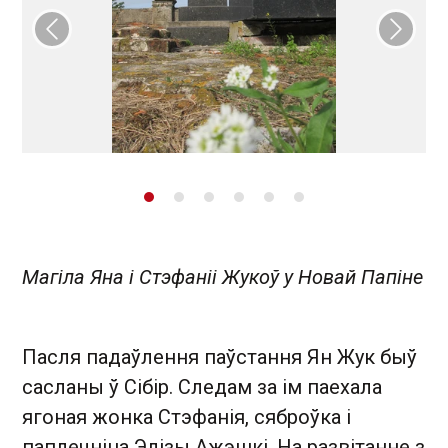
Папярэдні слайд
Наст
Магіла Яна і Стэфаніі Жукоў у Новай Папіне
Пасля падаўлення паўстання Ян Жук быў
сасланы ў Сібір. Следам за ім паехала
ягоная жонка Стэфанія, сяброўка і
паплечніца Элізы Ажэшкі. На развітанне з