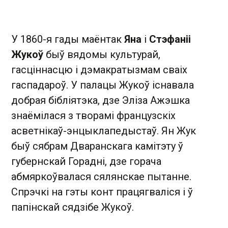
У 1860-я гады маёнтак
Яна
і
Стэфаніі
Жукоў
быў вядомы культурай,
гасціннасцю і дэмакратызмам сваіх
гаспадароў. У палацы Жукоў існавала
добрая бібліятэка, дзе Эліза Ажэшка
знаёмілася з творамі французскіх
асветнікаў-энцыклапедыстаў. Ян Жук
быў сябрам Дваранскага камітэту ў
губернскай Горадні, дзе горача
абмяркоўвалася сялянскае пытанне.
Спрэчкі на гэты конт працягваліся і ў
папінскай сядзібе Жукоў.