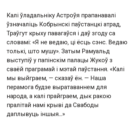
Калі ўладальніку Астроўя прапанавалі
ўзначаліць Кобрынскі паўстанцкі атрад,
Траўгут крыху павагаўся і даў згоду са
словамі: «Я не ведаю, ці ёсць сэнс. Ведаю
толькі, што мушу». Затым Рамуальд
выступіў у папінскім палацы Жукоў з
сваёй праграмай і мэтай паўстання. «Калі
мы выйграем, — сказаў ён. — Наша
перамога будзе выратаваннем для
народа, а калі прайграем, дык ракою
пралітай намі крыві да Свабоды
даплывуць іншыя…»