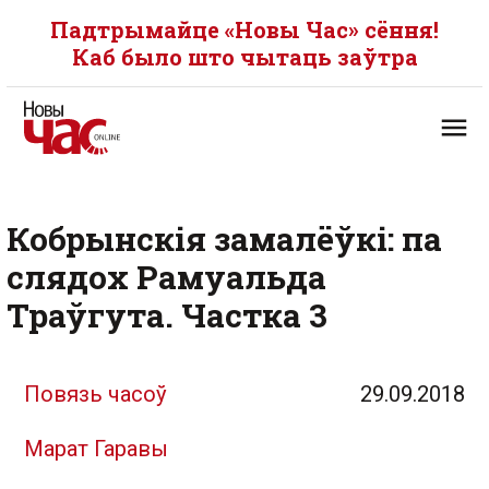
Падтрымайце «Новы Час» сёння!
Каб было што чытаць заўтра
Кобрынскія замалёўкі: па
слядох Рамуальда
Траўгута. Частка 3
Повязь часоў
29.09.2018
Марат Гаравы