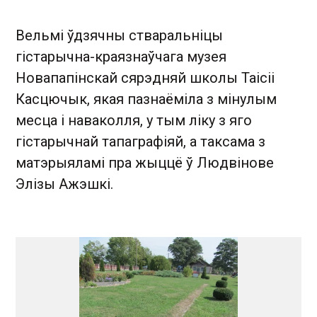
Вельмі ўдзячны стваральніцы
гістарычна-краязнаўчага музея
Новапапінскай сярэдняй школы Таісіі
Касцючык, якая пазнаёміла з мінулым
месца і наваколля, у тым ліку з яго
гістарычнай тапаграфіяй, а таксама з
матэрыяламі пра жыццё ў Людвінове
Элізы Ажэшкі.