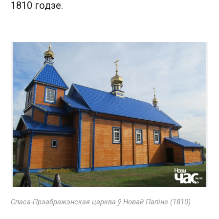
1810 годзе.
Спаса-Прэабражэнская царква ў Новай Папіне (1810)