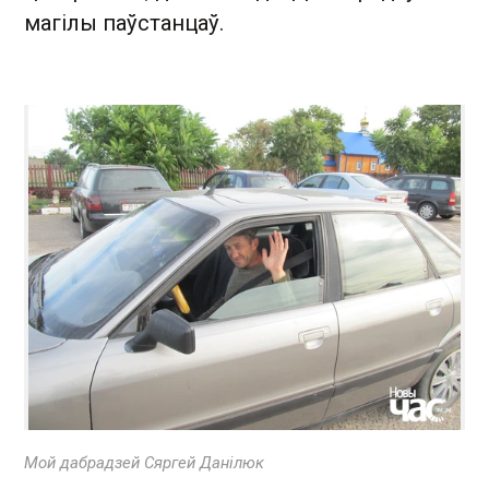
магілы паўстанцаў.
Мой дабрадзей Сяргей Данілюк