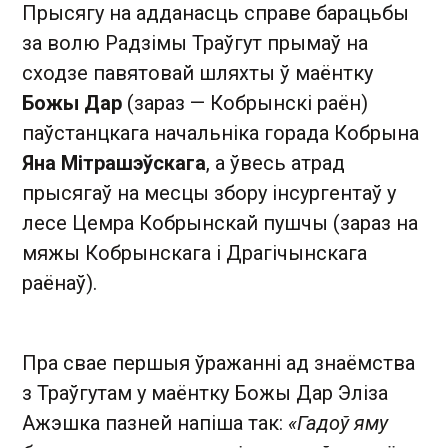
Прысягу на адданасць справе барацьбы
за волю Радзімы Траўгут прымаў на
сходзе павятовай шляхты ў маёнтку
Божы Дар
(зараз — Кобрынскі раён)
паўстанцкага начальніка горада Кобрына
Яна Мітрашэўскага
, а ўвесь атрад
прысягаў на месцы збору інсургентаў у
лесе Цемра Кобрынскай пушчы (зараз на
мяжы Кобрынскага і Драгічынскага
раёнаў).
Пра свае першыя ўражанні ад знаёмства
з Траўгутам у маёнтку Божы Дар Эліза
Ажэшка пазней напіша так:
«Гадоў яму