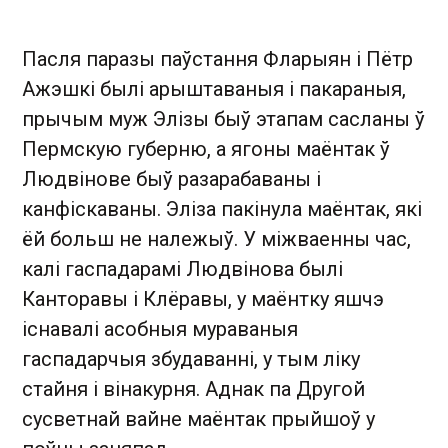
Пасля паразы паўстання Фларыян і Пётр
Ажэшкі былі арыштаваныя і пакараныя,
прычым муж Элізы быў этапам сасланы ў
Пермскую губерню, а ягоны маёнтак ў
Людвінове быў разарабаваны і
канфіскаваны. Эліза пакінула маёнтак, які
ёй больш не належыў. У міжваенны час,
калі гаспадарамі Людвінова былі
Канторавы і Клёравы, у маёнтку яшчэ
існавалі асобныя мураваныя
гаспадарчыя збудаванні, у тым ліку
стайня і вінакурня. Аднак па Другой
сусветнай вайне маёнтак прыйшоў у