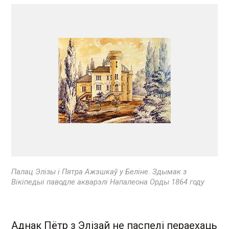
Палац Элізы і Пятра Ажэшкаў у Беліне. Здымак з
Вікіпедыі паводле акварэлі Напалеона Орды 1864 году
Аднак Пётр з Элізай не паспелі пераехаць