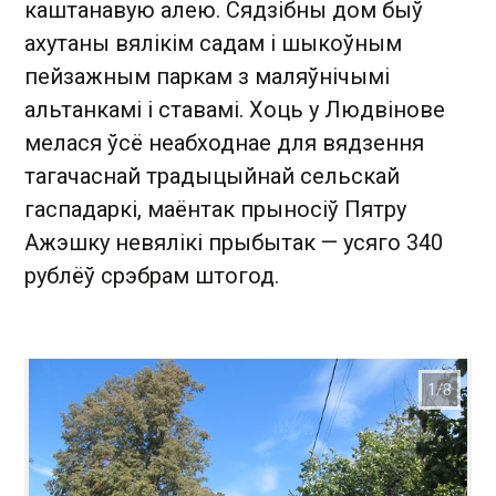
каштанавую алею. Сядзібны дом быў
ахутаны вялікім садам і шыкоўным
пейзажным паркам з маляўнічымі
альтанкамі і ставамі. Хоць у Людвінове
мелася ўсё неабходнае для вядзення
тагачаснай традыцыйнай сельскай
гаспадаркі, маёнтак прыносіў Пятру
Ажэшку невялікі прыбытак — усяго 340
рублёў срэбрам штогод.