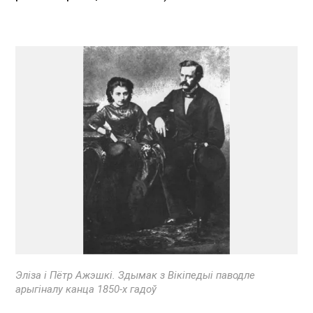
Эліза і Пётр Ажэшкі. Здымак з Вікіпедыі паводле
арыгіналу канца 1850-х гадоў