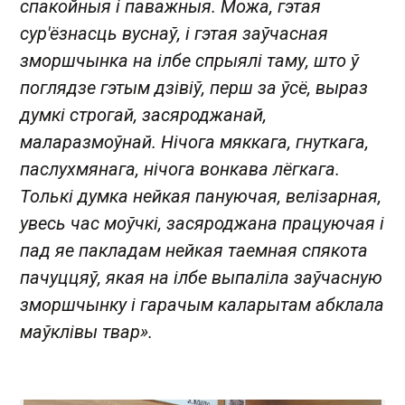
спакойныя і паважныя. Можа, гэтая
сур'ёзнасць вуснаў, і гэтая заўчасная
зморшчынка на ілбе спрыялі таму, што ў
поглядзе гэтым дзівіў, перш за ўсё, выраз
думкі строгай, засяроджанай,
маларазмоўнай. Нічога мяккага, гнуткага,
паслухмянага, нічога вонкава лёгкага.
Толькі думка нейкая пануючая, велізарная,
увесь час моўчкі, засяроджана працуючая і
пад яе пакладам нейкая таемная спякота
пачуццяў, якая на ілбе выпаліла заўчасную
зморшчынку і гарачым каларытам абклала
маўклівы твар».