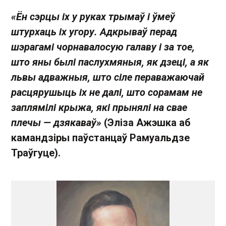
«Ён сэрцы іх у руках трымаў і ўмеў
штурхаць іх угору. Адкрываў перад
шэрагамі чорнавалосую галаву і за тое,
што яны былі паслухмяныя, як дзеці, а як
львы адважныя, што сіле пераважаючай
расцярушыць іх не далі, што сорамам не
заплямілі крыжа, які прынялі на свае
плечы — дзякаваў»
(Эліза Ажэшка аб
камандзіры паўстанцаў Рамуальдзе
Траўгуце).