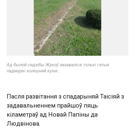
Ад былой сядзібы Жукоў захаваліся толькі гэтыя
падмуркі колішняй кухні…
Пасля развітання з спадарыняй Таісіяй з
задавальненнем прайшоў пяць
кіламетраў ад Новай Папіны да
Людвінова.