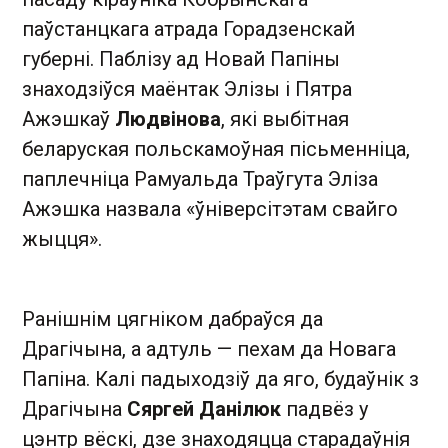
паўстанцкага атрада Горадзенскай
губерні. Паблізу ад Новай Папіны
знаходзіўся маёнтак Элізы і Пятра
Ажэшкаў
Людвінова
, які выбітная
беларуская польскамоўная пісьменніца,
паплечніца Рамуальда Траўгута Эліза
Ажэшка назвала «ўніверсітэтам свайго
жыцця».
Ранішнім цягніком дабраўся да
Драгічына, а адтуль — пехам да Новага
Папіна. Калі падыходзіў да яго, будаўнік з
Драгічына
Сяргей Данілюк
падвёз у
цэнтр вёскі, дзе знаходяцца старадаўнія