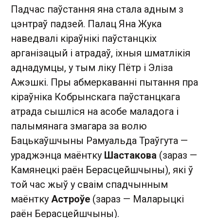
Падчас паўстання яна стала адным з
цэнтраў падзей. Палац Яна Жука
наведвалі кіраўнікі паўстанцкіх
арганізацый і атрадаў, іхныя шматлікія
аднадумцы, у тым ліку Пётр і Эліза
Ажэшкі. Пры абмеркаванні пытання пра
кіраўніка Кобрынскага паўстанцкага
атрада сышліся на асобе маладога і
палымянага змагара за волю
Бацькаўшчыны Рамуальда Траўгута —
ураджэнца маёнтку
Шастакова
(зараз —
Камянецкі раён Берасцейшчыны), які ў
той час жыў у сваім спадчынным
маёнтку
Астроўе
(зараз — Маларыцкі
раён Берасцейшчыны).