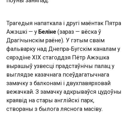
поўны заняпад.
Трагедыя напаткала і другі маёнтак Пятра
Ажэшкі — у
Беліне
(зараз — вёска ў
Драгічынскім раёне). У гэтым сваім
фальварку над Днепра-Бугскім каналам у
сярэдіне XIX стагоддзя Пётр Ажэшка
вырашыў узвесці прадстаўнічы палац у
выглядзе казачнага псеўдагатычнага
замачку з балконамі і двухпавярховай
вежачкай. З замачку адкрываўся цудоўны
краявід на стары англійскі парк,
створаны з былога ляснога масіву.