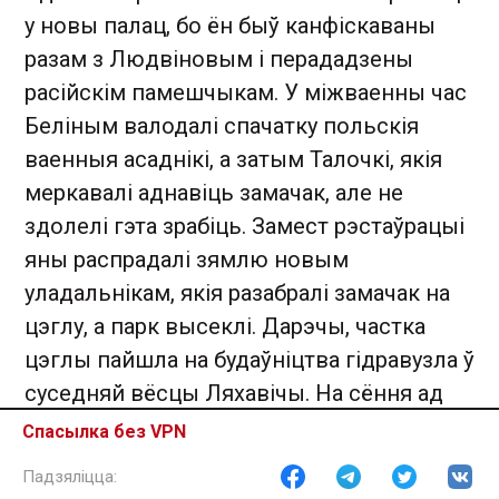
у новы палац, бо ён быў канфіскаваны
разам з Людвіновым і перададзены
расійскім памешчыкам. У міжваенны час
Беліным валодалі спачатку польскія
ваенныя асаднікі, а затым Талочкі, якія
меркавалі аднавіць замачак, але не
здолелі гэта зрабіць. Замест рэстаўрацыі
яны распрадалі зямлю новым
уладальнікам, якія разабралі замачак на
цэглу, а парк высеклі. Дарэчы, частка
цэглы пайшла на будаўніцтва гідравузла ў
суседняй вёсцы Ляхавічы. На сёння ад
былой сядзібы засталіся толькі палі і
Спасылка без VPN
палеткі…