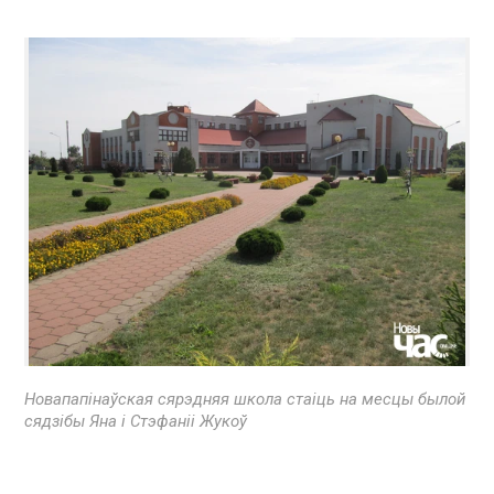
Новапапінаўская сярэдняя школа стаіць на месцы былой
сядзібы Яна і Стэфаніі Жукоў