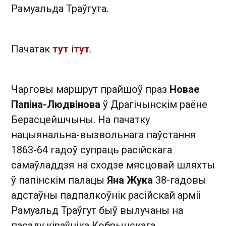
Рамуальда Траўгута.
Пачатак
тут
і
тут
.
Чарговы маршрут прайшоў праз
Новае
Папіна-Людвінова
ў Драгічынскім раёне
Берасцейшчыны. На пачатку
нацыянальна-вызвольнага паўстання
1863-64 гадоў супраць расійскага
самаўладдзя на сходзе мясцовай шляхты
ў папінскім палацы
Яна Жука
38-гадовы
адстаўны падпалкоўнік расійскай арміі
Рамуальд Траўгут быў вылучаны на
пасаду кіраўніка Кобрынскага