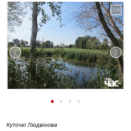
Папярэдні слайд
Наст
Куточкі Людвінова