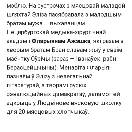
мэблю. На сустрэчах з мясцовай маладой
шляхтай Эліза пасябравала з малодшым
братам мужа — выхаванцам
Пецярбургскай медыка-хірургічнай
акадэміі
Фларыянам Ажэшка
, які разам з
хворым братам Браніславам жыў у сваім
маёнтку Оўзічы (зараз — Іванаўскі раён
Берасцейшчыны). Менавіта Фларыян
пазнаёміў Элізу з нелегальнай
літаратурай, з творамі рускіх
рэвалюцыйных дэмакратаў, дапамог ёй
адкрыць у Людвінове вясковую школку
для 20 мясцовых хлопчыкаў.