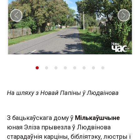
Папярэдні слайд
Наст
На шляху з Новай Папіны ў Людвінова
З бацькаўскага дому ў
Мількаўшчыне
юная Эліза прывезла ў Людвінова
старадаўнія карціны, бібліятэку, люстры і