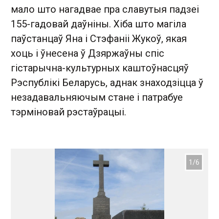
мало што нагадвае пра славутыя падзеі
155-гадовай даўніны. Хіба што магіла
паўстанцаў Яна і Стэфаніі Жукоў, якая
хоць і ўнесена ў Дзяржаўны спіс
гістарычна-культурных каштоўнасцяў
Рэспублікі Беларусь, аднак знаходзіцца ў
незадавальняючым стане і патрабуе
тэрміновай рэстаўрацыі.