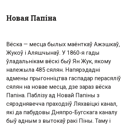
Новая Папіна
Вёска — месца былых маёнткаў Ажэшкаў,
Жукоў і Аляшчынаў. У 1860-я гады
ўладальнікам вёскі быў Ян Жук, якому
належыла 485 сялян. Напярэдадні
адмены прыгонніцтва гаспадар перасяліў
сялян на новае месца, дзе зараз вёска
Папіна. Паблізу ад Новай Папіны з
сярэднявечча праходзіў Ляхавіцкі канал,
які да пабудовы Дняпро-Бугскага каналу
быў адным з вытокаў ракі Піны. Таму і