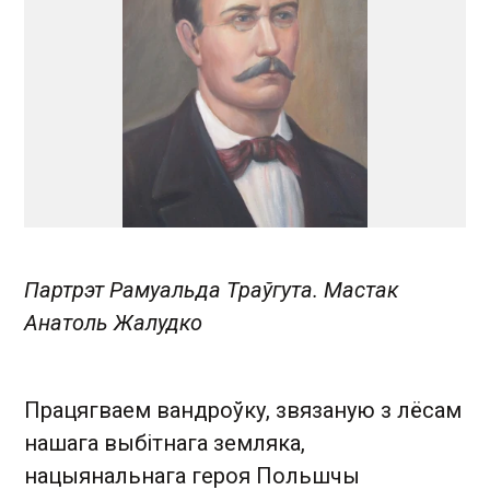
Партрэт Рамуальда Траўгута. Мастак
Анатоль Жалудко
Працягваем вандроўку, звязаную з лёсам
нашага выбітнага земляка,
нацыянальнага героя Польшчы