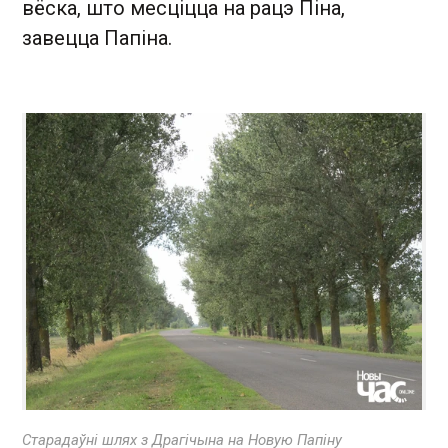
вёска, што месціцца на рацэ Піна,
завецца Папіна.
Старадаўні шлях з Драгічына на Новую Папіну