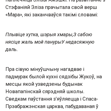
Стэфаніяй Эліза прачытала свой верш
«Мара», які заканчваўся такімі словамі:
Плывіце хутка, шэрыя хмары,
З сабою
нясіце жаль мой пануры
У недасяжную
даль.
Пра сівую мінуўшчыну нагадвае і
падмурак былой кухні сядзібы Жукоў, на
месцы якой узведзены будынак
Новапапінскай сярэдняй школы.
Сведкам паўстання з’яўляецца і Спаса-
Прэабражэнская царква, пабудаваная ў