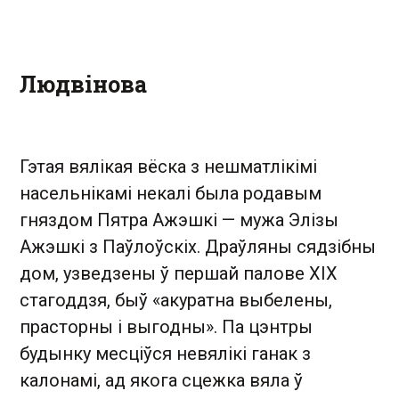
Людвінова
Гэтая вялікая вёска з нешматлікімі
насельнікамі некалі была родавым
гняздом Пятра Ажэшкі — мужа Элізы
Ажэшкі з Паўлоўскіх. Драўляны сядзібны
дом, узведзены ў першай палове XIX
стагоддзя, быў «акуратна выбелены,
прасторны і выгодны». Па цэнтры
будынку месціўся невялікі ганак з
калонамі, ад якога сцежка вяла ў