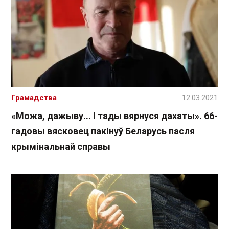
Грамадства
12.03.2021
«Можа, дажыву... І тады вярнуся дахаты». 66-
гадовы вясковец пакінуў Беларусь пасля
крымінальнай справы