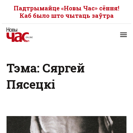
Падтрымайце «Новы Час» сёння!
Каб было што чытаць заўтра
Тэма: Сяргей
Пясецкі