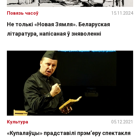
Повязь часоў
15.11.2024
Не толькі «Новая Зямля». Беларуская
літаратура, напісаная ў зняволенні
Культура
05.12.2021
«Купалаўцы» прадставілі прэм’еру спектакля