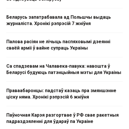
Беларусь запатрабавала ад Польшчы выдаць
журналіста. Хронікі рэпрэсій 7 жніўня
Палова расіян не лічыць паспяховымі дзеянні
сваёй арміі ў вайне супраць Украіны
Са спадзевам на Чалавека-павука: навошта ў
Беларусі будуюць патэнцыйныя мэты для Украіны
Праваабаронцы: падстаў казаць пра змяншэнне
ціску няма. Хронікі рэпрэсій 6 жніўня
Паўночная Карэя разгортвае ў РФ свае ракетныя
падраздзяленні для ўдараў па Украіне