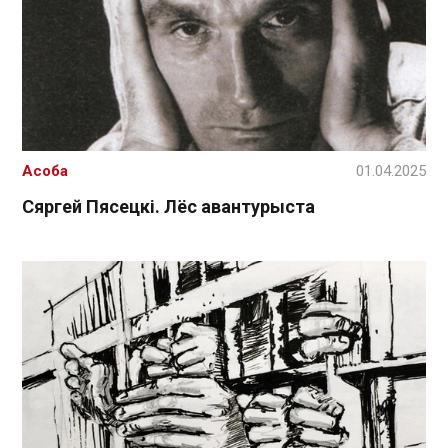
Асоба
01.04.2025
Сяргей Пясецкі. Лёс авантурыста