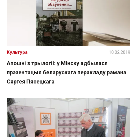
Культура
10.02.2019
Апошні з трылогіі: у Мінску адбылася
прэзентацыя беларускага перакладу рамана
Сяргея Пясецкага