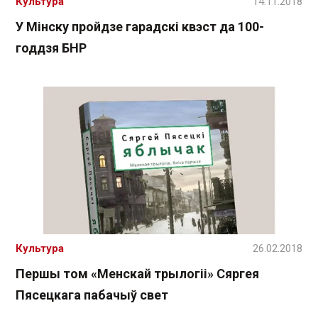
Культура
14.11.2018
У Мінску пройдзе гарадскі квэст да 100-
годдзя БНР
Культура
26.02.2018
Першы том «Менскай трылогіі» Сяргея
Пясецкага пабачыў свет