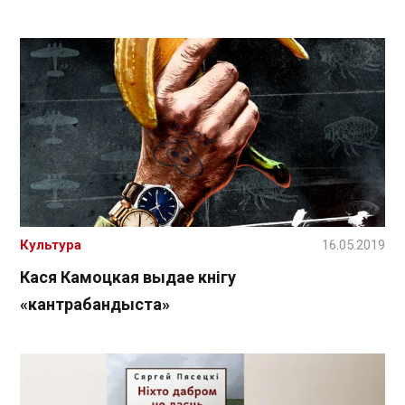
Культура
16.05.2019
Кася Камоцкая выдае кнігу
«кантрабандыста»