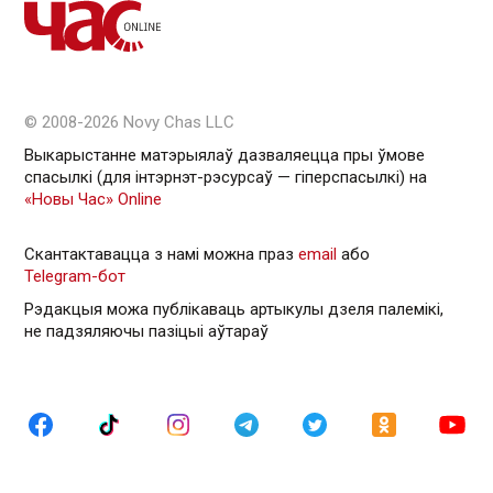
© 2008-2026 Novy Chas LLC
Выкарыстанне матэрыялаў дазваляецца пры ўмове
спасылкі (для інтэрнэт-рэсурсаў — гiперспасылкi) на
«Новы Час» Online
Скантактавацца з намі можна праз
email
або
Telegram-бот
Рэдакцыя можа публікаваць артыкулы дзеля палемікі,
не падзяляючы пазіцыі аўтараў