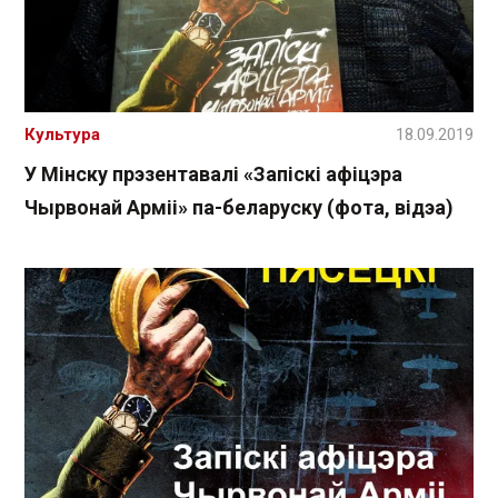
Культура
18.09.2019
У Мінску прэзентавалі «Запіскі афіцэра
Чырвонай Арміі» па-беларуску (фота, відэа)