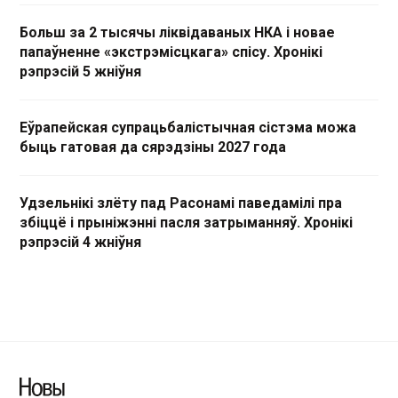
Больш за 2 тысячы ліквідаваных НКА і новае
папаўненне «экстрэмісцкага» спісу. Хронікі
рэпрэсій 5 жніўня
Еўрапейская супрацьбалістычная сістэма можа
быць гатовая да сярэдзіны 2027 года
Удзельнікі злёту пад Расонамі паведамілі пра
збіццё і прыніжэнні пасля затрыманняў. Хронікі
рэпрэсій 4 жніўня