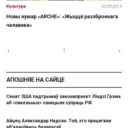
Культура
02.08.2014
Новы нумар «ARCHE»: «Жыццё раззброенага
чалавека»
1
‹
›
АПОШНЯЕ НА САЙЦЕ
Сенат ЗША падтрымаў законапраект Ліндсі Грэма
аб «пякельных» санкцыях супраць РФ
Айцец Аляксандар Надсан. Той, хто працягвае
аб'ядноўваць беларусаў