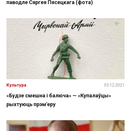
паводле Сяргея Пясецкага (фота)
Культура
03.12.2021
«Будзе смешна і балюча» — «Купалаўцы»
рыхтуюць прэм'еру