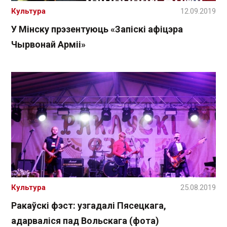
Культура
12.09.2019
У Мінску прэзентуюць «Запіскі афіцэра
Чырвонай Арміі»
Культура
25.08.2019
Ракаўскі фэст: узгадалі Пясецкага,
адарваліся пад Вольскага (фота)