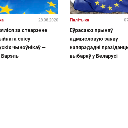
жа
28.08.2020
Палітыка
07
зяліся за стварэнне
Еўрасаюз прыняў
ыйнага спісу
адмысловую заяву
ускіх чыноўнікаў —
напярэдадні прэзідэнцк
 Барэль
выбараў у Беларусі