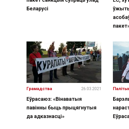
Беларусі
ўжыты
асобаў
пакет
Грамадства
26.03.2021
Паліты
Еўрасаюз: «Вінаватыя
Барэль
павінны быць прыцягнутыя
нарас
да адказнасці»
Еўрас