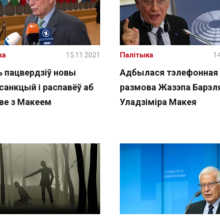
ка
15.11.2021
Палітыка
14
ь пацвердзіў новы
Адбылася тэлефонная
санкцый і распавёў аб
размова Жазэпа Барэля
ве з Макеем
Уладзіміра Макея