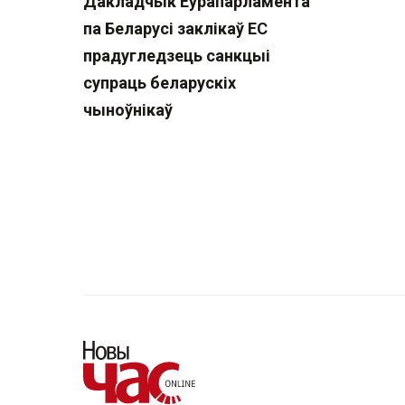
Дакладчык Еўрапарламента
па Беларусі заклікаў ЕС
прадугледзець санкцыі
супраць беларускіх
чыноўнікаў