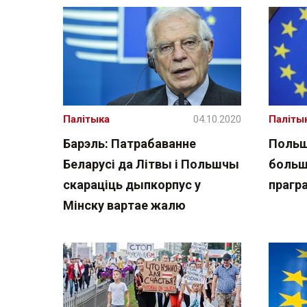
Палітыка
04.10.2020
Паліты
Барэль: Патрабаванне
Польш
Беларусі да Літвы і Польшчы
больша
скараціць дыпкорпус у
прагр
Мінску вартае жалю