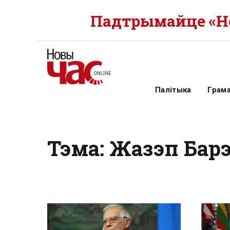
Падтрымайце «Но
Палітыка
Грам
Тэма: Жазэп Барэ