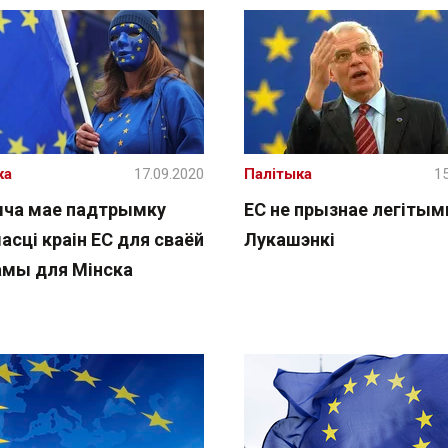
ка
17.09.2020
Палітыка
15
ча мае падтрымку
ЕС не прызнае легітым
сці краін ЕС для сваёй
Лукашэнкі
амы для Мінска