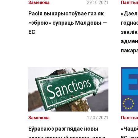
Замежжа
29.10.2021
Паліты
Расія выкарыстоўвае газ як
«Дзел
«зброю» супраць Малдовы —
годнас
ЕС
заклік
адмен
пакар
Замежжа
12.07.2021
Паліты
Еўрасаюз разглядае новы
«Чацв
пакет санкцый супраць улад
ЕС, ху