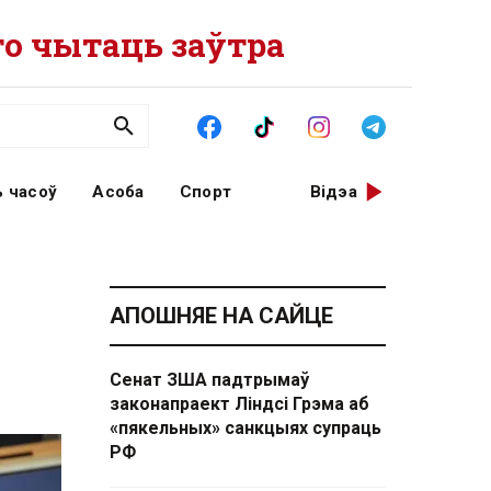
о чытаць заўтра
 часоў
Асоба
Спорт
Відэа
АПОШНЯЕ НА САЙЦЕ
Сенат ЗША падтрымаў
законапраект Ліндсі Грэма аб
«пякельных» санкцыях супраць
РФ