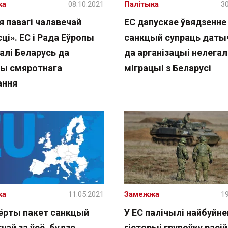
ка
08.10.2021
Палітыка
30
я павагі чалавечай
ЕС дапускае ўвядзенне
ці». ЕС і Рада Еўропы
санкцый супраць дат
алі Беларусь да
да арганізацыі нелега
ы смяротнага
міграцыі з Беларусі
ання
ка
11.05.2021
Замежжа
19
ёрты пакет санкцый
У ЕС палічылі найбуйн
тчэй за ўсё, будзе
гісторыі групоўку расій