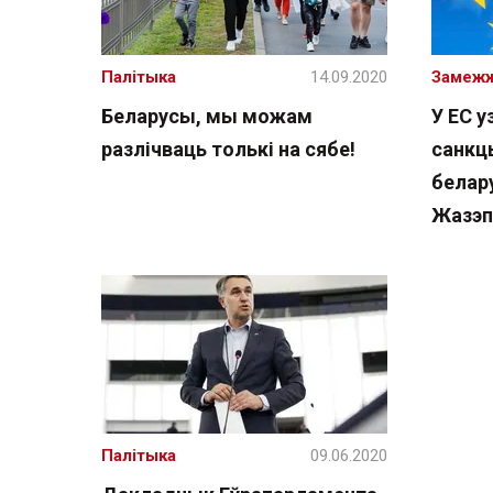
Палітыка
14.09.2020
Замеж
Беларусы, мы можам
У ЕС у
разлічваць толькі на сябе!
санкц
белар
Жазэп
Палітыка
09.06.2020