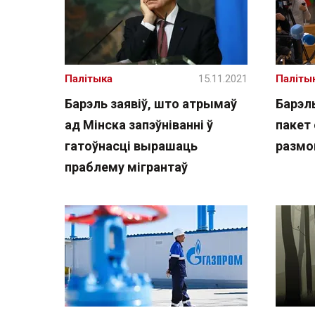
Палітыка
15.11.2021
Паліты
Барэль заявіў, што атрымаў
Барэл
ад Мінска запэўніванні ў
пакет 
гатоўнасці вырашаць
размо
праблему мігрантаў