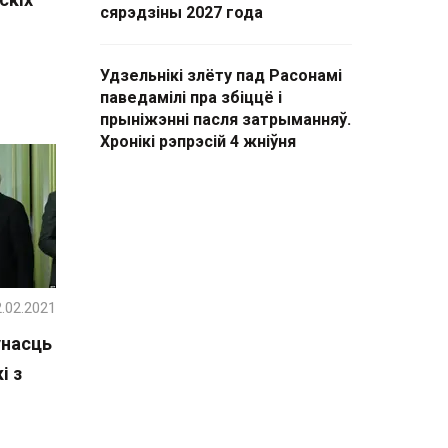
сярэдзіны 2027 года
Удзельнікі злёту пад Расонамі
паведамілі пра збіццё і
прыніжэнні пасля затрыманняў.
Хронікі рэпрэсій 4 жніўня
.02.2021
ўнасць
і з