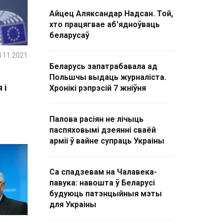
Айцец Аляксандар Надсан. Той,
хто працягвае аб'ядноўваць
беларусаў
.11.2021
Беларусь запатрабавала ад
Польшчы выдаць журналіста.
 і
Хронікі рэпрэсій 7 жніўня
Палова расіян не лічыць
паспяховымі дзеянні сваёй
арміі ў вайне супраць Украіны
Са спадзевам на Чалавека-
павука: навошта ў Беларусі
будуюць патэнцыйныя мэты
для Украіны