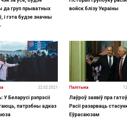
 да груп прыватных
войск блізу Украіны
, і гэта будзе значны
»
ка
22.02.2021
Палітыка
12
: У Беларусі рэпрэсіі
Лаўроў заявіў пра гато
таюць, патрэбны адказ
Расіі разарваць стасунк
аюза
Еўрасаюзам