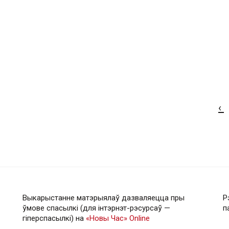
‹
Выкарыстанне матэрыялаў дазваляецца пры
Р
ўмове спасылкі (для інтэрнэт-рэсурсаў —
п
гiперспасылкi) на
«Новы Час» Online