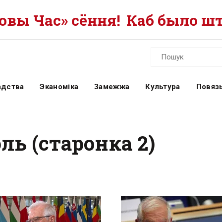
вы Час» сёння!
Каб было шт
адства
Эканоміка
Замежжа
Культура
Повязь
ль (старонка 2)