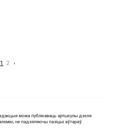
1
2
›
эдакцыя можа публікаваць артыкулы дзеля
алемікі, не падзяляючы пазіцыі аўтараў