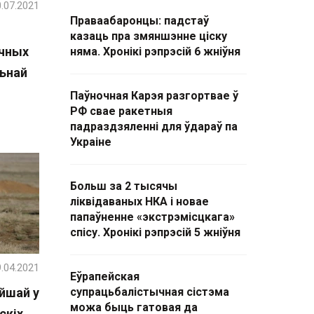
.07.2021
Праваабаронцы: падстаў
казаць пра змяншэнне ціску
ычных
няма. Хронікі рэпрэсій 6 жніўня
льнай
Паўночная Карэя разгортвае ў
РФ свае ракетныя
падраздзяленні для ўдараў па
Украіне
Больш за 2 тысячы
ліквідаваных НКА і новае
папаўненне «экстрэмісцкага»
спісу. Хронікі рэпрэсій 5 жніўня
.04.2021
Еўрапейская
ейшай у
супрацьбалістычная сістэма
можа быць гатовая да
скіх