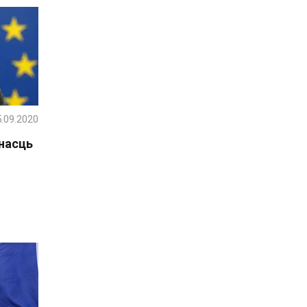
.09.2020
насць