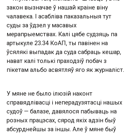
закон вызначае ў нашай краіне віну
чалавека. І асабліва паказальныя тут
суды за ўдзел у масавых
мерапрыемствах. Калі цябе судзяць па
артыкуле 23.34 КоАП, ты павінен на
ўсялякі выпадак да суда сабраць кешар,
нават калі толькі праходзіў побач з
пікетам альбо асвятляў яго як журналіст.
У мяне не было ілюзій наконт
справядлівасці і неперадузятасці нашых
судоў — балазе, давялося пабываць на
розных працэсах, сярод якіх адзін быў
абсурднейшы за іншы. Але ў мяне быў