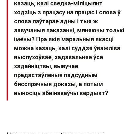
казаць, калі сведка-міліцыянт
ходзіць з працэсу на працэс і слова ў
слова паўтарае адны і тыя ж
завучаныя паказанні, мяняючы толькі
імёны? Пра якія маральныя якасці
можна казаць, калі суддзя ўважліва
выслухоўвае, задавальняе ўсе
хадайніцтвы, вывучае
прадастаўленыя падсудным
бясспрэчныя доказы, а потым
выносіць абвінаваўчы вердыкт?