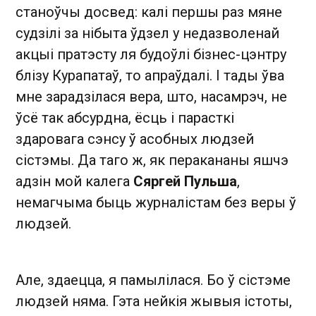
станоўчы досвед: калі першы раз мяне
судзілі за нібыта ўдзел у недазволенай
акцыі пратэсту ля будоўлі бізнес-цэнтру
блізу Курапатаў, то апраўдалі. І тады ўва
мне зарадзілася вера, што, насамрэч, не
ўсё так абсурдна, ёсць і парасткі
здаровага сэнсу ў асобных людзей
сістэмы. Да таго ж, як перакананы яшчэ
адзін мой калега
Сяргей Пульша
,
немагчыма быць журналістам без веры ў
людзей.
Але, зда ецца, я памылілася. Бо ў сістэме
людзей няма. Гэта нейкія жывыя істоты,