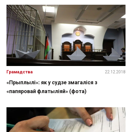
Грамадства
22.12.2018
«Прыплылі»: як у судзе змагаліся з
«папяровай флатыліяй» (фота)