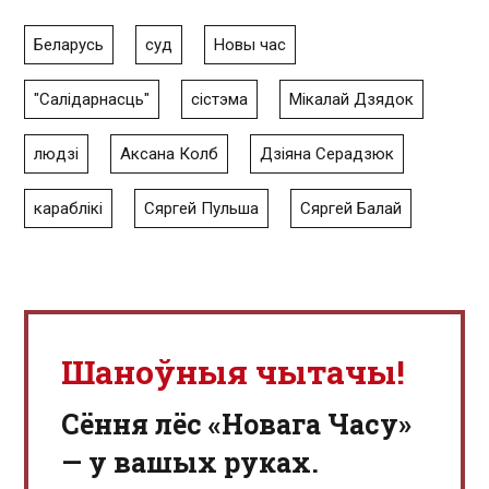
Беларусь
суд
Новы час
"Салідарнасць"
сістэма
Мікалай Дзядок
людзі
Аксана Колб
Дзіяна Серадзюк
караблікі
Сяргей Пульша
Сяргей Балай
Шаноўныя чытачы!
Сёння лёс «Новага Часу»
— у вашых руках.