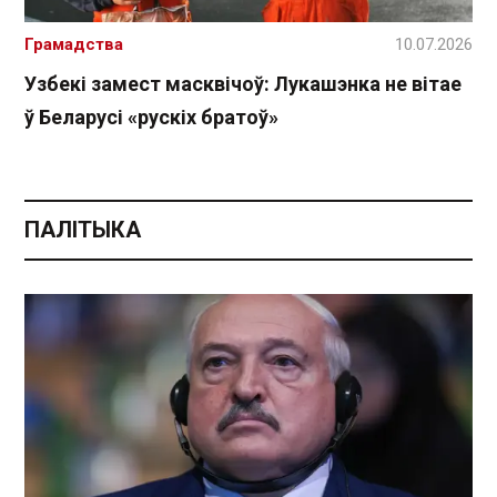
Грамадства
10.07.2026
Узбекі замест масквічоў: Лукашэнка не вітае
ў Беларусі «рускіх братоў»
ПАЛІТЫКА