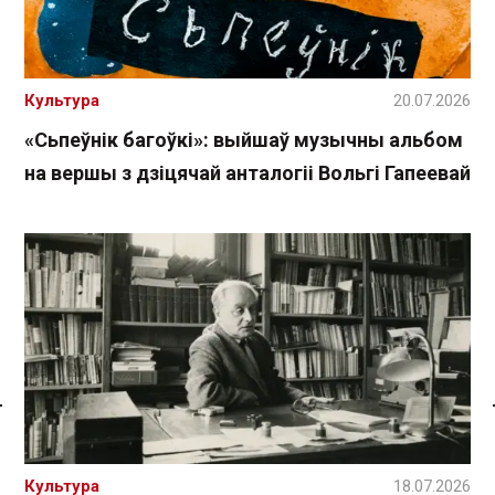
Культура
20.07.2026
«Сьпеўнік багоўкі»: выйшаў музычны альбом
на вершы з дзіцячай анталогіі Вольгі Гапеевай
Спасылка без VPN
Культура
18.07.2026