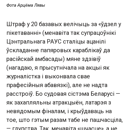
Фота Арцёма Лявы
Штраф у 20 базавых ве лічыць за «ўдзел у
пікетаванні» (менавіта так супрацоўнікі
Цэнтральнага РАУС сталіцы ацанілі
ўскладанне папяровых караблікаў да
расійскай амбасады) мяне здзівіў
(нагадаю, я прысутнічала на акцыі як
журналістка і выконвала свае
прафесійныя абавязкі), але не надта
расстроіў. Бо судовая сістэма Беларусі —
як захапляльны атракцыён, латарэя з
невядомым фіналам, і крыўдаваць на
тое, што гэтым разам табе не пашчасціла,
— глупства. Так, менавіта «шчасце», а не