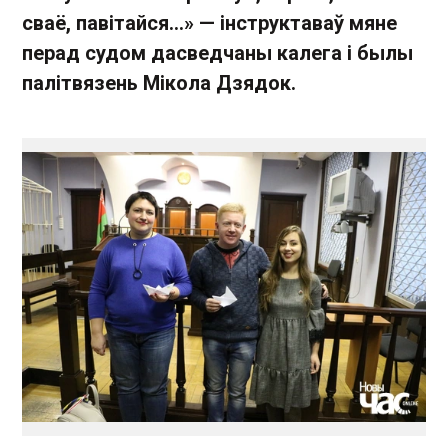
сваё, павітайся…» — інструктаваў мяне
перад судом дасведчаны калега і былы
палітвязень Мікола Дзядок.