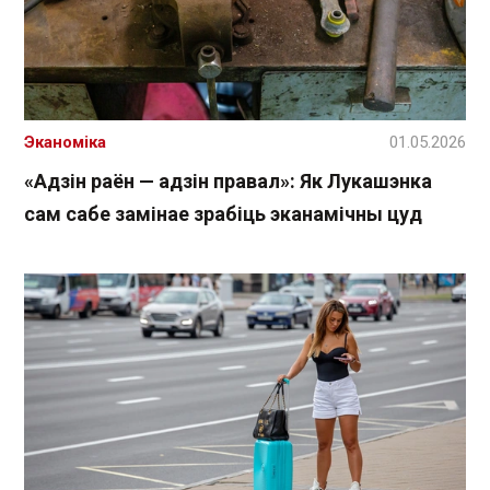
Эканоміка
01.05.2026
«Адзін раён — адзін правал»: Як Лукашэнка
сам сабе замінае зрабіць эканамічны цуд