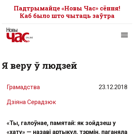
Падтрымайце «Новы Час» сёння!
Каб было што чытаць заўтра
Я веру ў людзей
Грамадства
23.12.2018
Дзіяна Серадзюк
«Ты, галоўнае, памятай: як зойдзеш у
«хату» — назаві артыкул, тэрмін, паганяла