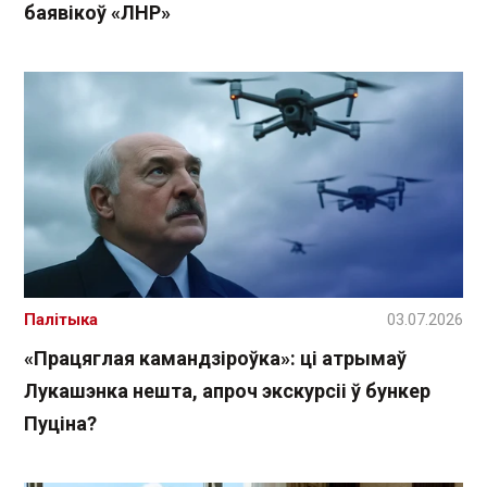
баявікоў «ЛНР»
Палітыка
03.07.2026
«Працяглая камандзіроўка»: ці атрымаў
Лукашэнка нешта, апроч экскурсіі ў бункер
Пуціна?