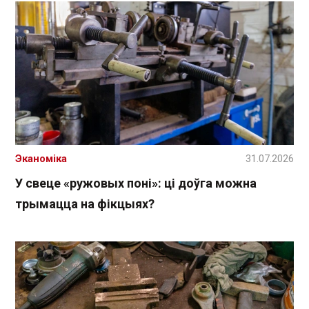
Эканоміка
31.07.2026
У свеце «ружовых поні»: ці доўга можна
трымацца на фікцыях?