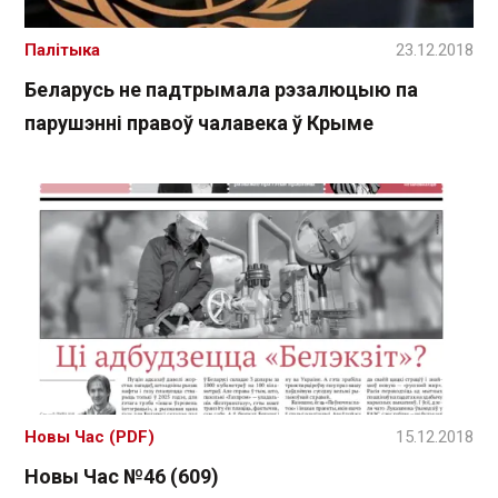
Палітыка
23.12.2018
Беларусь не падтрымала рэзалюцыю па
парушэнні правоў чалавека ў Крыме
Новы Час (PDF)
15.12.2018
Новы Час №46 (609)