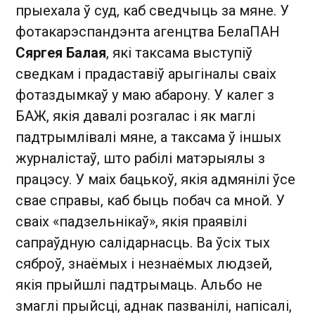
прыехала ў суд, каб сведчыць за мяне. У
фотакарэспандэнта агенцтва БелаПАН
Сяргея Балая
, які таксама выступіў
сведкам і прадаставіў арыгіналы сваіх
фотаздымкаў у маю абарону. У калег з
БАЖ, якія давалі розгалас і як маглі
падтрымлівалі мяне, а таксама ў іншых
журналістаў, што рабілі матэрыялы з
працэсу. У маіх бацькоў, якія адмянілі ўсе
свае справы, каб быць побач са мной. У
сваіх «падзельнікаў», якія праявілі
сапраўдную салідарнасць. Ва ўсіх тых
сяброў, знаёмых і незнаёмых людзей,
якія прыйшлі падтрымаць. Альбо не
змаглі прыйсці, аднак пазванілі, напісалі,