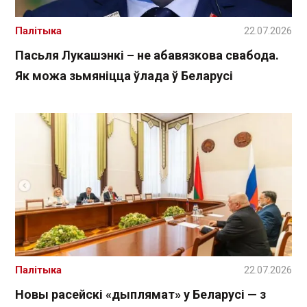
Палітыка
22.07.2026
Пасьля Лукашэнкі – не абавязкова свабода.
Як можа зьмяніцца ўлада ў Беларусі
Палітыка
22.07.2026
Новы расейскі «дыплямат» у Беларусі — з