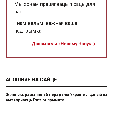
Мы хочам працягваць пісаць для
вас.
І нам вельмі важная ваша
падтрымка.
Дапамагчы «Новаму Часу»
АПОШНЯЕ НА САЙЦЕ
Зяленскі: рашэнне аб перадачы Украіне ліцэнзій на
вытворчасць Patriot прынята