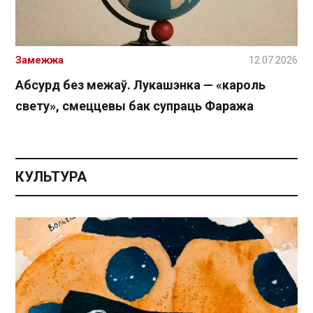
Замежжа
12.07.2026
Абсурд без межаў. Лукашэнка — «кароль
свету», смеццевы бак супраць Фаража
КУЛЬТУРА