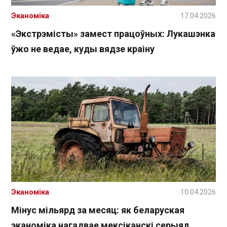
Эканоміка
17.04.2026
«Экстрэмісты» замест працоўных: Лукашэнка
ўжо не ведае, куды вядзе краіну
Эканоміка
10.04.2026
Мінус мільярд за месяц: як беларуская
эканоміка нагадвае мексіканскі серыял