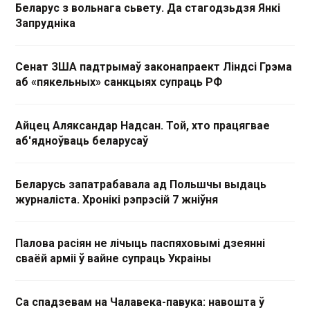
Беларус з вольнага сьвету. Да стагодзьдзя Янкі
Запрудніка
Сенат ЗША падтрымаў законапраект Ліндсі Грэма
аб «пякельных» санкцыях супраць РФ
Айцец Аляксандар Надсан. Той, хто працягвае
аб'ядноўваць беларусаў
Беларусь запатрабавала ад Польшчы выдаць
журналіста. Хронікі рэпрэсій 7 жніўня
Палова расіян не лічыць паспяховымі дзеянні
сваёй арміі ў вайне супраць Украіны
Са спадзевам на Чалавека-павука: навошта ў