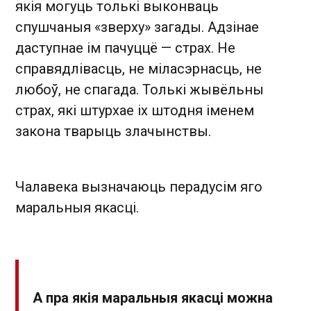
якія могуць толькі выконваць
спушчаныя «зверху» загады. Адзінае
даступнае ім пачуццё — страх. Не
справядлівасць, не міласэрнасць, не
любоў, не спагада. Толькі жывёльны
страх, які штурхае іх штодня іменем
закона тварыць злачынствы.
Чалавека вызнач аюць пе радусім яго
маральныя якасці.
А пра якія маральныя якасці можна