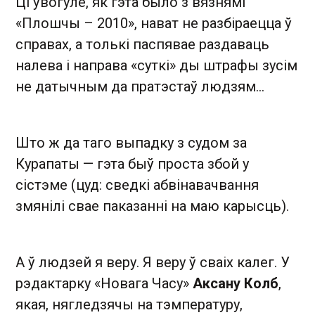
Ці ўвогуле, як гэта было з вязнямі
«Плошчы – 2010», нават не разбіраецца ў
справах, а толькі паспявае раздаваць
налева і направа «суткі» ды штрафы зусім
не датычным да пратэстаў людзям…
Што ж да таго выпадку з судом за
Курапаты — гэта быў проста збой у
сістэме (цуд: сведкі абвінавачвання
змянілі свае паказанні на маю карысць).
А ў людзей я веру. Я веру ў сваіх калег. У
рэдактарку «Новага Часу»
Аксану Колб
,
якая, нягледзячы на тэмпературу,