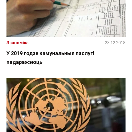
Эканоміка
23.12.2018
У 2019 годзе камунальныя паслугі
падаражэюць