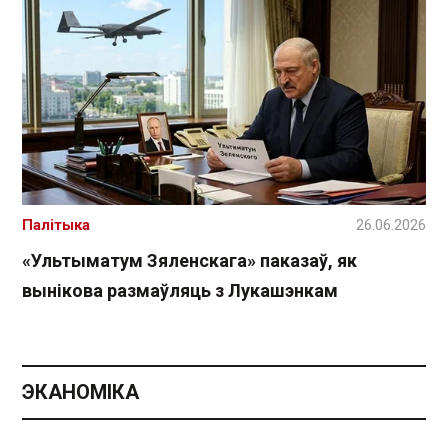
Палітыка
26.06.2026
«Ультыматум Зяленскага» паказаў, як
вынікова размаўляць з Лукашэнкам
ЭКАНОМІКА