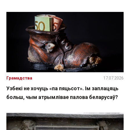
Грамадства
17.07.2026
Узбекі не хочуць «па пяцьсот». Ім заплацяць
больш, чым атрымлівае палова беларусаў?