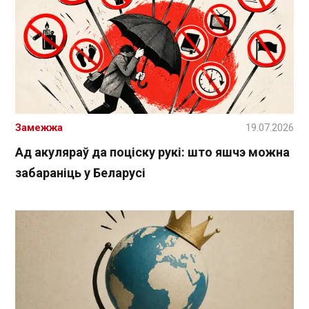
Замежжа
19.07.2026
Ад акуляраў да поціску рукі: што яшчэ можна
забараніць у Беларусі