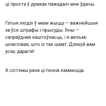
ці проста ў думках пажадалі мне ўдачы.
Гэтыя людзі ў маім жыцці — важнейшыя
за ўсе штрафы і прысуды. Яны —
сапраўдная каштоўнасць, і я вельмі
шчаслівая, што іх так шмат. Дзякуй вам
усім, дарагія!
А сістэмы рана ці позна ламаюцца.