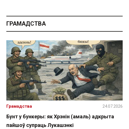
ГРАМАДСТВА
Грамадства
24.07.2026
Бунт у бункеры: як Хрэнін (амаль) адкрыта
пайшоў супраць Лукашэнкі