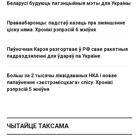
Беларусі будуюць патэнцыйныя мэты для Украіны
Праваабаронцы: падстаў казаць пра змяншэнне
ціску няма. Хронікі рэпрэсій 6 жніўня
Паўночная Карэя разгортвае ў РФ свае ракетныя
падраздзяленні для ўдараў па Украіне
Больш за 2 тысячы ліквідаваных НКА і новае
папаўненне «экстрэмісцкага» спісу. Хронікі
рэпрэсій 5 жніўня
ЧЫТАЙЦЕ ТАКСАМА