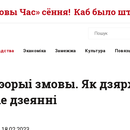
вы Час» сёння!
Каб было шт
адства
Эканоміка
Замежжа
Культура
Повязь
тэорыі змовы. Як дзя
ае дзеянні
18.02.2023