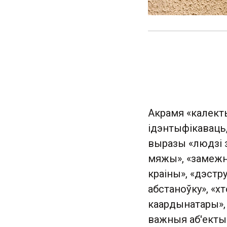
Акрамя «калекты
ідэнтыфікаваць,
выразы «людзі з
мяжы», «замежны
краіны», «дэстр
абстаноўку», «х
каардынатары», 
важныя аб'екты ў