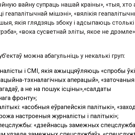
йную вайну супраць нашай краіны», «тыя, хто 
ці геапалітычнай мішэні», «вялікія геапалітыч
іншыя, якія глядзяць збоку і адсыпаюць столькі
рэба», «вока сусветнай эліты, якое не дрэмле» 
уб'ектаў можна абагульніць у некалькі груп:
налісты і СМІ, якія ажыццяўляюць «спробы ўкі
мацыйна-тэхналагічных аперацый», «заточаныя
гадаў, а не на пошук ісціны»,«салдаты
ага фронту»;
ітыкі: «асобныя еўрапейскія палітыкі», «захо
арожа настроеныя журналісты і палітыкі»;
ецслужбы: «дзейнасць замежных спецслужба
м удзеле замежных спецслужбаў», «спецслу