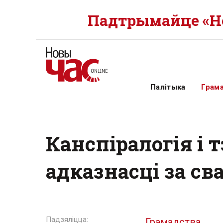
Падтрымайце «Но
Палітыка
Грам
Канспіралогія і 
адказнасці за св
Грамадства