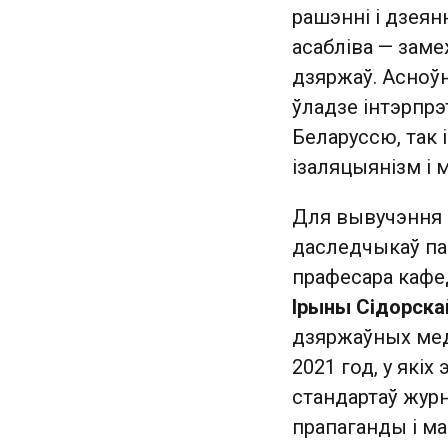
рашэнні і дзеянн
асабліва — заме
дзяржаў. Асноўн
ўладзе інтэрпрэ
Беларуссю, так 
ізаляцыянізм і 
Для вывучэння к
даследчыкаў пад
прафесара кафе
Ірыны Сідорска
дзяржаўных меды
2021 год, у якіх
стандартаў журн
прапаганды і ма