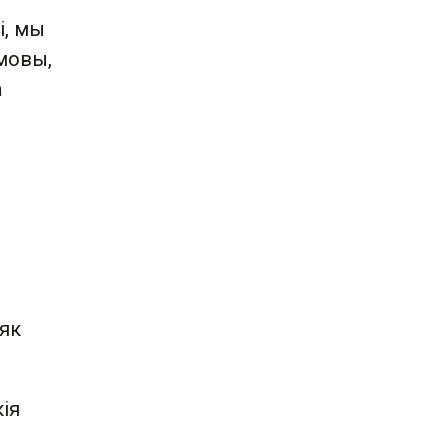
і, мы
мовы,
а
 як
ія