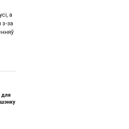
сі, а
 з-за
енняў
 для
ашэнку