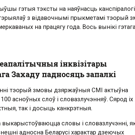
ыўшы гэтыя тэксты на наяўнасць канспіралогі
атэрыялаў з відавочнымі прыкметамі тэорый з
еркаваных на працягу года. Вось вынікі гэтаг
 геапалітычныя інквізітары
га Захаду падносяць запалкі
нні тэорый змовы дзяржаўныя СМІ актыўна
00 асноўных слоў і словазлучэнняў. Сярод іх
ктныя, так і досыць канкрэтныя.
 выкарыстоўваюцца словы і словазлучэнні, як
знешні адносна Беларусі характар дзеючых