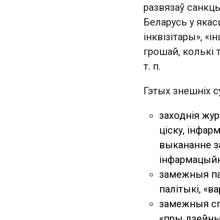
развязаў санкцы
Беларусь у якас
інквізітары», «
грошай, колькі т
т. п.
Гэтых знешніх с
заходнія жур
ціску, інфар
выкананне за
інфармацыйн
замежныя пал
палітыкі, «в
замежныя сп
«пры дзейны