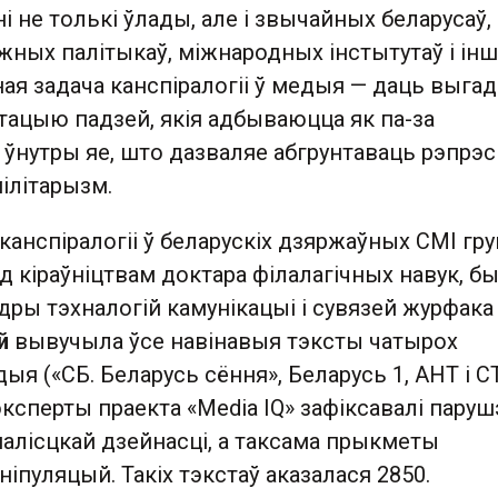
і не толькі ўлады, але і звычайных беларусаў, 
жных палітыкаў, міжнародных інстытутаў і ін
ая задача канспіралогіі ў медыя — даць выга
тацыю падзей, якія адбываюцца як па-за
і ўнутры яе, што дазваляе абгрунтаваць рэпрэсі
мілітарызм.
анспіралогіі ў беларускіх дзяржаўных СМІ гру
 кіраўніцтвам доктара філалагічных навук, б
дры тэхналогій камунікацыі і сувязей журфак
й
вывучыла ўсе навінавыя тэксты чатырох
я («СБ. Беларусь сёння», Беларусь 1, АНТ і СТ
 эксперты праекта «Media IQ» зафіксавалі паруш
алісцкай дзейнасці, а таксама прыкметы
ніпуляцый. Такіх тэкстаў аказалася 2850.