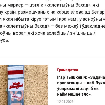
ўны маркер — цэтлік «калектыўны Захад», які
пу краін, размешчаных на карце злева ад Белару
 якая нібыта кіруе гэтымі краінамі, у асноўным
та «калектыўны Захад» — без межаў і ўдакладн
лоўны вораг, які хоча аслабіць / знішчыць /
усь.
Грамадства
Ігар Тышкевіч: «Задача
прапаганды — каб Лук
ўспрымалі хаця б як
найменшае зло»