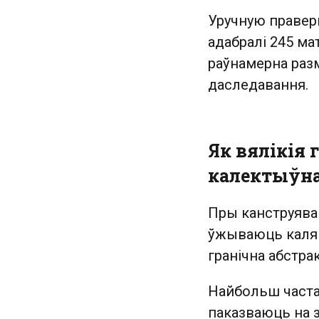
Уручную правер
адабралі 245 м
раўнамерна разм
даследавання.
Як вялікія
калектыўна
Пры канструява
ўжываюць каля 1
гранічна абстра
Найбольш часта
паказваюць на 