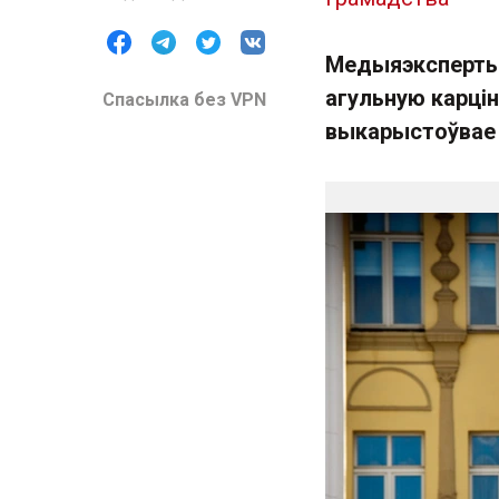
Медыяэксперты 
агульную карцін
Спасылка без VPN
выкарыстоўвае і