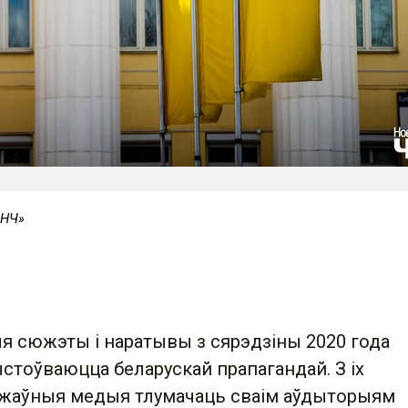
«НЧ»
ыя сюжэты і наратывы з сярэдзіны 2020 года
стоўваюцца беларускай прапагандай. З іх
жаўныя медыя тлумачаць сваім аўдыторыям