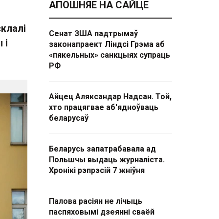
АПОШНЯЕ НА САЙЦЕ
клалі
Сенат ЗША падтрымаў
 і
законапраект Ліндсі Грэма аб
«пякельных» санкцыях супраць
РФ
Айцец Аляксандар Надсан. Той,
хто працягвае аб'ядноўваць
беларусаў
Беларусь запатрабавала ад
Польшчы выдаць журналіста.
Хронікі рэпрэсій 7 жніўня
Палова расіян не лічыць
паспяховымі дзеянні сваёй