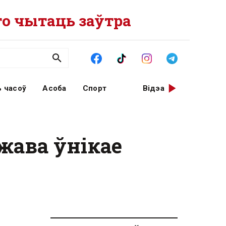
о чытаць заўтра
 часоў
Асоба
Спорт
Відэа
ржава ўнікае