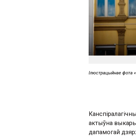
Ілюстрацыйнае фота 
Канспіралагічн
актыўна выкары
дапамогай дзяр