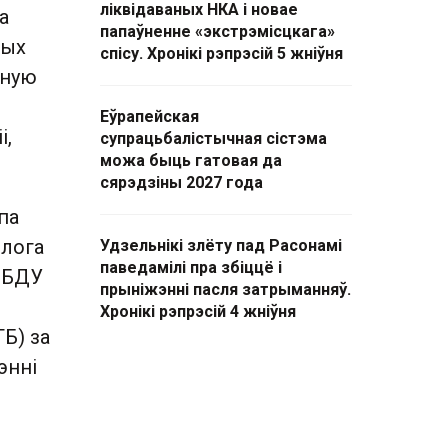
ліквідаваных НКА і новае
а
папаўненне «экстрэмісцкага»
шых
спісу. Хронікі рэпрэсій 5 жніўня
дную
Еўрапейская
і,
супрацьбалістычная сістэма
можа быць гатовая да
сярэдзіны 2027 года
па
ылога
Удзельнікі злёту пад Расонамі
паведамілі пра збіццё і
а БДУ
прыніжэнні пасля затрыманняў.
Хронікі рэпрэсій 4 жніўня
Б) за
энні