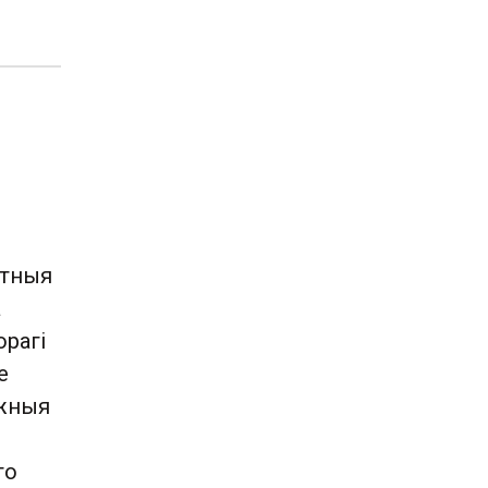
ктныя
а
орагі
е
ежныя
то