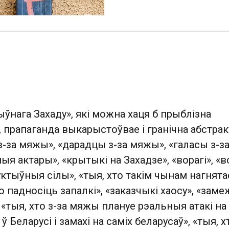
ўнага Захаду», які можна хаця б прыблізна
 прапаганда выкарыстоўвае і гранічна абстра
-за мяжы», «дарадцы з-за мяжы», «галасы з-з
я актары», «крытыкі на Захадзе», «ворагі», «в
уктыўныя сілы», «тыя, хто такім чынам нагнята
то падносіць запалкі», «заказчыкі хаосу», «зам
«тыя, хто з-за мяжы плануе рэальныя атакі на
 Беларусі і замахі на саміх беларусаў», «тыя, х