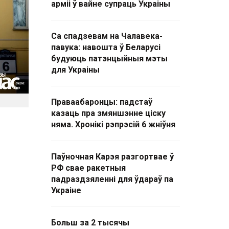
арміі ў вайне супраць Украіны
Са спадзевам на Чалавека-
павука: навошта ў Беларусі
будуюць патэнцыйныя мэты
для Украіны
Праваабаронцы: падстаў
казаць пра змяншэнне ціску
няма. Хронікі рэпрэсій 6 жніўня
Паўночная Карэя разгортвае ў
РФ свае ракетныя
падраздзяленні для ўдараў па
Украіне
Больш за 2 тысячы