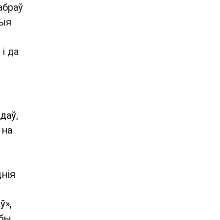
абраў
ныя
і да
даў,
 на
днія
ў»,
жбы