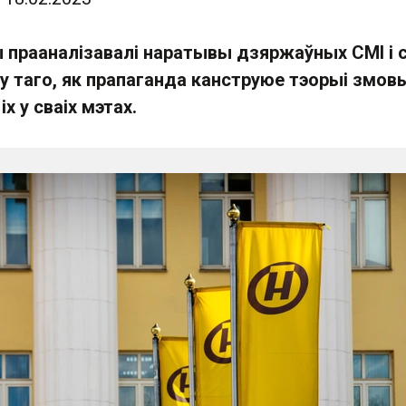
прааналізавалі наратывы дзяржаўных СМІ і с
у таго, як прапаганда канструюе тэорыі змовы
х у сваіх мэтах.