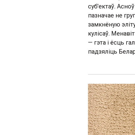
суб'ектаў. Асно
пазначае не гру
замкнёную эліту,
кулісаў. Менаві
— гэта і ёсць га
падзяліць Белар