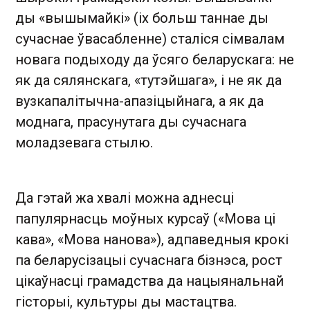
ды «вышымайкі» (іх больш таннае ды
сучаснае ўвасабленне) сталіся сімвалам
новага подыходу да ўсяго беларускага: не
як да сялянскага, «тутэйшага», і не як да
вузкапалітычна-апазіцыйнага, а як да
моднага, прасунутага ды сучаснага
моладзевага стылю.
Да гэтай жа хвалі можна аднесці
папулярнасць моўных курсаў («Мова ці
кава», «Мова нанова»), адпаведныя крокі
па беларусізацыі сучаснага бізнэса, рост
цікаўнасці грамадства да нацыянальнай
гісторыі, культуры ды мастацтва.