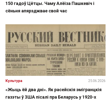
150 гадоў Цётцы. Чаму Алёіза Пашкевіч і
сёньня апярэджвае свой час
Культура
25.06.2026
«Жыць ёй два дні». Як расейскія эмігранцкія
газэты ў ЗША пісалі пра Беларусь у 1920-х