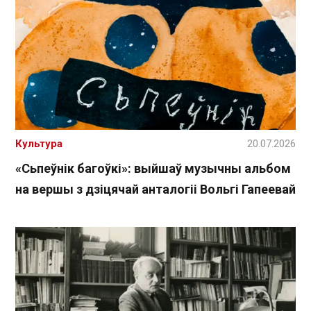
Культура
20.07.2026
«Сьпеўнік багоўкі»: выйшаў музычны альбом
на вершы з дзіцячай анталогіі Вольгі Гапеевай