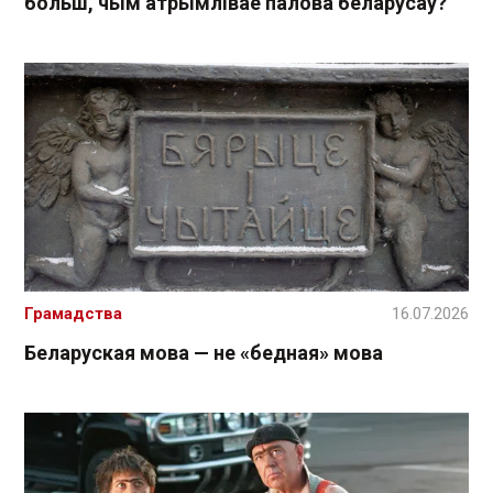
больш, чым атрымлівае палова беларусаў?
Грамадства
16.07.2026
Беларуская мова — не «бедная» мова