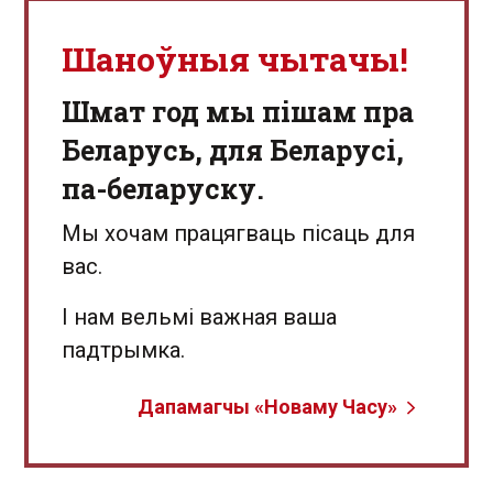
Шаноўныя чытачы!
Шмат год мы пішам пра
Беларусь, для Беларусі,
па-беларуску.
Мы хочам працягваць пісаць для
вас.
І нам вельмі важная ваша
падтрымка.
Дапамагчы «Новаму Часу»