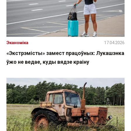
Эканоміка
17.04.2026
«Экстрэмісты» замест працоўных: Лукашэнка
ўжо не ведае, куды вядзе краіну