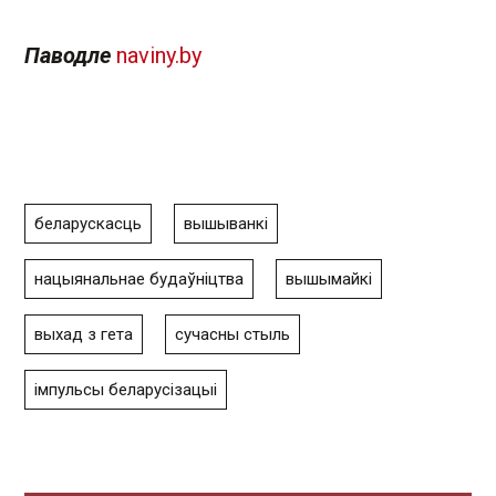
Паводле
naviny.by
беларускасць
вышыванкі
нацыянальнае будаўніцтва
вышымайкі
выхад з гета
сучасны стыль
імпульсы беларусізацыі