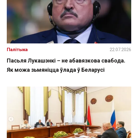
Палітыка
22.07.2026
Пасьля Лукашэнкі – не абавязкова свабода.
Як можа зьмяніцца ўлада ў Беларусі