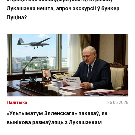
Лукашэнка нешта, апроч экскурсіі ў бункер
Пуціна?
Палітыка
26.06.2026
«Ультыматум Зяленскага» паказаў, як
вынікова размаўляць з Лукашэнкам