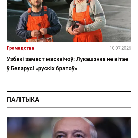
Грамадства
10.07.2026
Узбекі замест масквічоў: Лукашэнка не вітае
ў Беларусі «рускіх братоў»
ПАЛІТЫКА