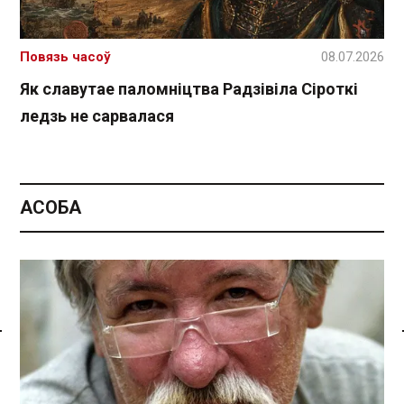
Повязь часоў
08.07.2026
Як славутае паломніцтва Радзівіла Сіроткі
ледзь не сарвалася
АСОБА
Спасылка без VPN