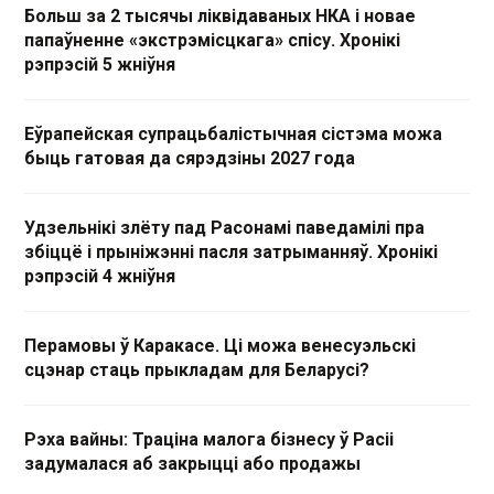
Больш за 2 тысячы ліквідаваных НКА і новае
папаўненне «экстрэмісцкага» спісу. Хронікі
рэпрэсій 5 жніўня
Еўрапейская супрацьбалістычная сістэма можа
быць гатовая да сярэдзіны 2027 года
Удзельнікі злёту пад Расонамі паведамілі пра
збіццё і прыніжэнні пасля затрыманняў. Хронікі
рэпрэсій 4 жніўня
Перамовы ў Каракасе. Ці можа венесуэльскі
сцэнар стаць прыкладам для Беларусі?
Рэха вайны: Траціна малога бізнесу ў Расіі
задумалася аб закрыцці або продажы