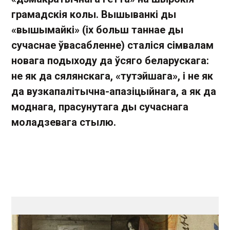
грамадскія колы. Вышыванкі ды
«вышымайкі» (іх больш таннае ды
сучаснае ўвасабленне) сталіся сімвалам
новага подыходу да ўсяго беларускага:
не як да сялянскага, «тутэйшага», і не як
да вузкапалітычна-апазіцыйнага, а як да
моднага, прасунутага ды сучаснага
моладзевага стылю.