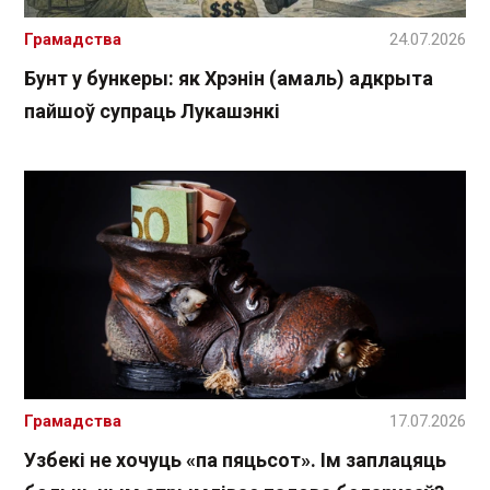
Грамадства
24.07.2026
Бунт у бункеры: як Хрэнін (амаль) адкрыта
пайшоў супраць Лукашэнкі
Грамадства
17.07.2026
Узбекі не хочуць «па пяцьсот». Ім заплацяць