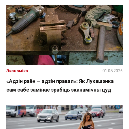
Эканоміка
01.05.2026
«Адзін раён — адзін правал»: Як Лукашэнка
сам сабе замінае зрабіць эканамічны цуд