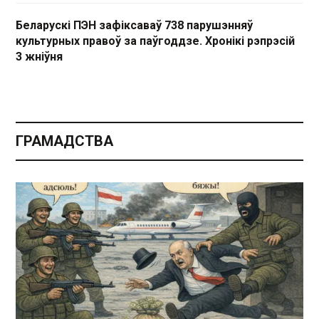
Беларускі ПЭН зафіксаваў 738 парушэнняў
культурных правоў за паўгоддзе. Хронікі рэпрэсій
3 жніўня
ГРАМАДСТВА