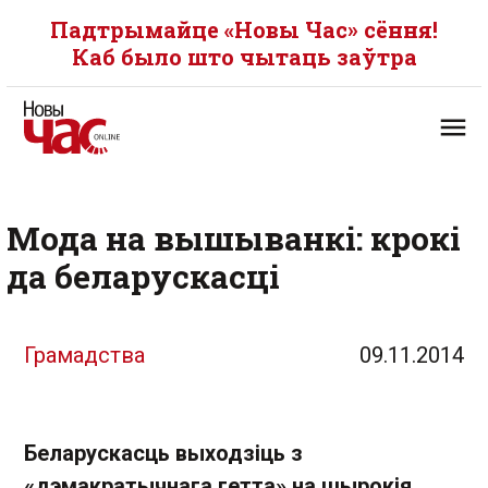
Падтрымайце «Новы Час» сёння!
Каб было што чытаць заўтра
Мода на вышыванкі: крокі
да беларускасці
Грамадства
09.11.2014
Беларускасць выходзіць з
«дэмакратычнага гетта» на шырокія