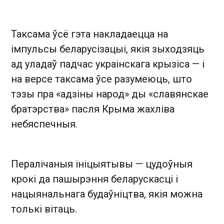
Таксама ўсё гэта накладаецца на
імпульсы беларусізацыі, якія зыходзяць
ад уладаў падчас украінскага крызіса — і
на версе таксама ўсе разумеюць, што
тэзы пра «адзіны народ» ды «славянскае
братэрства» пасля Крыма жахліва
небяспечныя.
Пералічаныя ініцыятывы — цудоўныя
крокі да пашырэння беларускасці і
нацыянальнага будаўніцтва, якія можна
толькі вітаць.