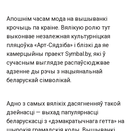
Апошнім часам мода на вышыванкі
крочыць па краіне. Вялікую ролю тут
выконвае незалежная культурніцкая
пляцоўка «Арт-Сядзіба» і блізкі да яе
камерцыйны праект Symbal.by, які ў
сучасным выглядзе распаўсюджвае
адзенне ды рэчы з нацыянальнай
беларускай сімволікай.
Адно з самых вялікіх дасягненняў такой
дзейнасці — выхад папулярнасці
беларускасці з «дэмакратычнага гетта» на
шырокія грамадскія колы. Вышыванкі