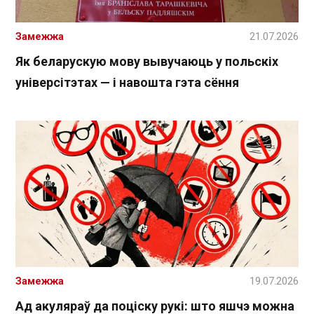
Замежжа
21.07.2026
Як беларускую мову вывучаюць у польскіх
універсітэтах — і навошта гэта сёння
Замежжа
19.07.2026
Ад акуляраў да поціску рукі: што яшчэ можна