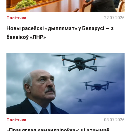
Палітыка
22.07.2026
Новы расейскі «дыплямат» у Беларусі — з
баявікоў «ЛНР»
Палітыка
03.07.2026
«Працяглая камандзіроўка»: ці атрымаў