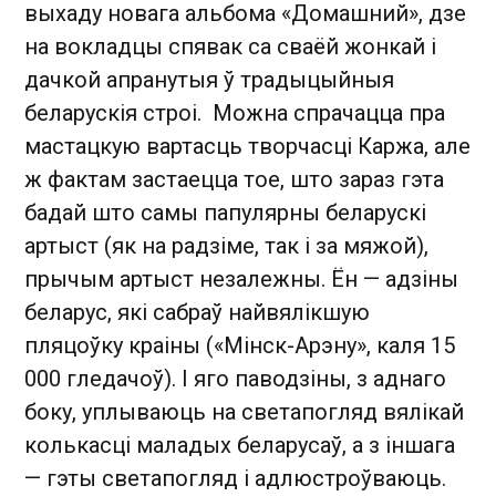
выхаду новага альбома «Домашний», дзе
на вокладцы спявак са сваёй жонкай і
дачкой апранутыя ў традыцыйныя
беларускія строі. Можна спрачацца пра
мастацкую вартасць творчасці Каржа, але
ж фактам застаецца тое, што зараз гэта
бадай што самы папулярны беларускі
артыст (як на радзіме, так і за мяжой),
прычым артыст незалежны. Ён — адзіны
беларус, які сабраў найвялікшую
пляцоўку краіны («Мінск-Арэну», каля 15
000 гледачоў). І яго паводзіны, з аднаго
боку, уплываюць на светапогляд вялікай
колькасці маладых беларусаў, а з іншага
— гэты светапогляд і адлюстроўваюць.