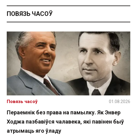
ПОВЯЗЬ ЧАСОЎ
Повязь часоў
01.08.2026
Пераемнік без права на памылку. Як Энвер
Ходжа пазбавіўся чалавека, які павінен быў
атрымаць яго ўладу