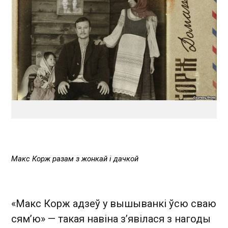
Макс Корж разам з жонкай і дачкой
«Макс Корж адзеў у вышыванкі ўсю сваю
сям’ю» — такая навіна з’явілася з нагоды