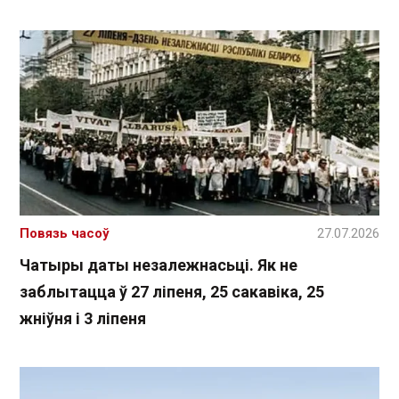
Повязь часоў
27.07.2026
Чатыры даты незалежнасьці. Як не
заблытацца ў 27 ліпеня, 25 сакавіка, 25
жніўня і 3 ліпеня