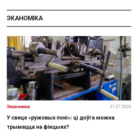
ЭКАНОМІКА
Эканоміка
31.07.2026
У свеце «ружовых поні»: ці доўга можна
трымацца на фікцыях?