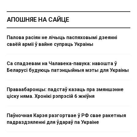
АПОШНЯЕ НА САЙЦЕ
Палова расіян не лічыць паспяховымі дзеянні
сваёй арміі ў вайне супраць Украіны
Са спадзевам на Чалавека-павука: навошта ў
Беларусі будуюць патэнцыйныя мэты для Украіны
Праваабаронцы: падстаў казаць пра змяншэнне
ціску няма. Хронікі рэпрэсій 6 жніўня
Паўночная Карэя разгортвае ў РФ свае ракетныя
падраздзяленні для ўдараў па Украіне