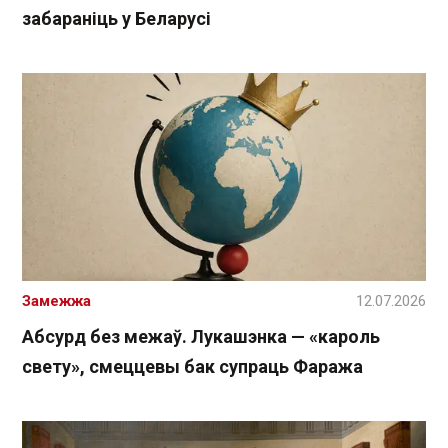
забараніць у Беларусі
Замежжа
12.07.2026
Абсурд без межаў. Лукашэнка — «кароль
свету», смеццевы бак супраць Фаража