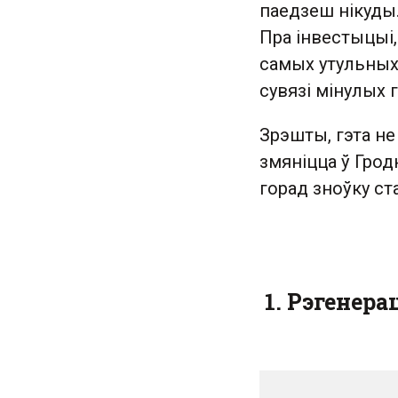
паедзеш нікуды.
Пра інвестыцыі,
самых утульных 
сувязі мінулых г
Зрэшты, гэта н
змяніцца ў Грод
горад зноўку с
1. Рэгенер