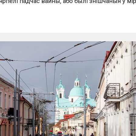
ярпелі падчас вайны, або былі знішчаныя ў мі