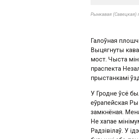
Рынкавая (Савецкая) п
Галоўная плошча
Выцягнуты кавал
мост. Чыста мі
праспекта Незал
прыстанкамі ўзд
У Гродне ўсё был
еўрапейская Рын
замкнёная. Мена
Не хапае мініму
Радзівілаў. У і