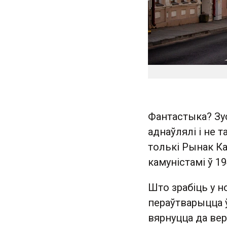
Фантастыка? Зус
аднаўлялі і не т
толькі Рынак Ка
камуністамі ў 19
Што зрабіць у 
пераўтварыцца ў
вярнуцца да вер