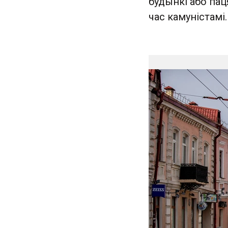
будынкі або пац
час камуністамі.