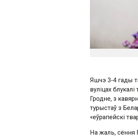
Яшчэ 3-4 гады т
вуліцах блукалі
Гродне, з кавярн
турыстаў з Белар
«еўрапейскі твар
На жаль, сёння 