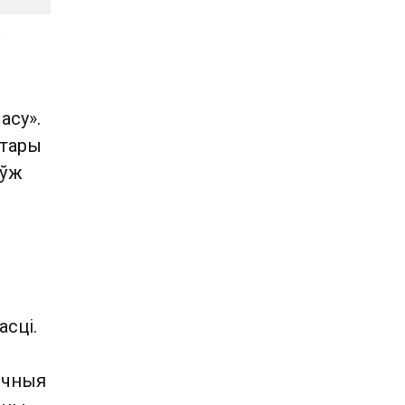
асу».
Стары
оўж
асці.
лічныя