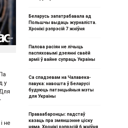
Беларусь запатрабавала ад
Польшчы выдаць журналіста.
Хронікі рэпрэсій 7 жніўня
Палова расіян не лічыць
паспяховымі дзеянні сваёй
арміі ў вайне супраць Украіны
Па
Са спадзевам на Чалавека-
д у
павука: навошта ў Беларусі
будуюць патэнцыйныя мэты
 Для
для Украіны
—
Праваабаронцы: падстаў
казаць пра змяншэнне ціску
і не
няма. Хронікі рэпрэсій 6 жніўня