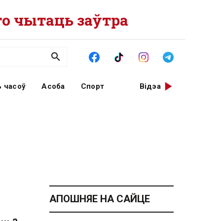
о чытаць заўтра
 часоў
Асоба
Спорт
Відэа
АПОШНЯЕ НА САЙЦЕ