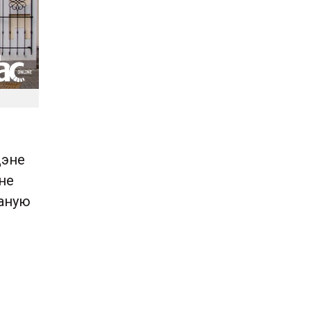
дэне
 не
раную