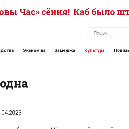
вы Час» сёння!
Каб было шт
адства
Эканоміка
Замежжа
Культура
Повязь
родна
.04.2023