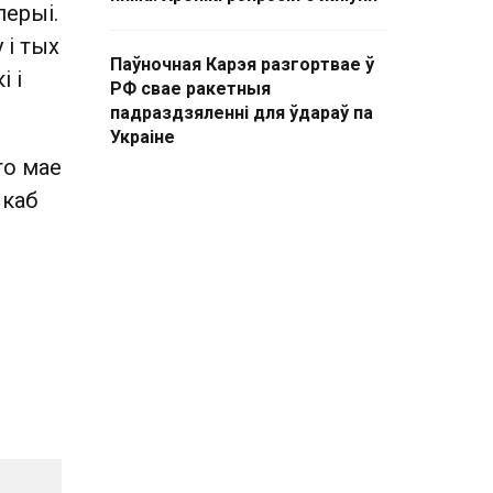
перыі.
 і тых
Паўночная Карэя разгортвае ў
 і
РФ свае ракетныя
падраздзяленні для ўдараў па
Украіне
то мае
 каб