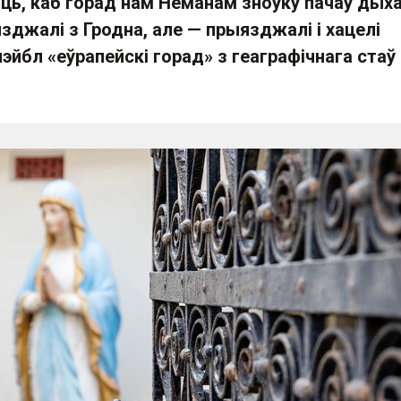
іць, каб горад нам Нёманам зноўку пачаў дых
язджалі з Гродна, але — прыязджалі і хацелі
эйбл «еўрапейскі горад» з геаграфічнага стаў