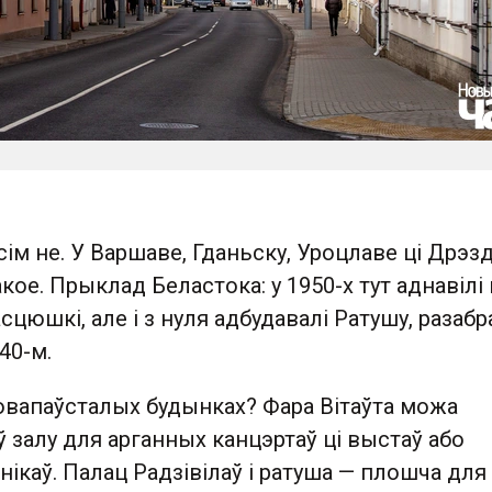
ім не. У Варшаве, Гданьску, Уроцлаве ці Дрэз
акое. Прыклад Беластока: у 1950-х тут аднавілі
сцюшкі, але і з нуля адбудавалі Ратушу, разаб
40-м.
новапаўсталых будынках? Фара Вітаўта можа
 залу для арганных канцэртаў ці выстаў або
нікаў. Палац Радзівілаў і ратуша — плошча для