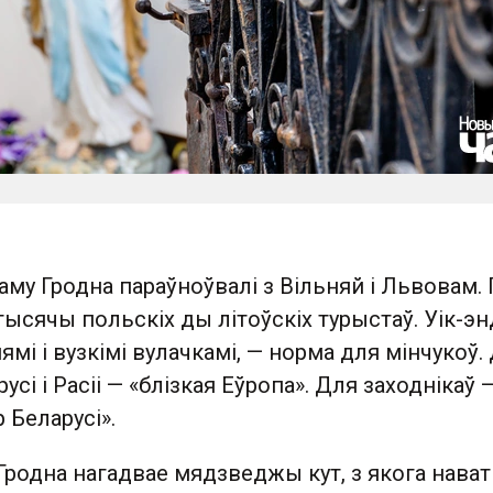
аму Гродна параўноўвалі з Вільняй і Львовам. 
 тысячы польскіх ды літоўскіх турыстаў. Уік-эн
ямі і вузкімі вулачкамі, — норма для мінчукоў.
усі і Расіі — «блізкая Еўропа». Для заходнікаў 
 Беларусі».
Гродна нагадвае мядзведжы кут, з якога нават 