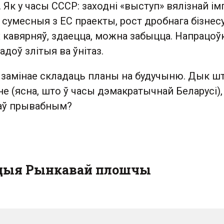
 Як у часы СССР: заходні «выступ» вялізнай ім
 сумесныя з ЕС праекты, рост дробнага бізнесу
кавярняў, здаецца, можна забыцца. Напрацоўкі
адоў злітыя ва ўнітаз.
е замінае складаць планы на будучыню. Дык ш
не (ясна, што ў часы дэмакратычнай Беларусі),
таў прывабным?
ацыя Рынкавай плошчы