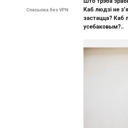
Што трэба зраб
Каб людзі не з’
Спасылка без VPN
застацца? Каб л
усебаковым?..