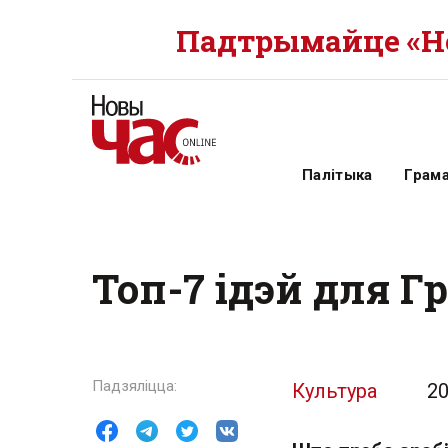
Падтрымайце «Но
Палітыка
Грам
Топ-7 ідэй для Г
Культура
20