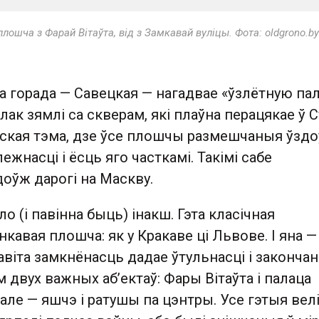
лошча з Фарай Вітаўта, від з Замкавай вуліцы. Фота: oldgrono.by
 горада — Савецкая — нагадвае «ўзлётную пал
ак зямлі са скверам, які плаўна перацякае ў 
нская тэма, дзе ўсе плошчы размешчаныя ўзд
ежнасці і ёсць яго часткамі. Такімі сабе
оўж дарогі на Маскву.
о (і павінна быць) інакш. Гэта класічная
кавая плошча: як у Кракаве ці Львове. І яна —
віта замкнёнасць дадае ўтульнасці і закончан
м двух важных аб’ектаў: Фары Вітаўта і палаца
дэале — яшчэ і ратушы па цэнтры. Усе гэтыя ве