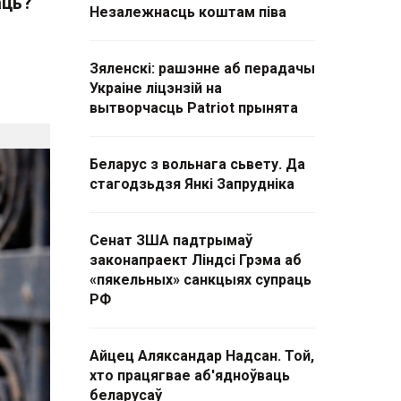
аць?
Незалежнасць коштам піва
Зяленскі: рашэнне аб перадачы
Украіне ліцэнзій на
вытворчасць Patriot прынята
Беларус з вольнага сьвету. Да
стагодзьдзя Янкі Запрудніка
Сенат ЗША падтрымаў
законапраект Ліндсі Грэма аб
«пякельных» санкцыях супраць
РФ
Айцец Аляксандар Надсан. Той,
хто працягвае аб'ядноўваць
беларусаў