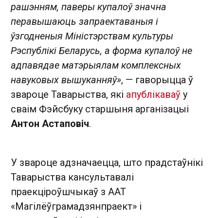
рашэнням, паверы купалоў значна
перавышаюць запраектаваныя і
ўзгодненыя Міністэрствам культуры
Рэспублікі Беларусь, а форма купалоў не
адпавядае матэрыялам комплексных
навуковых вышуканняў»
, — гаворыцца ў
звароце Таварыства, які
апублікаваў
у
сваім Фэйсбуку старшыня арганізацыі
Антон Астаповіч
.
У звароце адзначаецца, што прадстаўнікі
Таварыства кансультавалі
праекціроўшчыкаў з ААТ
«Магілёўграмадзянпраект» і