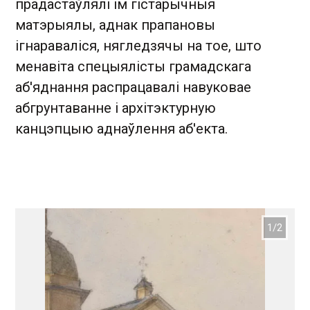
прадастаўлялі ім гістарычныя
матэрыялы, аднак прапановы
ігнараваліся, нягледзячы на тое, што
менавіта спецыялісты грамадскага
аб'яднання распрацавалі навуковае
абгрунтаванне і архітэктурную
канцэпцыю аднаўлення аб'екта.