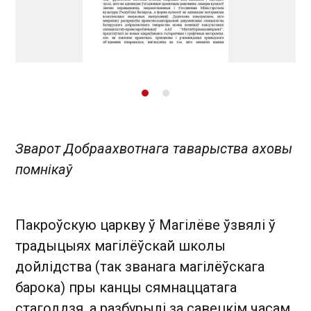
Зварот Добраахвотнага таварыства аховы
помнікаў
Пакроўскую царкву ў Магілёве ўзвялі ў
традыцыях магілёўскай школы
дойлідства (так званага магілёўскага
барока) пры канцы сямнаццатага
стагоддзя, а разбурылі за савецкім часам