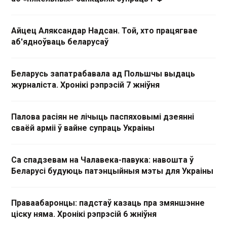
Айцец Аляксандар Надсан. Той, хто працягвае
аб'ядноўваць беларусаў
Беларусь запатрабавала ад Польшчы выдаць
журналіста. Хронікі рэпрэсій 7 жніўня
Палова расіян не лічыць паспяховымі дзеянні
сваёй арміі ў вайне супраць Украіны
Са спадзевам на Чалавека-павука: навошта ў
Беларусі будуюць патэнцыйныя мэты для Украіны
Праваабаронцы: падстаў казаць пра змяншэнне
ціску няма. Хронікі рэпрэсій 6 жніўня