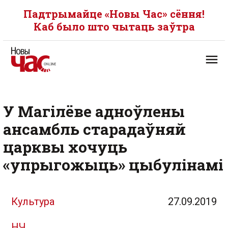
Падтрымайце «Новы Час» сёння!
Каб было што чытаць заўтра
У Магілёве адноўлены
ансамбль старадаўняй
царквы хочуць
«упрыгожыць» цыбулінамі
Культура
27.09.2019
НЧ