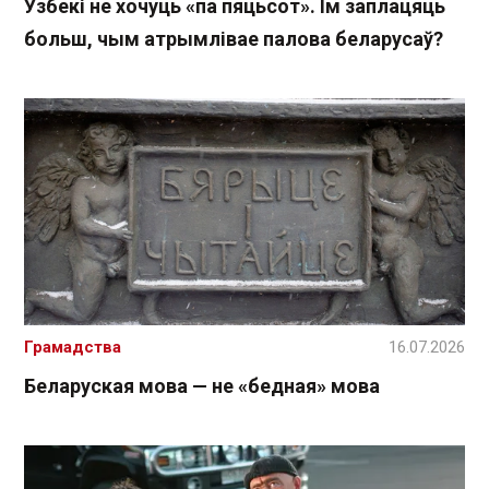
Узбекі не хочуць «па пяцьсот». Ім заплацяць
больш, чым атрымлівае палова беларусаў?
Грамадства
16.07.2026
Беларуская мова — не «бедная» мова