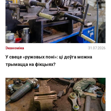
Эканоміка
31.07.2026
У свеце «ружовых поні»: ці доўга можна
трымацца на фікцыях?