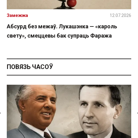
Замежжа
12.07.2026
Абсурд без межаў. Лукашэнка — «кароль
свету», смеццевы бак супраць Фаража
ПОВЯЗЬ ЧАСОЎ
Спасылка без VPN