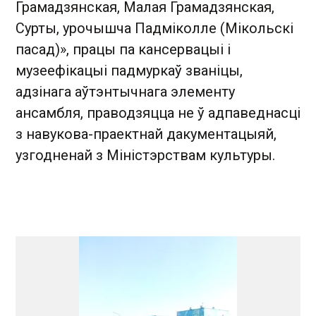
Грамадзянская, Малая Грамадзянская,
Сурты, урочышча Падміколле (Мікольскі
пасад)», працы па кансервацыі і
музеефікацыі падмуркаў званіцы,
адзінага аўтэнтычнага элементу
ансамбля, праводзяцца не ў адпаведнасці
з навукова-праектнай дакументацыяй,
узгодненай з Міністэрствам культуры.