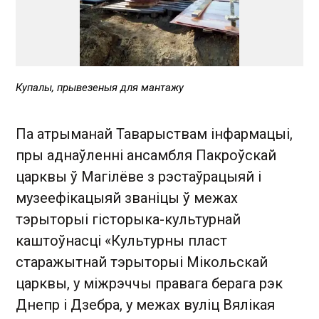
Купалы, прывезеныя для мантажу
Па атрыманай Таварыствам інфармацыі,
пры аднаўленні ансамбля Пакроўскай
царквы ў Магілёве з рэстаўрацыяй і
музеефікацыяй званіцы ў межах
тэрыторыі гісторыка-культурнай
каштоўнасці «Культурны пласт
старажытнай тэрыторыі Мікольскай
царквы, у міжрэччы правага берага рэк
Днепр і Дзебра, у межах вуліц Вялікая