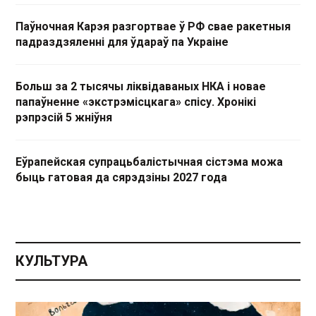
Паўночная Карэя разгортвае ў РФ свае ракетныя
падраздзяленні для ўдараў па Украіне
Больш за 2 тысячы ліквідаваных НКА і новае
папаўненне «экстрэмісцкага» спісу. Хронікі
рэпрэсій 5 жніўня
Еўрапейская супрацьбалістычная сістэма можа
быць гатовая да сярэдзіны 2027 года
КУЛЬТУРА