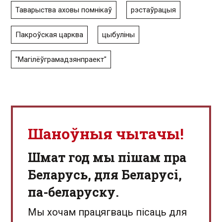
Таварыства аховы помнікаў
рэстаўрацыя
Пакроўская царква
цыбуліны
"Магілёўграмадзянпраект"
Шаноўныя чытачы!
Шмат год мы пішам пра
Беларусь, для Беларусі,
па-беларуску.
Мы хочам працягваць пісаць для