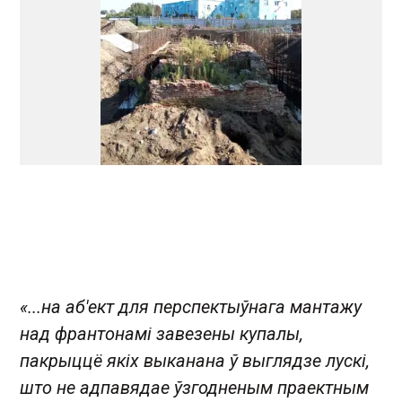
« ...на аб'ект для перспектыўнага мантажу
над франтонамі завезены купалы,
пакрыццё якіх выканана ў выглядзе лускі,
што не адпавядае ўзгодненым праектным