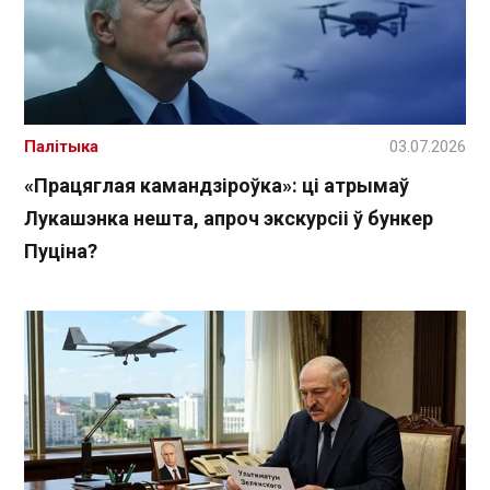
Палітыка
03.07.2026
«Працяглая камандзіроўка»: ці атрымаў
Лукашэнка нешта, апроч экскурсіі ў бункер
Пуціна?