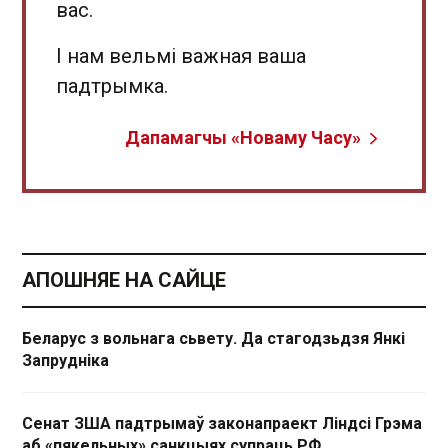
вас.
І нам вельмі важная ваша
падтрымка.
Дапамагчы «Новаму Часу»
АПОШНЯЕ НА САЙЦЕ
Беларус з вольнага сьвету. Да стагодзьдзя Янкі
Запрудніка
Сенат ЗША падтрымаў законапраект Ліндсі Грэма
аб «пякельных» санкцыях супраць РФ