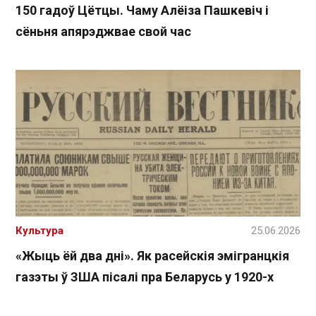
150 гадоў Цётцы. Чаму Алёіза Пашкевіч і
сёньня апярэджвае свой час
Культура
25.06.2026
«Жыць ёй два дні». Як расейскія эмігранцкія
газэты ў ЗША пісалі пра Беларусь у 1920-х