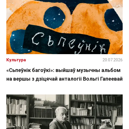
Культура
20.07.2026
«Сьпеўнік багоўкі»: выйшаў музычны альбом
на вершы з дзіцячай анталогіі Вольгі Гапеевай