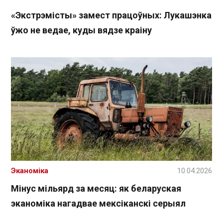
«Экстрэмісты» замест працоўных: Лукашэнка
ўжо не ведае, куды вядзе краіну
Эканоміка
10.04.2026
Мінус мільярд за месяц: як беларуская
эканоміка нагадвае мексіканскі серыял