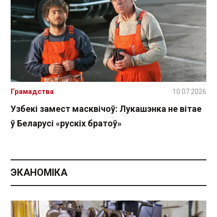
Грамадства
10.07.2026
Узбекі замест масквічоў: Лукашэнка не вітае
ў Беларусі «рускіх братоў»
ЭКАНОМІКА