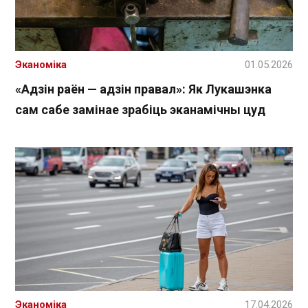
Эканоміка
01.05.2026
«Адзін раён — адзін правал»: Як Лукашэнка
сам сабе замінае зрабіць эканамічны цуд
Эканоміка
17.04.2026