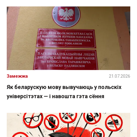
Замежжа
21.07.2026
Як беларускую мову вывучаюць у польскіх
універсітэтах — і навошта гэта сёння