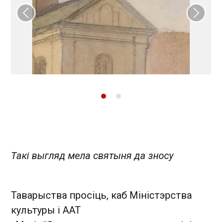
Папярэдні слайд
Наст
Такі выгляд мела святыня да зносу
Таварыства просіць, каб Міністэрства
культуры і ААТ