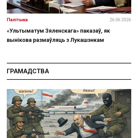
Палітыка
26.06.2026
«Ультыматум Зяленскага» паказаў, як
вынікова размаўляць з Лукашэнкам
ГРАМАДСТВА