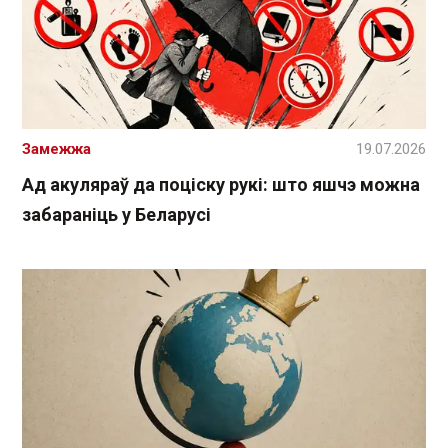
Замежжа
19.07.2026
Ад акуляраў да поціску рукі: што яшчэ можна
забараніць у Беларусі