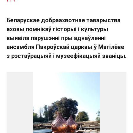
Беларускае добраахвотнае таварыства
аховы помнікаў гісторыі і культуры
выявіла парушэнні пры аднаўленні
ансамбля Пакроўскай царквы ў Магілёве
з рэстаўрацыяй і музеефікацыяй званіцы.