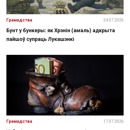
Грамадства
24.07.2026
Бунт у бункеры: як Хрэнін (амаль) адкрыта
пайшоў супраць Лукашэнкі
Грамадства
17.07.2026