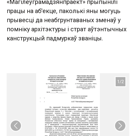
«Магілёўграмадзянпраект» прыпынілі
працы на аб'екце, паколькі яны могуць
прывесці да неабгрунтаваных зменаў у
помніку архітэктуры і страт аўтэнтычных
канструкцый падмуркаў званіцы.
Папярэдні слайд
Наст