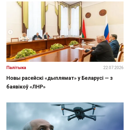
Палітыка
22.07.2026
Новы расейскі «дыплямат» у Беларусі — з
баявікоў «ЛНР»