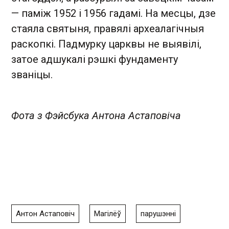
— паміж 1952 і 1956 гадамі. На месцы, дзе
стаяла святыня, правялі археалагічныя
раскопкі. Падмурку царквы не выявілі,
затое адшукалі рэшкі фундаменту
званіцы.
Фота з Фэйсбука Антона Астаповіча
Антон Астаповіч
Магілёў
парушэнні