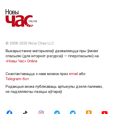
© 2008-2026 Novy Chas LLC
Выкарыстанне матэрыялаў дазваляецца пры ўмове
спасылкі (для інтэрнэт-рэсурсаў — гiперспасылкi) на
«Новы Час» Online
Скантактавацца з намі можна праз
email
або
Telegram-бот
Рэдакцыя можа публікаваць артыкулы дзеля палемікі,
не падзяляючы пазіцыі аўтараў