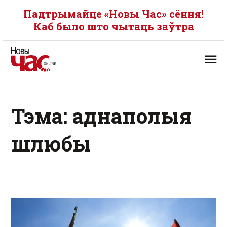
Падтрымайце «Новы Час» сёння!
Каб было што чытаць заўтра
Тэма: аднаполыя
шлюбы