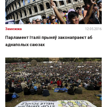
Замежжа
12.05.2016
Парламент Італіі прыняў законапраект аб
аднаполых саюзах