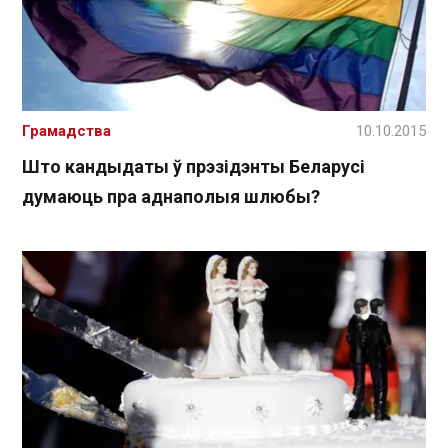
Грамадства
10.10.2015
Што кандыдаты ў прэзідэнты Беларусі
думаюць пра аднаполыя шлюбы?