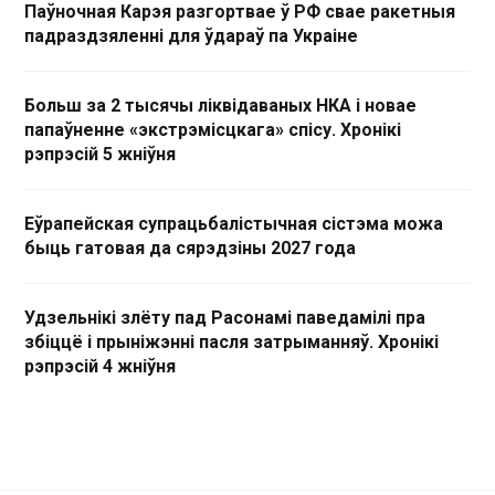
Паўночная Карэя разгортвае ў РФ свае ракетныя
падраздзяленні для ўдараў па Украіне
Больш за 2 тысячы ліквідаваных НКА і новае
папаўненне «экстрэмісцкага» спісу. Хронікі
рэпрэсій 5 жніўня
Еўрапейская супрацьбалістычная сістэма можа
быць гатовая да сярэдзіны 2027 года
Удзельнікі злёту пад Расонамі паведамілі пра
збіццё і прыніжэнні пасля затрыманняў. Хронікі
рэпрэсій 4 жніўня