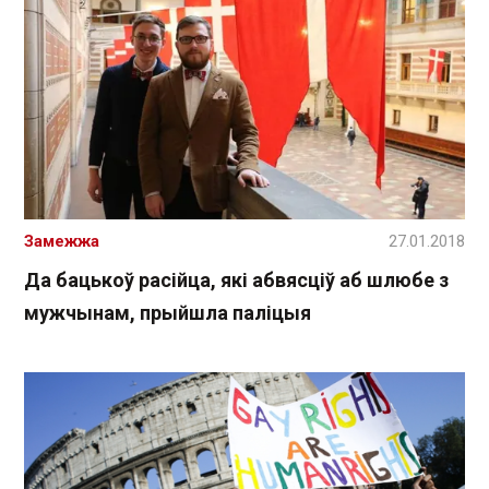
Замежжа
27.01.2018
Да бацькоў расійца, які абвясціў аб шлюбе з
мужчынам, прыйшла паліцыя