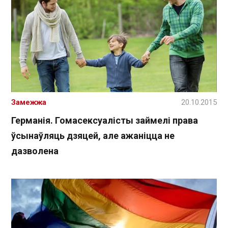
Замежжа
20.10.2015
Германія. Гомасексуалісты займелі права
ўсынаўляць дзяцей, але ажаніцца не
дазволена