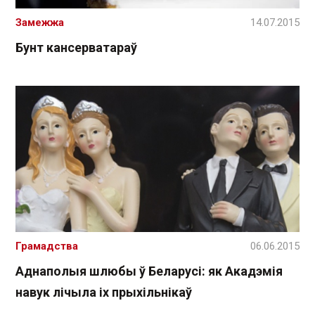
Замежжа
14.07.2015
Бунт кансерватараў
Грамадства
06.06.2015
Аднаполыя шлюбы ў Беларусі: як Акадэмія
навук лічыла іх прыхільнікаў