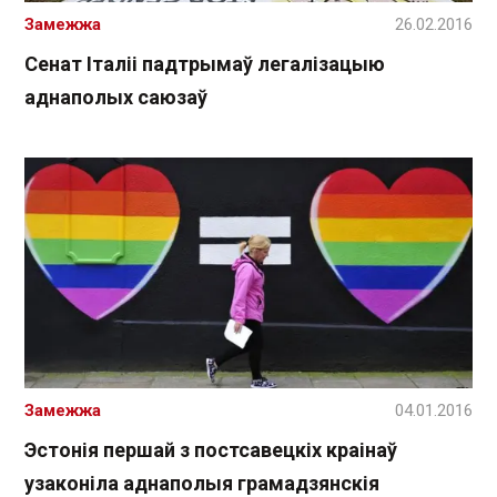
Замежжа
26.02.2016
Сенат Італіі падтрымаў легалізацыю
аднаполых саюзаў
Замежжа
04.01.2016
Эстонія першай з постсавецкіх краінаў
узаконіла аднаполыя грамадзянскія