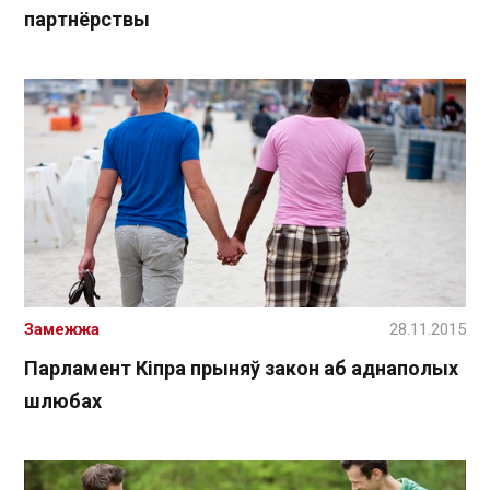
партнёрствы
Замежжа
28.11.2015
Парламент Кіпра прыняў закон аб аднаполых
шлюбах