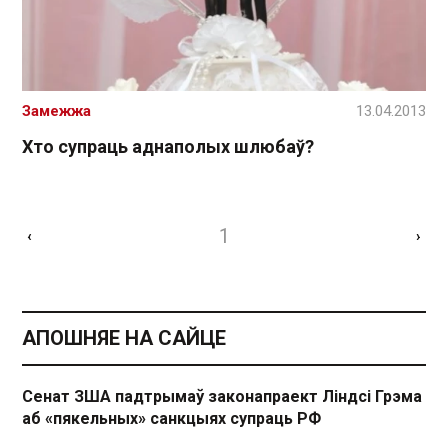
Замежжа
13.04.2013
Хто супраць аднаполых шлюбаў?
1
‹
›
АПОШНЯЕ НА САЙЦЕ
Сенат ЗША падтрымаў законапраект Ліндсі Грэма
аб «пякельных» санкцыях супраць РФ