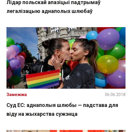
Лідар польскай апазіцыі падтрымаў
легалізацыю аднаполых шлюбаў
Замежжа
06.06.2018
Суд ЕС: аднаполыя шлюбы — падстава для
віду на жыхарства сужэнца