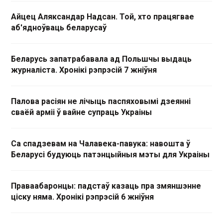
Айцец Аляксандар Надсан. Той, хто працягвае
аб'ядноўваць беларусаў
Беларусь запатрабавала ад Польшчы выдаць
журналіста. Хронікі рэпрэсій 7 жніўня
Палова расіян не лічыць паспяховымі дзеянні
сваёй арміі ў вайне супраць Украіны
Са спадзевам на Чалавека-павука: навошта ў
Беларусі будуюць патэнцыйныя мэты для Украіны
Праваабаронцы: падстаў казаць пра змяншэнне
ціску няма. Хронікі рэпрэсій 6 жніўня