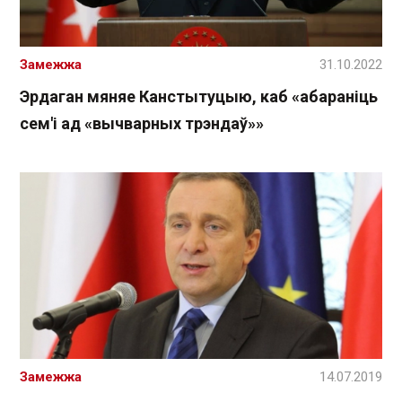
Замежжа
31.10.2022
Эрдаган мяняе Канстытуцыю, каб «абараніць
сем'і ад «вычварных трэндаў»»
Замежжа
14.07.2019