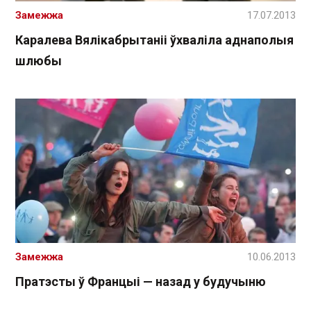
Замежжа
17.07.2013
Каралева Вялікабрытаніі ўхваліла аднаполыя
шлюбы
Замежжа
10.06.2013
Пратэсты ў Францыі — назад у будучыню