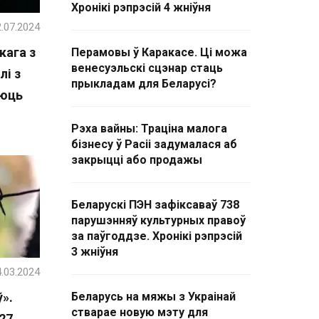
Хронікі рэпрэсій 4 жніўня
.07.2024
кага з
Перамовы ў Каракасе. Ці можа
венесуэльскі сцэнар стаць
лі з
прыкладам для Беларусі?
аюць
Рэха вайны: Траціна малога
бізнесу ў Расіі задумалася аб
закрыцці або продажы
Беларускі ПЭН зафіксаваў 738
парушэнняў культурных правоў
за паўгоддзе. Хронікі рэпрэсій
3 жніўня
.03.2024
ў».
Беларусь на мяжы з Украінай
стварае новую мэту для
 27