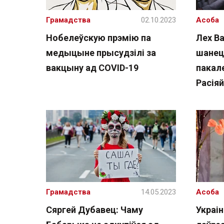
Грамадства
02.10.2023
Асоба
Нобелеўскую прэмію па
Лех Ва
медыцыне прысудзілі за
шанец
вакцыну ад COVID-19
пакал
Расіяй
Грамадства
14.05.2023
Асоба
Сяргей Дубавец: Чаму
Украі