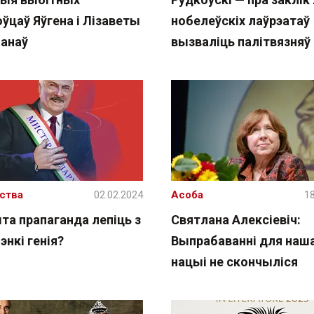
ўцаў Яўгена і Лізаветы
нобелеўскіх лаўрэатаў
анаў
вызваліць палітвязняў
ства
02.02.2024
Асоба
18
та прапаганда лепіць з
Святлана Алексіевіч:
нкі генія?
Выпрабаванні для наш
нацыі не скончыліся