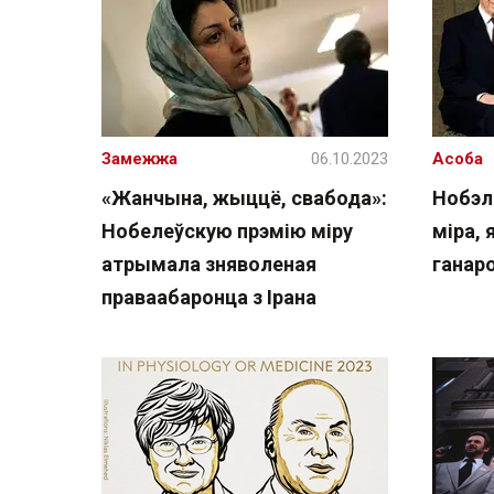
Замежжа
06.10.2023
Асоба
«Жанчына, жыццё, свабода»:
Нобэл
Нобелеўскую прэмію міру
міра, 
атрымала зняволеная
ганар
праваабаронца з Ірана