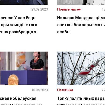
29.09.2023
Повязь часоў
18
ленса: У нас ёсць
Нэльсан Мандэла: цёмн
 пры жыцці гэтага
светлы бок харызмат
ення разабрацца з
асобы
10.04.2023
Палітыка
27
нская нобелеўская
Топ-3 палітычных падз