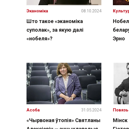
Эканоміка
08.10.2024
Культу
Што такое «эканоміка
Нобел
суполак», за якую далі
белару
«нобеля»?
Эрно
Асоба
31.05.2024
Повязь
«Чырвоная ўтопія» Святланы
Мінск
Алексіевіч — энцыклапедыя
Гісто