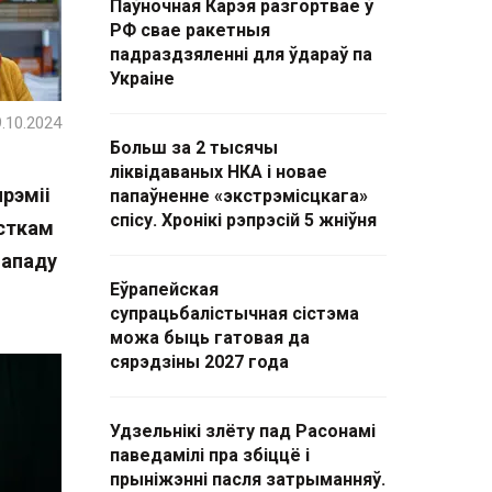
Паўночная Карэя разгортвае ў
РФ свае ракетныя
падраздзяленні для ўдараў па
Украіне
.10.2024
Больш за 2 тысячы
ліквідаваных НКА і новае
рэміі
папаўненне «экстрэмісцкага»
спісу. Хронікі рэпрэсій 5 жніўня
істкам
нападу
Еўрапейская
супрацьбалістычная сістэма
можа быць гатовая да
сярэдзіны 2027 года
Удзельнікі злёту пад Расонамі
паведамілі пра збіццё і
прыніжэнні пасля затрыманняў.