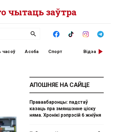
о чытаць заўтра
 часоў
Асоба
Спорт
Відэа
АПОШНЯЕ НА САЙЦЕ
Праваабаронцы: падстаў
казаць пра змяншэнне ціску
няма. Хронікі рэпрэсій 6 жніўня