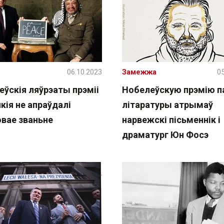
06.10.2023
Замежжа
05
еўскія ляўрэаты прэміі
Нобелеўскую прэмію п
якія не апраўдалі
літаратуры атрымаў
овае званьне
нарвежскі пісьменнік і
драматург Юн Фосэ