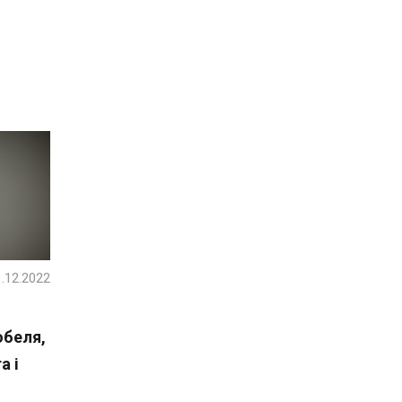
.12.2022
обеля,
а і