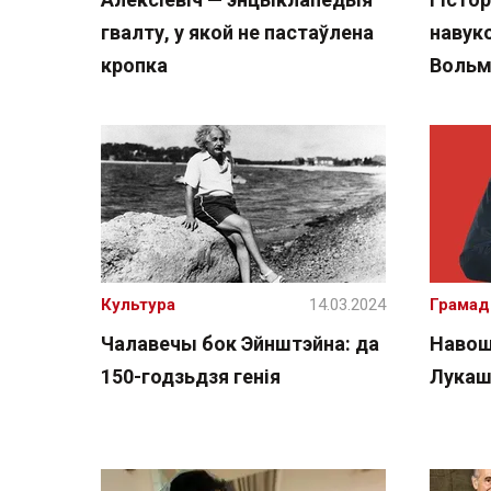
гвалту, у якой не пастаўлена
навуко
кропка
Вольм
Культура
14.03.2024
Грамад
Чалавечы бок Эйнштэйна: да
Навош
150-годзьдзя генія
Лукашэ