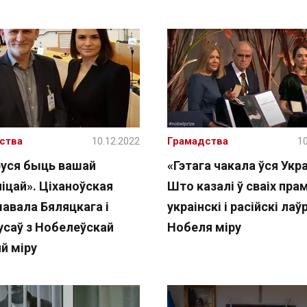
ства
10.12.2022
Грамадства
10
руся быць вашай
«Гэтага чакала ўся Укра
іцай». Ціханоўская
Што казалі ў сваіх пра
шавала Бяляцкага і
украінскі і расійскі ла
усаў з Нобелеўскай
Нобеля міру
й міру