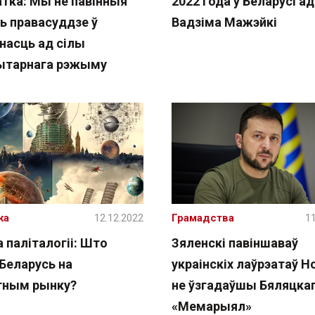
атка: Мы не павінныя
2022 года ў Беларусі ад
ь правасуддзе ў
Вадзіма Мажэйкі
насць ад сілы
ытарнага рэжыму
жа
12.12.2022
Грамадства
11
 паліталогіі: Што
Зяленскі павіншаваў
 Беларусь на
украінскіх лаўрэатаў Н
тным рынку?
не ўзгадаўшы Бяляцкаг
«Мемарыял»