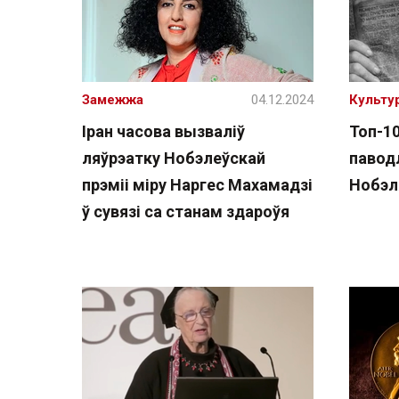
Замежжа
04.12.2024
Культу
Іран часова вызваліў
Топ-1
ляўрэатку Нобэлеўскай
павод
прэміі міру Наргес Махамадзі
Нобэл
ў сувязі са станам здароўя