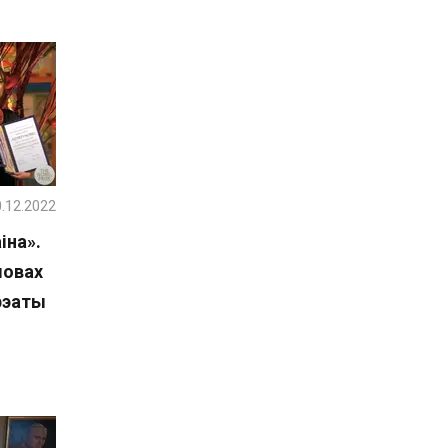
.12.2022
іна».
мовах
ўрэаты