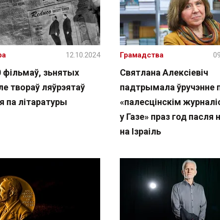
ра
12.10.2024
Грамадства
09
0 фільмаў, зьнятых
Святлана Алексіевіч
ле твораў ляўрэятаў
падтрымала ўручэнне п
я па літаратуры
«палесцінскім журнал
у Газе» праз год пасля 
на Ізраіль