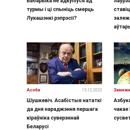
Бабарыка не адкупіўся ад
лаўрэ
турмы і ці спыніць смерць
ставіц
Лукашэнкі рэпрэсіі?
залеж
аўтар
Асоба
15.12.2022
Замеж
Шушкевіч. Асабістыя нататкі
Азбука
да дня нараджэння першага
чакае
кіраўніка суверэннай
сусве
Беларусі