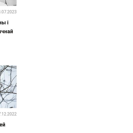
.07.2023
ы і
ычнай
.12.2022
ей