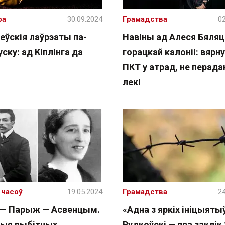
ра
30.09.2024
Грамадства
02
еўскія лаўрэаты па-
Навіны ад Алеся Бяляц
ску: ад Кіплінга да
горацкай калоніі: вярну
ПКТ у атрад, не перад
лекі
 часоў
19.05.2024
Грамадства
24
 — Парыж — Асвенцым.
«Адна з яркіх ініцыяты
рыя выбітных
Рудкоўскі — пра заклік