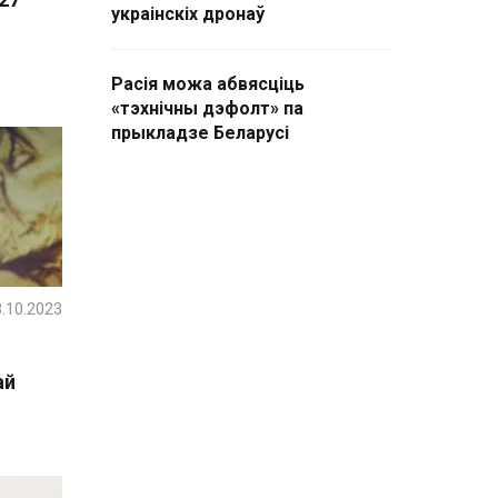
украінскіх дронаў
Расія можа абвясціць
«тэхнічны дэфолт» па
прыкладзе Беларусі
.10.2023
ай