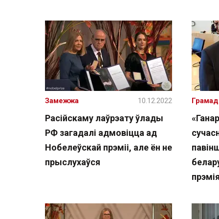
Замежжа
10.12.2022
Грамад
Расійскаму лаўрэату ўлады
«Гана
РФ загадалі адмовіцца ад
сучасн
Нобелеўскай прэміі, але ён не
павін
прыслухаўся
белар
прэмія