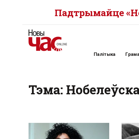
Падтрымайце «Но
Палітыка
Грам
Тэма: Нобелеўск