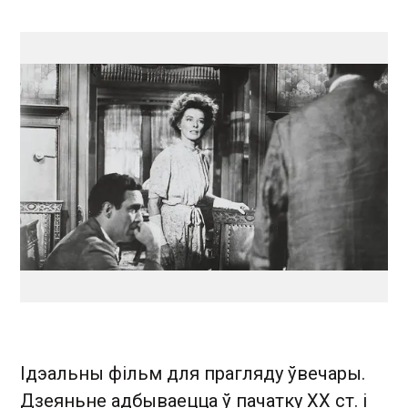
Ідэальны фільм для прагляду ўвечары.
Дзеяньне адбываецца ў пачатку ХХ ст. і