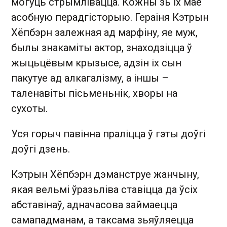
могуць стрымлівацца. Кожны зь іх мае
асобную перадгісторыю. Гераіня Кэтрын
Хёпбэрн залежная ад марфіну, яе муж,
былы знакаміты актор, знаходзіцца ў
жыцьцёвым крызысе, адзін іх сын
пакутуе ад алкагалізму, а іншы –
таленавіты пісьменьнік, хворы на
сухоты.
Уся горыч павінна праліцца ў гэты доўгі
доўгі дзень.
Кэтрын Хёпбэрн дэманструе жанчыну,
якая вельмі ўразьліва ставіцца да ўсіх
абставінаў, адначасова займаецца
самападманам, а таксама зьяўляецца