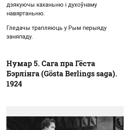
дзякуючы каханьню і духоўнаму
навяртаньню.
Гледачы трапляюць у Рым перыяду
заняпаду.
Нумар 5. Сага пра Гёста
Бэрлінга (Gösta Berlings saga).
1924