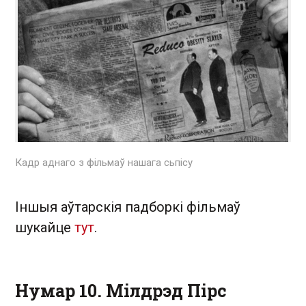
Кадр аднаго з фільмаў нашага сьпісу
Іншыя аўтарскія падборкі фільмаў
шукайце
тут
.
Нумар 10. Мілдрэд Пірс