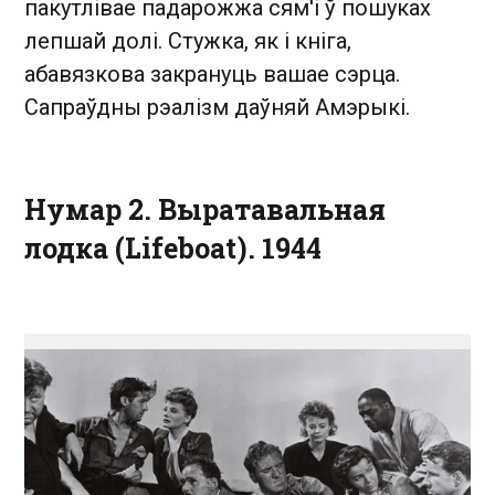
пакутлівае падарожжа сям'і ў пошуках
лепшай долі. Стужка, як і кніга,
абавязкова закрануць вашае сэрца.
Сапраўдны рэалізм даўняй Амэрыкі.
Нумар 2. Выратавальная
лодка (Lifeboat). 1944