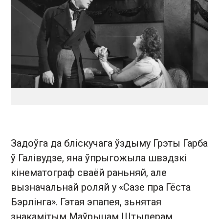
Задоўга да бліскучага ўздыму Грэты Гарба
ў Галівудзе, яна ўпрыгожыла швэдзкі
кінематограф сваёй раньняй, але
вызначальнай роляй у «Сазе пра Гёста
Бэрлінга». Гэтая эпапея, зьнятая
знакамітым Маўрыцам Штылерам,