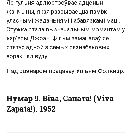
Яе гульня адлюстроўвае адценьні
жанчыны, якая разрываецца паміж
уласнымі жаданьнямі і абавязкамі маці.
Стужка стала вызначальным момантам у
кар'еры Джоан. Фільм замацаваў яе
статус адной з самых разнабаковых
зорак Галівуду.
Над сцэнаром працаваў Уільям Фолкнэр.
Нумар 9. Віва, Сапата! (Viva
Zapata!). 1952