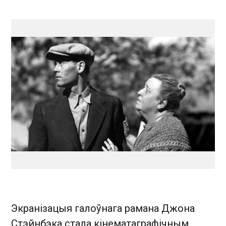
Экранізацыя галоўнага рамана Джона
Стэйнбэка стала кінематаграфічным