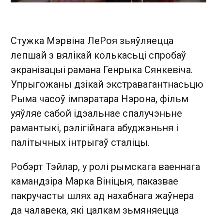
Стужка Мэрвіна ЛеРоя зьяўляецца
лепшай з вялікай колькасьці спробаў
экранізацыі рамана Генрыка Сянкевіча.
Упрыгожаны дзікай экстравагантнасьцю
Рыма часоў імпэратара Нэрона, фільм
уяўляе сабой ідэальнае спалучэньне
рамантыкі, рэлігійнага абуджэньня і
палітычных інтрыгаў сталіцы.
Робэрт Тэйлар, у ролі рымскага ваеннага
камандзіра Марка Вініцыя, паказвае
пакручасты шлях ад нахабнага жаўнера
да чалавека, які цалкам зьмяняецца