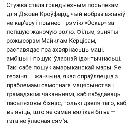
Стужка стала грандыёзным посьпехам
для Джоан Кроўфард, чый вобраз ажывіў
яе кар'еру і прынес прэмію
«
Оскар
»
за
лепшую жаночую ролю. Фільм, зьняты
рэжысэрам Майклам Кёрцісам,
распавядае пра ахвярнасьць маці,
амбіцыі і пошукі ўласнай ідэнтычнасьці.
Такі сабе пошук амэрыканскай мары. Яе
гераіня
—
жанчына, якая спраўляецца з
праблемамі самотнага мацярынства і
грамадзкімі чаканьнямі, каб пабудаваць
пасьпяховы бізнэс, толькі дзеля таго, каб
выявіць, што яе самая вялікая бітва
—
гэта яе ўласная сям'я.