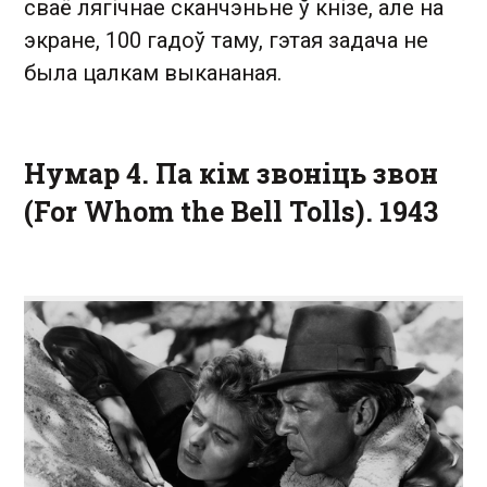
сваё лягічнае сканчэньне ў кнізе, але на
экране, 100 гадоў таму, гэтая задача не
была цалкам выкананая.
Нумар 4. Па кім звоніць звон
(For Whom the Bell Tolls). 1943