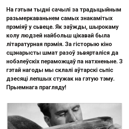
На гэтым тыдні сачылі за традыцыйным
разьмеркаваньнем самых знакамітых
прэміяў у сьвеце. Як заўжды, шырокаму
колу людзей найбольш цікавай была
літаратурная прэмія. За гісторыю кіно
сцэнарысты шмат разоў зьвярталіся да
нобэлеўскіх пераможцаў па натхненьне. З
гэтай нагоды мы склалі аўтарскі сьпіс
дзесяці лепшых стужак на гэтую тэму.
Прыемнага прагляду!