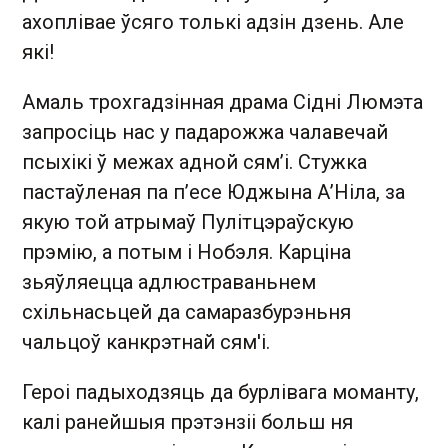
ахоплівае ўсяго толькі адзін дзень. Але
які!
Амаль трохгадзінная драма Сідні Люмэта
запросіць нас у падарожжа чалавечай
псыхікі ў межах адной сям’і. Стужка
пастаўленая па п’есе Юджына А’Ніла, за
якую той атрымаў Пулітцэраўскую
прэмію, а потым і Нобэля. Карціна
зьяўляецца адлюстраваньнем
схільнасьцей да самаразбурэньня
чальцоў канкрэтнай сям'і.
Героі падыходзяць да бурлівага моманту,
калі ранейшыя прэтэнзіі больш ня