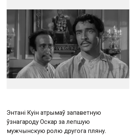
Энтані Куін атрымаў запаветную
ўзнагароду Оскар за лепшую
мужчынскую ролю другога пляну.