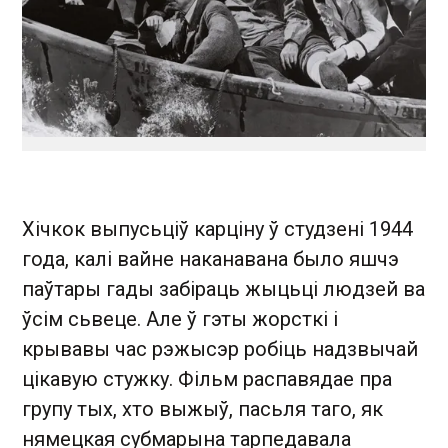
Хічкок выпусьціў карціну ў студзені 1944
года, калі вайне наканавана было яшчэ
паўтары гады забіраць жыцьці людзей ва
ўсім сьвеце. Але ў гэты жорсткі і
крывавы час рэжысэр робіць надзвычай
цікавую стужку. Фільм распавядае пра
групу тых, хто выжыў, пасьля таго, як
нямецкая субмарына тарпедавала