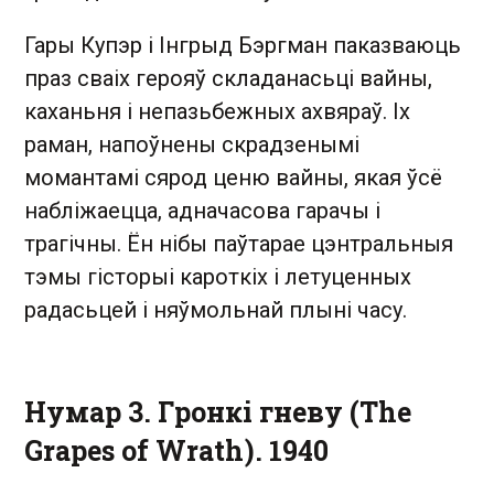
Гары Купэр і Інгрыд Бэргман паказваюць
праз сваіх герояў складанасьці вайны,
каханьня і непазьбежных ахвяраў. Іх
раман, напоўнены скрадзенымі
момантамі сярод ценю вайны, якая ўсё
набліжаецца, адначасова гарачы і
трагічны. Ён нібы паўтарае цэнтральныя
тэмы гісторыі кароткіх і летуценных
радасьцей і няўмольнай плыні часу.
Нумар 3. Гронкі гневу (The
Grapes of Wrath). 1940