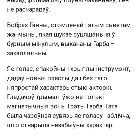
не расчараваў.
Вобраз Ганны, стомленай гэтым сьветам
жанчыны, якая шукае суцяшэньня ў
бурным мінулым, выкананы Гарба –
захапляльны.
Яе голас, спакойны і хрыплы інструмэнт,
дадаў новыя пласты да і без таго
няпростай характарыстыкі акторкі.
Гледачоў трымалі ўжо не толькі
магнетычныя вочы Грэты Гарба. Гэта
была чароўная сувязь яе голасу і аблічча,
што стварыла незабыўны характар.