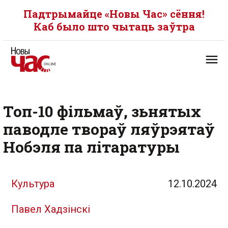
Падтрымайце «Новы Час» сёння!
Каб было што чытаць заўтра
Топ-10 фільмаў, зьнятых
паводле твораў ляўрэятаў
Нобэля па літаратуры
Культура
12.10.2024
Павел Хадзінскі