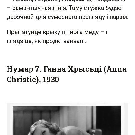
– рамантычная лінія. Таму стужка будзе
дарэчнай для сумеснага прагляду і парам.
Прыгатуйце крыху пітнога мёду – і
глядзіце, як продкі ваявалі.
Нумар 7. Ганна Хрысьці (Anna
Christie). 1930