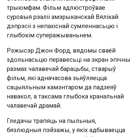
трыюмфам. Фільм адлюстроўвае
суровыя рэаліі амэрыканскай Вялікай
дэпрэсіі з непахіснай сумленнасьцю і
глыбокім суперажываньнем.
Рэжысэр Джон Форд, вядомы сваёй
здольнасьцю перавесьці на экран эпічны
размах чалавечай барацьбы, стварыў
фільм, які адначасова зьяўляецца
сацыяльным камэнтаром да падзеяў
навакол, а таксама глыбока кранальнай
чалавечай драмай.
Гледачы трапяць на пыльныя,
бязлюдныя пэйзажы, у якіх адбываецца