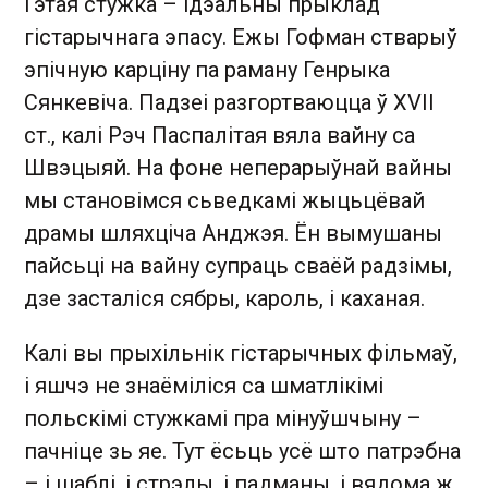
Гэтая стужка – ідэальны прыклад
гістарычнага эпасу. Ежы Гофман стварыў
эпічную карціну па раману Генрыка
Сянкевіча. Падзеі разгортваюцца ў XVII
ст., калі Рэч Паспалітая вяла вайну са
Швэцыяй. На фоне неперарыўнай вайны
мы становімся сьведкамі жыцьцёвай
драмы шляхціча Анджэя. Ён вымушаны
пайсьці на вайну супраць сваёй радзімы,
дзе засталіся сябры, кароль, і каханая.
Калі вы прыхільнік гістарычных фільмаў,
і яшчэ не знаёміліся са шматлікімі
польскімі стужкамі пра мінуўшчыну –
пачніце зь яе. Тут ёсьць усё што патрэбна
– і шаблі, і стрэлы, і падманы, і вядома ж