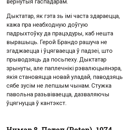
вернутыя гаспадарам.
Дыктатар, як гэта зь імі часта здараецца,
кажа пра неабходную доўгую
падрыхтоўку да працэдуры, каб нешта
вырашыць. Герой Брандо рашуча не
згаджаецца і ўцягваецца ў падзеі, што
прыводзяць да посьпеху. Дыктатар
зрынуты, але паплечнікі рэвалюцыянэра,
якія становяцца новай уладай, паводзяць
сябе зусім не лепшым чынам. Стужка
павольна разьвіваецца, дазваляючы
ўцягнуцца ў кантэкст.
Нумар 8. Патоп (Potop). 1974