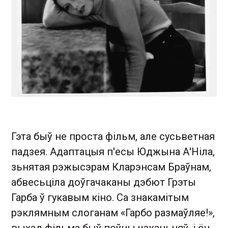
Гэта быў не проста фільм, але сусьветная
падзея. Адаптацыя п'есы Юджына А'Ніла,
зьнятая рэжысэрам Кларэнсам Браўнам,
абвесьціла доўгачаканы дэбют Грэты
Гарба ў гукавым кіно. Са знакамітым
рэклямным слоганам
«
Гарбо размаўляе!
»
,
выхад фільма быў поўны чаканьняў, і ён