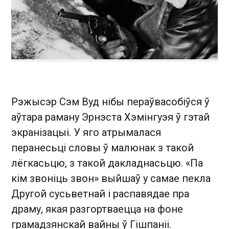
Рэжысэр Сэм Вуд нібы пераўвасобіўся ў
аўтара раману Эрнэста Хэмінгуэя ў гэтай
экранізацыі. У яго атрымалася
перанесьці словы ў малюнак з такой
лёгкасьцю, з такой дакладнасьцю.
«
Па
кім звоніць звон
»
выйшаў у самае пекла
Другой сусьветнай і распавядае пра
драму, якая разгортваецца на фоне
грамадзянскай вайны ў Гішпаніі.