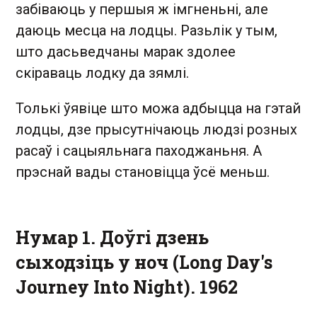
забіваюць у першыя ж імгненьні, але
даюць месца на лодцы. Разьлік у тым,
што дасьведчаны марак здолее
скіраваць лодку да зямлі.
Толькі ўявіце што можа адбыцца на гэтай
лодцы, дзе прысутнічаюць людзі розных
расаў і сацыяльнага паходжаньня. А
прэснай вады становіцца ўсё меньш.
Нумар 1. Доўгі дзень
сыходзіць у ноч (Long Day's
Journey Into Night). 1962