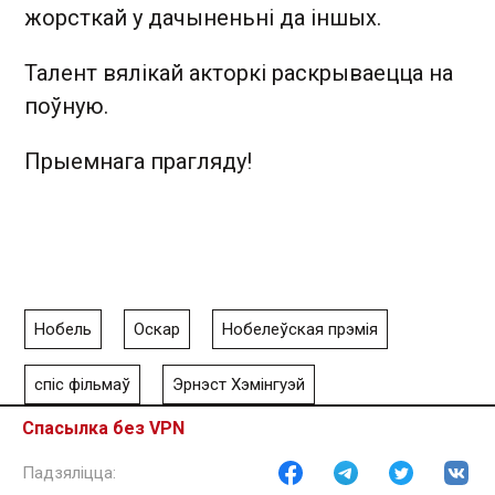
жорсткай у дачыненьні да іншых.
Талент вялікай акторкі раскрываецца на
поўную.
Прыемнага прагляду!
Нобель
Оскар
Нобелеўская прэмія
спіс фільмаў
Эрнэст Хэмінгуэй
Спасылка без VPN
Юджын О'Ніл