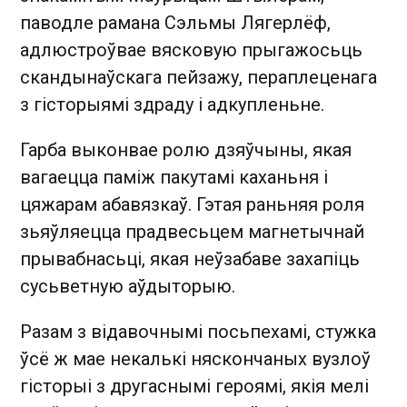
паводле рамана Сэльмы Лягерлёф,
адлюстроўвае вясковую прыгажосьць
скандынаўскага пейзажу, пераплеценага
з гісторыямі здраду і адкупленьне.
Гарба выконвае ролю дзяўчыны, якая
вагаецца паміж пакутамі каханьня і
цяжарам абавязкаў. Гэтая раньняя роля
зьяўляецца прадвесьцем магнетычнай
прывабнасьці, якая неўзабаве захапіць
сусьветную аўдыторыю.
Разам з відавочнымі посьпехамі, стужка
ўсё ж мае некалькі няскончаных вузлоў
гісторыі з другаснымі героямі, якія мелі