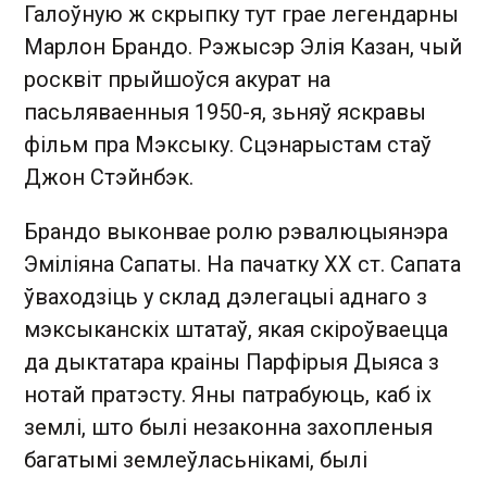
Галоўную ж скрыпку тут грае легендарны
Марлон Брандо. Рэжысэр Элія Казан, чый
росквіт прыйшоўся акурат на
пасьляваенныя 1950-я, зьняў яскравы
фільм пра Мэксыку. Сцэнарыстам стаў
Джон Стэйнбэк.
Брандо выконвае ролю рэвалюцыянэра
Эміліяна Сапаты. На пачатку ХХ ст. Сапата
ўваходзіць у склад дэлегацыі аднаго з
мэксыканскіх штатаў, якая скіроўваецца
да дыктатара краіны Парфірыя Дыяса з
нотай пратэсту. Яны патрабуюць, каб іх
землі, што былі незаконна захопленыя
багатымі землеўласьнікамі, былі