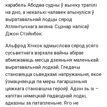
карабель Абодва судны ў выніку трапілі
на дно, а некалькі чалавек апынуліся ў
выратавальнай лодцы сярод
Атлянтычнага акіяна. Сцэнар напісаў
Джон Стэйнбэк.
Альфрэд Хічкок адмыслова сярод усяго
сусьветнага вэрхала вайны абірае
абмежаваць месца дзеяньня маленькай
выратавальнай лодкай. Гледачы
становяцца сьведкамі напружаньня, якое
ўзмацняецца па меры пагаршэньня
цяжкага становішча герояў. Адзін зь іх –
капітан нямецкай падводнай лодкі,
адказны за патапленьне. Яго не