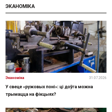
ЭКАНОМІКА
Эканоміка
31.07.2026
У свеце «ружовых поні»: ці доўга можна
трымацца на фікцыях?