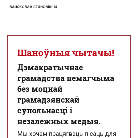
вайсковае становішча
Шаноўныя чытачы!
Дэмакратычнае
грамадства немагчыма
без моцнай
грамадзянскай
супольнасці і
незалежных медыя.
Мы хочам працягваць пісаць для