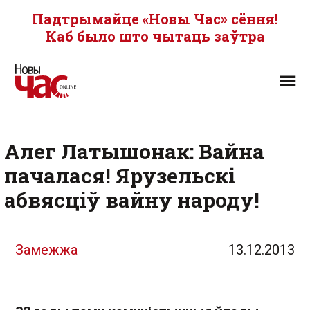
Падтрымайце «Новы Час» сёння!
Каб было што чытаць заўтра
Алег Латышонак: Вайна
пачалася! Ярузельскі
абвясціў вайну народу!
Замежжа
13.12.2013