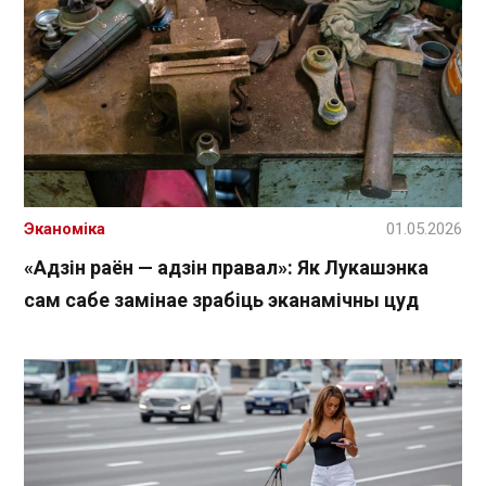
Эканоміка
01.05.2026
«Адзін раён — адзін правал»: Як Лукашэнка
сам сабе замінае зрабіць эканамічны цуд