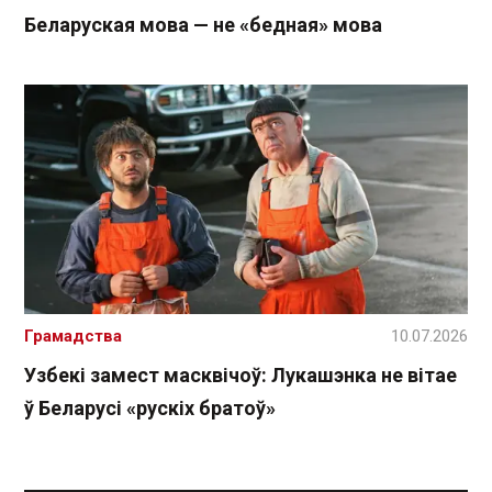
Беларуская мова — не «бедная» мова
Грамадства
10.07.2026
Узбекі замест масквічоў: Лукашэнка не вітае
ў Беларусі «рускіх братоў»