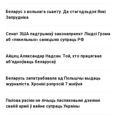
Беларус з вольнага сьвету. Да стагодзьдзя Янкі
Запрудніка
Сенат ЗША падтрымаў законапраект Ліндсі Грэма
аб «пякельных» санкцыях супраць РФ
Айцец Аляксандар Надсан. Той, хто працягвае
аб'ядноўваць беларусаў
Беларусь запатрабавала ад Польшчы выдаць
журналіста. Хронікі рэпрэсій 7 жніўня
Палова расіян не лічыць паспяховымі дзеянні
сваёй арміі ў вайне супраць Украіны