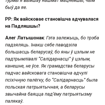
турмы я выйшаў нашмат мацнейшы, чым
быў да яе.
РР: Як вайсковае становішча адчувалася
на Падляшшы?
Алег Латышонак
:
Гэта залежыць, бо трэба
падзяляць. Інакш сябе паводзіла
большасць беларусаў, бо яны ў цэлым не
падтрымлівалі “Салідарнасці” ў цэлым,
канешне, не ўсе. Як грамадства беларусы
падчас вайсковага становішча адчулі
псіхічную палёгку, бо “Салідарнасць” была
польская патрыятычная, а беларусы
звычайна баяцца пад’ёму патрыятызму
палякаў.