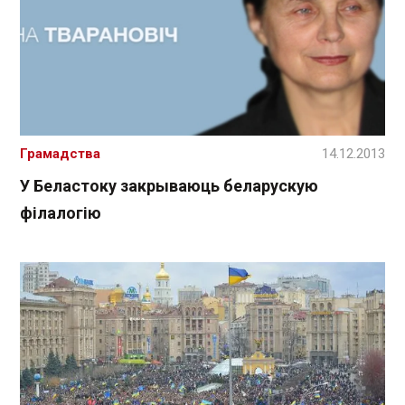
Грамадства
14.12.2013
У Беластоку закрываюць беларускую
філалогію