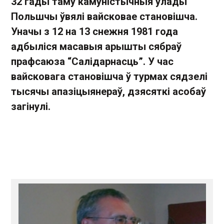
32 гады таму камуністычныя ўлады
Польшчы ўвялі вайсковае становішча.
Уначы з 12 на 13 снежня 1981 года
адбыліся масавыя арышты сябраў
прафсаюза “Салідарнасць”. У час
вайсковага становішча ў турмах сядзелі
тысячы апазіцыянераў, дзясяткі асобаў
загінулі.