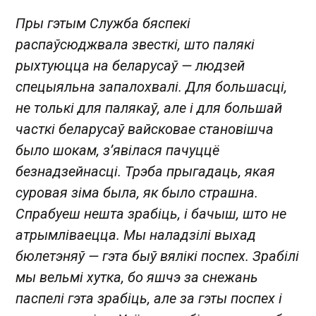
Пры гэтым Служба бяспекі
распаўсюджвала звесткі, што палякі
рыхтуюцца на беларусаў — людзей
спецыяльна запалохвалі. Для большасці,
не толькі для палякаў, але і для большай
часткі беларусаў вайсковае становішча
было шокам, з’явілася пачуццё
безнадзейнасці. Трэба прыгадаць, якая
суровая зіма была, як было страшна.
Спрабуеш нешта зрабіць, і бачыш, што не
атрымліваецца. Мы наладзілі выхад
бюлетэняў — гэта быў вялікі поспех. Зрабілі
мы вельмі хутка, бо яшчэ за снежань
паспелі гэта зрабіць, але за гэты поспех і