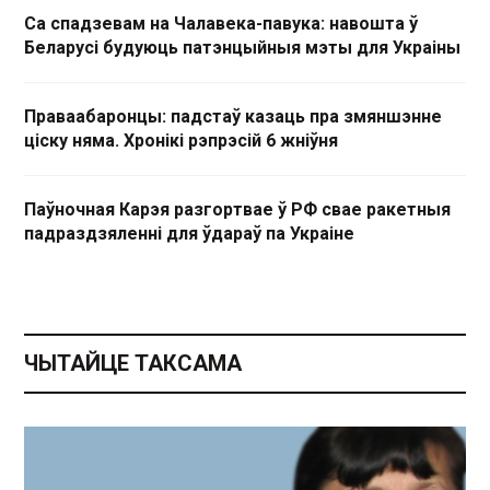
Са спадзевам на Чалавека-павука: навошта ў
Беларусі будуюць патэнцыйныя мэты для Украіны
Праваабаронцы: падстаў казаць пра змяншэнне
ціску няма. Хронікі рэпрэсій 6 жніўня
Паўночная Карэя разгортвае ў РФ свае ракетныя
падраздзяленні для ўдараў па Украіне
ЧЫТАЙЦЕ ТАКСАМА