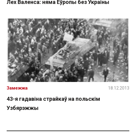
Лех Валенса: няма Еўропы без Украіны
Замежжа
18.12.2013
43-я гадавіна страйкаў на польскім
Узбярэжжы