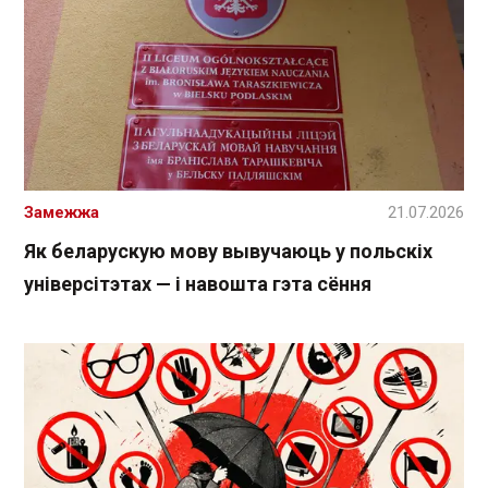
Замежжа
21.07.2026
Як беларускую мову вывучаюць у польскіх
універсітэтах — і навошта гэта сёння