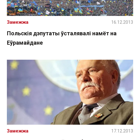
Замежжа
16.12.2013
Польскія дэпутаты ўсталявалі намёт на
Еўрамайдане
Замежжа
17.12.2013