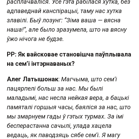
расплачваліся. Усё гэта рабілася хутка, без
адпаведнай канспірацыі, таму нас хутка
злавілі. Быў лозунг: “Зіма ваша — вясна
наша!”, але было зразумела, што на вясну
ўжо нічога не будзе.
РР: Як вайсковае становішча паўплывала
на сем’і інтэрнаваных?
Алег Латышонак
:
Магчыма, што сем’і
пацярпелі больш за нас. Мы былі
маладымі, нас несла нейкая вера, а бацькі
памяталі горшыя часы, баяліся за нас, што
мы змарнуем гады ў гэтых турмах. За імі
бесперастанна сачылі, улада хацела
ведаць, як паводзяць сябе сем’і. Я магу