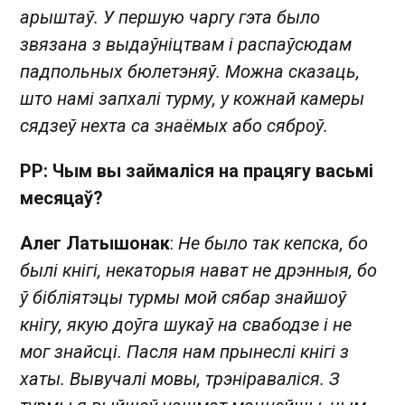
арыштаў. У першую чаргу гэта было
звязана з выдаўніцтвам і распаўсюдам
падпольных бюлетэняў. Можна сказаць,
што намі запхалі турму, у кожнай камеры
сядзеў нехта са знаёмых або сяброў.
РР: Чым вы займаліся на працягу васьмі
месяцаў?
Алег Латышонак
:
Не было так кепска, бо
былі кнігі, некаторыя нават не дрэнныя, бо
ў бібліятэцы турмы мой сябар знайшоў
кнігу, якую доўга шукаў на свабодзе і не
мог знайсці. Пасля нам прынеслі кнігі з
хаты. Вывучалі мовы, трэніраваліся. З