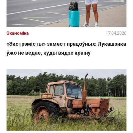
Эканоміка
17.04.2026
«Экстрэмісты» замест працоўных: Лукашэнка
ўжо не ведае, куды вядзе краіну