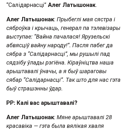
“Салідарнасці”
Алег Латышонак
.
Алег Латышонак
:
Прыбеглі мая сястра і
сяброўка і крычаць, генерал па тэлевізары
выступае: “Вайна пачалася! Ярузельскі
абвясціў вайну народу!”. Пасля пабег да
сябра з “Салідарнасці”, мы рушылі пад
сядзібу ўлады рэгіёна. Кіраўніцтва наша
арыштавалі ўначы, а я быў шараговы
сябар “Салідарнасці”. Так што для нас гэта
быў страшэнны ўдар.
РР: Калі вас арыштавалі?
Алег Латышонак
:
Мяне арыштавалі 28
красавіка — гэта была вялікая хваля