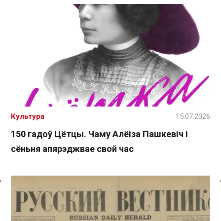
Культура
15.07.2026
150 гадоў Цётцы. Чаму Алёіза Пашкевіч і
сёньня апярэджвае свой час
Спасылка без VPN