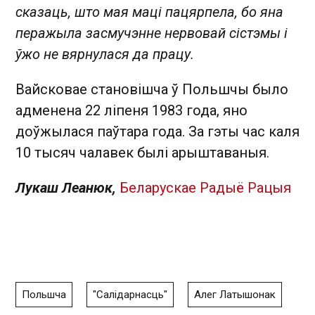
сказаць, што мая маці пацярпела, бо яна
перажыла засмучэнне нервовай сістэмы і
ўжо не вярнулася да працу.
Вайсковае становішча ў Польшчы было
адменена 22 ліпеня 1983 года, яно
доўжылася паўтара года. За гэты час каля
10 тысяч чалавек былі арыштаваныя.
Лукаш Леанюк,
Беларускае Радыё Рацыя
Польшча
"Салідарнасць"
Алег Латышонак