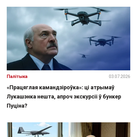
Палітыка
03.07.2026
«Працяглая камандзіроўка»: ці атрымаў
Лукашэнка нешта, апроч экскурсіі ў бункер
Пуціна?