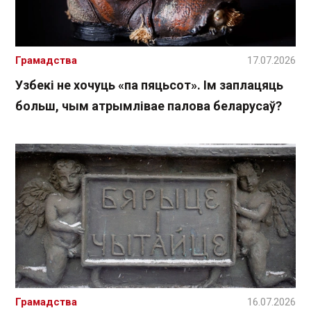
Грамадства
17.07.2026
Узбекі не хочуць «па пяцьсот». Ім заплацяць
больш, чым атрымлівае палова беларусаў?
Грамадства
16.07.2026