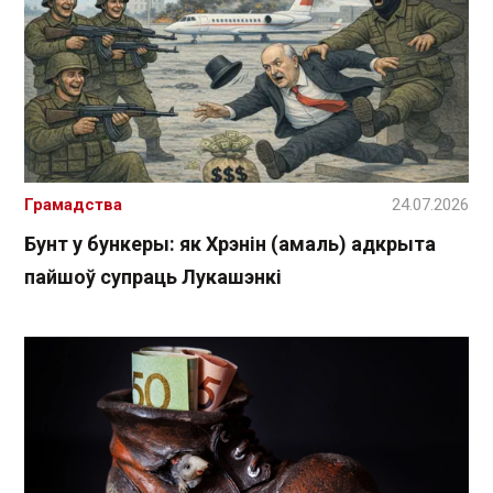
Грамадства
24.07.2026
Бунт у бункеры: як Хрэнін (амаль) адкрыта
пайшоў супраць Лукашэнкі