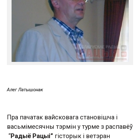
Алег Латышонак
Пра пачатак вайсковага становішча і
васьмімесячны тэрмін у турме з распавёў
“
Радыё Рацыі”
гісторык і ветэран