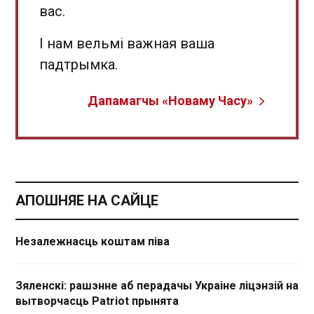
вас.
І нам вельмі важная ваша
падтрымка.
Дапамагчы «Новаму Часу»
АПОШНЯЕ НА САЙЦЕ
Незалежнасць коштам піва
Зяленскі: рашэнне аб перадачы Украіне ліцэнзій на
вытворчасць Patriot прынята