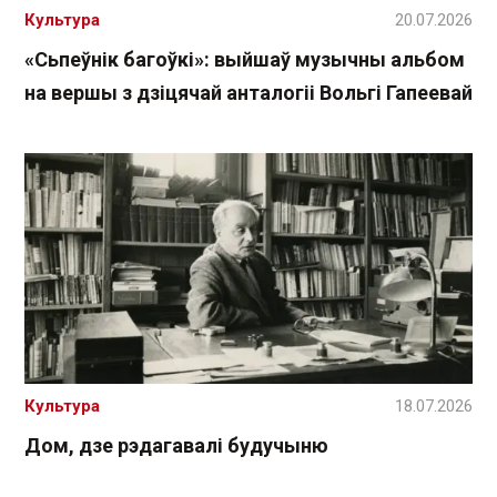
Культура
20.07.2026
«Сьпеўнік багоўкі»: выйшаў музычны альбом
на вершы з дзіцячай анталогіі Вольгі Гапеевай
Культура
18.07.2026
Дом, дзе рэдагавалі будучыню