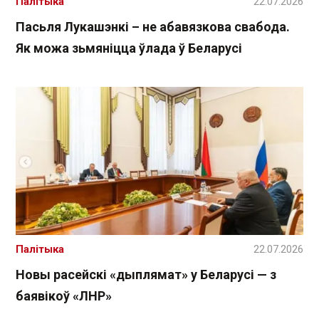
Палітыка
22.07.2026
Пасьля Лукашэнкі – не абавязкова свабода.
Як можа зьмяніцца ўлада ў Беларусі
Палітыка
22.07.2026
Новы расейскі «дыплямат» у Беларусі — з
баявікоў «ЛНР»