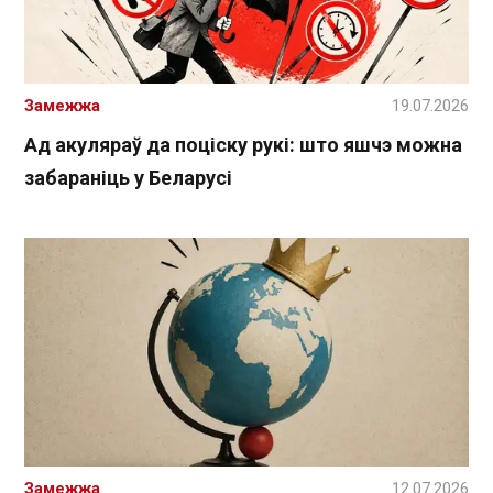
Замежжа
19.07.2026
Ад акуляраў да поціску рукі: што яшчэ можна
забараніць у Беларусі
Замежжа
12.07.2026