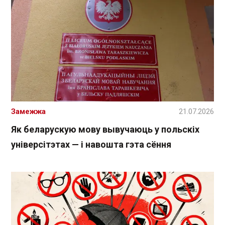
Замежжа
21.07.2026
Як беларускую мову вывучаюць у польскіх
універсітэтах — і навошта гэта сёння