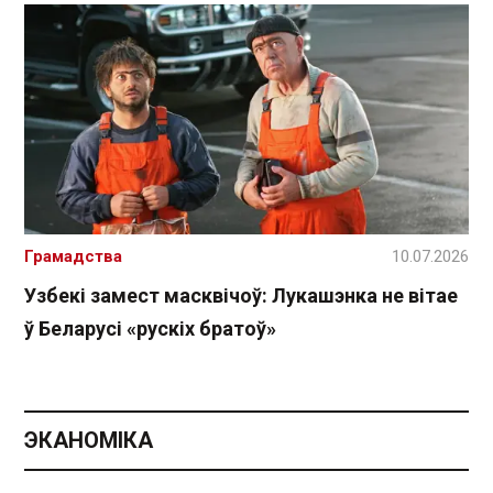
Грамадства
10.07.2026
Узбекі замест масквічоў: Лукашэнка не вітае
ў Беларусі «рускіх братоў»
ЭКАНОМІКА