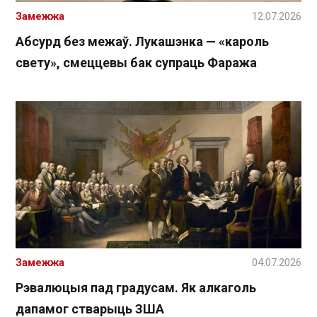
Замежжа
12.07.2026
Абсурд без межаў. Лукашэнка — «кароль
свету», смеццевы бак супраць Фаража
Замежжа
04.07.2026
Рэвалюцыя пад градусам. Як алкаголь
дапамог стварыць ЗША