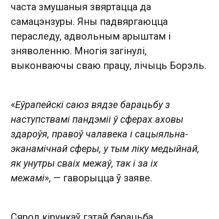
часта змушаныя звяртацца да
самацэнзуры. Яны падвяргаюцца
пераследу, адвольным арыштам і
зняволенню. Многія загінулі,
выконваючы сваю працу, лічыць Борэль.
«
Еўрапейскі саюз вядзе барацьбу з
наступствамі пандэміі ў сферах аховы
здароўя, правоў чалавека і сацыяльна-
эканамічнай сферы, у тым ліку медыйнай,
як унутры сваіх межаў, так і за іх
межамі
», — гаворыцца ў заяве.
Сярод кірункаў гэтай барацьба