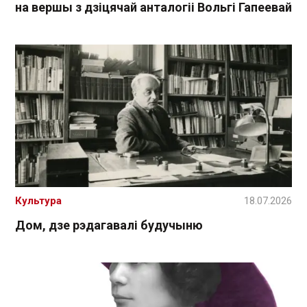
на вершы з дзіцячай анталогіі Вольгі Гапеевай
Культура
18.07.2026
Дом, дзе рэдагавалі будучыню