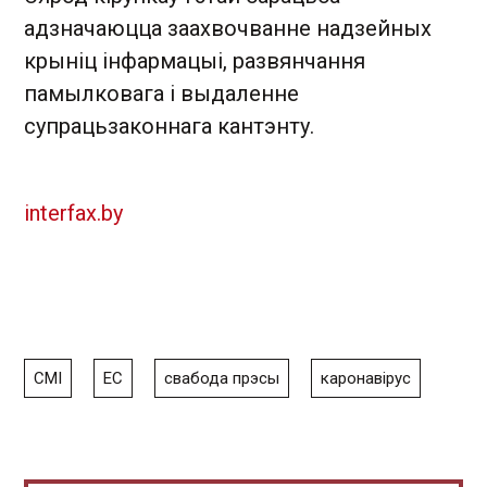
адзначаюцца заахвочванне надзейных
крыніц інфармацыі, развянчання
памылковага і выдаленне
супрацьзаконнага кантэнту.
interfax.by
СМІ
ЕС
свабода прэсы
каронавірус