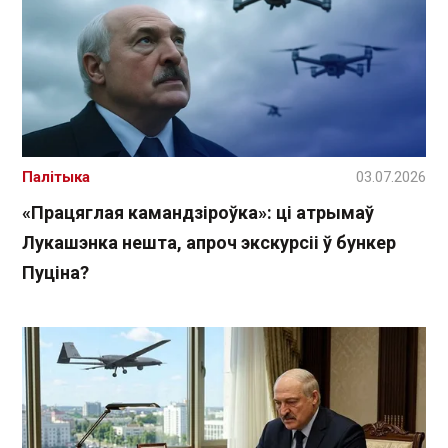
Палітыка
03.07.2026
«Працяглая камандзіроўка»: ці атрымаў
Лукашэнка нешта, апроч экскурсіі ў бункер
Пуціна?