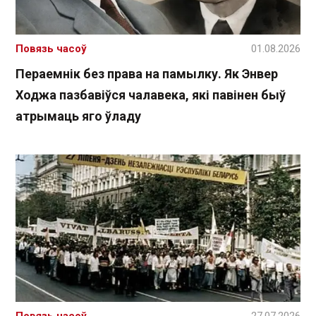
Повязь часоў
01.08.2026
Пераемнік без права на памылку. Як Энвер
Ходжа пазбавіўся чалавека, які павінен быў
атрымаць яго ўладу
Повязь часоў
27.07.2026