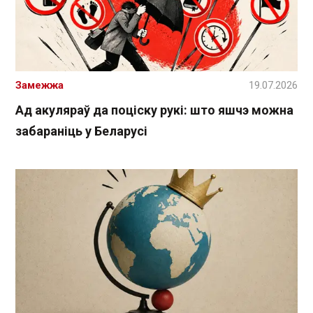
Замежжа
19.07.2026
Ад акуляраў да поціску рукі: што яшчэ можна
забараніць у Беларусі