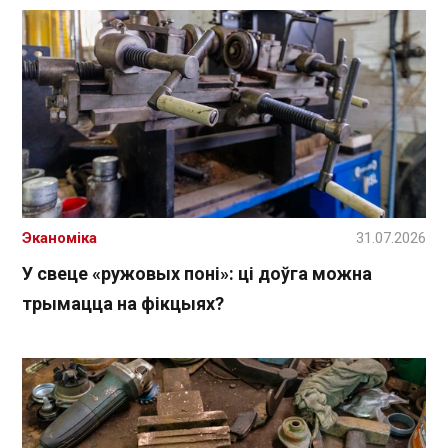
Эканоміка
31.07.2026
У свеце «ружовых поні»: ці доўга можна
трымацца на фікцыях?