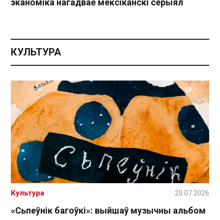
эканоміка нагадвае мексіканскі серыял
КУЛЬТУРА
Культура
20.07.2026
«Сьпеўнік багоўкі»: выйшаў музычны альбом