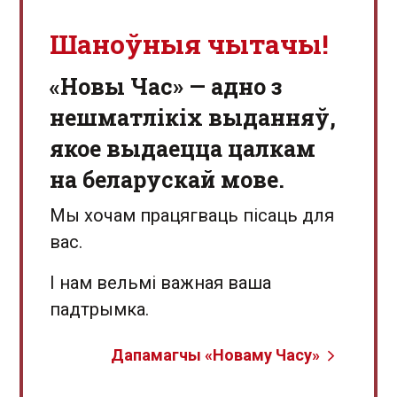
Шаноўныя чытачы!
«Новы Час» — адно з
нешматлікіх выданняў,
якое выдаецца цалкам
на беларускай мове.
Мы хочам працягваць пісаць для
вас.
І нам вельмі важная ваша
падтрымка.
Дапамагчы «Новаму Часу»