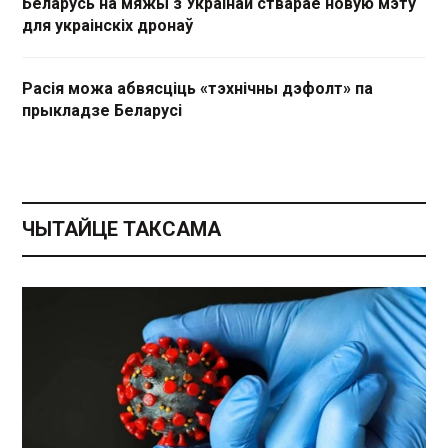
Беларусь на мяжы з Украінай стварае новую мэту
для украінскіх дронаў
Расія можа абвясціць «тэхнічны дэфолт» па
прыкладзе Беларусі
ЧЫТАЙЦЕ ТАКСАМА