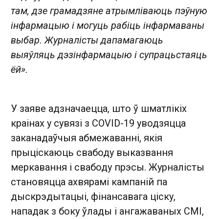
там, дзе грамадзяне атрымліваюць пэўную
інфармацыю і могуць рабіць інфармаваны
выбар. Журналісты дапамагаюць
выяўляць дэзінфармацыю і супрацьстаяць
ёй».
У заяве адзначаецца, што ў шматлікіх
краінах у сувязі з COVID-19 уводзяцца
заканадаўчыя абмежаванні, якія
прыціскаюць свабоду выказвання
меркавання і свабоду прэсы. Журналісты
становяцца ахвярамі кампаній па
дыскрэдытацыі, фінансавага ціску,
нападак з боку ўлады і ангажаваных СМІ,