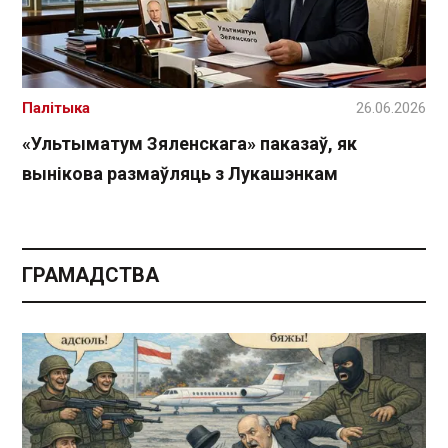
Палітыка
26.06.2026
«Ультыматум Зяленскага» паказаў, як
вынікова размаўляць з Лукашэнкам
ГРАМАДСТВА