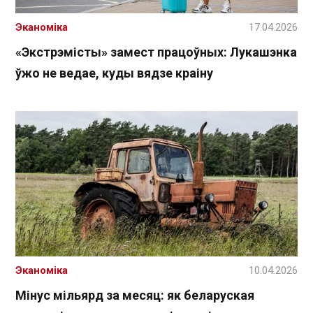
Эканоміка
17.04.2026
«Экстрэмісты» замест працоўных: Лукашэнка
ўжо не ведае, куды вядзе краіну
Эканоміка
10.04.2026
Мінус мільярд за месяц: як беларуская