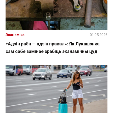
Эканоміка
01.05.2026
«Адзін раён — адзін правал»: Як Лукашэнка
сам сабе замінае зрабіць эканамічны цуд