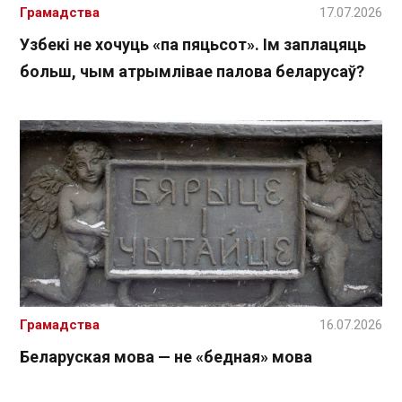
Грамадства
17.07.2026
Узбекі не хочуць «па пяцьсот». Ім заплацяць
больш, чым атрымлівае палова беларусаў?
Грамадства
16.07.2026
Беларуская мова — не «бедная» мова