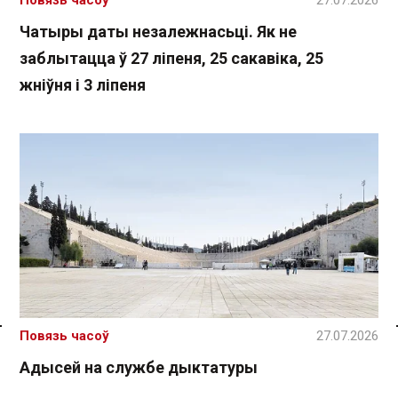
Чатыры даты незалежнасьці. Як не
заблытацца ў 27 ліпеня, 25 сакавіка, 25
жніўня і 3 ліпеня
Повязь часоў
27.07.2026
Спасылка без VPN
Адысей на службе дыктатуры