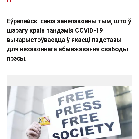
Еўрапейскі саюз занепакоены тым, што ў
шэрагу краін пандэмія COVID-19
выкарыстоўваецца ў якасці падставы
для незаконнага абмежавання свабоды
прэсы.