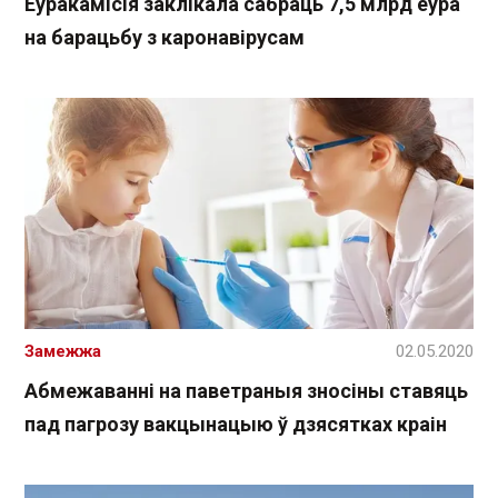
Еўракамісія заклікала сабраць 7,5 млрд еўра
на барацьбу з каронавірусам
Замежжа
02.05.2020
Абмежаванні на паветраныя зносіны ставяць
пад пагрозу вакцынацыю ў дзясятках краін