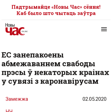
Падтрымайце «Новы Час» сёння!
Каб было што чытаць заўтра
ЕС занепакоены
абмежаваннем свабоды
прэсы ў некаторых краінах
у сувязі з каронавірусам
Замежжа
02.05.2020
НЧ