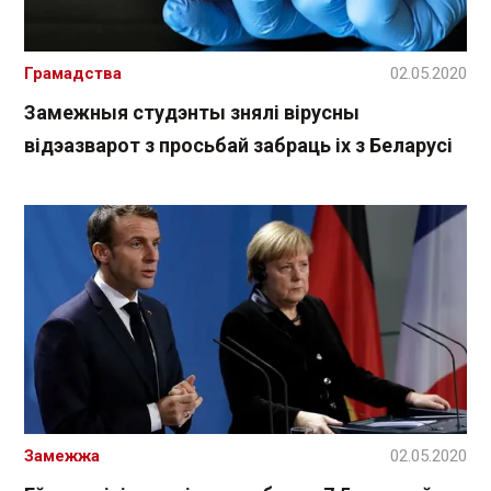
Грамадства
02.05.2020
Замежныя студэнты знялі вірусны
відэазварот з просьбай забраць іх з Беларусі
Замежжа
02.05.2020