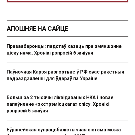
АПОШНЯЕ НА САЙЦЕ
Праваабаронцы: падстаў казаць пра змяншэнне
ціску няма. Хронікі рэпрэсій 6 жніўня
Паўночная Карэя разгортвае ў РФ свае ракетныя
падраздзяленні для ўдараў па Украіне
Больш за 2 тысячы ліквідаваных НКА і новае
папаўненне «экстрэмісцкага» спісу. Хронікі
рэпрэсій 5 жніўня
Еўрапейская супрацьбалістычная сістэма можа