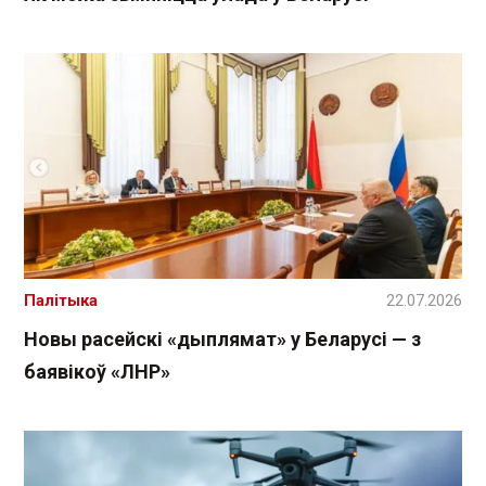
Палітыка
22.07.2026
Новы расейскі «дыплямат» у Беларусі — з
баявікоў «ЛНР»