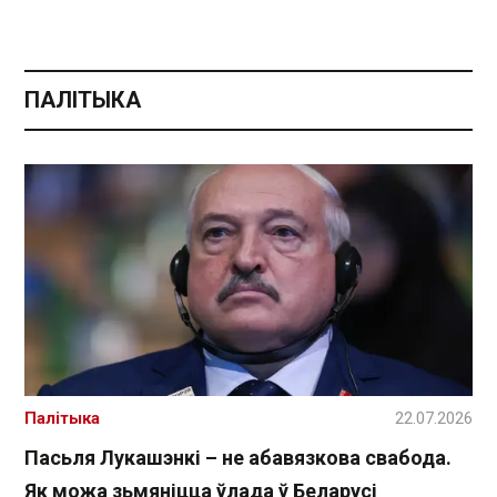
ПАЛІТЫКА
Палітыка
22.07.2026
Пасьля Лукашэнкі – не абавязкова свабода.
Як можа зьмяніцца ўлада ў Беларусі