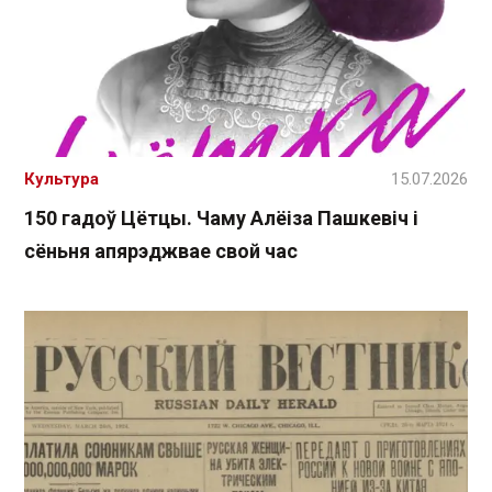
Культура
15.07.2026
150 гадоў Цётцы. Чаму Алёіза Пашкевіч і
сёньня апярэджвае свой час