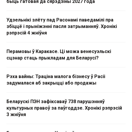
быць гатовая да сярэдзіны 2027 года
Удзельнікі злёту пад Расонамі паведамілі пра
збіццё і прыніжэнні пасля затрыманняў. Хронікі
рэпрэсій 4 жніўня
Перамовы ў Каракасе. Ці можа венесуэльскі
сцэнар стаць прыкладам для Беларусі?
Рэха вайны: Траціна малога бізнесу ў Расіі
задумалася аб закрыцці або продажы
Беларускі ПЭН зафіксаваў 738 парушэнняў
культурных правоў за паўгоддзе. Хронікі рэпрэсій
3 жніўня