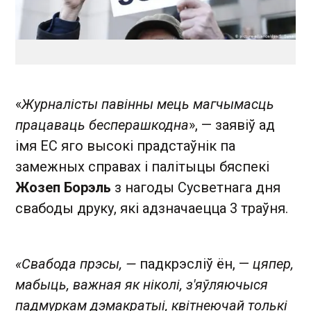
«
Журналісты павінны мець магчымасць
працаваць бесперашкодна
», — заявіў ад
імя ЕС яго высокі прадстаўнік па
замежных справах і палітыцы бяспекі
Жозеп Борэль
з нагоды Сусветнага дня
свабоды друку, які адзначаецца 3 траўня .
«Свабода прэсы, —
падкрэсліў ён, —
цяпер,
мабыць, важная як ніколі, з'яўляючыся
падмуркам дэмакратыі, квітнеючай толькі