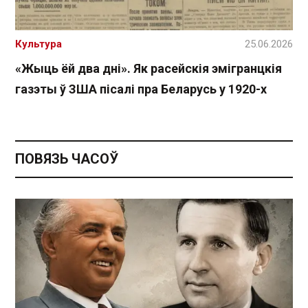
Культура
25.06.2026
«Жыць ёй два дні». Як расейскія эмігранцкія
газэты ў ЗША пісалі пра Беларусь у 1920-х
ПОВЯЗЬ ЧАСОЎ