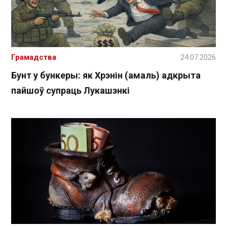
Грамадства
24.07.2026
Бунт у бункеры: як Хрэнін (амаль) адкрыта
пайшоў супраць Лукашэнкі