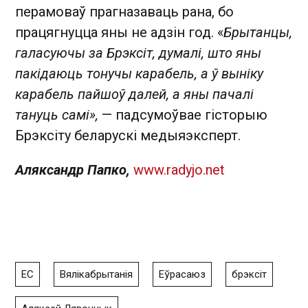
перамоваў прагназаваць рана, бо
працягнуцца яны не адзін год. «
Брытанцы,
галасуючы за Брэксіт, думалі, што яны
пакідаюць тонучы карабель, а ў выніку
карабель пайшоў далей, а яны пачалі
тануць самі»,
— падсумоўвае гісторыю
Брэксіту беларускі медыяэксперт.
Аляксандр Папко ,
www.radyjo.net
ЕС
Вялікабрытанія
Еўрасаюз
брэксіт