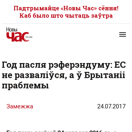
Падтрымайце «Новы Час» сёння!
Каб было што чытаць заўтра
Год пасля рэферэндуму: ЕС
не разваліўся, а ў Брытаніі
праблемы
Замежжа
24.07.2017