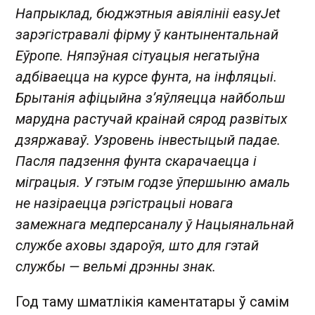
Напрыклад, бюджэтныя авіялініі easyJet
зарэгістравалі фірму ў кантынентальнай
Еўропе. Няпэўная сітуацыя негатыўна
адбіваецца на курсе фунта, на інфляцыі.
Брытанія афіцыйна з’яўляецца найбольш
марудна растучай краінай сярод развітых
дзяржаваў. Узровень інвестыцый падае.
Пасля падзення фунта скарачаецца і
міграцыя. У гэтым годзе ўпершыню амаль
не назіраецца рэгістрацыі новага
замежнага медперсаналу ў Нацыянальнай
службе аховы здароўя, што для гэтай
службы — вельмі дрэнны знак.
Год таму шматлікія каментатары ў самім