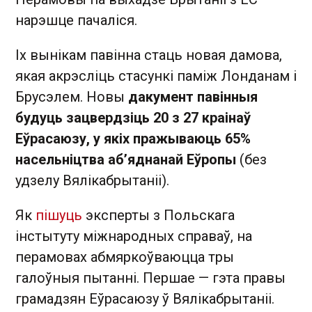
нарэшце пачаліся.
Іх вынікам павінна стаць новая дамова,
якая акрэсліць стасункі паміж Лонданам і
Брусэлем. Новы
дакумент павінныя
будуць зацвердзіць 20 з 27 краінаў
Еўрасаюзу, у якіх пражываюць 65%
насельніцтва аб’яднанай Еўропы
(без
удзелу Вялікабрытаніі).
Як
пішуць
эксперты з Польскага
інстытуту міжнародных справаў, на
перамовах абмяркоўваюцца тры
галоўныя пытанні. Першае — гэта правы
грамадзян Еўрасаюзу ў Вялікабрытаніі.