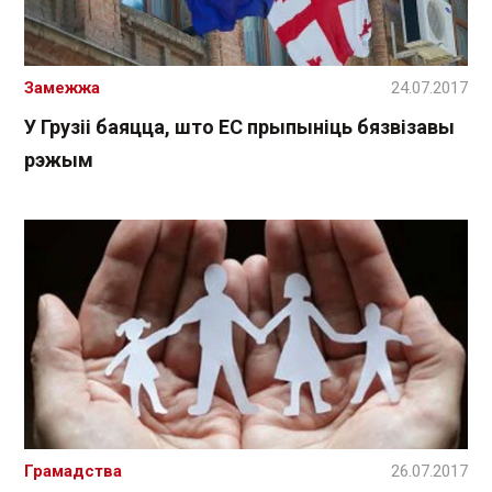
Замежжа
24.07.2017
У Грузіі баяцца, што ЕС прыпыніць бязвізавы
рэжым
Грамадства
26.07.2017