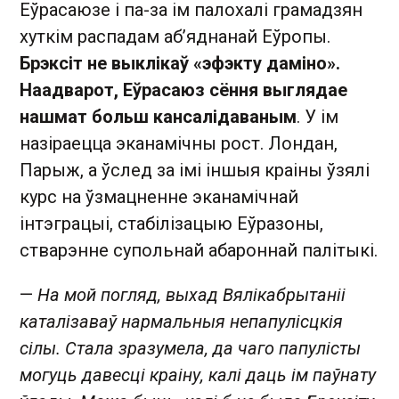
Еўрасаюзе і па-за ім палохалі грамадзян
хуткім распадам аб’яднанай Еўропы.
Брэксіт не выклікаў «эфэкту даміно».
Наадварот, Еўрасаюз сёння выглядае
нашмат больш кансалідаваным
. У ім
назіраецца эканамічны рост. Лондан,
Парыж, а ўслед за імі іншыя краіны ўзялі
курс на ўзмацненне эканамічнай
інтэграцыі, стабілізацыю Еўразоны,
стварэнне супольнай абароннай палітыкі.
—
На мой погляд, выхад Вялікабрытаніі
каталізаваў нармальныя непапулісцкія
сілы. Стала зразумела, да чаго папулісты
могуць давесці краіну, калі даць ім паўнату