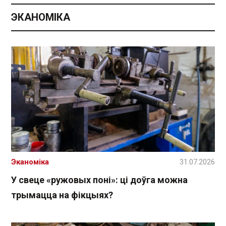
ЭКАНОМІКА
Эканоміка
31.07.2026
У свеце «ружовых поні»: ці доўга можна
трымацца на фікцыях?