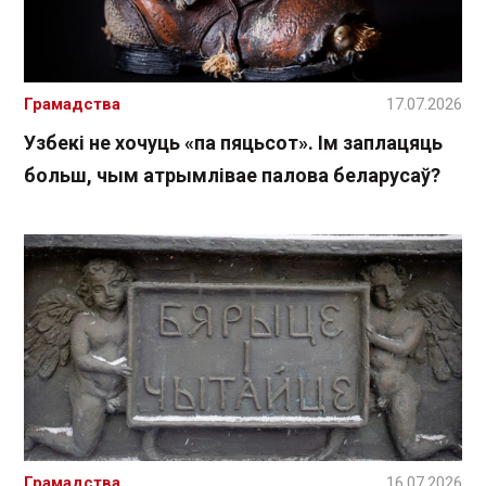
Грамадства
17.07.2026
Узбекі не хочуць «па пяцьсот». Ім заплацяць
больш, чым атрымлівае палова беларусаў?
Грамадства
16.07.2026