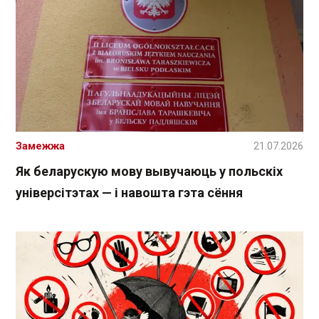
Замежжа
21.07.2026
Як беларускую мову вывучаюць у польскіх
універсітэтах — і навошта гэта сёння