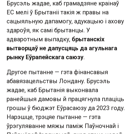
Брусэль жадае, каб грамадзяне краінаў
ЕС мелі ў Брытаніі такія ж правы на
сацыяльную дапамогу, адукацыю і ахову
здароўя, як самі брытанцы. У
адваротным выпадку,
брытанскіх
вытворцаў не дапусцяць да агульнага
рынку Еўрапейскага саюзу
.
Другое пытанне — гэта фінансавыя
абавязацельствы Лондану. Брусэль
жадае, каб Брытанія выконвала
ранейшыя дамовы й працягнула плаціць
грошы ў бюджэт Еўрасаюзу да 2023 году.
Нарэшце, трэцяе пытанне — гэта
ўрэгуляванне мяжы паміж Паўночнай і