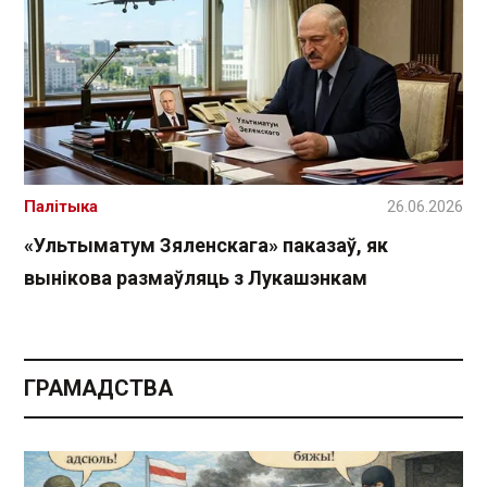
Палітыка
26.06.2026
«Ультыматум Зяленскага» паказаў, як
вынікова размаўляць з Лукашэнкам
ГРАМАДСТВА