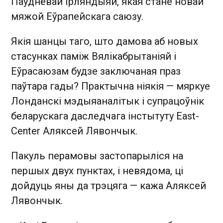
Паўднёвай Ірляндыяй, якая стане новай
мяжой Еўрапейскага саюзу.
Якія шанцы таго, што дамова аб новых
стасунках паміж Вялікабрытаніяй і
Еўрасаюзам будзе заключаная праз
паўтара гады? Практычна ніякія — мяркуе
Лонданскі мэдыяаналітык і супрацоўнік
беларускага даследчага інстытуту East-
Center Аляксей Лявончык.
Пакуль перамовы застопарыліся на
першых двух пунктах, і невядома, ці
дойдуць яны да трэцяга — кажа Аляксей
Лявончык.