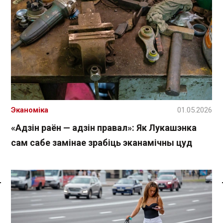
Эканоміка
01.05.2026
«Адзін раён — адзін правал»: Як Лукашэнка
сам сабе замінае зрабіць эканамічны цуд
Спасылка без VPN