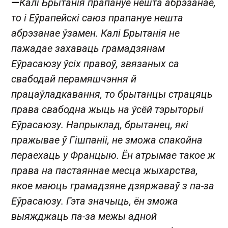
—
Калі Брытанія прапануе нешта абрэзанае,
то і Еўрапейскі саюз прапануе нешта
абрэзанае ўзамен. Калі Брытанія не
пажадае захаваць грамадзянам
Еўрасаюзу ўсіх правоў, звязаных са
свабодай перамяшчэння й
працаўладкавання, то брытанцы страцяць
права свабодна жыць на ўсёй тэрыторыі
Еўрасаюзу. Напрыклад, брытанец, які
пражывае ў Гішпаніі, не зможа спакойна
пераехаць у Францыю. Ён атрымае такое ж
права на пастаяннае месца жыхарства,
якое маюць грамадзяне дзяржаваў з па-за
Еўрасаюзу. Гэта значыць, ён зможа
выяжджаць па-за межы адной