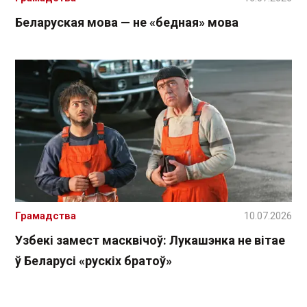
Беларуская мова — не «бедная» мова
Грамадства
10.07.2026
Узбекі замест масквічоў: Лукашэнка не вітае
ў Беларусі «рускіх братоў»