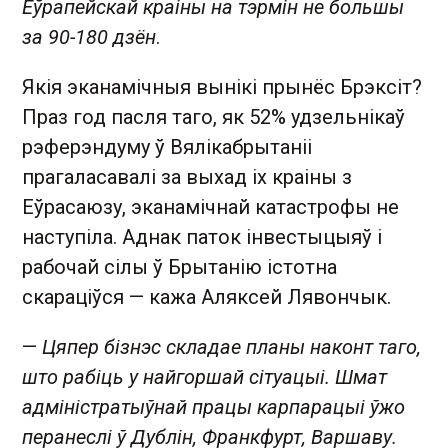
Еўрапейскай краіны на тэрмін не большы
за 90-180 дзён
.
Якія эканамічныя вынікі прынёс Брэксіт?
Праз год пасля таго, як 52% удзельнікаў
рэферэндуму ў Вялікабрытаніі
прагаласавалі за выхад іх краіны з
Еўрасаюзу, эканамічнай катастрофы не
наступіла. Аднак паток інвестыцыяў і
рабочай сілы ў Брытанію істотна
скараціўся — кажа Аляксей Лявончык.
—
Цяпер бізнэс складае планы наконт таго,
што рабіць у найгоршай сітуацыі. Шмат
адміністратыўнай працы карпарацыі ўжо
перанеслі ў Дублін, Франкфурт, Варшаву.