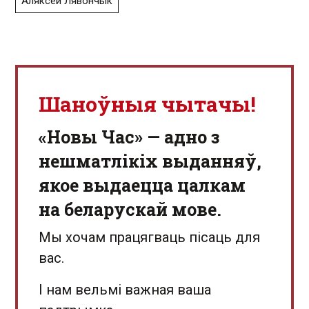
Аляксей Лявончык
Шаноўныя чытачы!
«Новы Час» — адно з
нешматлікіх выданняў,
якое выдаецца цалкам
на беларускай мове.
Мы хочам працягваць пісаць для
вас.
І нам вельмі важная ваша