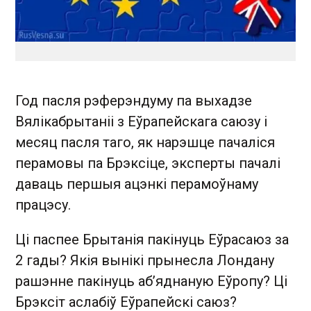
Год пасля рэферэндуму па выхадзе
Вялікабрытаніі з Еўрапейскага саюзу і
месяц пасля таго, як нарэшце пачаліся
перамовы па Брэксіце, эксперты пачалі
даваць першыя ацэнкі перамоўнаму
працэсу.
Ці паспее Брытанія пакінуць Еўрасаюз за
2 гады? Якія вынікі прынесла Лондану
рашэнне пакінуць аб’яднаную Еўропу? Ці
Брэксіт аслабіў Еўрапейскі саюз?