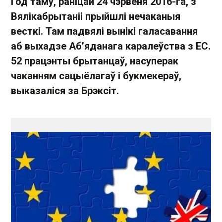
Год таму, раніцай 24 чэрвеня 2016-га, з
Вялікабрытаніі прыйшлі нечаканыя
весткі. Там падвялі вынікі галасавання
аб выхадзе Аб’яданага каралеўства з ЕС.
52 працэнты брытанцаў, насуперак
чаканням сацыёлагаў і букмекераў,
выказаліся за Брэксіт.