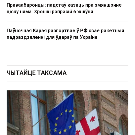
Праваабаронцы: падстаў казаць пра змяншэнне
ціску няма. Хронікі рэпрэсій 6 жніўня
Паўночная Карэя разгортвае ў РФ свае ракетныя
падраздзяленні для ўдараў па Украіне
ЧЫТАЙЦЕ ТАКСАМА