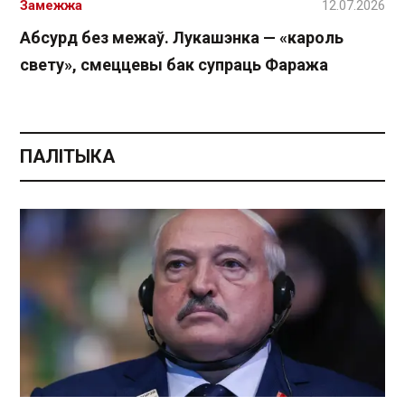
Замежжа
12.07.2026
Абсурд без межаў. Лукашэнка — «кароль
свету», смеццевы бак супраць Фаража
ПАЛІТЫКА