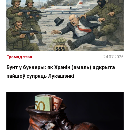
Грамадства
24.07.2026
Бунт у бункеры: як Хрэнін (амаль) адкрыта
пайшоў супраць Лукашэнкі