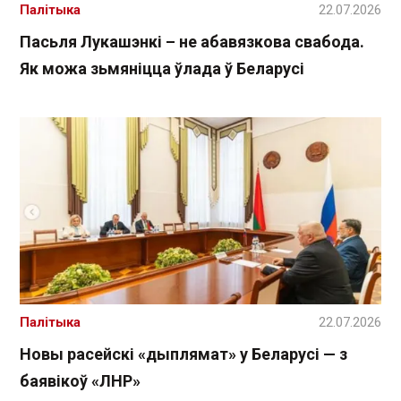
Палітыка
22.07.2026
Пасьля Лукашэнкі – не абавязкова свабода.
Як можа зьмяніцца ўлада ў Беларусі
Палітыка
22.07.2026
Новы расейскі «дыплямат» у Беларусі — з
баявікоў «ЛНР»