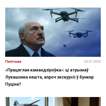
Палітыка
03.07.2026
«Працяглая камандзіроўка»: ці атрымаў
Лукашэнка нешта, апроч экскурсіі ў бункер
Пуціна?