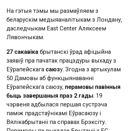
На гэтыя тэмы мы размаўляем з
беларускім медыяаналітыкам з Лондану,
даследчыкам East Center Аляксеем
Лявончыкам.
27 сакавіка
брытанскі ўрад афіцыйна
заявіў пра пачатак працэдуры выхаду з
Еўрапейскага
саюз
у. Згодна з артыкулам
50 Дамовы аб функцыянаванні
Еўрапейскага саюзу,
перамовы павінныя
быць завершаныя праз 2 гады
. 19
чэрвеня адбылася першая сустрэча
паміж прадстаўнікамі Еўрасаюзу і
Вялікабрытаніі па справах Брэксіту.
Перамовы па выхадзе Брытаніі з ЕС