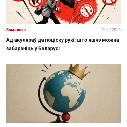
Замежжа
19.07.2026
Ад акуляраў да поціску рукі: што яшчэ можна
забараніць у Беларусі