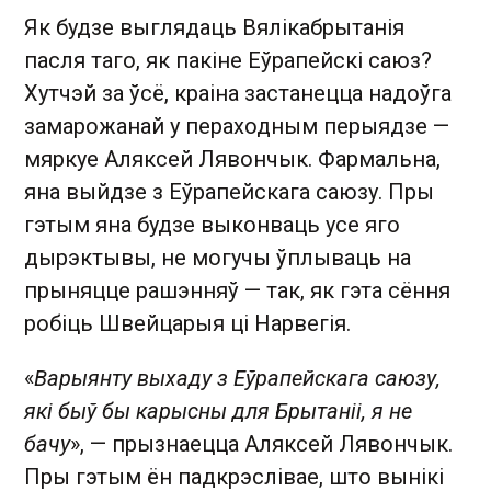
Як будзе выглядаць Вялікабрытанія
пасля таго, як пакіне Еўрапейскі саюз?
Хутчэй за ўсё, краіна застанецца надоўга
замарожанай у пераходным перыядзе —
мяркуе Аляксей Лявончык. Фармальна,
яна выйдзе з Еўрапейскага саюзу. Пры
гэтым яна будзе выконваць усе яго
дырэктывы, не могучы ўплываць на
прыняцце рашэнняў — так, як гэта сёння
робіць Швейцарыя ці Нарвегія.
«
Варыянту выхаду з Еўрапейскага саюзу,
які быў бы карысны для Брытаніі, я не
бачу
», — прызнаецца Аляксей Лявончык.
Пры гэтым ён падкрэслівае, што вынікі