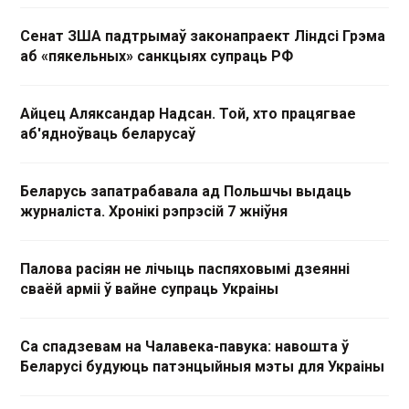
Сенат ЗША падтрымаў законапраект Ліндсі Грэма
аб «пякельных» санкцыях супраць РФ
Айцец Аляксандар Надсан. Той, хто працягвае
аб'ядноўваць беларусаў
Беларусь запатрабавала ад Польшчы выдаць
журналіста. Хронікі рэпрэсій 7 жніўня
Палова расіян не лічыць паспяховымі дзеянні
сваёй арміі ў вайне супраць Украіны
Са спадзевам на Чалавека-павука: навошта ў
Беларусі будуюць патэнцыйныя мэты для Украіны