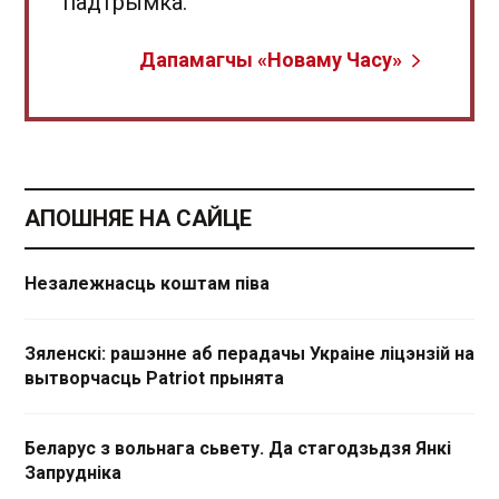
падтрымка.
Дапамагчы «Новаму Часу»
АПОШНЯЕ НА САЙЦЕ
Незалежнасць коштам піва
Зяленскі: рашэнне аб перадачы Украіне ліцэнзій на
вытворчасць Patriot прынята
Беларус з вольнага сьвету. Да стагодзьдзя Янкі
Запрудніка