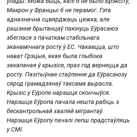
ўлады. Можа быць, калі б не было Брэксіту,
Макрон у Францыі б не перамог. Гэта
адназначна сцвярджаць цяжка, але
рашэнне брытанцаў пакінуць Еўрасаюз
збеглася з пачаткам стабільнага
эканамічнага росту ў ЕС. Чакаецца, што
нават Грэцыя, якая была глыбока
закапаная ў крызісе, праз год вернецца да
росту. Пазітыўнае стаўленне да Еўрасаюзу
сярод грамадзянаў таксама вырасла.
Крызіс у Еўропе нарэшце скончыўся
.
Нарэшце Еўропа пачала нешта рабіць з
бескантрольнай хваляй мігрантаў.
Нарэшце Еўропу пачалі лепш прадстаўляць
у СМІ.