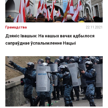
Грамадства
22.11.2021
Дзяніс Івашын: На нашых вачах адбылося
сапраўднае ўспалымленне Нацыі