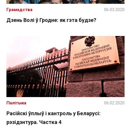
Грамадства
06.03.2020
Дзень Волі ў Гродне: як гэта будзе?
Палітыка
06.02.2020
Расійскі ўплыў і кантроль у Беларусі:
рэзідэнтура. Частка 4