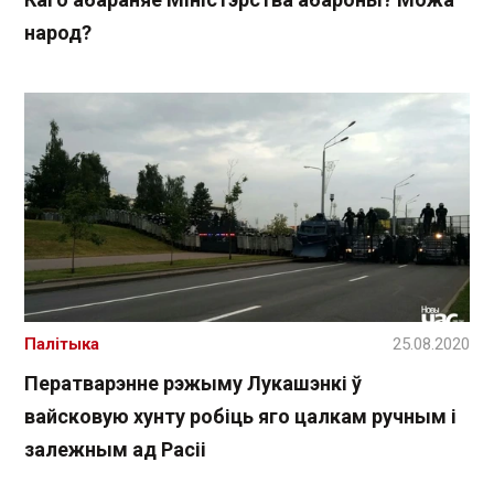
народ?
Палітыка
25.08.2020
Ператварэнне рэжыму Лукашэнкі ў
вайсковую хунту робіць яго цалкам ручным і
залежным ад Расіі