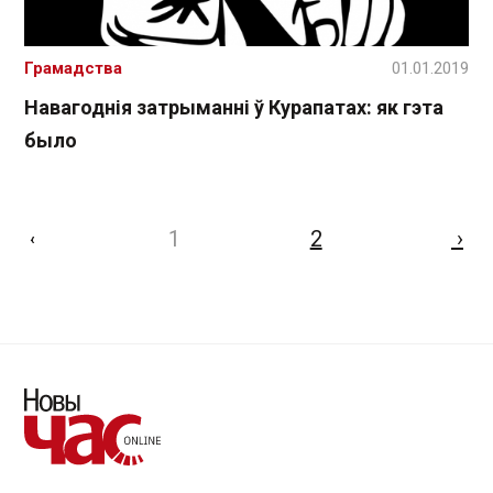
Грамадства
01.01.2019
Навагоднія затрыманні ў Курапатах: як гэта
было
1
2
›
‹