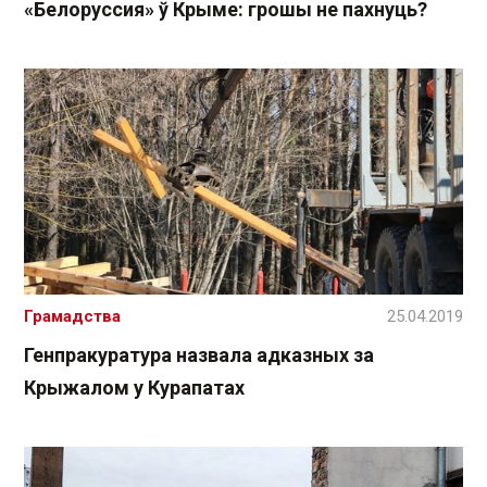
«Белоруссия» ў Крыме: грошы не пахнуць?
Грамадства
25.04.2019
Генпракуратура назвала адказных за
Крыжалом у Курапатах