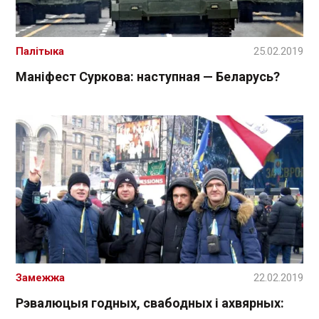
Палітыка
25.02.2019
Маніфест Суркова: наступная — Беларусь?
Замежжа
22.02.2019
Рэвалюцыя годных, свабодных і ахвярных: