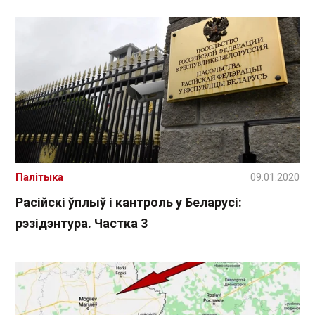
Палітыка
09.01.2020
Расійскі ўплыў і кантроль у Беларусі:
рэзідэнтура. Частка 3