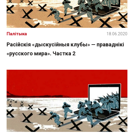
Палітыка
18.06.2020
Расійскія «дыскусійныя клубы» — праваднікі
«русского мира». Частка 2