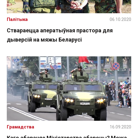
Палітыка
06.10.2020
Ствараецца аператыўная прастора для
дыверсій на мяжы Беларусі
Грамадства
16.09.2020
Каго абараняе Міністэрства абароны? Можа