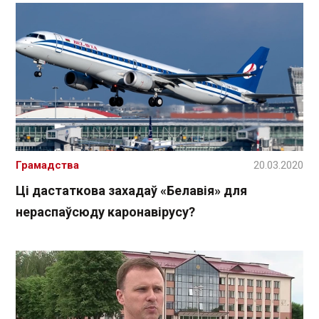
Грамадства
20.03.2020
Ці дастаткова захадаў «Белавія» для
нераспаўсюду каронавірусу?