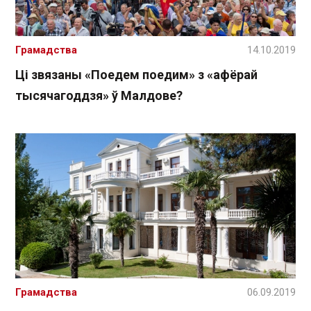
Грамадства
14.10.2019
Ці звязаны «Поедем поедим» з «афёрай
тысячагоддзя» ў Малдове?
Грамадства
06.09.2019