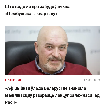
Што вядома пра забудоўшчыка
«Прыбужскага кварталу»
Палітыка
15.03.2019
«Афіцыйная ўлада Беларусі не знайшла
мажлівасцяў разарваць ланцуг залежнасці ад
Расіі»