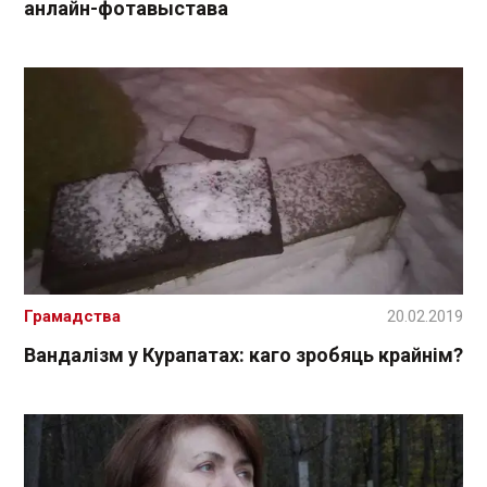
анлайн-фотавыстава
Грамадства
20.02.2019
Вандалізм у Курапатах: каго зробяць крайнім?