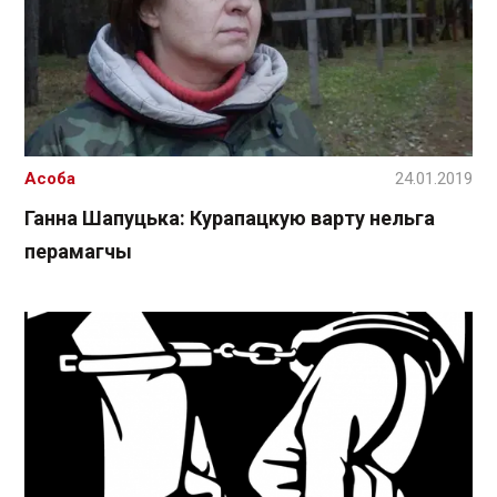
Асоба
24.01.2019
Ганна Шапуцька: Курапацкую варту нельга
перамагчы