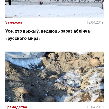
Замежжа
12.04.2019
Усе, хто выжыў, ведаюць зараз аблічча
«русского мира»
Грамадства
10.04.2019