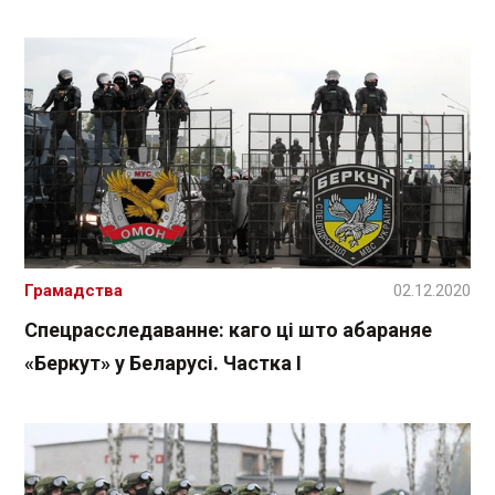
Грамадства
02.12.2020
Спецрасследаванне: каго ці што абараняе
«Беркут» у Беларусі. Частка І