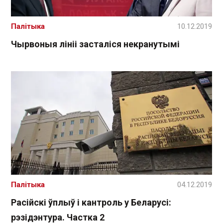
Палітыка
10.12.2019
Чырвоныя лініі засталіся некранутымі
Палітыка
04.12.2019
Расійскі ўплыў і кантроль у Беларусі:
рэзідэнтура. Частка 2