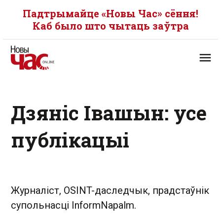
Падтрымайце «Новы Час» сёння!
Каб было што чытаць заўтра
Дзяніс Івашын: усе
публікацыі
Журналіст, OSINT-даследчык, прадстаўнік
супольнасці InformNapalm.