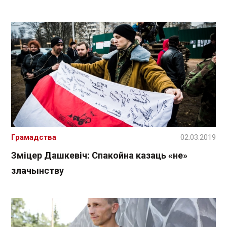
Грамадства
02.03.2019
Зміцер Дашкевіч: Спакойна казаць «не»
злачынству