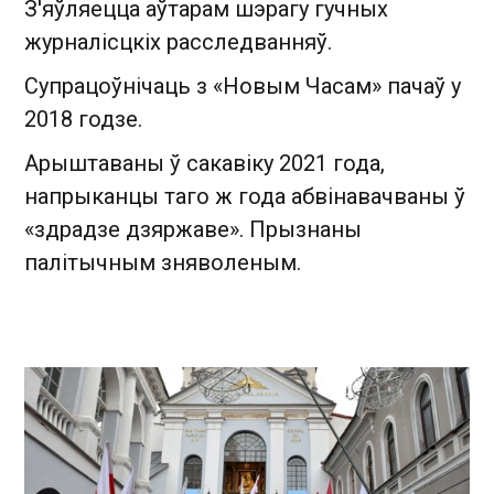
З'яўляецца аўтарам шэрагу гучных
журналісцкіх расследванняў.
Супрацоўнічаць з «Новым Часам» пачаў у
2018 годзе.
Арыштаваны ў сакавіку 2021 года,
напрыканцы таго ж года абвінавачваны ў
«здрадзе дзяржаве». Прызнаны
палітычным зняволеным.