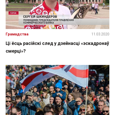
Грамадства
11.03.2020
Ці ёсць расійскі след у дзейнасці «эскадронаў
смерці»?