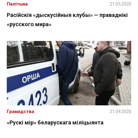
Палітыка
21.05.2020
Расійскія «дыскусійныя клубы» — праваднікі
«русского мира»
Грамадства
21.04.2020
«Рускі мір» беларускага міліцыянта