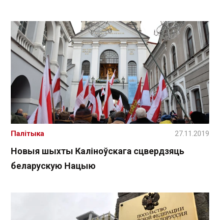
Палітыка
27.11.2019
Новыя шыхты Каліноўскага сцвердзяць
беларускую Нацыю