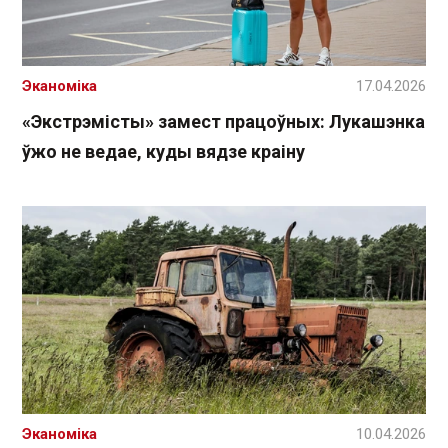
Эканоміка
17.04.2026
«Экстрэмісты» замест працоўных: Лукашэнка
ўжо не ведае, куды вядзе краіну
Эканоміка
10.04.2026