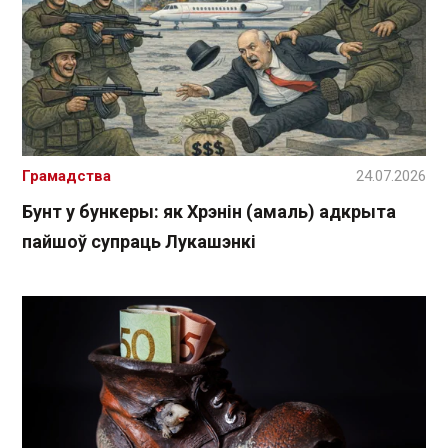
Грамадства
24.07.2026
Бунт у бункеры: як Хрэнін (амаль) адкрыта
пайшоў супраць Лукашэнкі