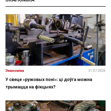
Эканоміка
31.07.2026
У свеце «ружовых поні»: ці доўга можна
трымацца на фікцыях?