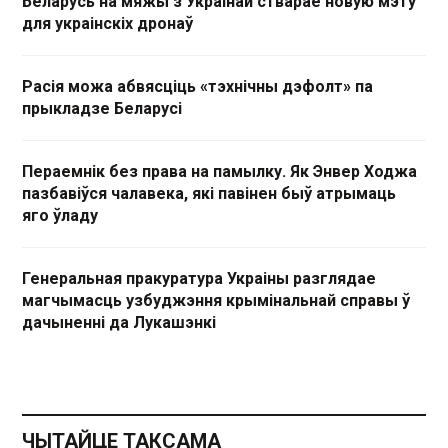
Беларусь на мяжы з Украінай стварае новую мэту
для украінскіх дронаў
Расія можа абвясціць «тэхнічны дэфолт» па
прыкладзе Беларусі
Пераемнік без права на памылку. Як Энвер Ходжа
пазбавіўся чалавека, які павінен быў атрымаць
яго ўладу
Генеральная пракуратура Украіны разглядае
магчымасць узбуджэння крымінальнай справы ў
дачыненні да Лукашэнкі
ЧЫТАЙЦЕ ТАКСАМА