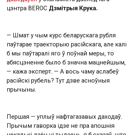
цэнтра BEROC
Дзмітрыя Крука.
— Шмат у чым курс беларускага рубля
паўтарае траекторыю расійскага, але калі
б мы паўтаралі яго ў поўнай меры, то
абясцэненне было б значна мацнейшым,
— кажа эксперт. — А вось чаму аслабеў
расійскі рубель? Тут дзве асноўныя
прычыны.
Першая — уплыў нафтагазавых даходаў.
Прычым гаворка ідзе не пра апошнія
некалькі дзён ці тыдзень, я б сказаў, што