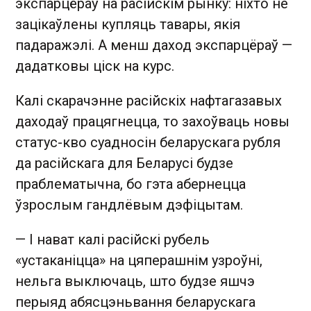
экспарцёраў на расійскім рынку: ніхто не
зацікаўлены купляць тавары, якія
падаражэлі. А менш даход экспарцёраў —
дадатковы ціск на курс.
Калі скарачэнне расійскіх нафтагазавых
даходаў працягнецца, то захоўваць новы
статус-кво суадносін беларускага рубля
да расійскага для Беларусі будзе
праблематычна, бо гэта абернецца
ўзрослым гандлёвым дэфіцытам.
— І нават калі расійскі рубель
«устаканіцца» на цяперашнім узроўні,
нельга выключаць, што будзе яшчэ
перыяд абясцэньвання беларускага