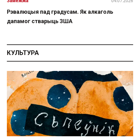
Замежжа
04.07.2026
Рэвалюцыя пад градусам. Як алкаголь
дапамог стварыць ЗША
КУЛЬТУРА