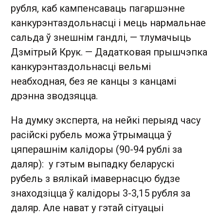
рубля, каб кампенсаваць пагаршэнне
канкурэнтаздольнасці і мець нармальнае
сальда ў знешнім гандлі, — тлумачыць
Дзмітрый Крук. — Дадатковая прышчэпка
канкурэнтаздольнасці вельмі
неабходная, без яе канцы з канцамі
дрэнна зводзяцца.
На думку эксперта, на нейкі перыяд часу
расійскі рубель можа ўтрымацца ў
цяперашнім калідоры (90-94 рублі за
даляр): у гэтым выпадку беларускі
рубель з вялікай імавернасцю будзе
знаходзіцца ў калідоры 3-3,15 рубля за
даляр. Але нават у гэтай сітуацыі