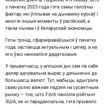
з пачатку 2023 года гэта самы галоўны
фактар, які ўплывае на дынаміку курсаў і
многія іншыя моманты ў расійскай, а
такім чынам і ў беларускай эканоміцы.
Гэты трэнд, сфарміраваўшыся ў пачатку
года, застаецца актуальным і цяпер, а на
яго ўжо нанізаліся дадатковыя.
У прыватнасці, у апошнія дні сам па сабе
даляр адчувальна вырас у дачыненні да
большасці валют. Тут, мабыць, адыграла
сваю ролю важная падзея на сусветным
рынку — тое, што Fitch панізіла рэйтынг
ЗША; як ні парадаксальна, гэта прывяло