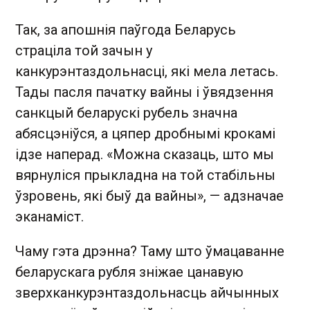
Так, за апошнія паўгода Беларусь
страціла той зачын у
канкурэнтаздольнасці, які мела летась.
Тады пасля пачатку вайны і ўвядзення
санкцый беларускі рубель значна
абясцэніўся, а цяпер дробнымі крокамі
ідзе наперад. «Можна сказаць, што мы
вярнуліся прыкладна на той стабільны
ўзровень, які быў да вайны», — адзначае
эканаміст.
Чаму гэта дрэнна? Таму што ўмацаванне
беларускага рубля зніжае цанавую
зверхканкурэнтаздольнасць айчынных