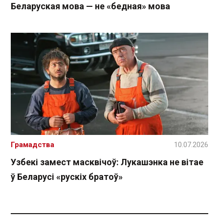
Беларуская мова — не «бедная» мова
Грамадства
10.07.2026
Узбекі замест масквічоў: Лукашэнка не вітае
ў Беларусі «рускіх братоў»