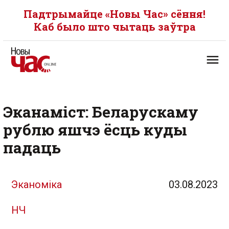
Падтрымайце «Новы Час» сёння!
Каб было што чытаць заўтра
Эканаміст: Беларускаму
рублю яшчэ ёсць куды
падаць
Эканоміка
03.08.2023
НЧ