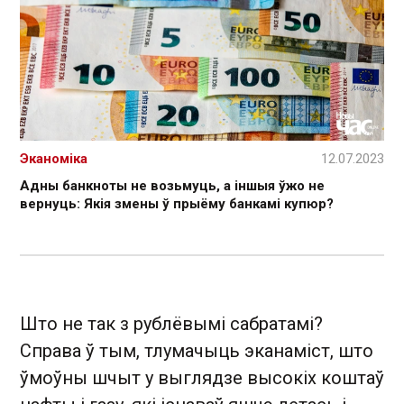
Эканоміка
12.07.2023
Адны банкноты не возьмуць, а іншыя ўжо не
вернуць: Якія змены ў прыёму банкамі купюр?
Што не так з рублёвымі сабратамі?
Справа ў тым, тлумачыць эканаміст, што
ўмоўны шчыт у выглядзе высокіх коштаў