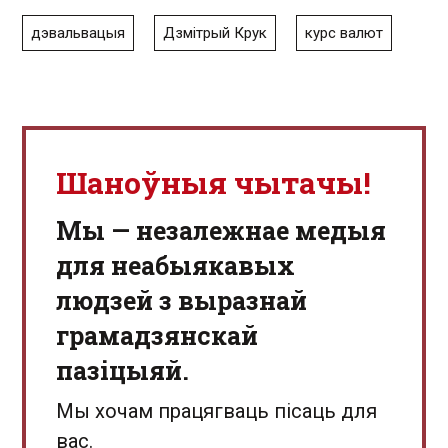
дэвальвацыя
Дзмітрый Крук
курс валют
Шаноўныя чытачы!
Мы — незалежнае медыя
для неабыякавых
людзей з выразнай
грамадзянскай
пазіцыяй.
Мы хочам працягваць пісаць для
вас.