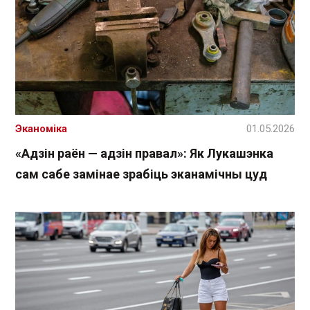
Эканоміка
01.05.2026
«Адзін раён — адзін правал»: Як Лукашэнка
сам сабе замінае зрабіць эканамічны цуд