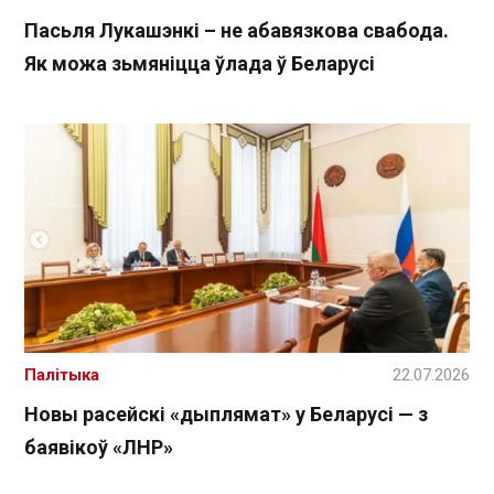
Пасьля Лукашэнкі – не абавязкова свабода.
Як можа зьмяніцца ўлада ў Беларусі
Палітыка
22.07.2026
Новы расейскі «дыплямат» у Беларусі — з
баявікоў «ЛНР»