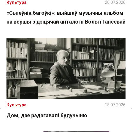
Культура
20.07.2026
«Сьпеўнік багоўкі»: выйшаў музычны альбом
на вершы з дзіцячай анталогіі Вольгі Гапеевай
Культура
18.07.2026
Спасылка без VPN
Дом, дзе рэдагавалі будучыню