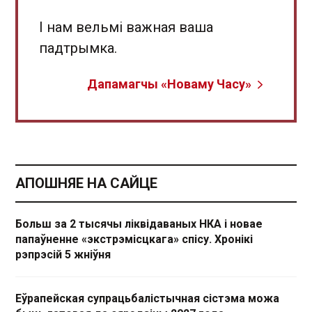
І нам вельмі важная ваша
падтрымка.
Дапамагчы «Новаму Часу»
АПОШНЯЕ НА САЙЦЕ
Больш за 2 тысячы ліквідаваных НКА і новае
папаўненне «экстрэмісцкага» спісу. Хронікі
рэпрэсій 5 жніўня
Еўрапейская супрацьбалістычная сістэма можа