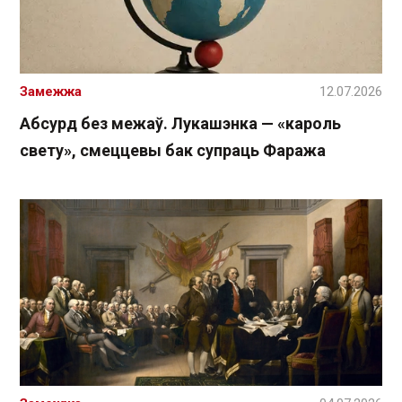
Замежжа
12.07.2026
Абсурд без межаў. Лукашэнка — «кароль
свету», смеццевы бак супраць Фаража