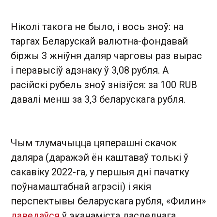
Ніколі такога не было, і вось зноў: на
таргах Беларускай валютна-фондавай
біржы 3 жніўня даляр чарговы раз вырас
і перавысіў адзнаку ў 3,08 рубля. А
расійскі рубель зноў знізіўся: за 100 RUB
давалі менш за 3,3 беларускага рубля.
Чым тлумачыцца цяперашні скачок
даляра (даражэй ён каштаваў толькі ў
сакавіку 2022-га, у першыя дні пачатку
поўнамаштабнай агрэсіі) і якія
перспектывы беларускага рубля, «Филин»
даведаўся
ў эканаміста даследчага