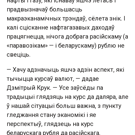
нафты і газу, які існаваў яшчэ летась і
прадвызначаў большасць
макраэканамічных трэндаў, сёлета знік. І
калі сцісканне нафтагазавых даходаў
працягнецца, нічога добрага расійскаму (а
«паравозікам» — і беларускаму) рублю не
свеціць.
— Хачу адзначыць яшчэ адзін аспект, які
тычыцца курсаў валют, — дадае
Дзмітрый Крук. — Усе заўсёды па
традыцыі глядзяць на курс да даляра, але
ў нашай сітуацыі больш важна, з пункту
гледжання стану эканомікі і яе
перспектыў, глядзець на курс
беларускага рубля да расійскага.