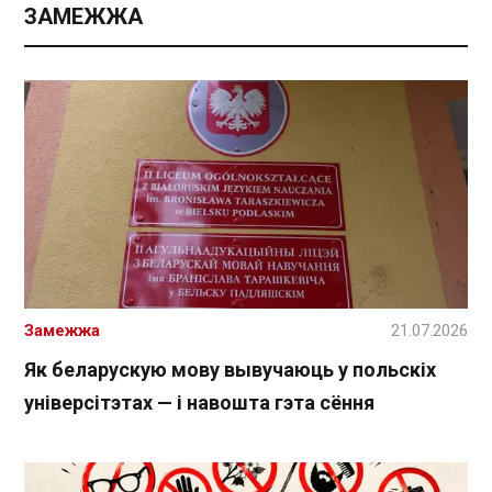
ЗАМЕЖЖА
Замежжа
21.07.2026
Як беларускую мову вывучаюць у польскіх
універсітэтах — і навошта гэта сёння