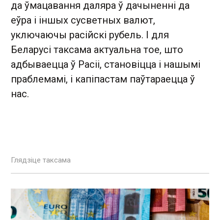
да ўмацавання даляра ў дачыненні да
еўра і іншых сусветных валют,
уключаючы расійскі рубель. І для
Беларусі таксама актуальна тое, што
адбываецца ў Расіі, становіцца і нашымі
праблемамі, і капіпастам паўтараецца ў
нас.
Глядзіце таксама