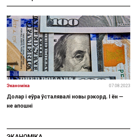
Эканоміка
07.08.2023
Долар і еўра ўсталявалі новы рэкорд. І ён —
не апошні
ЭКАНОМІКА