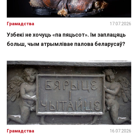
Грамадства
17.07.2026
Узбекі не хочуць «па пяцьсот». Ім заплацяць
больш, чым атрымлівае палова беларусаў?
Грамадства
16.07.2026