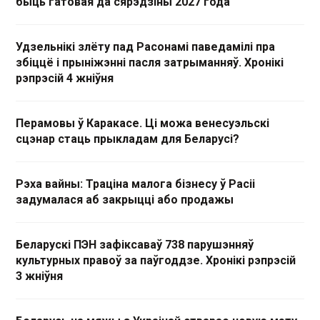
быць гатовая да сярэдзіны 2027 года
Удзельнікі злёту пад Расонамі паведамілі пра
збіццё і прыніжэнні пасля затрыманняў. Хронікі
рэпрэсій 4 жніўня
Перамовы ў Каракасе. Ці можа венесуэльскі
сцэнар стаць прыкладам для Беларусі?
Рэха вайны: Траціна малога бізнесу ў Расіі
задумалася аб закрыцці або продажы
Беларускі ПЭН зафіксаваў 738 парушэнняў
культурных правоў за паўгоддзе. Хронікі рэпрэсій
3 жніўня