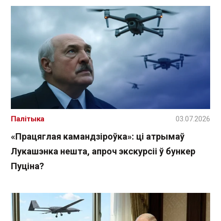
Палітыка
03.07.2026
«Працяглая камандзіроўка»: ці атрымаў
Лукашэнка нешта, апроч экскурсіі ў бункер
Пуціна?