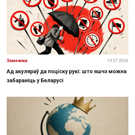
Замежжа
19.07.2026
Ад акуляраў да поціску рукі: што яшчэ можна
забараніць у Беларусі