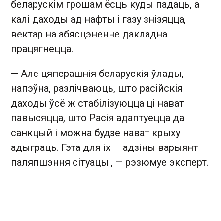
беларускім грошам ёсць куды падаць, а
калі даходы ад нафты і газу знізяцца,
вектар на абясцэненне дакладна
працягнецца.
— Але цяперашнія беларускія ўлады,
напэўна, разлічваюць, што расійскія
даходы ўсё ж стабілізуюцца ці нават
павысяцца, што Расія адаптуецца да
санкцый і можна будзе нават крыху
адыграць. Гэта для іх — адзіны варыянт
паляпшэння сітуацыі, — рэзюмуе эксперт.