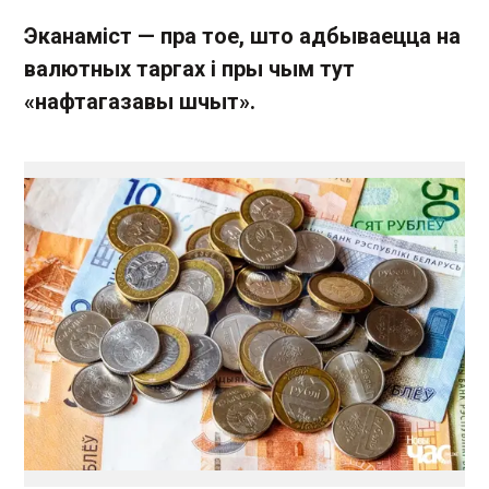
Эканаміст — пра тое, што адбываецца на
валютных таргах і пры чым тут
«нафтагазавы шчыт».