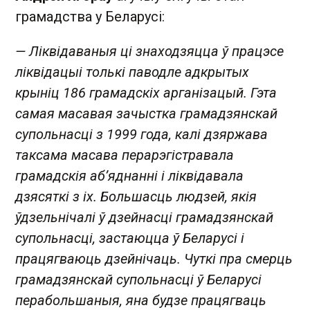
грамадства у Беларусі:
— Ліквідаваныя ці знаходзяцца ў працэсе
ліквідацыі толькі паводле адкрытых
крыніц 186 грамадскіх арганізацый. Гэта
самая масавая зачыстка грамадзянскай
супольнасці з 1999 года, калі дзяржава
таксама масава перарэгістравала
грамадскія аб’яднанні і ліквідавала
дзясяткі з іх. Большасць людзей, якія
ўдзельнічалі ў дзейнасці грамадзянскай
супольнасці, застаюцца ў Беларусі і
працягваюць дзейнічаць. Чуткі пра смерць
грамадзянскай супольнасці ў Беларусі
перабольшаныя, яна будзе працягваць