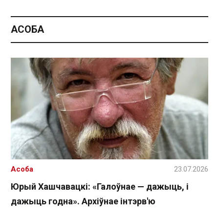
АСОБА
Асоба
23.07.2026
Юрый Хашчавацкі: «Галоўнае — дажыць, і
дажыць годна». Архіўнае інтэрв'ю