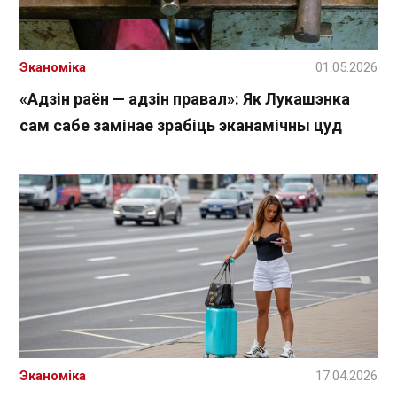
Эканоміка
01.05.2026
«Адзін раён — адзін правал»: Як Лукашэнка
сам сабе замінае зрабіць эканамічны цуд
Эканоміка
17.04.2026