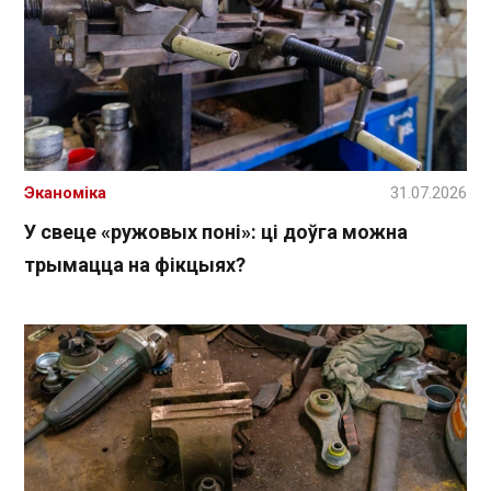
Эканоміка
31.07.2026
У свеце «ружовых поні»: ці доўга можна
трымацца на фікцыях?