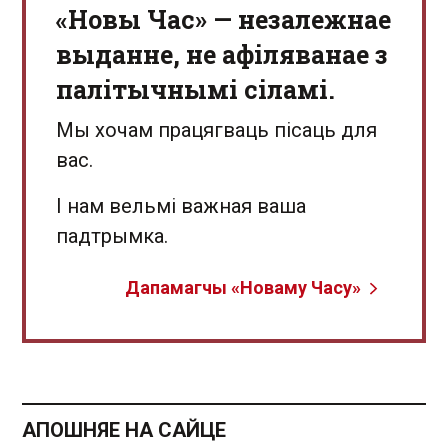
«Новы Час» — незалежнае
выданне, не афіляванае з
палітычнымі сіламі.
Мы хочам працягваць пісаць для
вас.
І нам вельмі важная ваша
падтрымка.
Дапамагчы «Новаму Часу»
АПОШНЯЕ НА САЙЦЕ