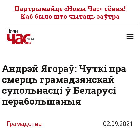
Падтрымайце «Новы Час» сёння!
Каб было што чытаць заўтра
Андрэй Ягораў: Чуткі пра
смерць грамадзянскай
супольнасці ў Беларусі
перабольшаныя
Грамадства
02.09.2021