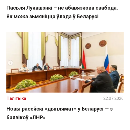
Пасьля Лукашэнкі – не абавязкова свабода.
Як можа зьмяніцца ўлада ў Беларусі
Палітыка
22.07.2026
Новы расейскі «дыплямат» у Беларусі — з
баявікоў «ЛНР»