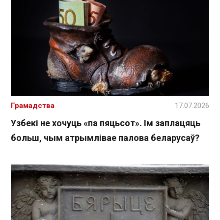
Грамадства
17.07.2026
Узбекі не хочуць «па пяцьсот». Ім заплацяць
больш, чым атрымлівае палова беларусаў?