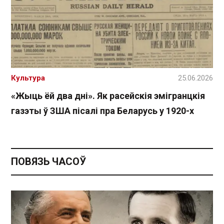
Культура
25.06.2026
«Жыць ёй два дні». Як расейскія эмігранцкія
газэты ў ЗША пісалі пра Беларусь у 1920-х
ПОВЯЗЬ ЧАСОЎ