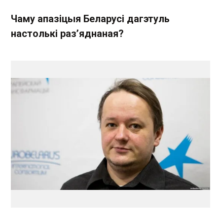
Чаму апазіцыя Беларусі дагэтуль
настолькі раз’яднаная?