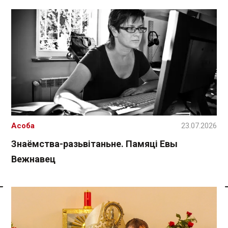
Асоба
23.07.2026
Знаёмства-разьвітаньне. Памяці Евы
Вежнавец
Спасылка без VPN