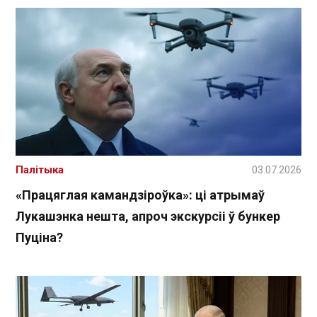
Палітыка
03.07.2026
«Працяглая камандзіроўка»: ці атрымаў
Лукашэнка нешта, апроч экскурсіі ў бункер
Пуціна?