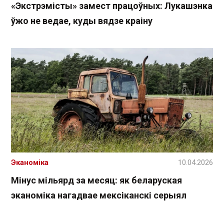
«Экстрэмісты» замест працоўных: Лукашэнка
ўжо не ведае, куды вядзе краіну
Эканоміка
10.04.2026
Мінус мільярд за месяц: як беларуская
эканоміка нагадвае мексіканскі серыял