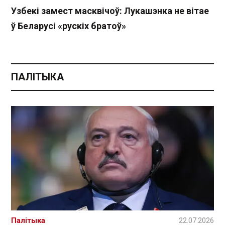
Узбекі замест масквічоў: Лукашэнка не вітае
ў Беларусі «рускіх братоў»
ПАЛІТЫКА
Палітыка
22.07.2026