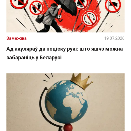
Замежжа
19.07.2026
Ад акуляраў да поціску рукі: што яшчэ можна
забараніць у Беларусі