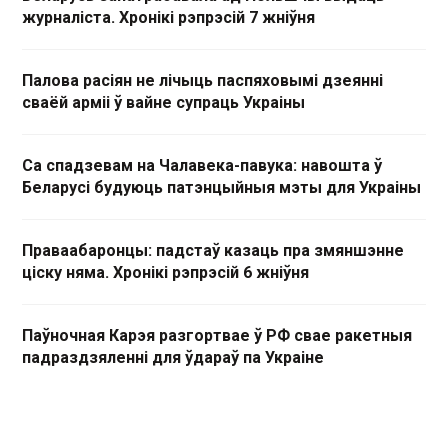
журналіста. Хронікі рэпрэсій 7 жніўня
Палова расіян не лічыць паспяховымі дзеянні
сваёй арміі ў вайне супраць Украіны
Са спадзевам на Чалавека-павука: навошта ў
Беларусі будуюць патэнцыйныя мэты для Украіны
Праваабаронцы: падстаў казаць пра змяншэнне
ціску няма. Хронікі рэпрэсій 6 жніўня
Паўночная Карэя разгортвае ў РФ свае ракетныя
падраздзяленні для ўдараў па Украіне