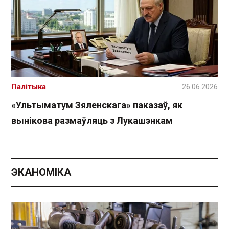
Палітыка
26.06.2026
«Ультыматум Зяленскага» паказаў, як
вынікова размаўляць з Лукашэнкам
ЭКАНОМІКА