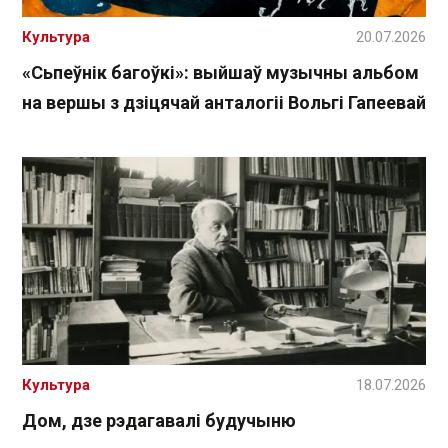
Культура
20.07.2026
«Сьпеўнік багоўкі»: выйшаў музычны альбом
на вершы з дзіцячай анталогіі Вольгі Гапеевай
Культура
18.07.2026
Дом, дзе рэдагавалі будучыню