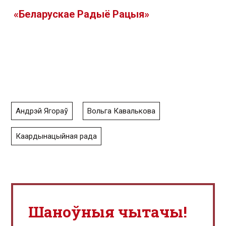
«
Беларускае Радыё Рацыя»
Андрэй Ягораў
Вольга Кавалькова
Каардынацыйная рада
Шаноўныя чытачы!