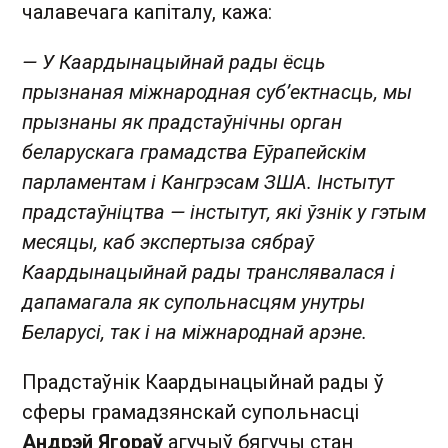
чалавечага капіталу, кажа:
— У Каардынацыйнай рады ёсць
прызнаная міжнародная суб’ектнасць, мы
прызнаны як прадстаўнічны орган
беларускага грамадства Еўрапейскім
парламентам і Кангрэсам ЗША. Інстытут
прадстаўніцтва — інстытут, які ўзнік у гэтым
месяцы, каб экспертыза сябраў
Каардынацыйнай рады транслявалася і
дапамагала як супольнасцям унутры
Беларусі, так і на міжнароднай арэне.
Прадстаўнік Каардынацыйнай рады ў
сферы грамадзянскай супольнасці
Андрэй Ягораў
агучыў бягучы стан