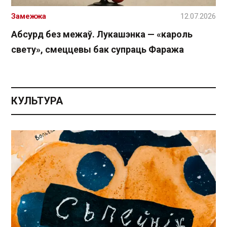
Замежжа
12.07.2026
Абсурд без межаў. Лукашэнка — «кароль
свету», смеццевы бак супраць Фаража
КУЛЬТУРА