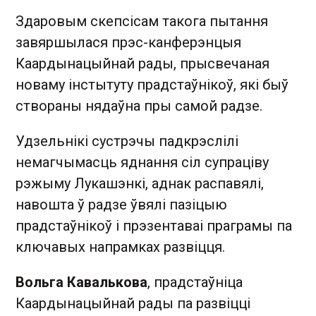
Здаровым скепсісам такога пытання
завяршылася прэс-канферэнцыя
Каардынацыйнай рады, прысвечаная
новаму інстытуту прадстаўнікоў, які быў
створаны нядаўна пры самой радзе.
Удзельнікі сустрэчы падкрэслілі
немагчымасць яднання сіл супраціву
рэжыму Лукашэнкі, аднак распавялі,
навошта ў радзе ўвялі пазіцыю
прадстаўнікоў і прэзентаваі праграмы па
ключавых напрамках развіцця.
Вольга Кавалькова
, прадстаўніца
Каардынацыйнай рады па развіцці