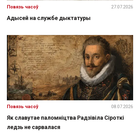
Повязь часоў
27.07.2026
Адысей на службе дыктатуры
Повязь часоў
08.07.2026
Як славутае паломніцтва Радзівіла Сіроткі
ледзь не сарвалася