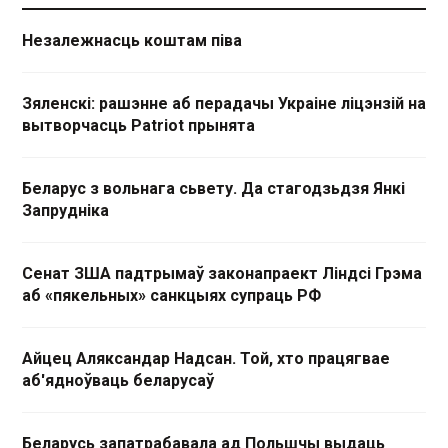
Незалежнасць коштам піва
Зяленскі: рашэнне аб перадачы Украіне ліцэнзій на
вытворчасць Patriot прынята
Беларус з вольнага сьвету. Да стагодзьдзя Янкі
Запрудніка
Сенат ЗША падтрымаў законапраект Ліндсі Грэма
аб «пякельных» санкцыях супраць РФ
Айцец Аляксандар Надсан. Той, хто працягвае
аб'ядноўваць беларусаў
Беларусь запатрабавала ад Польшчы выдаць