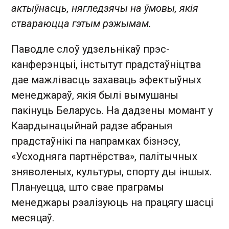
актыўнасць, нягледзячы на ўмовы, якія
ствараюцца гэтым рэжымам.
Паводле слоў удзельнікаў прэс-
канферэнцыі, інстытут прадстаўніцтва
дае мажлівасць захаваць эфектыўных
менеджараў, якія былі вымушаны
пакінуць Беларусь. На дадзены момант у
Каардынацыйнай радзе абраныя
прадстаўнікі па напрамках бізнэсу,
«Усходняга партнёрства», палітычных
зняволеных, культуры, спорту ды іншых.
Плануецца, што свае праграмы
менеджары рэалізуюць на працягу шасці
месяцаў.