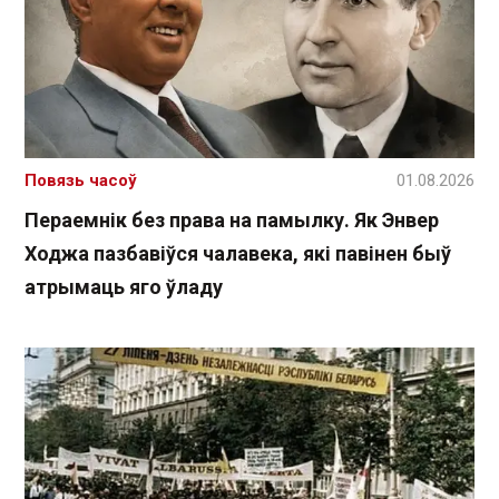
Повязь часоў
01.08.2026
Пераемнік без права на памылку. Як Энвер
Ходжа пазбавіўся чалавека, які павінен быў
атрымаць яго ўладу