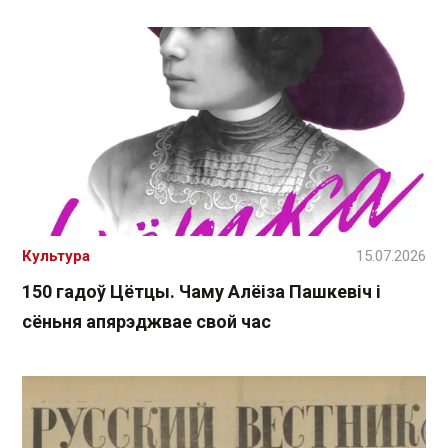
Культура
15.07.2026
150 гадоў Цётцы. Чаму Алёіза Пашкевіч і
сёньня апярэджвае свой час