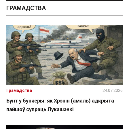
ГРАМАДСТВА
Грамадства
24.07.2026
Бунт у бункеры: як Хрэнін (амаль) адкрыта
пайшоў супраць Лукашэнкі