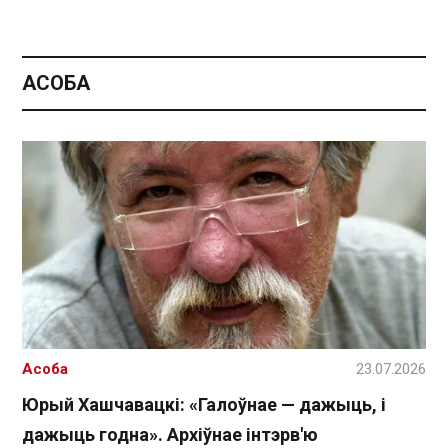
АСОБА
Асоба
23.07.2026
Юрый Хашчавацкі: «Галоўнае — дажыць, і
дажыць годна». Архіўнае інтэрв'ю