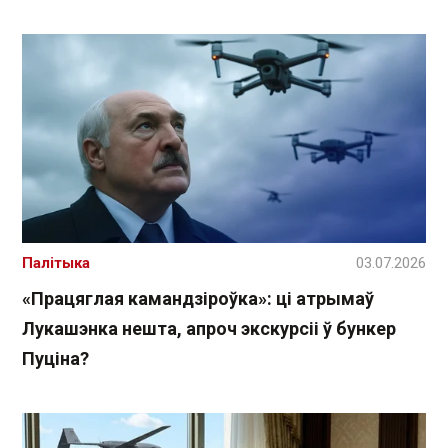
Палітыка
03.07.2026
«Працяглая камандзіроўка»: ці атрымаў
Лукашэнка нешта, апроч экскурсіі ў бункер
Пуціна?