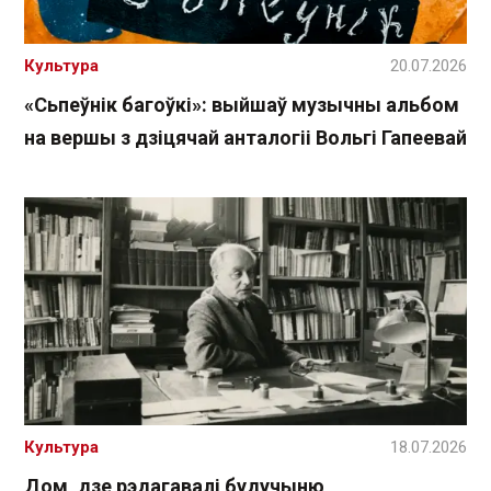
Культура
20.07.2026
«Сьпеўнік багоўкі»: выйшаў музычны альбом
на вершы з дзіцячай анталогіі Вольгі Гапеевай
Культура
18.07.2026
Дом, дзе рэдагавалі будучыню