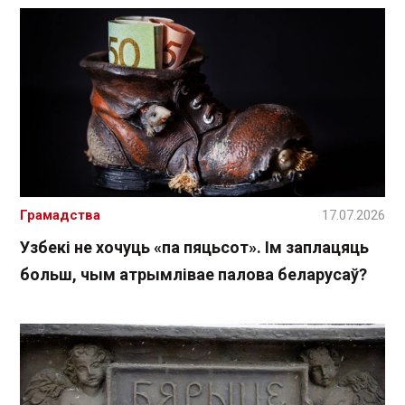
Грамадства
17.07.2026
Узбекі не хочуць «па пяцьсот». Ім заплацяць
больш, чым атрымлівае палова беларусаў?