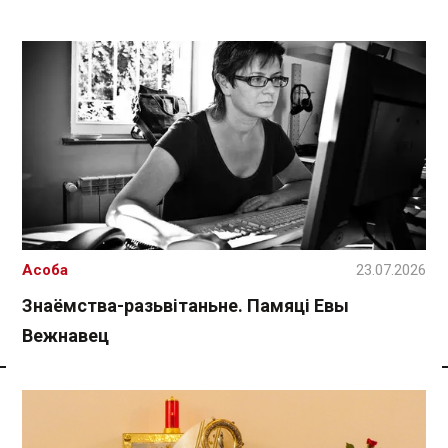
Асоба
23.07.2026
Знаёмства-разьвітаньне. Памяці Евы
Вежнавец
Спасылка без VPN