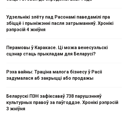
Удзельнікі злёту пад Расонамі паведамілі пра
збіццё і прыніжэнні пасля затрыманняў. Хронікі
рэпрэсій 4 жніўня
Перамовы ў Каракасе. Ці можа венесуэльскі
сцэнар стаць прыкладам для Беларусі?
Рэха вайны: Траціна малога бізнесу ў Расіі
задумалася аб закрыцці або продажы
Беларускі ПЭН зафіксаваў 738 парушэнняў
культурных правоў за паўгоддзе. Хронікі рэпрэсій
3 жніўня