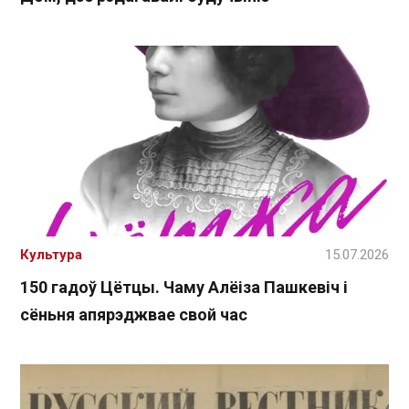
Культура
15.07.2026
150 гадоў Цётцы. Чаму Алёіза Пашкевіч і
сёньня апярэджвае свой час