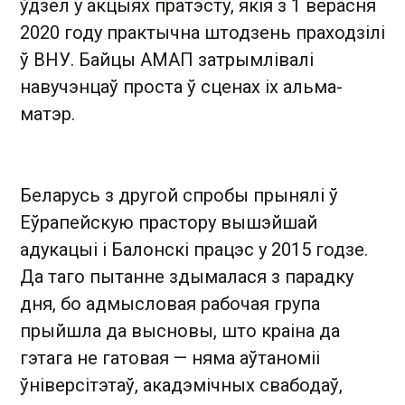
ўдзел у акцыях пратэсту, якія з 1 верасня
2020 году практычна штодзень праходзілі
ў ВНУ. Байцы АМАП затрымлівалі
навучэнцаў проста ў сценах іх альма-
матэр.
Беларусь з другой спробы прынялі ў
Еўрапейскую прастору вышэйшай
адукацыі і Балонскі працэс у 2015 годзе.
Да таго пытанне здымалася з парадку
дня, бо адмысловая рабочая група
прыйшла да высновы, што краіна да
гэтага не гатовая — няма аўтаноміі
ўніверсітэтаў, акадэмічных свабодаў,