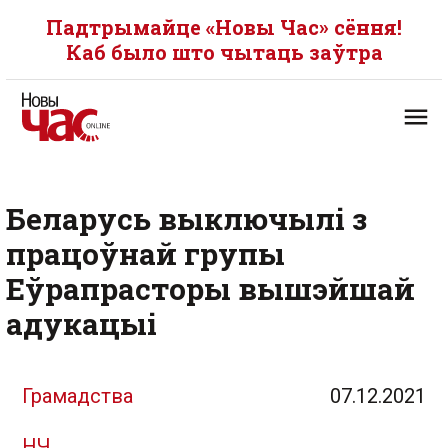
Падтрымайце «Новы Час» сёння!
Каб было што чытаць заўтра
Беларусь выключылі з
працоўнай групы
Еўрапрасторы вышэйшай
адукацыі
Грамадства
07.12.2021
НЧ