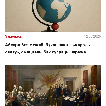
Замежжа
12.07.2026
Абсурд без межаў. Лукашэнка — «кароль
свету», смеццевы бак супраць Фаража