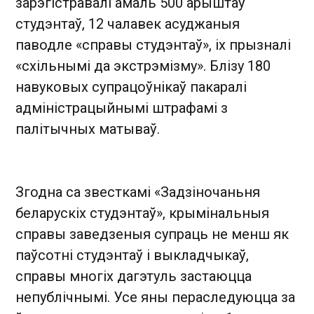
зарэгістравалі амаль 500 арыштаў
студэнтаў, 12 чалавек асуджаныя
паводле «справы студэнтаў», іх прызналі
«схільнымі да экстрэмізму». Блізу 180
навуковых супрацоўнікаў пакаралі
адміністрацыйнымі штрафамі з
палітычных матываў.
Згодна са звесткамі «Задзіночаньня
беларускіх студэнтаў», крымінальныя
справы заведзеныя супраць не менш як
паўсотні студэнтаў і выкладчыкаў,
справы многіх дагэтуль застаюцца
непублічнымі. Усе яны пераследуюцца за