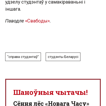
удзелу студэнтаў у самакіраваньні і
іншага.
Паводле
«Свабоды»
.
"справа студэнтаў"
студэнты Беларусі
Шаноўныя чытачы!
Сёння лёс «Новага Часу»