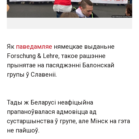
Як
паведамляе
нямецкае выданьне
Forschung & Lehre, такое рашэнне
прынятае на пасяджэнні Балонскай
групы ў Славеніі.
Тады ж Беларусі неафіцыйна
прапаноўвалася адмовіцца ад
сустаршынства ў групе, але Мінск на гэта
не пайшоў.