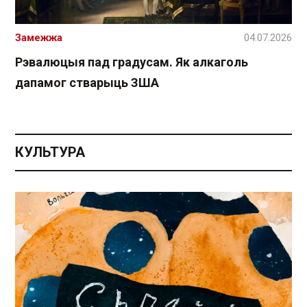
Замежжа
04.07.2026
Рэвалюцыя пад градусам. Як алкаголь
дапамог стварыць ЗША
КУЛЬТУРА