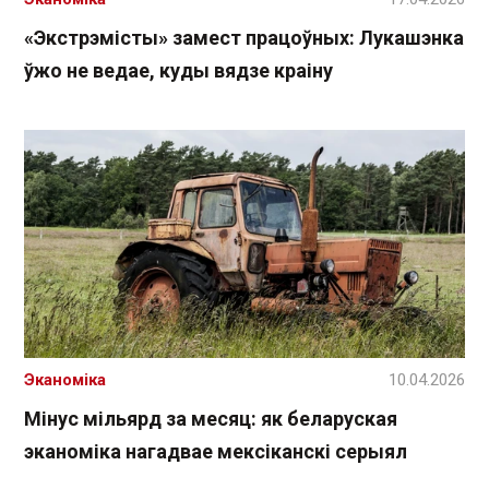
«Экстрэмісты» замест працоўных: Лукашэнка
ўжо не ведае, куды вядзе краіну
Эканоміка
10.04.2026
Мінус мільярд за месяц: як беларуская
эканоміка нагадвае мексіканскі серыял