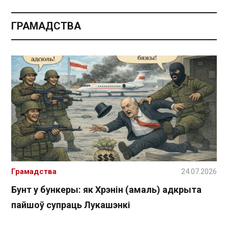
ГРАМАДСТВА
Грамадства
24.07.2026
Бунт у бункеры: як Хрэнін (амаль) адкрыта
пайшоў супраць Лукашэнкі