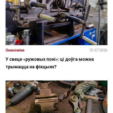
Эканоміка
31.07.2026
У свеце «ружовых поні»: ці доўга можна
трымацца на фікцыях?