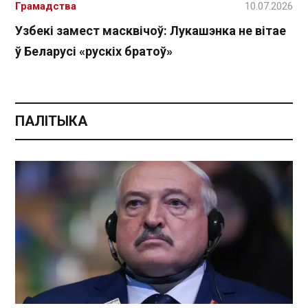
Грамадства
10.07.2026
Узбекі замест масквічоў: Лукашэнка не вітае
ў Беларусі «рускіх братоў»
ПАЛІТЫКА