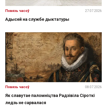
Повязь часоў
27.07.2026
Адысей на службе дыктатуры
Повязь часоў
08.07.2026
Як славутае паломніцтва Радзівіла Сіроткі
ледзь не сарвалася