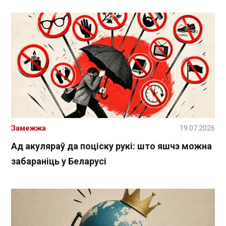
Замежжа
19.07.2026
Ад акуляраў да поціску рукі: што яшчэ можна
забараніць у Беларусі