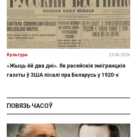
Культура
25.06.2026
«Жыць ёй два дні». Як расейскія эмігранцкія
газэты ў ЗША пісалі пра Беларусь у 1920-х
ПОВЯЗЬ ЧАСОЎ