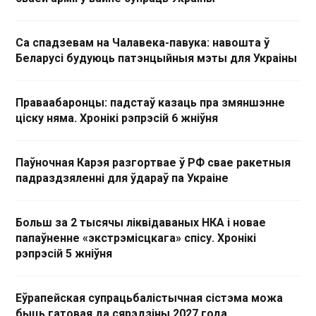
Са спадзевам на Чалавека-павука: навошта ў
Беларусі будуюць патэнцыйныя мэты для Украіны
Праваабаронцы: падстаў казаць пра змяншэнне
ціску няма. Хронікі рэпрэсій 6 жніўня
Паўночная Карэя разгортвае ў РФ свае ракетныя
падраздзяленні для ўдараў па Украіне
Больш за 2 тысячы ліквідаваных НКА і новае
папаўненне «экстрэмісцкага» спісу. Хронікі
рэпрэсій 5 жніўня
Еўрапейская супрацьбалістычная сістэма можа
быць гатовая да сярэдзіны 2027 года