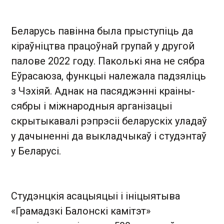
Беларусь павінна была прыступіць да
кіраўніцтва працоўнай групай у другой
палове 2022 году. Паколькі яна не сябра
Еўрасаюза, функцыі належала падзяліць
з Чэхіяй. Аднак на пасяджэнні краіны-
сябры і міжнародныя арганізацыі
скрытыкавалі рэпрэсіі беларускіх уладаў
у дачыненні да выкладчыкаў і студэнтаў
у Беларусі.
Студэнцкія асацыяцыі і ініцыятыва
«Грамадзкі Балонскі камітэт»