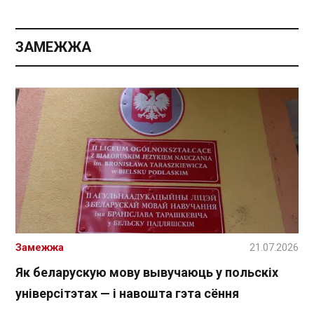
ЗАМЕЖЖА
Замежжа
21.07.2026
Як беларускую мову вывучаюць у польскіх
універсітэтах — і навошта гэта сёння