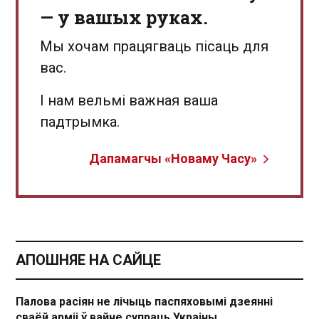
— у вашых руках.
Мы хочам працягваць пісаць для
вас.
І нам вельмі важная ваша
падтрымка.
Дапамагчы «Новаму Часу»
АПОШНЯЕ НА САЙЦЕ
Палова расіян не лічыць паспяховымі дзеянні
сваёй арміі ў вайне супраць Украіны