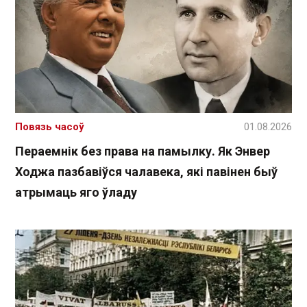
Повязь часоў
01.08.2026
Пераемнік без права на памылку. Як Энвер
Ходжа пазбавіўся чалавека, які павінен быў
атрымаць яго ўладу