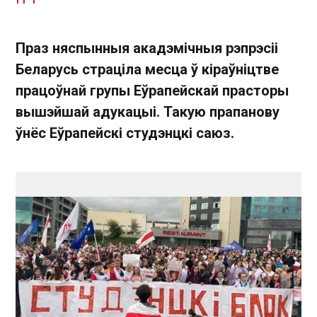
Праз няспынныя акадэмічныя рэпрэсіі
Беларусь страціла месца ў кіраўніцтве
працоўнай групы Еўрапейскай прасторы
вышэйшай адукацыі. Такую прапанову
ўнёс Еўрапейскі студэнцкі саюз.