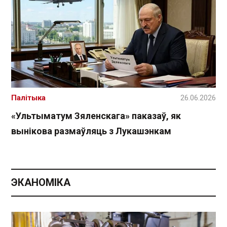
Палітыка
26.06.2026
«Ультыматум Зяленскага» паказаў, як
вынікова размаўляць з Лукашэнкам
ЭКАНОМІКА