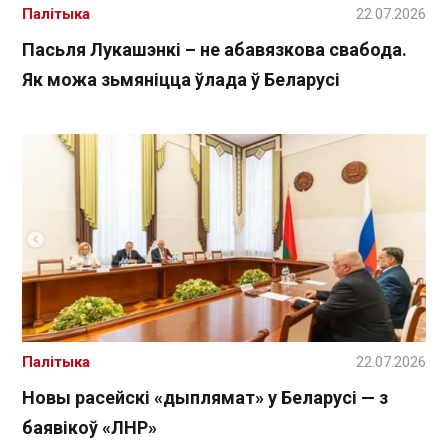
Палітыка
22.07.2026
Пасьля Лукашэнкі – не абавязкова свабода.
Як можа зьмяніцца ўлада ў Беларусі
Палітыка
22.07.2026
Новы расейскі «дыплямат» у Беларусі — з
баявікоў «ЛНР»