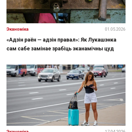
Эканоміка
01.05.2026
«Адзін раён — адзін правал»: Як Лукашэнка
сам сабе замінае зрабіць эканамічны цуд
Эканоміка
17.04.2026